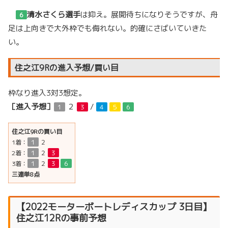
清水さくら選手
は抑え。展開待ちになりそうですが、舟
６
足は上向きで大外枠でも侮れない。的確にさばいていきた
い。
住之江9Rの進入予想/買い目
枠なり進入3対3想定。
［進入予想］
２
/
１
３
４
５
６
住之江9Rの買い目
1着：
１
２
2着：
１
２
３
3着：
１
２
３
６
三連単8点
【
2022モーターボートレディスカップ
3日目】
住之江12Rの事前予想