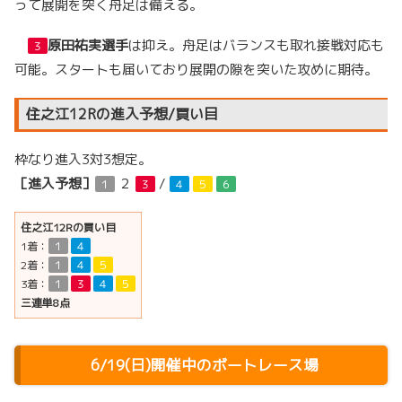
って展開を突く舟足は備える。
原田祐実選手
は抑え。舟足はバランスも取れ接戦対応も
３
可能。スタートも届いており展開の隙を突いた攻めに期待。
住之江12Rの進入予想/買い目
枠なり進入3対3想定。
［進入予想］
２
/
１
３
４
５
６
住之江12Rの買い目
1着：
１
４
2着：
１
４
５
3着：
１
３
４
５
三連単8点
6/19(日)開催中のボートレース場