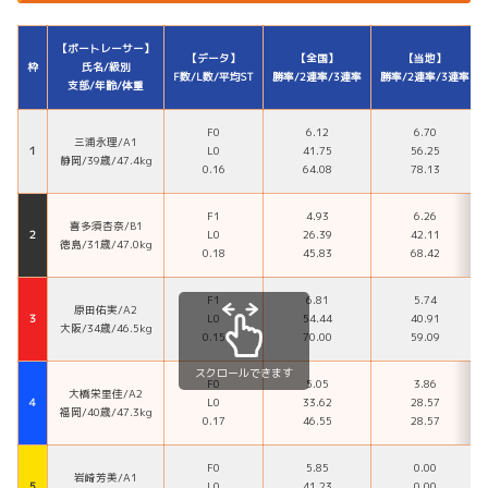
【ボートレーサー】
【データ】
【全国】
【当地】
枠
氏名/級別
F数/L数/平均ST
勝率/2連率/3連率
勝率/2連率/3連率
支部/年齢/体重
F0
6.12
6.70
三浦永理/A1
１
L0
41.75
56.25
静岡/39歳/47.4kg
0.16
64.08
78.13
F1
4.93
6.26
喜多須杏奈/B1
２
L0
26.39
42.11
徳島/31歳/47.0kg
0.18
45.83
68.42
F1
6.81
5.74
原田佑実/A2
３
L0
54.44
40.91
大阪/34歳/46.5kg
0.15
70.00
59.09
スクロールできます
F0
5.05
3.86
大橋栄里佳/A2
４
L0
33.62
28.57
福岡/40歳/47.3kg
0.17
46.55
28.57
F0
5.85
0.00
岩崎芳美/A1
５
L0
41.23
0.00