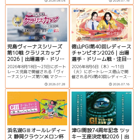
2026.08.04
2026.07.16
徴、イベント情報を詳しく紹
望、出場選手一覧、発祥地ドリ
介。峰竜太、毒島誠、定松勇樹
ーム、注目モーター、大村水面
らトップレーサーが集結する真
の攻略ポイント、イベント情報
夏のSGの見どころを徹底解説し
まで詳しく紹介します。
ます。
児島ヴィーナスシリーズ
徳山PGI第40回レディース
第10戦 クラリスカップ
チャンピオン2026｜出場
2026｜出場選手・ドリー
選手・ドリーム戦・注目
ム戦・注目モーター・イ
モーター・イベント情報
2026年8月18日～23日にボート
2026年8月6日（木）～11日
ベント情報まとめ
まとめ
レース児島で開催される「ヴィ
（火）にボートレース徳山で開
ーナスシリーズ第10戦 マクール
催されるPGI第40回レディースチ
杯争奪第16回クラリスカップ」
ャンピオン（女子王座決定戦）
2026.07.28
2026.07.16
の特集ページです。出場選手一
の特集ページです。出場選手一
覧、シリーズ展望、ドリーム
覧、シリーズ展望、ドリーム
戦、注目モーター、イベント情
戦、注目モーター、水面特徴、
報まで詳しく紹介します。
イベント情報まで詳しく紹介し
ます。
浜名湖GⅢオールレディー
津GI開設74周年記念 ツッ
ス 静岡クラウンメロン杯
キー王座決定戦2026｜出