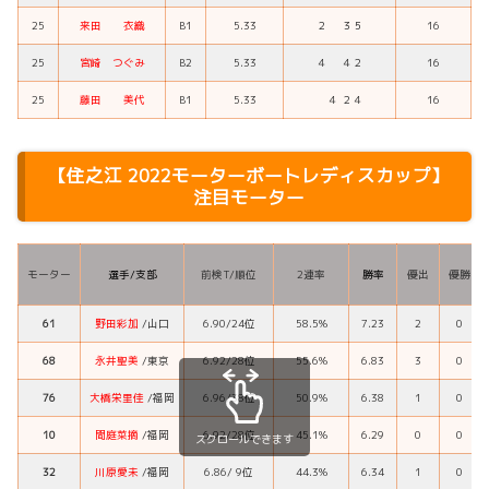
25
来田 衣織
B1
5.33
２ ３５
16
25
宮崎 つぐみ
B2
5.33
４ ４２
16
25
藤田 美代
B1
5.33
４ ２４
16
【
住之江 2022モーターボートレディスカップ
】
注目モーター
モーター
選手/支部
前検T/順位
2連率
勝率
優出
優勝
61
野田彩加
/山口
6.90/24位
58.5%
7.23
2
0
68
永井聖美
/東京
6.92/28位
55.6%
6.83
3
0
76
大橋栄里佳
/福岡
6.96/38位
50.9%
6.38
1
0
10
間庭菜摘
/福岡
6.92/28位
45.1%
6.29
0
0
スクロールできます
32
川原愛未
/福岡
6.86/ 9位
44.3%
6.34
1
0