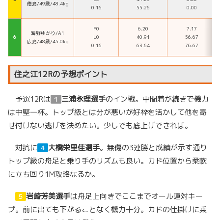
徳島/49歳/48.4kg
0.16
55.26
0.00
F0
6.20
7.17
海野ゆかり/A1
６
L0
40.91
56.67
広島/48歳/45.0kg
0.16
63.64
76.67
住之江12Rの予想ポイント
予選12Rは
三浦永理選手
のイン戦。中間着が続きで機力
１
は中堅一杯。トップ級とは分が悪いが好枠を活かして他を寄
せ付けない逃げを決めたい。少しでも底上げできれば。
対抗に
大橋栄里佳選手
。無傷の3連勝と成績が示す通り
４
トップ級の舟足と乗り手のリズムも良い。カド位置から柔軟
に立ち回り1M攻略なるか。
岩崎芳美選手
は舟足上向きでここまでオール連対キー
５
プ。前に出ても下がることなく機力十分。カドの仕掛けに乗