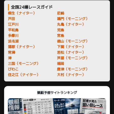
全国24場レースガイド
桐生（ナイター）
尼崎
戸田
鳴門（モーニング）
江戸川
丸亀（ナイター）
平和島
児島
多摩川
宮島
浜名湖
徳山（モーニング）
蒲郡（ナイター）
下関（ナイター）
常滑
若松（ナイター）
津
芦屋（モーニング）
三国（モーニング）
福岡
びわこ
唐津（モーニング）
住之江（ナイター）
大村（ナイター）
競艇予想サイトランキング