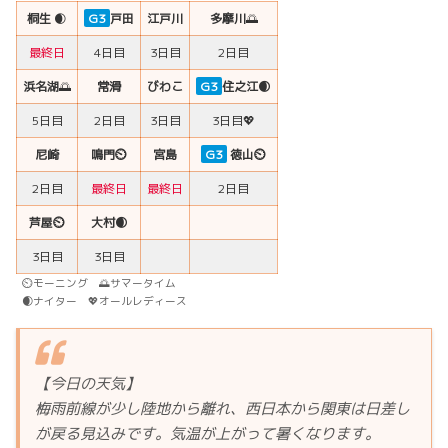
桐生
🌒
G3
戸田
江戸川
多摩川
🌅
最終日
4日目
3日目
2日目
浜名湖
🌅
常滑
びわこ
G3
住之江🌒
5日目
2日目
3日目
3日目💖
尼崎
鳴門⏲
宮島
G3
徳山⏲
2日目
最終日
最終日
2日目
芦屋⏲
大村🌒
3日目
3日目
⏲モーニング 🌅サマータイム
🌒ナイター 💖オールレディース
【今日の天気】
梅雨前線が少し陸地から離れ、西日本から関東は日差し
が戻る見込みです。気温が上がって暑くなります。