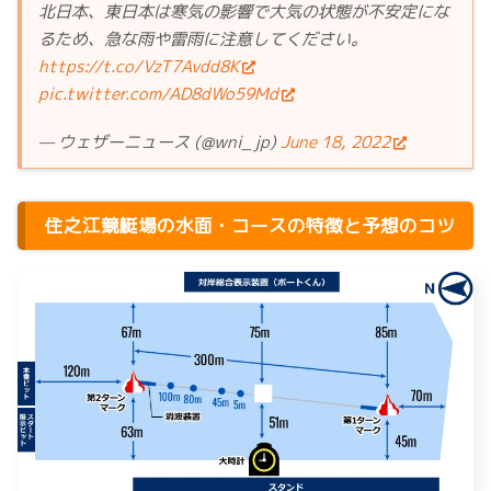
北日本、東日本は寒気の影響で大気の状態が不安定にな
るため、急な雨や雷雨に注意してください。
https://t.co/VzT7Avdd8K
pic.twitter.com/AD8dWo59Md
— ウェザーニュース (@wni_jp)
June 18, 2022
住之江競艇場の水面・コースの特徴と予想のコツ