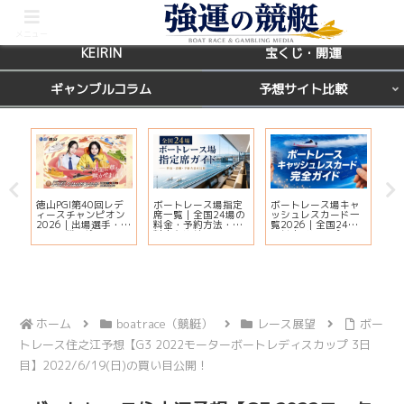
BOATRACE
レース場ガイド
メニュー
KEIRIN
宝くじ・開運
ギャンブルコラム
予想サイト比較
徳山PGI第40回レデ
ボートレース場指定
ボートレース場キャ
ボ
ィースチャンピオン
席一覧｜全国24場の
ッシュレスカード一
グ
天
2026｜出場選手・ド
料金・予約方法・有
覧2026｜全国24場
場
運
リーム戦・注目モー
料席を比較
の対応状況・ポイン
完
ター・イベント情報
ト還元・入会方法ま
まとめ
とめ
ホーム
boatrace（競艇）
レース展望
ボー
トレース住之江予想【G3 2022モーターボートレディスカップ 3日
目】2022/6/19(日)の買い目公開！