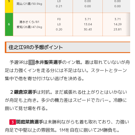
５
L0
0.00
0.00
岡山/21歳/50.9kg
0.21
0.00
0.00
F0
3.71
3.71
清水さくら/B1
６
L0
13.04
14.29
愛知/26歳/47.0kg
0.20
30.43
23.81
住之江9Rの予想ポイント
予選9Rは
永井聖美選手
のイン戦。着は取れていないが舟
１
足は力強くインを走る分には不足はない。スタートとターン
集中で他を寄せ付けない逃げを決める。
２
鎌倉涼選手
は対抗。まだ威張れる仕上がりとはいかない
が舟足も上向き。多少の機力差はスピードでカバー。冷静に
捌いて見せ場を作る。
間庭菜摘選手
は未勝利ながらも着も取れており、力強い
３
舟足で中堅以上の雰囲気。1Mを自在に捌いて2M勝負も。