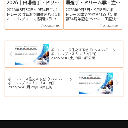
2026｜出場選手・ドリー
場選手・ドリーム戦・注
ム戦・注目モーター・イ
目モーター・イベント情
2026年8月30日～9月4日にボー
2026年9月3日〜9月8日にボー
ベント情報まとめ
報まとめ
トレース浜名湖で開催されるGⅢ
トレース津で開催される「GI開
オールレディース 静岡クラウン
設74周年記念 ツッキー王座決定
メロン杯の特集ページです。出
戦」の特集ページです。出場選
2026.08.05
2026.08.06
場選手一覧、シリーズ展望、ド
手一覧、シリーズ展望、ドリー
リーム戦、注目モーター、水面
ム戦、注目モーター、水面特
特徴、舟券攻略、アクセス情報
徴、イベント情報まで詳しく紹
を詳しく紹介します。
介します。
ボートレース住之江予想【G3 2022モーター
ボートレディスカップ 2日目】
2022/6/18(土)の買い目公開！
ボートレース住之江予想【G3 2022モーター
ボートレディスカップ 4日目】
2022/6/20(月)の買い目公開！