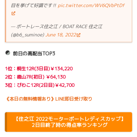
目を挙げて好調です‼
pic.twitter.com/WV6QVbPtDf
— ボートレース住之江 / BOAT RACE 住之江
(@b6_suminoe)
June 18, 2022
前日の高配当TOP3
1位：桐生12R(3日目)￥134,220
2位：徳山7R(初日) ￥64,130
3位：びわこ12R(2日目)￥42,700
《本日の無料情報あり》LINE即日受け取り
【
住之江 2022モーターボートレディスカップ
】
2日目終了時の得点率ランキング