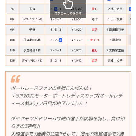
7R
予選
２
–
４
–
１
¥15,380
差し
２
池田浩美
４
宮
スクロールできます
8R
トワイライト8
１
–
２
–
３
¥1,650
逃げ
１
山下友貴
２
木
9R
予選
１
–
５
–
３
¥4,620
抜き
１
西澤日花里
５
10R
予選特別B戦
３
–
２
–
４
¥5,330
まくり
３
鎌倉涼
２
11R
予選特別A戦
２
–
３
–
１
¥4,070
差し
２
大橋栄里佳
３
12R
ダイヤモンドD
３
–
２
–
１
¥4,040
抜き
３
細川裕子
２
ボートレースファンの皆様こんばんは！
「GⅢ2022モーターボートレディスカップ(オールレデ
ィース競走)」2日目が終了しました！
ダイヤモンドドリームは細川選手が接戦を制し、負け知
らずの3連勝‼
大橋選手も3連勝の活躍!!そして、地元の鎌倉選手も2勝