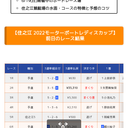
6/19(日)開催中のボートレース場
住之江競艇場の水面・コースの特徴と予想のコツ
【
住之江 2022モーターボートレディスカップ
】
前日のレース結果
レース
種別
3連単組合せ
3連単払戻
決まり手
１着
1R
予選
１
–
２
–
４
¥630
逃げ
１
上田紗奈
２
冨
2R
予選
３
–
５
–
４
¥35,310
まくり
３
矢野真梨菜
５
3R
予選
５
–
２
–
４
¥5,500
まくり差
５
小池礼乃
２
4R
予選
１
–
３
–
６
¥2,510
逃げ
１
原田佑実
３
5R
住之江5
１
–
２
–
６
¥500
逃げ
１
岩崎芳美
２
6R
予選
４
–
１
–
５
¥5,260
まくり
４
細川裕子
１