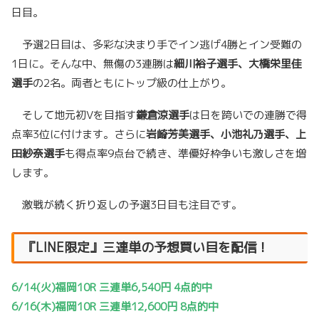
日目。
予選2日目は、多彩な決まり手でイン逃げ4勝とイン受難の
1日に。そんな中、無傷の3連勝は
細川裕子選手、大橋栄里佳
選手
の2名。両者ともにトップ級の仕上がり。
そして地元初Vを目指す
鎌倉涼選手
は日を跨いでの連勝で得
点率3位に付けます。さらに
岩崎芳美選手、小池礼乃選手、上
田紗奈選手
も得点率9点台で続き、準優好枠争いも激しさを増
します。
激戦が続く折り返しの予選3日目も注目です。
『LINE限定』三連単の予想買い目を配信！
6/14(火)福岡10R 三連単6,540円 4点的中
6/16(木)福岡10R 三連単12,600円 8点的中