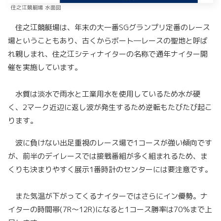
住之江競艇場 水面図
住之江競艇場は、年末の大一番SGグランプリ定番のレース
場ということもあり、古くからボート―レースの聖地と呼ば
れ親しまれ、住之江シティナイターの名称で通年ナイター開
催を実施しています。
水質は淡水で雨水と工業用水を使用しているため水が硬
く、2マーク近辺に返し波が発生するため逆転もたびたび起こ
ります。
波に負けない出足重視のレース場で1コースが強い傾向です
が、前半のデイレースでは接戦番組が多く組まれるため、ま
くりも決まりやすく展示1番時計のセンターには要注意です。
また気温が下がってくるナイターではさらにイン優勢。ナ
イターの時間帯(7R～12R)になると1コース勝率は70％まで上