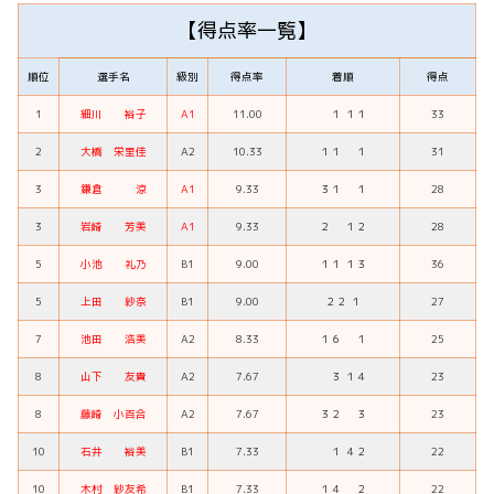
【得点率一覧】
順位
選手名
級別
得点率
着順
得点
1
細川 裕子
A1
11.00
１ １１
33
2
大橋 栄里佳
A2
10.33
１１ １
31
3
鎌倉 涼
A1
9.33
３１ １
28
3
岩崎 芳美
A1
9.33
２ １２
28
5
小池 礼乃
B1
9.00
１１ １３
36
5
上田 紗奈
B1
9.00
２２ １
27
7
池田 浩美
A2
8.33
１６ １
25
8
山下 友貴
A2
7.67
３ １４
23
8
藤崎 小百合
A2
7.67
３２ ３
23
10
石井 裕美
B1
7.33
１ ４２
22
10
木村 紗友希
B1
7.33
１４ ２
22