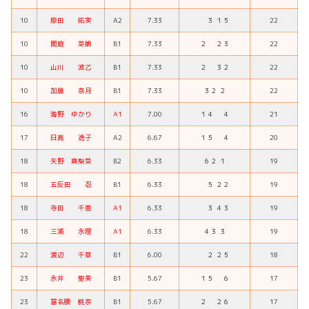
10
原田 佑実
A2
7.33
３ １５
22
10
間庭 菜摘
B1
7.33
２ ２３
22
10
山川 波乙
B1
7.33
２ ３２
22
10
加藤 奈月
B1
7.33
３２ ２
22
16
海野 ゆかり
A1
7.00
１４ ４
21
17
日高 逸子
A2
6.67
１５ ４
20
18
矢野 真梨菜
B2
6.33
６２ １
19
18
五反田 忍
B1
6.33
５ ２２
19
18
寺田 千恵
A1
6.33
３ ４３
19
18
三浦 永理
A1
6.33
４３ ３
19
22
渡辺 千草
B1
6.00
２ ２５
18
23
永井 聖美
B1
5.67
１５ ６
17
23
冨名腰 桃奈
B1
5.67
２ ２６
17