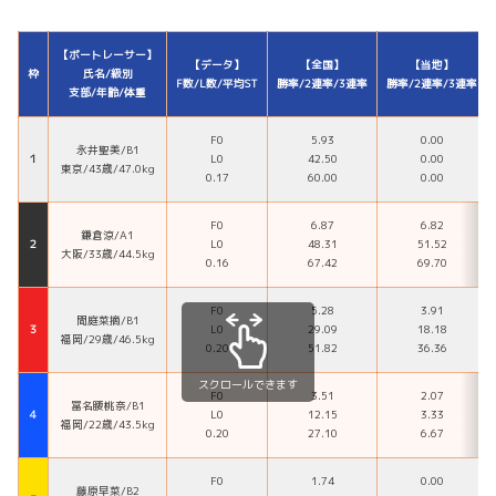
【ボートレーサー】
【データ】
【全国】
【当地】
枠
氏名/級別
F数/L数/平均ST
勝率/2連率/3連率
勝率/2連率/3連率
支部/年齢/体重
F0
5.93
0.00
永井聖美/B1
１
L0
42.50
0.00
東京/43歳/47.0kg
0.17
60.00
0.00
F0
6.87
6.82
鎌倉涼/A1
２
L0
48.31
51.52
大阪/33歳/44.5kg
0.16
67.42
69.70
F0
5.28
3.91
間庭菜摘/B1
３
L0
29.09
18.18
福岡/29歳/46.5kg
0.20
51.82
36.36
スクロールできます
F0
3.51
2.07
冨名腰桃奈/B1
４
L0
12.15
3.33
福岡/22歳/43.5kg
0.20
27.10
6.67
F0
1.74
0.00
藤原早菜/B2