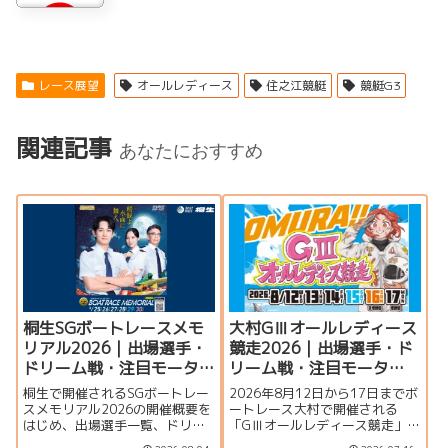
レース展望
オールレディース
住之江競艇
競艇G3
関連記事
あなたにおすすめ
桐生SGボートレースメモ
大村GⅢオールレディース
リアル2026｜出場選手・
競走2026｜出場選手・ド
ドリーム戦・注目モータ
リーム戦・注目モータ
ー・イベント情報まとめ
ー・イベント情報まとめ
桐生で開催されるSGボートレー
2026年8月12日から17日までボ
スメモリアル2026の開催概要を
ートレース大村で開催される
はじめ、出場選手一覧、ドリー
「GⅢオールレディース競走」の
ム戦、注目モーター、水面特
特集ページです。シリーズ展