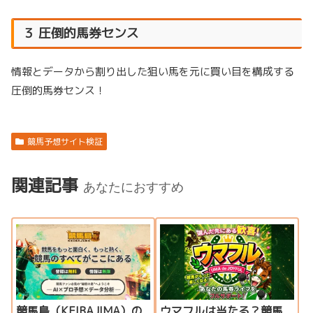
３ 圧倒的馬券センス
情報とデータから割り出した狙い馬を元に買い目を構成する
圧倒的馬券センス！
競馬予想サイト検証
関連記事
あなたにおすすめ
競馬島（KEIBAJIMA）の
ウマフルは当たる？競馬