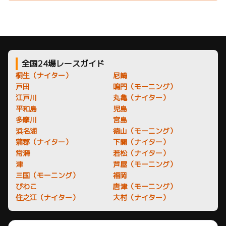
全国24場レースガイド
桐生（ナイター）
尼崎
戸田
鳴門（モーニング）
江戸川
丸亀（ナイター）
平和島
児島
多摩川
宮島
浜名湖
徳山（モーニング）
蒲郡（ナイター）
下関（ナイター）
常滑
若松（ナイター）
津
芦屋（モーニング）
三国（モーニング）
福岡
びわこ
唐津（モーニング）
住之江（ナイター）
大村（ナイター）