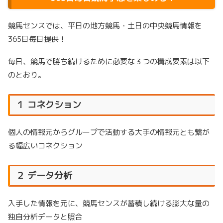
競馬センスでは、平日の地方競馬・土日の中央競馬情報を
365日毎日提供！
毎日、競馬で勝ち続けるために必要な３つの構成要素は以下
のとおり。
１ コネクション
個人の情報元からグループで活動する大手の情報元とも繋が
る幅広いコネクション
２ データ分析
入手した情報を元に、競馬センスが蓄積し続ける膨大な量の
独自分析データと照合