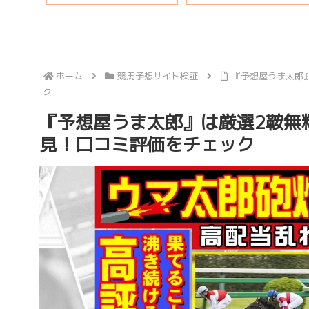
ホーム
競馬予想サイト検証
『予想屋うま太郎
ク
『予想屋うま太郎』は厳選2鞍無
見！口コミ評価をチェック