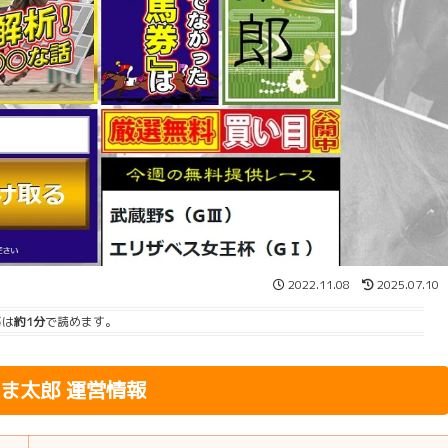
2022.11.08
2025.07.10
事は
約1分
で読めます。
ま太郎 運営情報