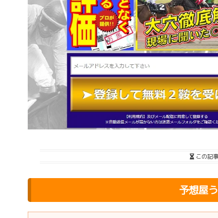
この記
予想屋う