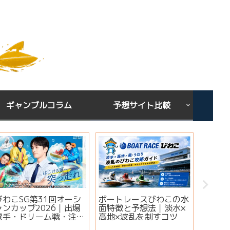
ギャンブルコラム
予想サイト比較
下関GⅢオールレディー
宝くじを買う時間は関係
シンガ
ス ジュエルセブンカッ
ある？朝・昼・夜で当た
ミ・評
プ2026｜出場選手・注
りやすい時間帯と金運ジ
想は当
目モーター・イベント情
ンクスを解説
実績・