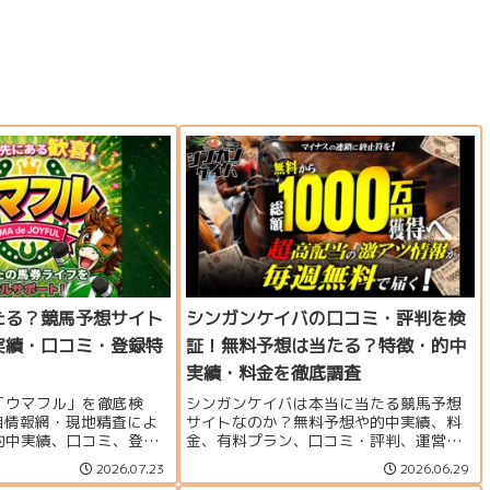
たる？競馬予想サイト
シンガンケイバの口コミ・評判を検
実績・口コミ・登録特
証！無料予想は当たる？特徴・的中
実績・料金を徹底調査
「ウマフル」を徹底検
シンガンケイバは本当に当たる競馬予想
自情報網・現地精査によ
サイトなのか？無料予想や的中実績、料
的中実績、口コミ、登録
金、有料プラン、口コミ・評判、運営会
情報まで詳しく紹介。無
社情報まで詳しく調査。利用する価値が
2026.07.23
2026.06.29
分かりやすく解説しま
あるサイトなのか編集部が検証しまし