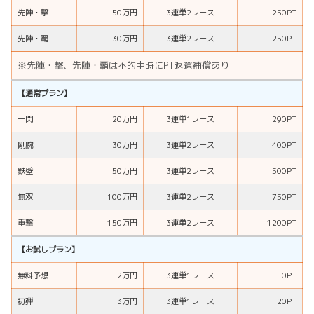
先陣・撃
50万円
3連単2レース
250PT
先陣・覇
30万円
3連単2レース
250PT
※先陣・撃、先陣・覇は不的中時にPT返還補償あり
【通常プラン】
一閃
20万円
3連単1レース
290PT
剛腕
30万円
3連単2レース
400PT
鉄壁
50万円
3連単2レース
500PT
無双
100万円
3連単2レース
750PT
重撃
150万円
3連単2レース
1200PT
【お試しプラン】
無料予想
2万円
3連単1レース
0PT
初弾
3万円
3連単1レース
20PT