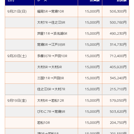
日付
レース
投資額
払戻額
9月21日(日)
福岡5R→常滑10R
15,000円
506,300円
大村7R→住之江9R
15,000円
500,760円
芦屋11R→浜名湖6R
15,000円
490,230円
常滑8R→江戸川9R
15,000円
314,730円
9月20日(土)
多摩川7R→戸田10R
15,000円
712,400円
大村6R→大村9R
15,000円
405,920円
三国11R→戸田8R
15,000円
345,240円
住之江6R→大村7R
15,000円
215,710円
9月19日(金)
大村9R→若松12R
15,000円
579,050円
びわこ7R→常滑9R
15,000円
503,620円
若松10R
15,000円
204,750円
津9R→若松1R
15,000円
201,550円