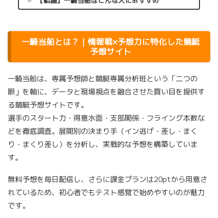
【結論】一騎当船はこんな人におすすめ
一騎当船とは？｜情報戦×予想力に特化した競艇
予想サイト
一騎当船は、専属予想師と競艇専属分析班という「二つの
眼」を軸に、データと現場視点を融合させた買い目を提供す
る競艇予想サイトです。
選手のスタート力・得意水面・支部関係・フライング本数な
どを徹底調査。展開別の決まり手（イン逃げ・差し・まく
り・まくり差し）を分析し、実戦的な予想を構築していま
す。
無料予想を毎日配信し、さらに課金プランは20ptから用意さ
れているため、初心者でもテスト感覚で始めやすいのが魅力
です。