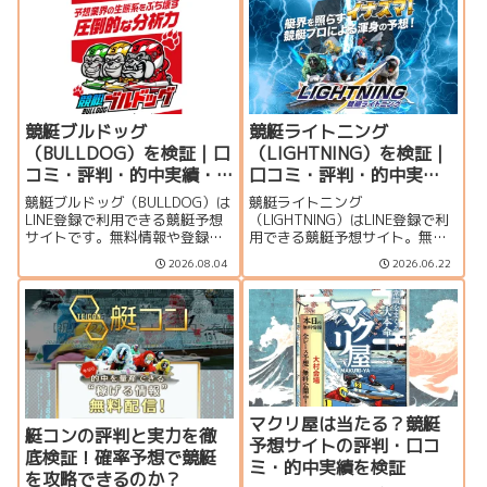
す。
競艇ブルドッグ
競艇ライトニング
（BULLDOG）を検証｜口
（LIGHTNING）を検証｜
コミ・評判・的中実績・
口コミ・評判・的中実
料金プランを徹底解説
績・料金プランを徹底解
競艇ブルドッグ（BULLDOG）は
競艇ライトニング
説
LINE登録で利用できる競艇予想
（LIGHTNING）はLINE登録で利
サイトです。無料情報や登録特
用できる競艇予想サイト。無料
典、的中実績、口コミ・評判、
情報、的中実績、料金プラン、
2026.08.04
2026.06.22
料金プラン、運営者情報をもと
口コミ、登録特典、運営者情報
に、利用する価値があるのか検
をもとに、利用する価値がある
証しました。
のか分かりやすく検証します。
マクリ屋は当たる？競艇
艇コンの評判と実力を徹
予想サイトの評判・口コ
底検証！確率予想で競艇
ミ・的中実績を検証
を攻略できるのか？