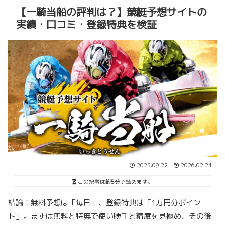
【一騎当船の評判は？】競艇予想サイトの
実績・口コミ・登録特典を検証
2025.09.22
2026.02.24
この記事は
約5分
で読めます。
結論：無料予想は「毎日」、登録特典は「1万円分ポイン
ト」。まずは無料と特典で使い勝手と精度を見極め、その後