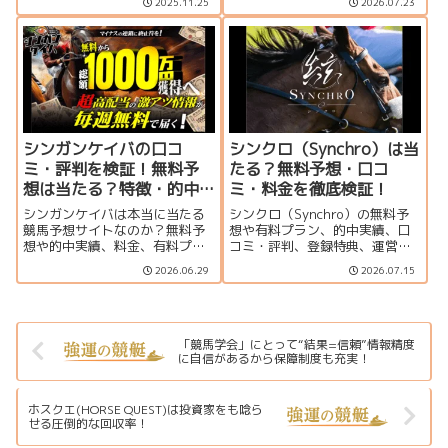
2025.11.25
2026.07.23
るシーズン特化型精査が特徴で
法、運営会社情報まで詳しく紹
す。的中実績・口コミ・3大登録
介。無料情報の内容も分かりや
特典・運営情報まで、縁-en-の
すく解説します。
実力を徹底検証します。
シンガンケイバの口コ
シンクロ（Synchro）は当
ミ・評判を検証！無料予
たる？無料予想・口コ
想は当たる？特徴・的中
ミ・料金を徹底検証！
実績・料金を徹底調査
シンガンケイバは本当に当たる
シンクロ（Synchro）の無料予
競馬予想サイトなのか？無料予
想や有料プラン、的中実績、口
想や的中実績、料金、有料プラ
コミ・評判、登録特典、運営会
ン、口コミ・評判、運営会社情
社情報を徹底調査。中央競馬・
2026.06.29
2026.07.15
報まで詳しく調査。利用する価
地方競馬に対応する競馬予想サ
値があるサイトなのか編集部が
イトの実力を検証します。
検証しました。
「競馬学会」にとって“結果=信頼”情報精度
に自信があるから保障制度も充実！
ホスクエ(HORSE QUEST)は投資家をも唸ら
せる圧倒的な回収率！