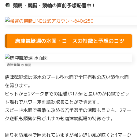
競馬・競艇・競輪の直前予想配信中！
唐津競艇場の水面・コースの特徴と予想のコツ
唐津競艇 水面図
唐津競艇場は淡水のプール型水面で全国有数の広い競争水面
を誇ります。
ピットから2マークまでの距離が178mと長いのが特徴でピッ
ト離れでパワー差を読み取ることができます。
スピード水面で果敢に攻める若手選手の活躍も目立ち、2マー
ク逆転も頻繁に飛び出すのも唐津競艇場の特徴です。
周りを防風林で囲まれていますが強い追い風が吹くと1マーク