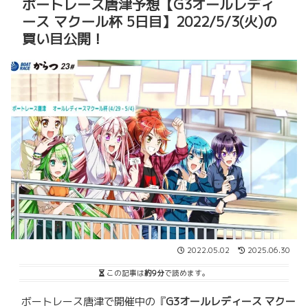
ボートレース唐津予想【G3オールレディ
ース マクール杯 5日目】2022/5/3(火)の
買い目公開！
2022.05.02
2025.06.30
この記事は
約9分
で読めます。
ボートレース唐津で開催中の『
G3オールレディース マクー