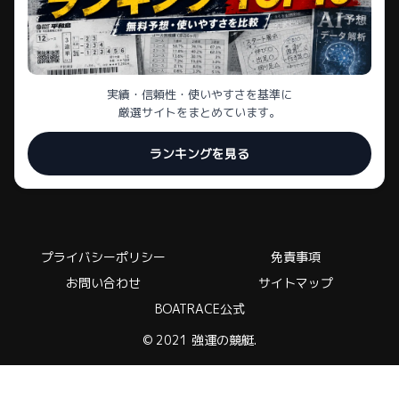
実績・信頼性・使いやすさを基準に
厳選サイトをまとめています。
ランキングを見る
プライバシーポリシー
免責事項
お問い合わせ
サイトマップ
BOATRACE公式
© 2021 強運の競艇.