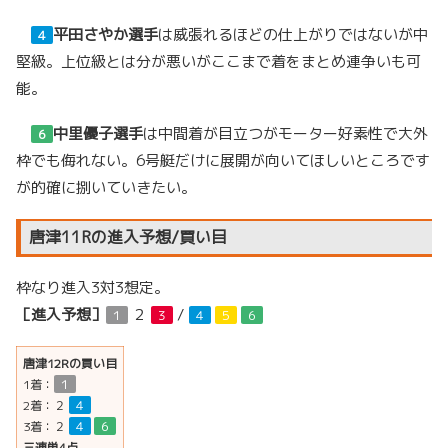
平田さやか選手
は威張れるほどの仕上がりではないが中
４
堅級。上位級とは分が悪いがここまで着をまとめ連争いも可
能。
中里優子選手
は中間着が目立つがモーター好素性で大外
６
枠でも侮れない。6号艇だけに展開が向いてほしいところです
が的確に捌いていきたい。
唐津11Rの進入予想/買い目
枠なり進入3対3想定。
［進入予想］
２
/
１
３
４
５
６
唐津12Rの買い目
1着：
１
2着：
２
４
3着：
２
４
６
三連単4点