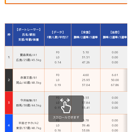
【ボートレーサー】
【データ】
【全国】
【当地】
枠
氏名/級別
F数/L数/平均ST
勝率/2連率/3連率
勝率/2連率/3連率
支部/年齢/体重
F0
5.10
0.00
實森美祐/A1
１
L0
31.51
0.00
広島/25歳/45.5kg
0.14
47.26
0.00
F0
4.60
6.61
赤澤文香/B1
２
L0
25.93
50.00
岡山/40歳/48.3kg
0.19
37.04
67.86
F0
5.53
0.00
今井裕梨/B1
３
L0
37.84
0.00
群馬/38歳/44.5kg
0.15
55.41
0.00
スクロールできます
F0
5.78
0.00
平田さやか/A2
４
L0
39.46
0.00
東京/37歳/48.7kg
0.16
53.06
0.00