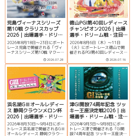
児島ヴィーナスシリーズ
徳山PGI第40回レディース
第10戦 クラリスカップ
チャンピオン2026｜出場
2026｜出場選手・ドリー
選手・ドリーム戦・注目
ム戦・注目モーター・イ
モーター・イベント情報
2026年8月18日～23日にボート
2026年8月6日（木）～11日
ベント情報まとめ
まとめ
レース児島で開催される「ヴィ
（火）にボートレース徳山で開
ーナスシリーズ第10戦 マクール
催されるPGI第40回レディースチ
杯争奪第16回クラリスカップ」
ャンピオン（女子王座決定戦）
2026.07.28
2026.07.16
の特集ページです。出場選手一
の特集ページです。出場選手一
覧、シリーズ展望、ドリーム
覧、シリーズ展望、ドリーム
戦、注目モーター、イベント情
戦、注目モーター、水面特徴、
報まで詳しく紹介します。
イベント情報まで詳しく紹介し
ます。
浜名湖GⅢオールレディー
津GI開設74周年記念 ツッ
ス 静岡クラウンメロン杯
キー王座決定戦2026｜出
2026｜出場選手・ドリー
場選手・ドリーム戦・注
ム戦・注目モーター・イ
目モーター・イベント情
2026年8月30日～9月4日にボー
2026年9月3日〜9月8日にボー
ベント情報まとめ
報まとめ
トレース浜名湖で開催されるGⅢ
トレース津で開催される「GI開
オールレディース 静岡クラウン
設74周年記念 ツッキー王座決定