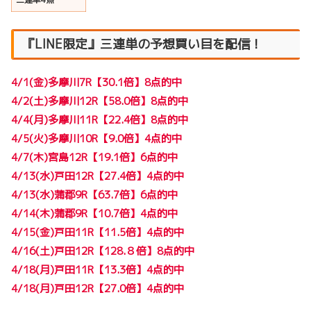
『LINE限定』三連単の予想買い目を配信！
4/1(金)多摩川7R【30.1倍】8点的中
4/2(土)多摩川12R【58.0倍】8点的中
4/4(月)多摩川11R【22.4倍】8点的中
4/5(火)多摩川10R【9.0倍】4点的中
4/7(木)宮島12R【19.1倍】6点的中
4/13(水)戸田12R【27.4倍】4点的中
4/13(水)蒲郡9R【63.7倍】6点的中
4/14(木)蒲郡9R【10.7倍】4点的中
4/15(金)戸田11R【11.5倍】4点的中
4/16(土)戸田12R【128.８倍】8点的中
4/18(月)戸田11R【13.3倍】4点的中
4/18(月)戸田12R【27.0倍】4点的中