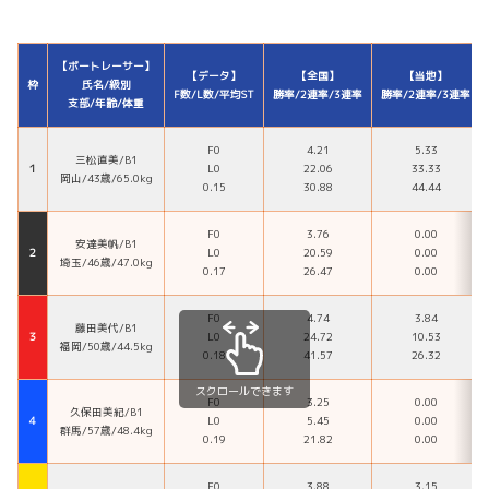
【ボートレーサー】
【データ】
【全国】
【当地】
枠
氏名/級別
F数/L数/平均ST
勝率/2連率/3連率
勝率/2連率/3連率
支部/年齢/体重
F0
4.21
5.33
三松直美/B1
１
L0
22.06
33.33
岡山/43歳/65.0kg
0.15
30.88
44.44
F0
3.76
0.00
安達美帆/B1
２
L0
20.59
0.00
埼玉/46歳/47.0kg
0.17
26.47
0.00
F0
4.74
3.84
藤田美代/B1
３
L0
24.72
10.53
福岡/50歳/44.5kg
0.18
41.57
26.32
スクロールできます
F0
3.25
0.00
久保田美紀/B1
４
L0
5.45
0.00
群馬/57歳/48.4kg
0.19
21.82
0.00
F0
3.88
3.15