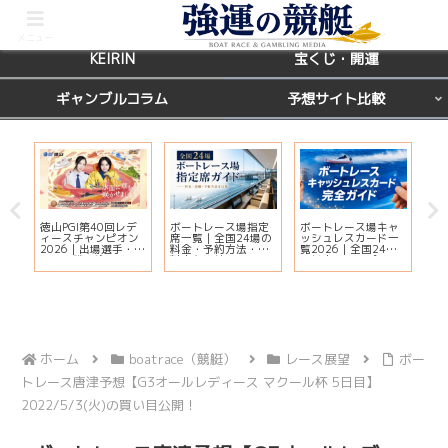
BOATRACE
レース場ガイド
メニュー
KEIRIN
宝くじ・開運
ギャンブルコラム
予想サイト比較
徳山PGI第40回レデ
ボートレース場指定
ボートレース場キャ
ボ
ィースチャンピオン
席一覧｜全国24場の
ッシュレスカード一
グ
天
2026｜出場選手・ド
料金・予約方法・有
覧2026｜全国24場
場
運
リーム戦・注目モー
料席を比較
の対応状況・ポイン
完
ター・イベント情報
ト還元・入会方法ま
まとめ
とめ
ホーム
boatrace（競艇）
レース展望
ボー
トレース唐津予想【G3オールレディース マクール杯 5日目】
2022/5/3(火)の買い目公開！