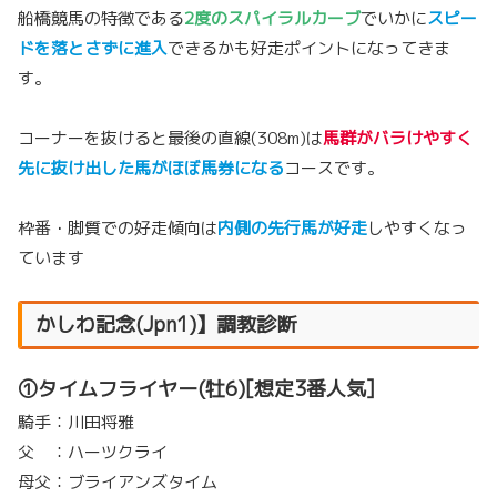
船橋競馬の特徴である
2度のスパイラルカーブ
でいかに
スピー
ドを落とさずに進入
できるかも好走ポイントになってきま
す。
コーナーを抜けると最後の直線(308m)は
馬群がバラけやすく
先に抜け出した馬がほぼ馬券になる
コースです。
枠番・脚質での好走傾向は
内側の先行馬が好走
しやすくなっ
ています
かしわ記念(Jpn1)】調教診断
①タイムフライヤー(牡6)[想定3番人気
]
騎手：川田将雅
父 ：ハーツクライ
母父：ブライアンズタイム