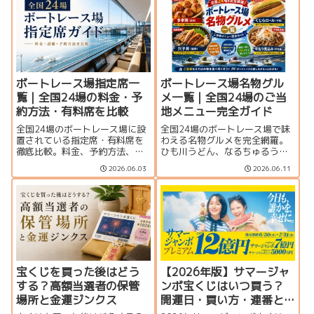
ボートレース場指定席一
ボートレース場名物グル
覧｜全国24場の料金・予
メ一覧｜全国24場のご当
約方法・有料席を比較
地メニュー完全ガイド
全国24場のボートレース場に設
全国24場のボートレース場で味
置されている指定席・有料席を
わえる名物グルメを完全網羅。
徹底比較。料金、予約方法、個
ひも川うどん、なるちゅるうど
室・グループ席の有無、サービ
ん、多幸焼、くじらロールな
2026.06.03
2026.06.11
ス内容を一覧で紹介します。豪
ど、ご当地メニューや編集部お
華なVIPルームから格安指定席ま
すすめランキングを紹介しま
で、観戦スタイルに合った座席
す。
選びに役立つ完全ガイドです。
宝くじを買った後はどう
【2026年版】サマージャ
する？高額当選者の保管
ンボ宝くじはいつ買う？
場所と金運ジンクス
開運日・買い方・連番と
バラの違いを徹底解説