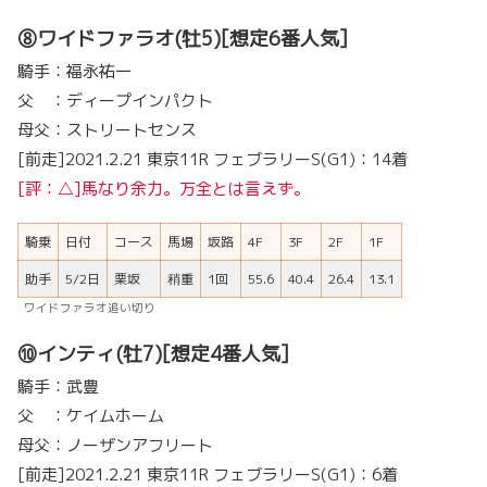
⑧ワイドファラオ(牡5)[想定6番人気
]
騎手：福永祐一
父 ：ディープインパクト
母父：ストリートセンス
[前走]2021.2.21 東京11R フェブラリーS(G1)：14着
[評：△]馬なり余力。万全とは言えず。
騎乗
日付
コース
馬場
坂路
4F
3F
2F
1F
助手
5/2日
栗坂
稍重
1回
55.6
40.4
26.4
13.1
ワイドファラオ追い切り
⑩インティ(牡7)[想定4番人気
]
騎手：武豊
父 ：ケイムホーム
母父：ノーザンアフリート
[前走]2021.2.21 東京11R フェブラリーS(G1)：6着