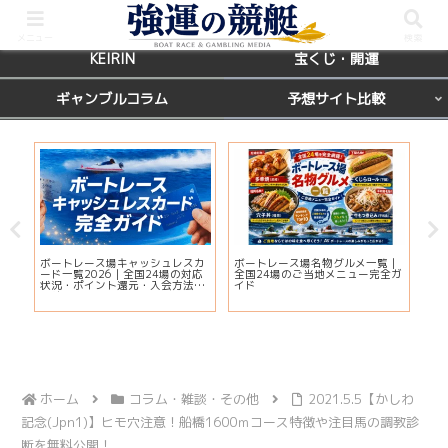
BOATRACE
レース場ガイド
メニュー
検索
KEIRIN
宝くじ・開運
ギャンブルコラム
予想サイト比較
国
ボートレース場キャッシュレスカ
ボートレース場名物グルメ一覧｜
【
席を
ード一覧2026｜全国24場の対応
全国24場のご当地メニュー完全ガ
マ
状況・ポイント還元・入会方法ま
イド
当
とめ
ホーム
コラム・雑談・その他
2021.5.5【かしわ
記念(Jpn1)】ヒモ穴注意！船橋1600ｍコース特徴や注目馬の調教診
断を無料公開！