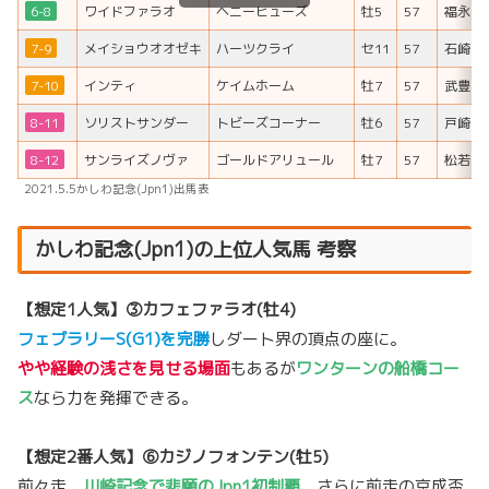
6-8
ワイドファラオ
ヘニーヒューズ
牡5
57
福永
7-9
メイショウオオゼキ
ハーツクライ
セ11
57
石崎
7-10
インティ
ケイムホーム
牡7
57
武豊
8-11
ソリストサンダー
トビーズコーナー
牡6
57
戸崎
8-12
サンライズノヴァ
ゴールドアリュール
牡7
57
松若
2021.5.5かしわ記念(Jpn1)出馬表
かしわ記念(Jpn1)の上位人気馬 考察
【想定1人気】③カフェファラオ(牡4)
フェブラリーS(G1)を完勝
しダート界の頂点の座に。
やや経験の浅さを見せる場面
もあるが
ワンターンの船橋コー
ス
なら力を発揮できる。
【想定2番人気】⑥カジノフォンテン(牡5)
前々走、
川崎記念で悲願のJpn1初制覇
。さらに前走の京成盃