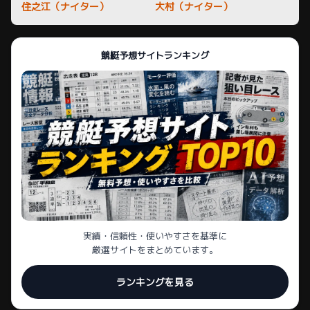
住之江（ナイター）
大村（ナイター）
競艇予想サイトランキング
実績・信頼性・使いやすさを基準に
厳選サイトをまとめています。
ランキングを見る