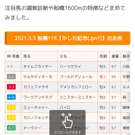
注目馬の調教診断や船橋1600mの特徴などまめて
みました。
2021.5.5 船橋11R【かしわ記念(Jpn1)】出走表
枠-馬番
馬名
父名
性齢
重量
騎手
1-1
タイムフライヤー
ハーツクライ
牡6
57
川田
2-2
サルサディオーネ
ゴールドアリュール
牝7
55
矢野
3-3
カフェファラオ
アメリカンフェロー
牡4
57
ルメー
4-4
ワークアンドラブ
シニスターミニスター
牡6
57
森
5-5
ミューチャリー
パイロ
牡5
57
御神本
5-6
カジノフォンテン
カジノドライヴ
牡5
57
張田
6-7
ドーヴァー
アドマイヤムーン
牡8
57
東原
スクロールできます