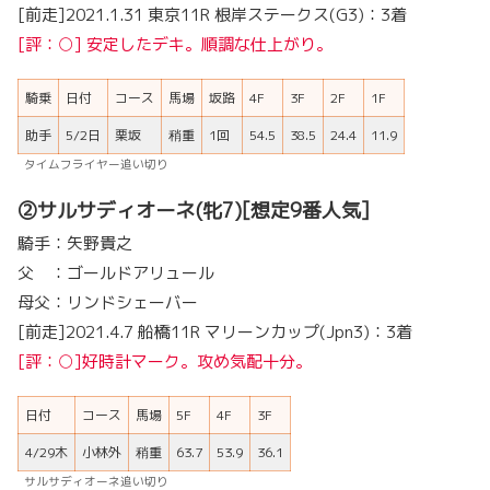
[前走]2021.1.31 東京11R 根岸ステークス(G3)：3着
[評：○] 安定したデキ。順調な仕上がり。
騎乗
日付
コース
馬場
坂路
4F
3F
2F
1F
助手
5/2日
栗坂
稍重
1回
54.5
38.5
24.4
11.9
タイムフライヤー追い切り
②サルサディオーネ(牝7)[想定9番人気
]
騎手：矢野貴之
父 ：ゴールドアリュール
母父：リンドシェーバー
[前走]2021.4.7 船橋11R マリーンカップ(Jpn3)：3着
[評：○]好時計マーク。攻め気配十分。
日付
コース
馬場
5F
4F
3F
4/29木
小林外
稍重
63.7
53.9
36.1
サルサディオーネ追い切り