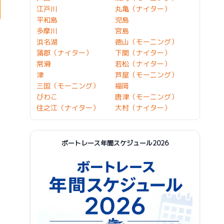
江戸川
丸亀（ナイター）
平和島
児島
多摩川
宮島
浜名湖
徳山（モーニング）
蒲郡（ナイター）
下関（ナイター）
常滑
若松（ナイター）
津
芦屋（モーニング）
三国（モーニング）
福岡
びわこ
唐津（モーニング）
住之江（ナイター）
大村（ナイター）
ボートレース年間スケジュール2026