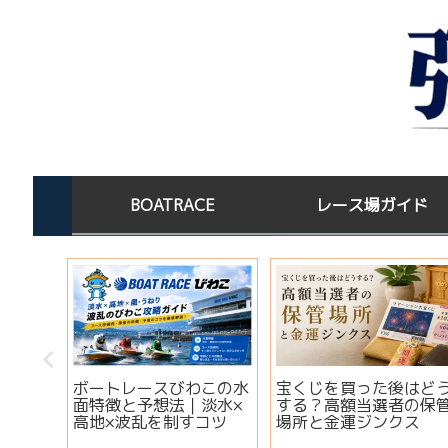
BOATRACE
レース場ガイド
オーシ
ボートレースびわこの水
宝くじを買った後はど
｜出場
面特徴と予想法｜淡水×
する？高額当選者の保
・注目
高地×波乱を制すコツ
場所と金運ジンクス