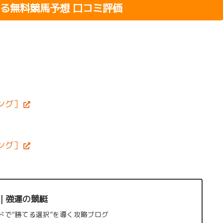
る無料競馬予想 口コミ評価
ング］
ング］
D | 強運の競艇
ッドで“勝てる選択”を導く攻略ブログ