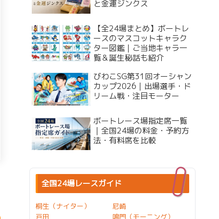
と金運ジンクス
【全24場まとめ】ボートレ
ースのマスコットキャラク
ター図鑑｜ご当地キャラ一
覧＆誕生秘話も紹介
びわこSG第31回オーシャン
カップ2026｜出場選手・ド
リーム戦・注目モーター
ボートレース場指定席一覧
｜全国24場の料金・予約方
法・有料席を比較
全国24場レースガイド
桐生（ナイター）
尼崎
戸田
鳴門（モーニング）