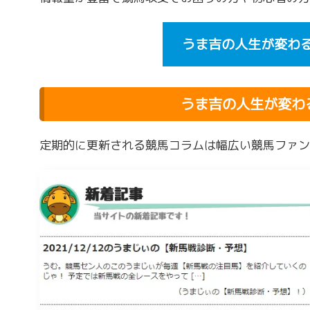
うま吉の人生が変わ
うま吉の人生が変わ
定期的に更新される競馬コラムは幅広い競馬ファン