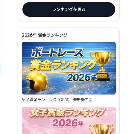
ランキングを見る
2026年 賞金ランキング
男子賞金ランキングTOP60｜最新勢力図