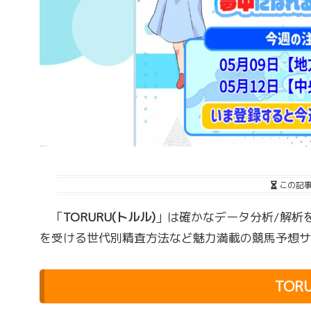
この記
「
TORURU(トルル)
」は確かなデータ分析/解析
を受ける世代別精査方法など魅力満載の競馬予想サ
TOR