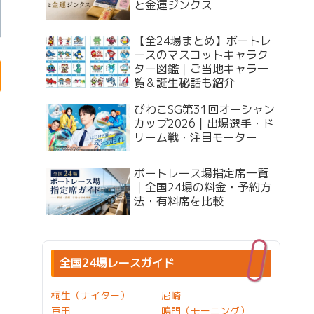
と金運ジンクス
【全24場まとめ】ボートレ
ースのマスコットキャラク
ター図鑑｜ご当地キャラ一
覧＆誕生秘話も紹介
びわこSG第31回オーシャン
カップ2026｜出場選手・ド
リーム戦・注目モーター
ボートレース場指定席一覧
｜全国24場の料金・予約方
法・有料席を比較
全国24場レースガイド
桐生（ナイター）
尼崎
戸田
鳴門（モーニング）