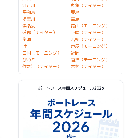
江戸川
丸亀（ナイター）
平和島
児島
多摩川
宮島
浜名湖
徳山（モーニング）
蒲郡（ナイター）
下関（ナイター）
常滑
若松（ナイター）
津
芦屋（モーニング）
三国（モーニング）
福岡
びわこ
唐津（モーニング）
住之江（ナイター）
大村（ナイター）
ボートレース年間スケジュール2026