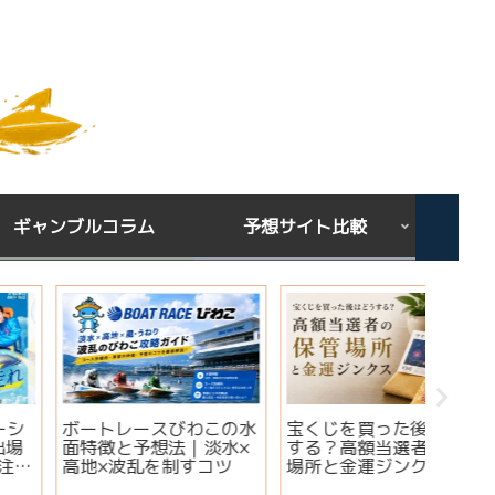
ギャンブルコラム
予想サイト比較
【2026年版】サマージ
下関GⅢオールレディー
宝くじ
ャンボ宝くじはいつ買
ス ジュエルセブンカッ
ある？
う？開運日・買い方・連
プ2026｜出場選手・注
りやす
番とバラの違いを徹底解
目モーター・イベント情
ンクス