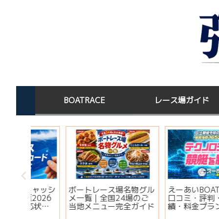
BOATRACE
レース場ガイド
びわこSG第31回オーシ
ボートレースびわこの
】ボー
ャンカップ2026｜出場
面特徴と予想法｜淡水×
ットキ
選手・ドリーム戦・注目
高地×波乱を制すコツ
ご当地
モーター