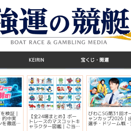
KEIRIN
宝くじ・開運
水
宝くじを買った後はどう
江戸川GⅢ第35回アサヒ
する？高額当選者の保管
ビールカップ2026｜出
場所と金運ジンクス
場選手・注目モーター・
イベント情報まとめ