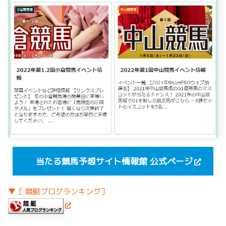
当たる競馬予想サイト情報館
公式ページ
▼［ 競艇ブログランキング］