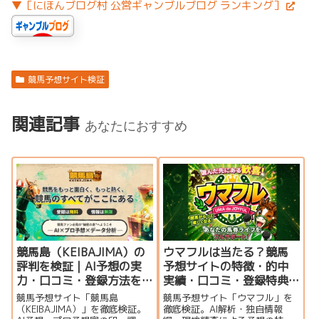
▼［にほんブログ村 公営ギャンブルブログ ランキング］
競馬予想サイト検証
関連記事
あなたにおすすめ
競馬島（KEIBAJIMA）の
ウマフルは当たる？競馬
評判を検証｜AI予想の実
予想サイトの特徴・的中
力・口コミ・登録方法を
実績・口コミ・登録特典
解説
を徹底検証
競馬予想サイト「競馬島
競馬予想サイト「ウマフル」を
（KEIBAJIMA）」を徹底検証。
徹底検証。AI解析・独自情報