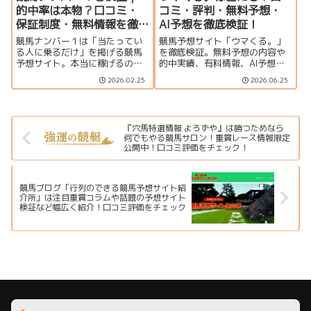
的中率は本物？口コミ・
コミ・評判・無料予想・
保証制度・無料情報を徹
AI予想を徹底検証！
底調査
競馬ナンバー１は「当たってい
競馬予想サイト「ウマくる。」
る人に乗るだけ」を掲げる競馬
を徹底検証。無料予想の内容や
予想サイト。本当に稼げるの
的中実績、有料情報、AI予想、
か？的中実績・口コミ・保証制
口コミ・評判、登録特典、運営
2026.02.25
2026.06.25
度・登録特典・運営会社情報ま
会社情報まで詳しく調査し、本
で客観的に検証します。
当に利用する価値があるのか編
集部がレビューします。
『穴馬特選情報 よろずや』は勝つためなら
何でもやる競馬サロン！重賞レース情報限定
公開中！口コミ評価をチェック！
競馬ブログ「行列のできる競馬予想サイト紹
介所」は注目重賞コラムや話題の予想サイト
検証など幅広く紹介！口コミ評価をチェック