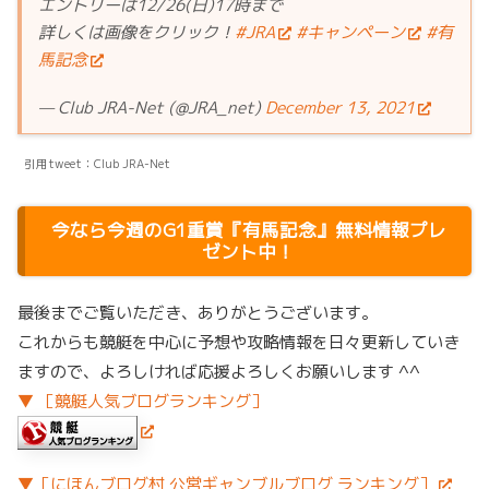
エントリーは12/26(日)17時まで
詳しくは画像をクリック！
#JRA
#キャンペーン
#有
馬記念
— Club JRA-Net (@JRA_net)
December 13, 2021
引用tweet：Club JRA-Net
今なら今週のG1重賞『有馬記念』無料情報プレ
ゼント中！
最後までご覧いただき、ありがとうございます。
これからも競艇を中心に予想や攻略情報を日々更新していき
ますので、よろしければ応援よろしくお願いします ^^
▼ ［競艇人気ブログランキング］
▼［にほんブログ村 公営ギャンブルブログ ランキング］