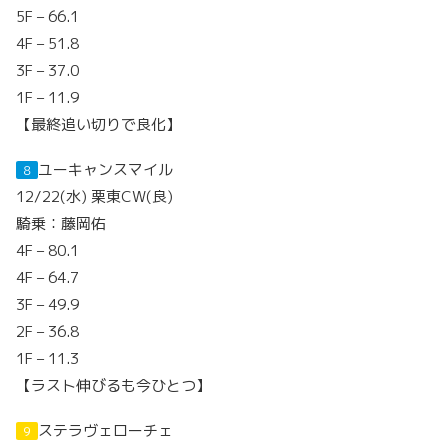
5F – 66.1
4F – 51.8
3F – 37.0
1F – 11.9
【最終追い切りで良化】
ユーキャンスマイル
８
12/22(水) 栗東CW(良)
騎乗：藤岡佑
4F – 80.1
4F – 64.7
3F – 49.9
2F – 36.8
1F – 11.3
【ラスト伸びるも今ひとつ】
ステラヴェローチェ
９