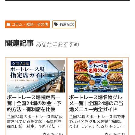
コラム・雑談・その他
有馬記念
関連記事
あなたにおすすめ
ボートレース場指定席一
ボートレース場名物グル
覧｜全国24場の料金・予
メ一覧｜全国24場のご当
約方法・有料席を比較
地メニュー完全ガイド
全国24場のボートレース場に設
全国24場のボートレース場で味
置されている指定席・有料席を
わえる名物グルメを完全網羅。
徹底比較。料金、予約方法、個
ひも川うどん、なるちゅるうど
室・グループ席の有無、サービ
ん、多幸焼、くじらロールな
2026.06.03
2026.06.11