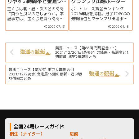
りやすい時間帯と金運ジ
グランプリ出場ボーダー
ンクスを解説
宝くじは朝・昼・夜のどの時間
ボートレース賞金ランキング
に買うと良いのでしょうか。本
2026年版を掲載。男子TOP60の
記事では、宝くじを買う時間と
最新順位とグランプリ出場ボー
当選確率の関係、金運アップの
ダー、上位選手の優出一覧をま
2026.07.13
2026.04.18
ジンクス、一粒万倍日や天赦日
とめています。
との組み合わせ、購入時のポイ
ントを分かりやすく解説しま
す。
競馬ニュース【第66回 有馬記念 G1】
2021/12/26(日)過去5年の結果・払戻金と1
週前追い切り情報まとめ
競馬ニュース【第67回 東京大賞典 G1】
2021/12/29(水)出走馬15頭の最新・追い切
り情報まとめ
全国24場レースガイド
桐生（ナイター）
尼崎