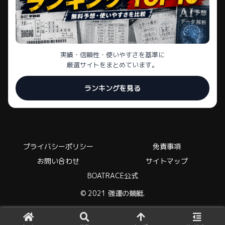
実績・信頼性・使いやすさを基準に
厳選サイトをまとめています。
ランキングを見る
プライバシーポリシー
免責事項
お問い合わせ
サイトマップ
BOATRACE公式
© 2021 強運の競艇.