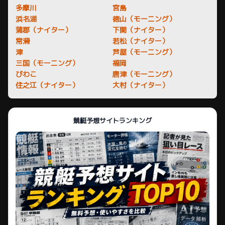
多摩川
宮島
浜名湖
徳山（モーニング）
蒲郡（ナイター）
下関（ナイター）
常滑
若松（ナイター）
津
芦屋（モーニング）
三国（モーニング）
福岡
びわこ
唐津（モーニング）
住之江（ナイター）
大村（ナイター）
競艇予想サイトランキング