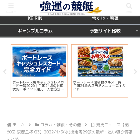
BOATRACE
レース場ガイド
メニュー
検索
KEIRIN
宝くじ・開運
ギャンブルコラム
予想サイト比較
国
ボートレース場キャッシュレスカ
ボートレース場名物グルメ一覧｜
【
席を
ード一覧2026｜全国24場の対応
全国24場のご当地メニュー完全ガ
マ
状況・ポイント還元・入会方法ま
イド
当
とめ
ホーム
コラム・雑談・その他
競馬ニュース【第
60回 京都金杯 G3】2022/1/5(水)出走馬29頭の最新・追い切り情報
まとめ