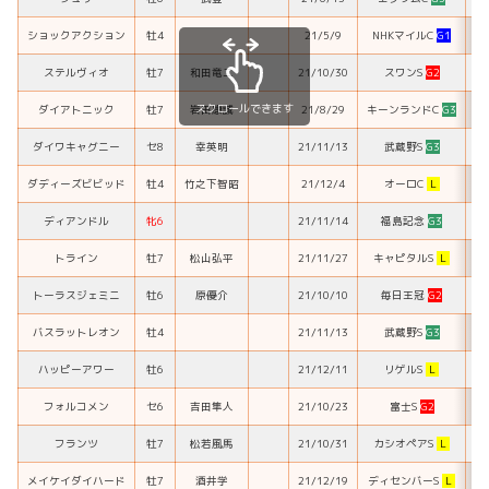
ショックアクション
牡4
21/5/9
NHKマイルC
G1
13
ステルヴィオ
牡7
和田竜二
21/10/30
スワンS
G2
5
スクロールできます
ダイアトニック
牡7
岩田康誠
21/8/29
キーンランドC
G3
14
ダイワキャグニー
セ8
幸英明
21/11/13
武蔵野S
G3
8
ダディーズビビッド
牡4
竹之下智昭
21/12/4
オーロC
L
14
ディアンドル
牝6
21/11/14
福島記念
G3
13
トライン
牡7
松山弘平
21/11/27
キャピタルS
L
2
トーラスジェミニ
牡6
原優介
21/10/10
毎日王冠
G2
11
バスラットレオン
牡4
21/11/13
武蔵野S
G3
13
ハッピーアワー
牡6
21/12/11
リゲルS
L
11
フォルコメン
セ6
吉田隼人
21/10/23
富士S
G2
16
フランツ
牡7
松若風馬
21/10/31
カシオペアS
L
8
メイケイダイハード
牡7
酒井学
21/12/19
ディセンバーS
L
11