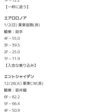
1F – 12.2
【一杯に追う】
エアロロノア
1/2(日) 栗東坂路(良)
騎乗：助手
4F – 55.0
3F – 39.5
2F – 25.0
1F – 11.9
【入念な乗り込み】
エントシャイデン
12/28(火) 栗東CW(良)
騎乗：坂井瑠
6F – 82.2
5F – 66.4
4F – 50.9