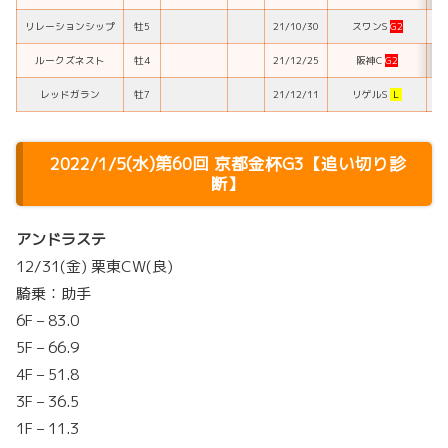
リレーションシップ
牡5
21/10/30
スワンS
G2
7
ルークズネスト
牡4
21/12/25
阪神C
G2
17
レッドガラン
牡7
21/12/11
リゲルS
L
3
2022/1/5(水)第60回 京都金杯G3【追い切り診
断】
アンドラステ
12/31(金) 栗東CW(良)
騎乗：助手
6F – 83.0
5F – 66.9
4F – 51.8
3F – 36.5
1F – 11.3