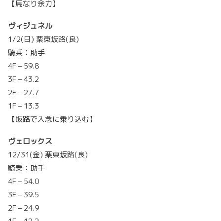
【馬なり余力】
ヴィジュネル
1/2(日) 栗東坂路(良)
騎乗：助手
4F – 59.8
3F – 43.2
2F – 27.7
1F – 13.3
【坂路で入念に乗り込む】
ヴェロックス
12/31(金) 栗東坂路(良)
騎乗：助手
4F – 54.0
3F – 39.5
2F – 24.9