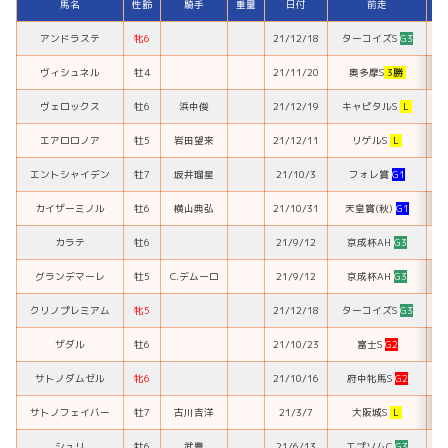
馬名
性齢
騎手
重量
日付
前走
着
アンドラステ
牝6
21/12/18
ターコイズS
G3
2
ヴィシュネル
牡4
21/11/20
奥多摩S
3勝
1
ヴェロックス
牡6
浜中俊
21/12/19
キャピタルS
L
6
エアロロノア
牡5
岩田望来
21/12/11
リゲルS
L
1
エントシャイデン
牡7
坂井瑠星
21/10/3
フォレ賞
G1
3
カイザーミノル
牡6
横山典弘
21/10/31
天皇賞(秋)
G1
14
カラテ
牡6
21/9/12
京成杯AH
G3
5
グランデマーレ
牡5
C.デムーロ
21/9/12
京成杯AH
G3
11
クリノプレミアム
牝5
21/12/18
ターコイズS
G3
12
ザダル
牡6
21/10/23
富士S
G2
7
サトノダムゼル
牝6
21/10/16
府中牝馬S
G2
5
サトノフェイバー
牡7
古川吉洋
21/3/7
大阪城S
L
16
シュリ
牡6
武豊
21/6/13
エプソムC
G3
14