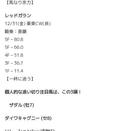
【馬なり余力】
レッドガラン
12/31(金) 栗東CW(良)
騎乗：斎藤
5F – 80.8
5F – 66.0
4F – 51.8
3F – 36.7
1F – 11.4
【一杯に追う】
個人的な追い切り注目馬は、この3頭！
ザダル (牡7)
ダイワキャグニー
(セ8)