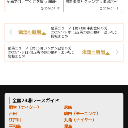
記事では、宝くじを買う時間と
最新順位とグランプリ出場ボー
当選確率の関係、金運アップの
ダー、上位選手の優出一覧をま
2026.07.13
2026.04.18
ジンクス、一粒万倍日や天赦日
とめています。
との組み合わせ、購入時のポイ
ントを分かりやすく解説しま
す。
競馬ニュース【第71回 中山金杯 G3】
2022/1/5(水)出走馬20頭の最新・追い切り
情報まとめ
競馬ニュース【第56回 シンザン記念 G3】
2022/1/9(日)出走馬15頭の最新・追い切り
情報まとめ
全国24場レースガイド
桐生（ナイター）
尼崎
戸田
鳴門（モーニング）
江戸川
丸亀（ナイター）
平和島
児島