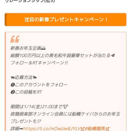
リレーションシップ(牡5)
注目の新春プレゼントキャンペーン！
新春お年玉企画🌅
総額100万円以上の黒毛和牛超豪華セットが当たる🥩
フォロー＆RTキャンペーン‼️
🐃応募方法🐂
❶このアカウントをフォロー
❷この投稿をRT
期間は1/14(金)21:00まで🐮
夜競倶楽部オンライン会員には船橋ケイバからのお年玉
プレゼントも⁉️
詳細➡
https://t.co/mOwUw8JYLV
#船橋競馬