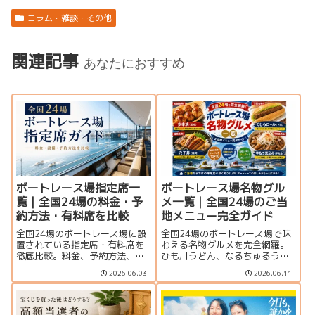
コラム・雑談・その他
関連記事
あなたにおすすめ
ボートレース場指定席一
ボートレース場名物グル
覧｜全国24場の料金・予
メ一覧｜全国24場のご当
約方法・有料席を比較
地メニュー完全ガイド
全国24場のボートレース場に設
全国24場のボートレース場で味
置されている指定席・有料席を
わえる名物グルメを完全網羅。
徹底比較。料金、予約方法、個
ひも川うどん、なるちゅるうど
室・グループ席の有無、サービ
ん、多幸焼、くじらロールな
2026.06.03
2026.06.11
ス内容を一覧で紹介します。豪
ど、ご当地メニューや編集部お
華なVIPルームから格安指定席ま
すすめランキングを紹介しま
で、観戦スタイルに合った座席
す。
選びに役立つ完全ガイドです。