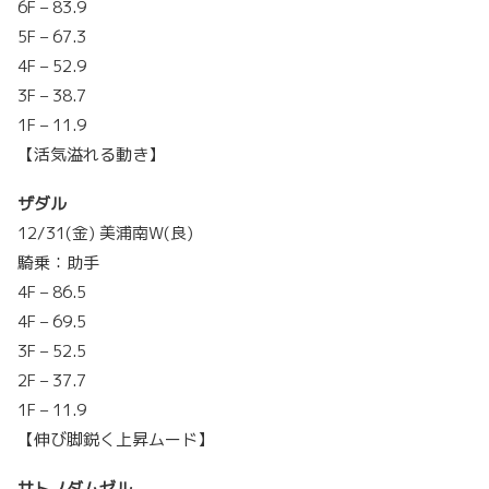
6F – 83.9
5F – 67.3
4F – 52.9
3F – 38.7
1F – 11.9
【活気溢れる動き】
ザダル
12/31(金) 美浦南W(良)
騎乗：助手
4F – 86.5
4F – 69.5
3F – 52.5
2F – 37.7
1F – 11.9
【伸び脚鋭く上昇ムード】
サトノダムゼル