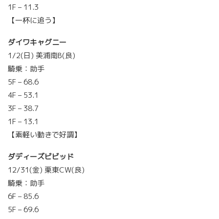
1F – 11.3
【一杯に追う】
ダイワキャグニー
1/2(日) 美浦南B(良)
騎乗：助手
5F – 68.6
4F – 53.1
3F – 38.7
1F – 13.1
【素軽い動きで好調】
ダディーズビビッド
12/31(金) 栗東CW(良)
騎乗：助手
6F – 85.6
5F – 69.6