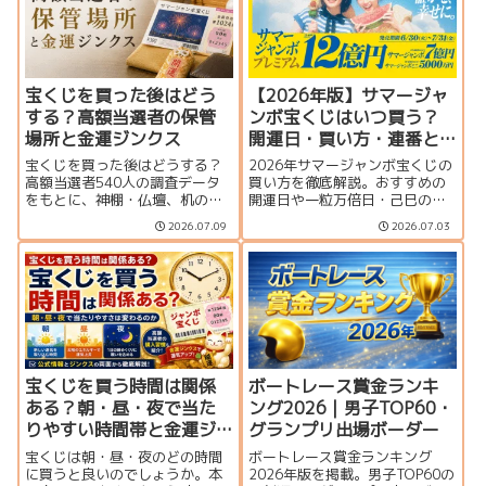
宝くじを買った後はどう
【2026年版】サマージャ
する？高額当選者の保管
ンボ宝くじはいつ買う？
場所と金運ジンクス
開運日・買い方・連番と
バラの違いを徹底解説
宝くじを買った後はどうする？
2026年サマージャンボ宝くじの
高額当選者540人の調査データ
買い方を徹底解説。おすすめの
をもとに、神棚・仏壇、机の引
開運日や一粒万倍日・己巳の
き出し、財布、冷蔵庫など実際
日、連番とバラの違い、何枚買
2026.07.09
2026.07.03
の保管場所を紹介。宝くじの置
うのがおすすめか、プレミア
き場所や購入後に試したい金運
ム・ミニとの比較、当せん確率
ジンクス、当選確認から換金ま
まで分かりやすく紹介します。
での注意点も解説します。
宝くじを買う時間は関係
ボートレース賞金ランキ
ある？朝・昼・夜で当た
ング2026｜男子TOP60・
りやすい時間帯と金運ジ
グランプリ出場ボーダー
ンクスを解説
宝くじは朝・昼・夜のどの時間
ボートレース賞金ランキング
に買うと良いのでしょうか。本
2026年版を掲載。男子TOP60の