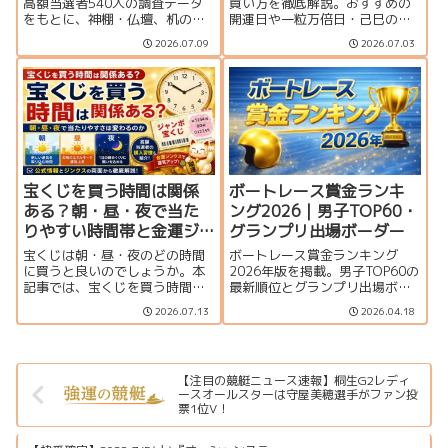
高額当選者540人の調査データ
買い方を徹底解説。おすすめの
をもとに、神棚・仏壇、机の引
開運日や一粒万倍日・己巳の
き出し、財布、冷蔵庫など実際
日、連番とバラの違い、何枚買
2026.07.09
2026.07.03
の保管場所を紹介。宝くじの置
うのがおすすめか、プレミア
き場所や購入後に試したい金運
ム・ミニとの比較、当せん確率
ジンクス、当選確認から換金ま
まで分かりやすく紹介します。
での注意点も解説します。
宝くじを買う時間は関係
ボートレース賞金ランキ
ある？朝・昼・夜で当た
ング2026｜男子TOP60・
りやすい時間帯と金運ジ
グランプリ出場ボーダー
ンクスを解説
宝くじは朝・昼・夜のどの時間
ボートレース賞金ランキング
に買うと良いのでしょうか。本
2026年版を掲載。男子TOP60の
記事では、宝くじを買う時間と
最新順位とグランプリ出場ボー
当選確率の関係、金運アップの
ダー、上位選手の優出一覧をま
2026.07.13
2026.04.18
ジンクス、一粒万倍日や天赦日
とめています。
との組み合わせ、購入時のポイ
ントを分かりやすく解説しま
す。
【注目の競艇ニュース速報】桐生G2レディ
ースオールスターは守屋美穂選手がファン投
票1位V！