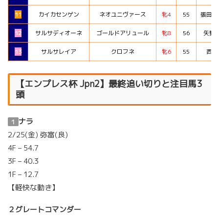
11
カイカセンゲン
ネオユニヴァース
牝4
55
張田昴
12
サルサディオーネ
ゴールドアリュール
牝8
56
矢野
13
サルサレイア
クロフネ
牝6
55
西
【エンプレス杯 Jpn2】最終追い切りと注目馬3
頭
ナラ
１
2/25(金) 弥富(良)
4F – 54.7
3F – 40.3
1F – 12.7
【軽快な動き】
２
グレートコマンダー