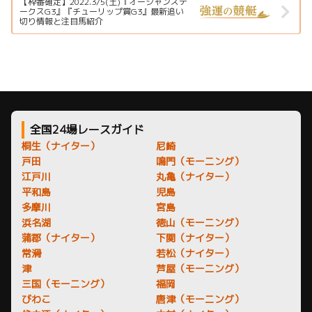
【枠番確定】2022.3/5(土)『オーシャンステ
ークスG3』『チューリップ賞G3』最新追い
切り情報と注目馬紹介
全国24場レースガイド
桐生（ナイター）
尼崎
戸田
鳴門（モーニング）
江戸川
丸亀（ナイター）
平和島
児島
多摩川
宮島
浜名湖
徳山（モーニング）
蒲郡（ナイター）
下関（ナイター）
常滑
若松（ナイター）
津
芦屋（モーニング）
三国（モーニング）
福岡
びわこ
唐津（モーニング）