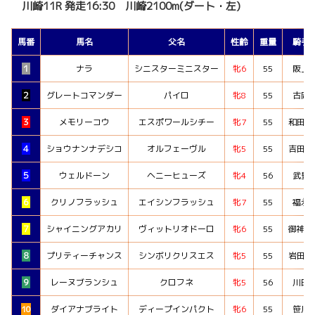
川崎11R 発走16:30 川崎2100m(ダート・左)
馬番
馬名
父名
性齢
重量
騎手
１
ナラ
シニスターミニスター
牝6
55
阪上
２
グレートコマンダー
パイロ
牝8
55
古岡
３
メモリーコウ
エスポワールシチー
牝7
55
和田譲
４
ショウナンナデシコ
オルフェーヴル
牝5
55
吉田隼
５
ウェルドーン
ヘニーヒューズ
牝4
56
武豊
６
クリノフラッシュ
エイシンフラッシュ
牝7
55
福永
７
シャイニングアカリ
ヴィットリオドーロ
牝6
55
御神本
８
プリティーチャンス
シンボリクリスエス
牝5
55
岩田望
９
レーヌブランシュ
クロフネ
牝5
56
川田
10
ダイアナブライト
ディープインパクト
牝6
55
笹川