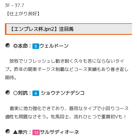
3F – 37.7
【仕上がり良好】
【エンプレス杯Jpn2】注目馬
◎本命：
ウェルドーン
５
放牧でリフレッシュし動き鋭く久々も苦にならないタイ
プ。昨年の関東オークス制覇などコース実績もあり巻き返し
期待。
○対抗：
ショウナンナデシコ
４
着実に地力強化できており、器用なタイプで小回りコース
適性も問題なさそう。牝馬同士、流れひとつで重賞初Vも！
▲単穴：
サルサディオーネ
12