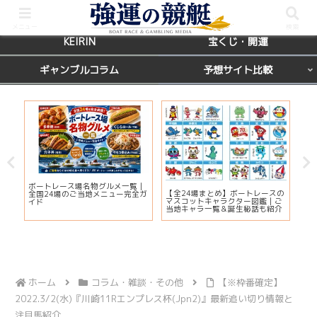
BOATRACE
レース場ガイド
メニュー
検索
KEIRIN
宝くじ・開運
ギャンブルコラム
予想サイト比較
カ
ボートレース場名物グルメ一覧｜
びわ
【全24場まとめ】ボートレースの
応
全国24場のご当地メニュー完全ガ
プ2
マスコットキャラクター図鑑｜ご
ま
イド
注
当地キャラ一覧＆誕生秘話も紹介
ホーム
コラム・雑談・その他
【※枠番確定】
2022.3/2(水)『川崎11Rエンプレス杯(Jpn2)』最新追い切り情報と
注目馬紹介