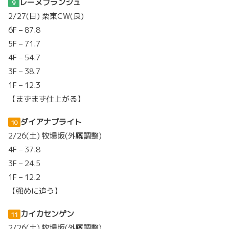
レーヌブランシュ
９
2/27(日) 栗東CW(良)
6F – 87.8
5F – 71.7
4F – 54.7
3F – 38.7
1F – 12.3
【まずまず仕上がる】
ダイアナブライト
10
2/26(土) 牧場坂(外厩調整)
4F – 37.8
3F – 24.5
1F – 12.2
【強めに追う】
カイカセンゲン
11
2/26(土) 牧場坂(外厩調整)