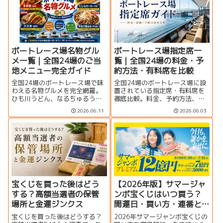
ボートレース場名物グル
ボートレース場指定席一
メ一覧｜全国24場のご当
覧｜全国24場の料金・予
地メニュー完全ガイド
約方法・有料席を比較
全国24場のボートレース場で味
全国24場のボートレース場に設
わえる名物グルメを完全網羅。
置されている指定席・有料席を
ひも川うどん、なるちゅるうど
徹底比較。料金、予約方法、個
ん、多幸焼、くじらロールな
室・グループ席の有無、サービ
2026.06.11
2026.06.03
ど、ご当地メニューや編集部お
ス内容を一覧で紹介します。豪
すすめランキングを紹介しま
華なVIPルームから格安指定席ま
す。
で、観戦スタイルに合った座席
選びに役立つ完全ガイドです。
宝くじを買った後はどう
【2026年版】サマージャ
する？高額当選者の保管
ンボ宝くじはいつ買う？
場所と金運ジンクス
開運日・買い方・連番と
バラの違いを徹底解説
宝くじを買った後はどうする？
2026年サマージャンボ宝くじの