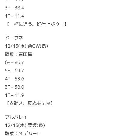
3F – 38.4
1F – 11.4
【一杯に追う。好仕上がり。】
ドーブネ
12/15(水) 栗CW(良)
騎乗：吉田隼
6F – 86.7
5F – 69.7
4F – 53.6
3F – 38.0
1F – 11.9
【◎動き、反応共に良】
プルパレイ
12/15(水) 栗坂(良)
騎乗：M.デムーロ