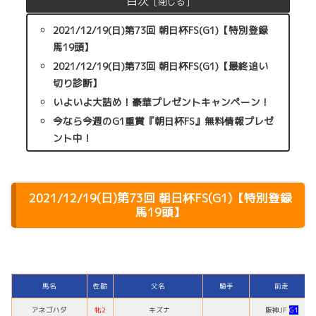
目次
2021/12/19(日)第73回 朝日杯FS(G1)【特別登録
馬19頭】
2021/12/19(日)第73回 朝日杯FS(G1)【最終追い
切り診断】
いよいよ大詰め！豪華プレゼントキャンペーン！
今なら今週のG1重賞『朝日杯FS』無料情報プレゼ
ント中！
2021/12/19(日)第73回 朝日杯FS(G1)【特別登録
馬19頭】
馬名
性齢
父名
騎手
前走
アネゴハダ
牝2
キズナ
阪神JF
G1