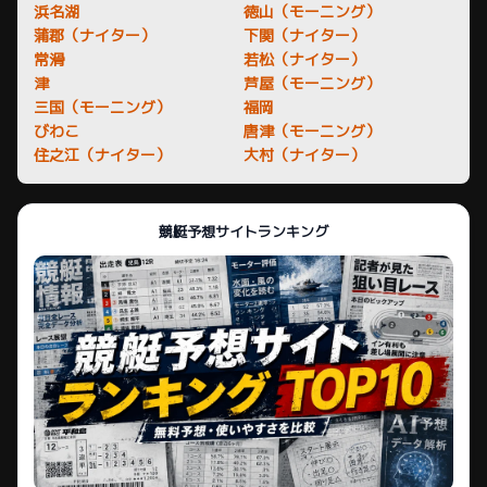
浜名湖
徳山（モーニング）
蒲郡（ナイター）
下関（ナイター）
常滑
若松（ナイター）
津
芦屋（モーニング）
三国（モーニング）
福岡
びわこ
唐津（モーニング）
住之江（ナイター）
大村（ナイター）
競艇予想サイトランキング