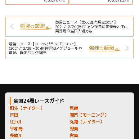
2026.07.13
2026.04.18
ジンクス、一粒万倍日や天赦日
とめています。
との組み合わせ、購入時のポイ
ントを分かりやすく解説しま
す。
競馬ニュース【第66回 有馬記念G1】
2021/12/26(日)ファン投票結果発表と中山
競馬場の当日入場方法
競輪ニュース【KEIRINグランプリ2021】
(2021/12/28～30)開催詳細スケジュールや
賞金、静岡バンク特徴
全国24場レースガイド
桐生（ナイター）
尼崎
戸田
鳴門（モーニング）
江戸川
丸亀（ナイター）
平和島
児島
多摩川
宮島