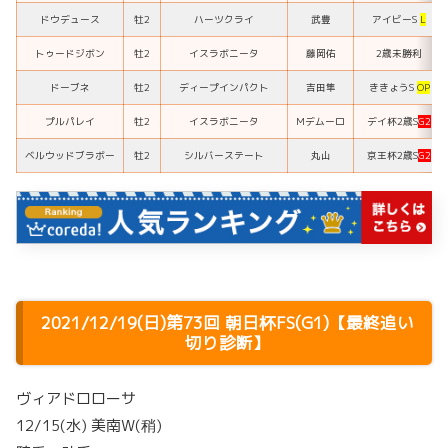
ドウデュース
牡2
ハーツクライ
武豊
アイビーS
L
トゥードジボン
牡2
イスラボニータ
藤岡佑
2歳未勝利
ドーブネ
牡2
ディープインパクト
吉田隼
ききょうS
OP
プルパレイ
牡2
イスラボニータ
Mデムーロ
デイ杯2歳S
G2
ベルウッドブラボー
牡2
シルバーステート
丸山
京王杯2歳S
G2
2021/12/19(日)第73回 朝日杯FS(G1)【最終追い
切り診断】
ヴィアドロローサ
12/15(水) 美南W(稍)