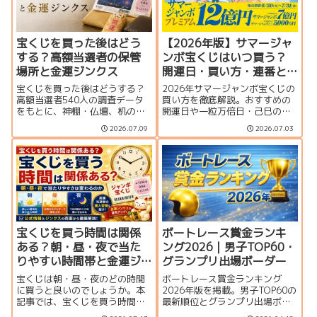
宝くじを買った後はどう
【2026年版】サマージャ
する？高額当選者の保管
ンボ宝くじはいつ買う？
場所と金運ジンクス
開運日・買い方・連番と
バラの違いを徹底解説
宝くじを買った後はどうする？
2026年サマージャンボ宝くじの
高額当選者540人の調査データ
買い方を徹底解説。おすすめの
をもとに、神棚・仏壇、机の引
開運日や一粒万倍日・己巳の
き出し、財布、冷蔵庫など実際
日、連番とバラの違い、何枚買
2026.07.09
2026.07.03
の保管場所を紹介。宝くじの置
うのがおすすめか、プレミア
き場所や購入後に試したい金運
ム・ミニとの比較、当せん確率
ジンクス、当選確認から換金ま
まで分かりやすく紹介します。
での注意点も解説します。
宝くじを買う時間は関係
ボートレース賞金ランキ
ある？朝・昼・夜で当た
ング2026｜男子TOP60・
りやすい時間帯と金運ジ
グランプリ出場ボーダー
ンクスを解説
宝くじは朝・昼・夜のどの時間
ボートレース賞金ランキング
に買うと良いのでしょうか。本
2026年版を掲載。男子TOP60の
記事では、宝くじを買う時間と
最新順位とグランプリ出場ボー
当選確率の関係、金運アップの
ダー、上位選手の優出一覧をま