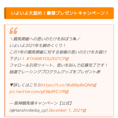
いよいよ大詰め！豪華プレゼントキャンペーン！
＼競馬開催への思いのたけを叫ぼう🏇／
いよいよ2021年も締めくくり！
この1年の競馬開催に対する皆様の思いのたけをお届け
下さい！
#THANKYOU2021CP
フォロー＆引用ツイート、思いを叫んで応募完了です！
抽選でレーシングプログラムグッズをプレゼント🎁
▼詳しくはこちら
https://t.co/WuWApBeQN6
pic.twitter.com/gEWpBYCiYR
— 阪神競馬場キャンペーン【公式】
(@HanshinKeiba_cp)
December 1, 2021