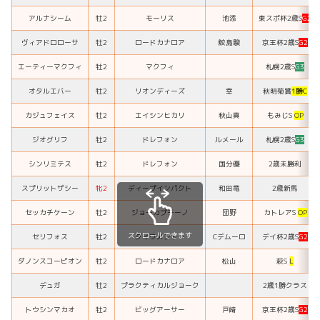
アルナシーム
牡2
モーリス
池添
東スポ杯2歳S
G2
ヴィアドロローサ
牡2
ロードカナロア
鮫島駿
京王杯2歳S
G2
エーティーマクフィ
牡2
マクフィ
札幌2歳S
G3
オタルエバー
牡2
リオンディーズ
幸
秋明菊賞
1勝C
カジュフェイス
牡2
エイシンヒカリ
秋山真
もみじS
OP
ジオグリフ
牡2
ドレフォン
ルメール
札幌2歳S
G3
シンリミテス
牡2
ドレフォン
国分優
2歳未勝利
スプリットザシー
牝2
ディープインパクト
和田竜
2歳新馬
セッカチケーン
牡2
ジョーカプチーノ
団野
カトレアS
OP
スクロールできます
セリフォス
牡2
ダイワメジャー
Cデムーロ
デイ杯2歳S
G2
ダノンスコーピオン
牡2
ロードカナロア
松山
萩S
L
デュガ
牡2
プラクティカルジョーク
2歳1勝クラス
トウシンマカオ
牡2
ビッグアーサー
戸崎
京王杯2歳S
G2