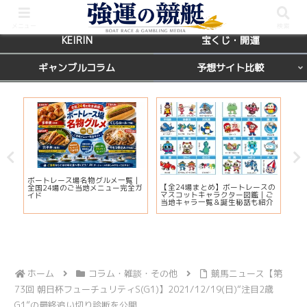
BOATRACE
レース場ガイド
メニュー
検索
KEIRIN
宝くじ・開運
ギャンブルコラム
予想サイト比較
カ
ボートレース場名物グルメ一覧｜
びわ
【全24場まとめ】ボートレースの
応
全国24場のご当地メニュー完全ガ
プ2
マスコットキャラクター図鑑｜ご
ま
イド
注
当地キャラ一覧＆誕生秘話も紹介
ホーム
コラム・雑談・その他
競馬ニュース【第
73回 朝日杯フューチュリティS(G1)】2021/12/19(日)“注目2歳
G1”の最終追い切り診断を公開