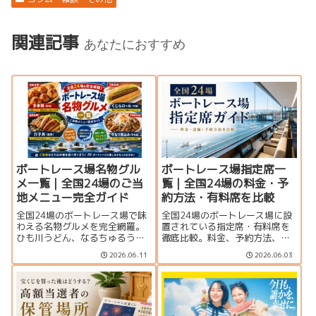
関連記事
あなたにおすすめ
ボートレース場名物グル
ボートレース場指定席一
メ一覧｜全国24場のご当
覧｜全国24場の料金・予
地メニュー完全ガイド
約方法・有料席を比較
全国24場のボートレース場で味
全国24場のボートレース場に設
わえる名物グルメを完全網羅。
置されている指定席・有料席を
ひも川うどん、なるちゅるうど
徹底比較。料金、予約方法、個
ん、多幸焼、くじらロールな
室・グループ席の有無、サービ
2026.06.11
2026.06.03
ど、ご当地メニューや編集部お
ス内容を一覧で紹介します。豪
すすめランキングを紹介しま
華なVIPルームから格安指定席ま
す。
で、観戦スタイルに合った座席
選びに役立つ完全ガイドです。