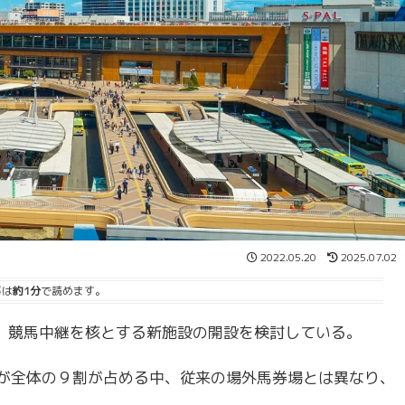
2022.05.20
2025.07.02
事は
約1分
で読めます。
に、競馬中継を核とする新施設の開設を検討している。
売が全体の９割が占める中、従来の場外馬券場とは異なり、