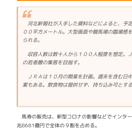
河北新報社が入手した資料などによると、予定
００平方メートル。大型画面や競馬場の臨場感
られる。
収容人数は数十人から１００人程度を想定。Ｊ
の若者層の集客を目指す。
ＪＲＡは１０月の開業を計画。週末を含む日中
案もある。飲食物は提供せず、持ち込み可とす
馬券の販売は、新型コロナの影響などでインター
兆8681億円で全体の９割を占める。