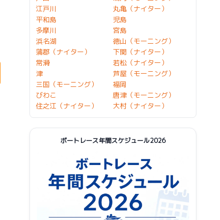
江戸川
丸亀（ナイター）
平和島
児島
多摩川
宮島
浜名湖
徳山（モーニング）
蒲郡（ナイター）
下関（ナイター）
常滑
若松（ナイター）
津
芦屋（モーニング）
三国（モーニング）
福岡
びわこ
唐津（モーニング）
住之江（ナイター）
大村（ナイター）
ボートレース年間スケジュール2026