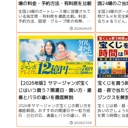
場の料金・予約方法・有料席を比較
国24場のご
全国24場のボートレース場に設置されて
全国24場のボ
いる指定席・有料席を徹底比較。料金、
物グルメを完全
予約方法、個室・グループ席の有無、サ
るちゅるうどん
ービス内容を一覧で紹介します。豪華な
など、ご当地メ
2026.06.03
VIPルームから格安指定席まで、観戦スタ
ランキングを紹
イルに合った座席選びに役立つ完全ガイ
ドです。
【2026年版】サマージャンボ宝く
宝くじを買う
じはいつ買う？開運日・買い方・連
昼・夜で当た
番とバラの違いを徹底解説
ジンクスを解
2026年サマージャンボ宝くじの買い方を
宝くじは朝・昼
徹底解説。おすすめの開運日や一粒万倍
良いのでしょう
日・己巳の日、連番とバラの違い、何枚
を買う時間と当
買うのがおすすめか、プレミアム・ミニ
プのジンクス、
2026.07.03
との比較、当せん確率まで分かりやすく
組み合わせ、購