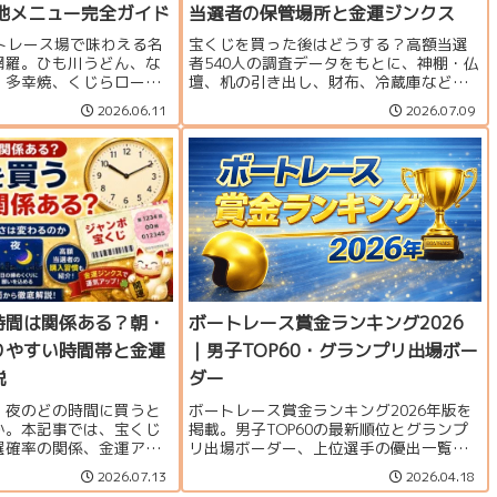
当地メニュー完全ガイド
当選者の保管場所と金運ジンクス
ートレース場で味わえる名
宝くじを買った後はどうする？高額当選
網羅。ひも川うどん、な
者540人の調査データをもとに、神棚・仏
、多幸焼、くじらロール
壇、机の引き出し、財布、冷蔵庫など実
ニューや編集部おすすめ
際の保管場所を紹介。宝くじの置き場所
2026.06.11
2026.07.09
介します。
や購入後に試したい金運ジンクス、当選
確認から換金までの注意点も解説しま
す。
時間は関係ある？朝・
ボートレース賞金ランキング2026
りやすい時間帯と金運
｜男子TOP60・グランプリ出場ボー
説
ダー
・夜のどの時間に買うと
ボートレース賞金ランキング2026年版を
か。本記事では、宝くじ
掲載。男子TOP60の最新順位とグランプ
選確率の関係、金運アッ
リ出場ボーダー、上位選手の優出一覧を
一粒万倍日や天赦日との
まとめています。
2026.07.13
2026.04.18
入時のポイントを分かり