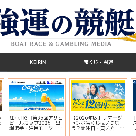
KEIRIN
宝くじ・開運
う
江戸川GⅢ第35回アサヒ
【2026年版】サマージ
管
ビールカップ2026｜出
ャンボ宝くじはいつ買
場選手・注目モーター・
う？開運日・買い方・連
イベント情報まとめ
番とバラの違いを徹底解