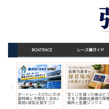
BOATRACE
レース場ガイド
オーシ
ボートレースびわこの水
宝くじを買った後はど
｜出場
面特徴と予想法｜淡水×
する？高額当選者の保
・注目
高地×波乱を制すコツ
場所と金運ジンクス