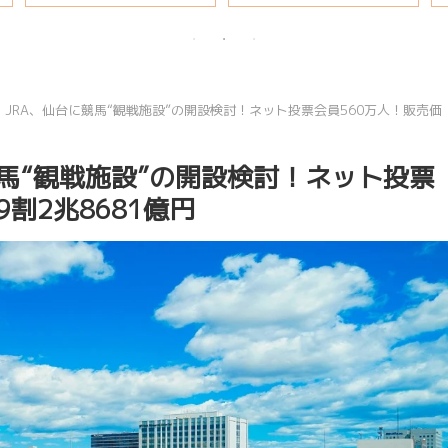
説
JRA、仙台に競馬“観戦施設”の開設検討！ネット投票会員560万人！販売価
馬“観戦施設”の開設検討！ネット投票
割2兆8681億円