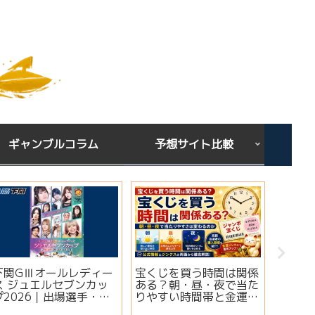
ギャンブルコラム
予想サイト比較
下関GⅢオールレディー
宝くじを買う時間は関係
シンガ
ス ジュエルセブンカッ
ある？朝・昼・夜で当た
ミ・評
プ2026｜出場選手・注
りやすい時間帯と金運ジ
想は当
目モーター・イベント情
ンクスを解説
実績・