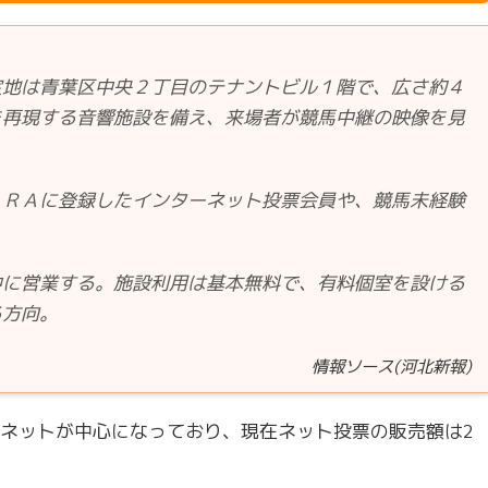
地は青葉区中央２丁目のテナントビル１階で、広さ約４
を再現する音響施設を備え、来場者が競馬中継の映像を見
ＲＡに登録したインターネット投票会員や、競馬未経験
に営業する。施設利用は基本無料で、有料個室を設ける
る方向。
情報ソース(河北新報)
ネットが中心になっており、現在ネット投票の販売額は2