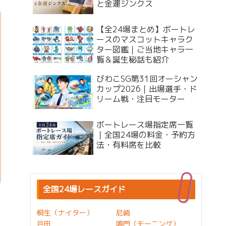
と金運ジンクス
【全24場まとめ】ボートレ
ースのマスコットキャラク
ター図鑑｜ご当地キャラ一
覧＆誕生秘話も紹介
びわこSG第31回オーシャン
カップ2026｜出場選手・ド
リーム戦・注目モーター
ボートレース場指定席一覧
｜全国24場の料金・予約方
法・有料席を比較
全国24場レースガイド
桐生（ナイター）
尼崎
戸田
鳴門（モーニング）