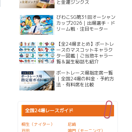
と金運ジンクス
びわこSG第31回オーシャン
カップ2026｜出場選手・ド
リーム戦・注目モーター
【全24場まとめ】ボートレ
ースのマスコットキャラク
ター図鑑｜ご当地キャラ一
覧＆誕生秘話も紹介
ボートレース場指定席一覧
｜全国24場の料金・予約方
法・有料席を比較
全国24場レースガイド
桐生（ナイター）
尼崎
戸田
鳴門（モーニング）