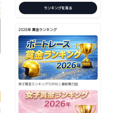
ランキングを見る
2026年 賞金ランキング
男子賞金ランキングTOP60｜最新勢力図