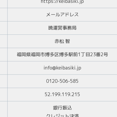
https://keibasiki.jp
メールアドレス
暁運営事務局
赤松 智
福岡県福岡市博多区博多駅前1丁目23番2号
info@keibasiki.jp
0120-506-585
52.199.119.215
銀行振込
クレジット決済