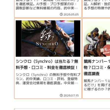
を徹底検証。AI予想・プロ予想家の印・
証。AI解析・独
調教診断など無料情報の内容、的中実
る予想の特徴や
績、口コミ、登録方法、運営会社までま
方法、運営会社
2026.05.05
とめて解説します。
料情報の内容も
す。
シンクロ（Synchro）は当たる？無
競馬ナンバー
料予想・口コミ・料金を徹底検証！
物？口コミ・
徹底調査
シンクロ（Synchro）の無料予想や有料プ
ラン、的中実績、口コミ・評判、登録特
競馬ナンバー１
典、運営会社情報を徹底調査。中央競
るだけ」を掲げ
馬・地方競馬に対応する競馬予想サイト
に稼げるのか？
の実力を検証します。
制度・登録特典
2026.07.15
的に検証します