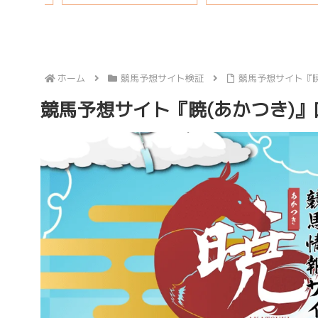
ホーム
競馬予想サイト検証
競馬予想サイト『暁
競馬予想サイト『暁(あかつき)