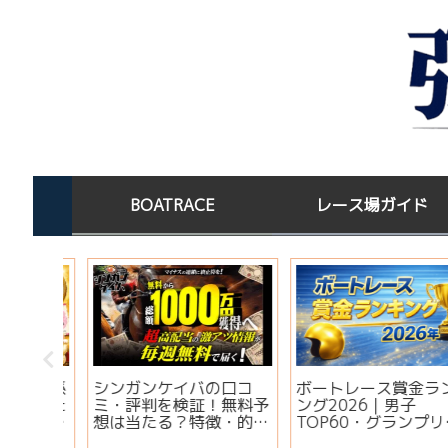
BOATRACE
レース場ガイド
は関係
シンガンケイバの口コ
ボートレース賞金ラン
で当た
ミ・評判を検証！無料予
ング2026｜男子
金運ジ
想は当たる？特徴・的中
TOP60・グランプリ出
実績・料金を徹底調査
場ボーダー