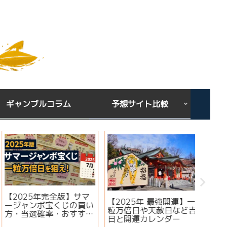
ギャンブルコラム
予想サイト比較
【2025年完全版】サマ
徳山P
【2025年 最強開運】一
ージャンボ宝くじの買い
スチャ
粒万倍日や天赦日など吉
方・当選確率・おすすめ
出場選
日と開運カレンダー
開運日まとめ
注目モ