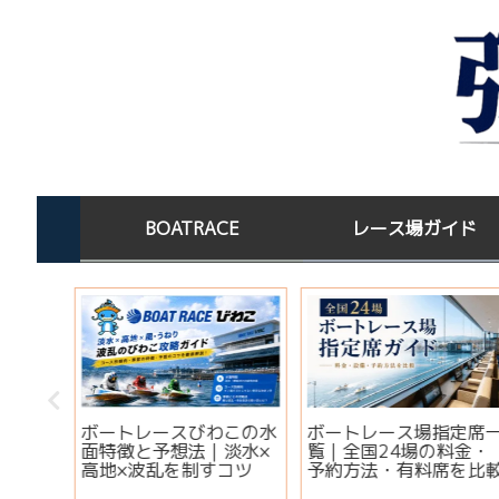
BOATRACE
レース場ガイド
この水
ボートレース場指定席一
宝くじを買った後はど
淡水×
覧｜全国24場の料金・
する？高額当選者の保
コツ
予約方法・有料席を比較
場所と金運ジンクス