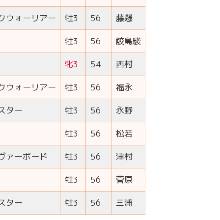
クウォーリアー
牡3
56
藤懸
牡3
56
鮫島駿
牝3
54
西村
クウォーリアー
牡3
56
福永
スター
牡3
56
永野
牡3
56
松若
ヴァーボード
牡3
56
津村
牡3
56
菅原
スター
牡3
56
三浦