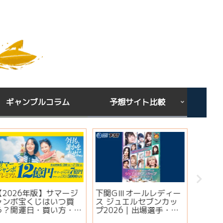
ギャンブルコラム
予想サイト比較
下関GⅢオールレディー
宝くじを買う時間は関係
シンガ
ス ジュエルセブンカッ
ある？朝・昼・夜で当た
ミ・評
プ2026｜出場選手・注
りやすい時間帯と金運ジ
想は当
目モーター・イベント情
ンクスを解説
実績・