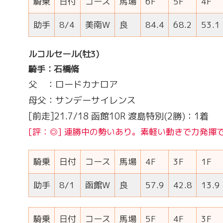
騎乗
日付
コース
馬場
6F
5F
4F
助手
8/4
美南W
良
84.4
68.2
53.1
ルコルセール(牡3)
騎手：石橋脩
父 ：ロードカナロア
母父：サンデーサイレンス
[前走]21.7/18 函館10R 渡島特別(2勝)：1着
[評：◎] 連勝中の勢いあり。素軽い動きで力発揮
騎乗
日付
コース
馬場
4F
3F
1F
助手
8/1
函館W
良
57.9
42.8
13.9
騎乗
日付
コース
馬場
5F
4F
3F