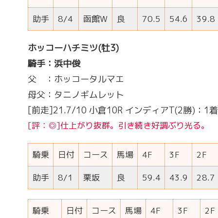
助手
8/4
函館W
良
70.5
54.6
39.8
ホッコーハチミツ(牡3)
騎手：浜中俊
父 ：ホッコータルマエ
母父：タニノギムレット
[前走]21.7/10 小倉10R インディアT(2勝)：1着
[評：◎]仕上がり抜群。引き続き好調ぶり光る。
騎乗
日付
コース
馬場
4F
3F
2F
助手
8/1
栗坂
良
59.4
43.9
28.7
騎乗
日付
コース
馬場
4F
3F
2F