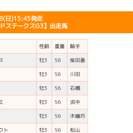
.8(日)15:45発走
ードステークスG3】出走馬
性齢
重量
騎手
ス
牡3
56
柴田善
牡3
56
川田
牡3
56
石橋
エ
牡3
56
浜中
牡3
56
木幡巧
クト
牡3
56
松山