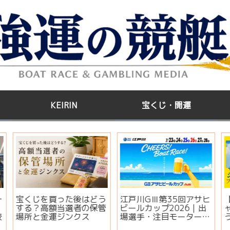
KEIRIN
宝くじ・開運
う
江戸川GⅢ第35回アサヒ
【2026年版】サマージ
管
ビールカップ2026｜出
ャンボ宝くじはいつ買
場選手・注目モーター・
う？開運日・買い方・連
イベント情報まとめ
番とバラの違いを徹底解