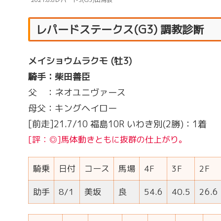
レパードステークス(G3) 調教診断
メイショウムラクモ
(牡3)
騎手：柴田善臣
父 ：ネオユニヴァース
母父：キングヘイロー
[前走]21.7/10 福島10R いわき別(2勝)：1着
[評：◎]馬体動きともに抜群の仕上がり。
騎乗
日付
コース
馬場
4F
3F
2F
助手
8/1
美坂
良
54.6
40.5
26.6