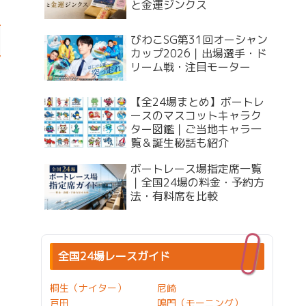
と金運ジンクス
びわこSG第31回オーシャン
カップ2026｜出場選手・ド
リーム戦・注目モーター
【全24場まとめ】ボートレ
ースのマスコットキャラク
ター図鑑｜ご当地キャラ一
覧＆誕生秘話も紹介
ボートレース場指定席一覧
｜全国24場の料金・予約方
法・有料席を比較
全国24場レースガイド
桐生（ナイター）
尼崎
戸田
鳴門（モーニング）