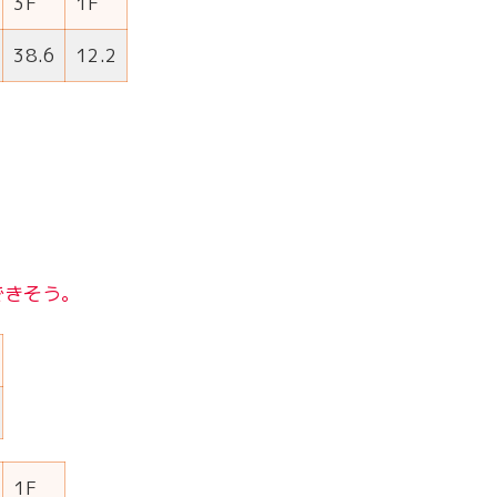
3F
1F
38.6
12.2
できそう。
1F