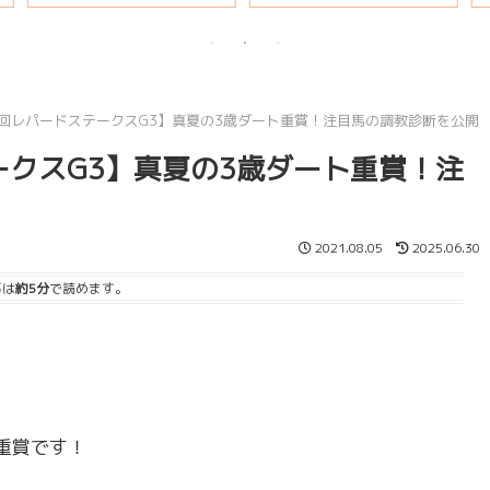
説
【第13回レパードステークスG3】真夏の3歳ダート重賞！注目馬の調教診断を公開
ステークスG3】真夏の3歳ダート重賞！注
2021.08.05
2025.06.30
事は
約5分
で読めます。
重賞です！