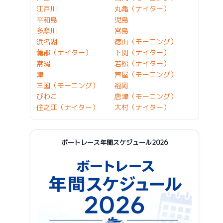
江戸川
丸亀（ナイター）
平和島
児島
多摩川
宮島
浜名湖
徳山（モーニング）
蒲郡（ナイター）
下関（ナイター）
常滑
若松（ナイター）
津
芦屋（モーニング）
三国（モーニング）
福岡
びわこ
唐津（モーニング）
住之江（ナイター）
大村（ナイター）
ボートレース年間スケジュール2026