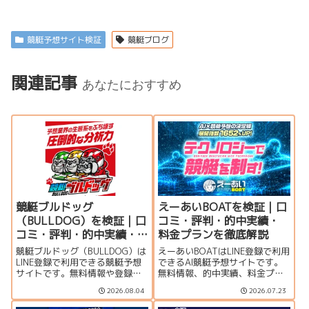
競艇予想サイト検証
競艇ブログ
関連記事
あなたにおすすめ
競艇ブルドッグ
えーあいBOATを検証｜口
（BULLDOG）を検証｜口
コミ・評判・的中実績・
コミ・評判・的中実績・
料金プランを徹底解説
料金プランを徹底解説
競艇ブルドッグ（BULLDOG）は
えーあいBOATはLINE登録で利用
LINE登録で利用できる競艇予想
できるAI競艇予想サイトです。
サイトです。無料情報や登録特
無料情報、的中実績、料金プラ
典、的中実績、口コミ・評判、
ン、口コミ、登録特典、運営者
2026.08.04
2026.07.23
料金プラン、運営者情報をもと
情報をもとに、利用する価値が
に、利用する価値があるのか検
あるのか分かりやすく検証しま