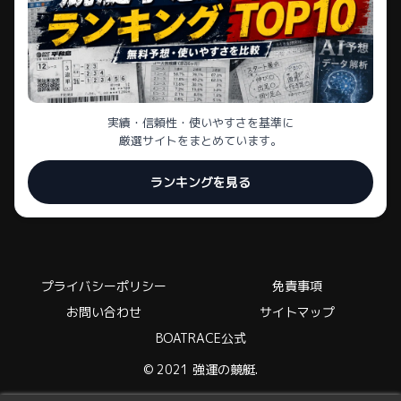
実績・信頼性・使いやすさを基準に
厳選サイトをまとめています。
ランキングを見る
プライバシーポリシー
免責事項
お問い合わせ
サイトマップ
BOATRACE公式
© 2021 強運の競艇.