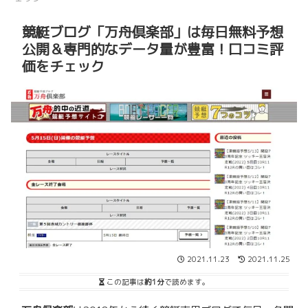
競艇ブログ「万舟倶楽部」は毎日無料予想
公開＆専門的なデータ量が豊富！口コミ評
価をチェック
2021.11.23
2021.11.25
この記事は
約1分
で読めます。