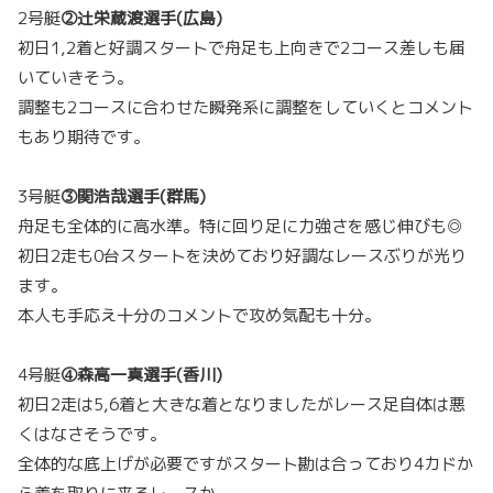
2号艇
②辻栄蔵渡選手(広島)
初日1,2着と好調スタートで舟足も上向きで2コース差しも届
いていきそう。
調整も2コースに合わせた瞬発系に調整をしていくとコメント
もあり期待です。
3号艇
③関浩哉選手(群馬)
舟足も全体的に高水準。特に回り足に力強さを感じ伸びも◎
初日2走も0台スタートを決めており好調なレースぶりが光り
ます。
本人も手応え十分のコメントで攻め気配も十分。
4号艇
④森高一真選手(香川)
初日2走は5,6着と大きな着となりましたがレース足自体は悪
くはなさそうです。
全体的な底上げが必要ですがスタート勘は合っており4カドか