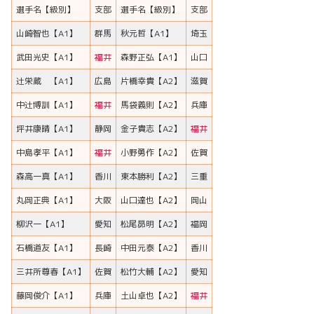
選手名【級別】
支部
選手名【級別】
支部
山崎智也【A1】
群馬
秋元哲【A1】
埼玉
武田光史【A1】
福井
森野正弘【A1】
山口
辻栄蔵 【A1】
広島
片橋幸貴【A2】
滋賀
中辻博訓【A1】
福井
馬袋義則【A2】
兵庫
坪井康晴【A1】
静岡
金子貴志【A2】
福井
中島孝平【A1】
福井
小野勇作【A2】
佐賀
森高一真【A1】
香川
東本勝利【A2】
三重
丸岡正典【A1】
大阪
山口達也【A2】
岡山
柳沢一【A1】
愛知
松尾昴明【A2】
福岡
石橋道友【A1】
長崎
中田元泰【A2】
香川
三井所尊春【A1】
佐賀
松竹大輔【A2】
愛知
藤岡俊介【A1】
兵庫
土山卓也【A2】
福井