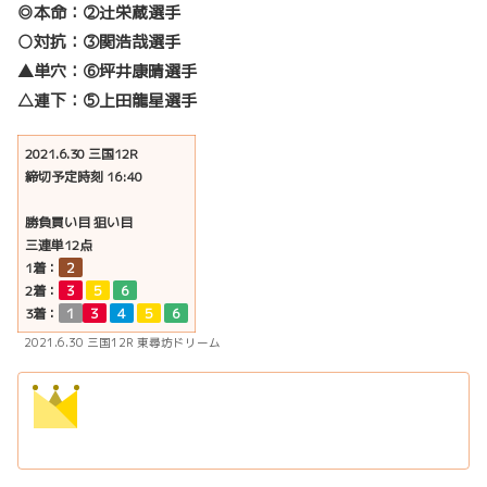
◎本命：②辻栄蔵選手
○対抗：③関浩哉選手
▲単穴：⑥坪井康晴選手
△連下：⑤上田龍星選手
2021.6.30 三国12R
締切予定時刻 16:40
勝負買い目 狙い目
三連単12点
1着：
２
2着：
３
５
６
3着：
１
３
４
５
６
2021.6.30 三国12R 東尋坊ドリーム