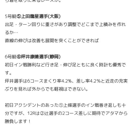
ら着を取りに来るレースか。
5号艇
⑤上田龍星選手(大阪)
出足・ターン回りに重さがあり調整でどこまで上積みを作れ
るか…
直線の伸びは改善も展開を突くことができれば
6号艇
⑥坪井康晴選手(静岡)
初日イン戦勝利など行き足・伸び足ともに良く時計も優秀で
す。
坪井選手は6コースまくり率4.2%、差し率4.2％と近走の充実
ぶりを見れば外からでも軽視はできない。
初日アクシデントのあった①上條選手のイン戦巻き返しも十
分ですが、12Rは②辻選手の2コース差しに期待でアタマから
勝負します！