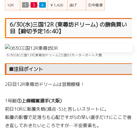
12R
１
–
３
–
４
￥1,420
逃げ
①中島孝
6/30(水)三国12R (東尋坊ドリーム) の勝負買い
目【締切予定16:40】
6/30(水)三国12R[東尋坊ドリーム]三国G2モーターボート大賞
■注目ポイント
2日目12R東尋坊ドリームは混戦模様！
1号艇
①上條暢嵩選手(大阪)
初日10Rに転覆失格(減点-5)と苦しいスタートに。
転覆の影響で足落ちも心配ですがSの早い選手だけにここで巻
き返しておきたいところですが…不安要素も。