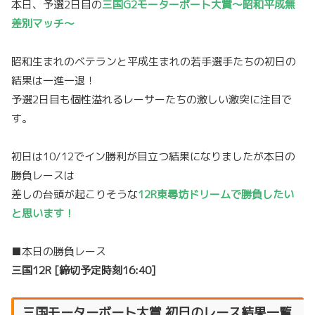
本日、予選2日目の
三国G2モーターボート大賞～昭和平成無
差別マッチ～
昭和生まれのベテランと平成生まれの若手選手たちの初日の
結果は一進一退！
予選2日目も個性溢れるレーサーたちの激しい激突に注目で
す。
初日は10/12でイン勝利が目立つ結果になりましたが本日の
勝負レースは
差しの台頭が起こりそうな
12R東尋坊ドリームで勝負したい
と思います！
■本日の勝負レース
三国12R [締切予定時刻16:40]
三国モーターボート大賞 初日のレース結果一覧