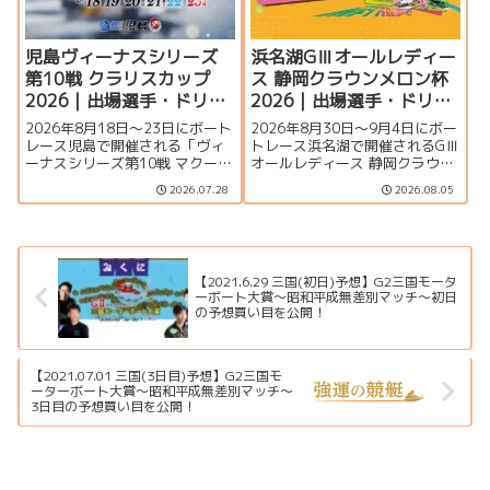
児島ヴィーナスシリーズ
浜名湖GⅢオールレディー
第10戦 クラリスカップ
ス 静岡クラウンメロン杯
2026｜出場選手・ドリー
2026｜出場選手・ドリー
ム戦・注目モーター・イ
ム戦・注目モーター・イ
2026年8月18日～23日にボート
2026年8月30日～9月4日にボー
ベント情報まとめ
ベント情報まとめ
レース児島で開催される「ヴィ
トレース浜名湖で開催されるGⅢ
ーナスシリーズ第10戦 マクール
オールレディース 静岡クラウン
杯争奪第16回クラリスカップ」
メロン杯の特集ページです。出
2026.07.28
2026.08.05
の特集ページです。出場選手一
場選手一覧、シリーズ展望、ド
覧、シリーズ展望、ドリーム
リーム戦、注目モーター、水面
戦、注目モーター、イベント情
特徴、舟券攻略、アクセス情報
報まで詳しく紹介します。
を詳しく紹介します。
【2021.6.29 三国(初日)予想】G2三国モータ
ーボート大賞～昭和平成無差別マッチ～初日
の予想買い目を公開！
【2021.07.01 三国(3日目)予想】G2三国モ
ーターボート大賞～昭和平成無差別マッチ～
3日目の予想買い目を公開！