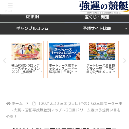
BOATRACE
レース場ガイド
メニュー
KEIRIN
宝くじ・開運
ギャンブルコラム
予想サイト比較
徳山PGI第40回レデ
ボートレース場キャ
ボートレース場名物
【
ィースチャンピオン
ッシュレスカード一
グルメ一覧｜全国24
天
ー
2026｜出場選手・ド
覧2026｜全国24場
場のご当地メニュー
運
ッ
リーム戦・注目モー
の対応状況・ポイン
完全ガイド
鑑
ター・イベント情報
ト還元・入会方法ま
覧
まとめ
とめ
ホーム
【2021.6.30 三国(2日目)予想】G2三国モーターボ
ート大賞～昭和平成無差別マッチ～2日目ドリーム戦の予想買い目を
公開！