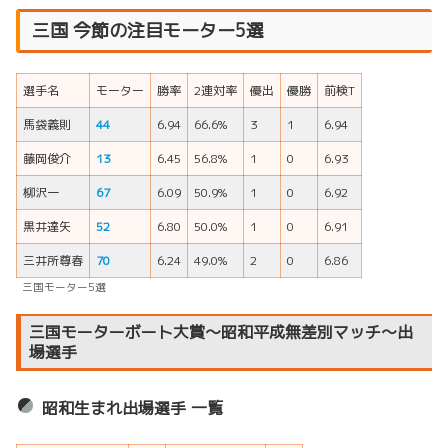
三国 今節の注目モーター5選
選手名
モーター
勝率
2連対率
優出
優勝
前検T
馬袋義則
44
6.94
66.6%
3
1
6.94
藤岡俊介
13
6.45
56.8%
1
0
6.93
柳沢一
67
6.09
50.9%
1
0
6.92
黒井達矢
52
6.80
50.0%
1
0
6.91
三井所尊春
70
6.24
49.0%
2
0
6.86
三国モーター5選
三国モーターボート大賞～昭和平成無差別マッチ～出
場選手
昭和生まれ出場選手 一覧