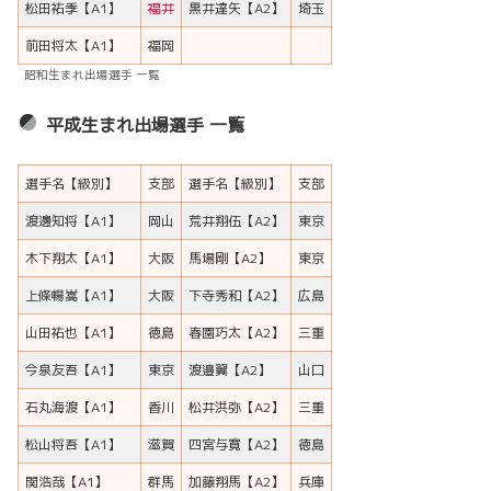
松田祐季【A1】
福井
黒井達矢【A2】
埼玉
前田将太【A1】
福岡
昭和生まれ出場選手 一覧
平成生まれ出場選手 一覧
選手名【級別】
支部
選手名【級別】
支部
渡邊知将【A1】
岡山
荒井翔伍【A2】
東京
木下翔太【A1】
大阪
馬場剛【A2】
東京
上條暢嵩【A1】
大阪
下寺秀和【A2】
広島
山田祐也【A1】
徳島
春園巧太【A2】
三重
今泉友吾【A1】
東京
渡邉翼【A2】
山口
石丸海渡【A1】
香川
松井洪弥【A2】
三重
松山将吾【A1】
滋賀
四宮与寛【A2】
徳島
関浩哉【A1】
群馬
加藤翔馬【A2】
兵庫