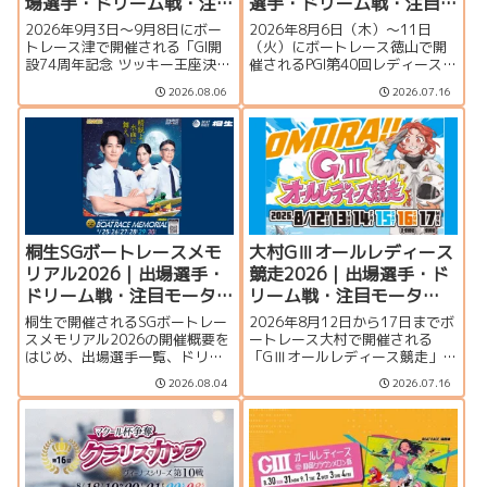
場選手・ドリーム戦・注
選手・ドリーム戦・注目
目モーター・イベント情
モーター・イベント情報
2026年9月3日〜9月8日にボー
2026年8月6日（木）～11日
報まとめ
まとめ
トレース津で開催される「GI開
（火）にボートレース徳山で開
設74周年記念 ツッキー王座決定
催されるPGI第40回レディースチ
戦」の特集ページです。出場選
ャンピオン（女子王座決定戦）
2026.08.06
2026.07.16
手一覧、シリーズ展望、ドリー
の特集ページです。出場選手一
ム戦、注目モーター、水面特
覧、シリーズ展望、ドリーム
徴、イベント情報まで詳しく紹
戦、注目モーター、水面特徴、
介します。
イベント情報まで詳しく紹介し
ます。
桐生SGボートレースメモ
大村GⅢオールレディース
リアル2026｜出場選手・
競走2026｜出場選手・ド
ドリーム戦・注目モータ
リーム戦・注目モータ
ー・イベント情報まとめ
ー・イベント情報まとめ
桐生で開催されるSGボートレー
2026年8月12日から17日までボ
スメモリアル2026の開催概要を
ートレース大村で開催される
はじめ、出場選手一覧、ドリー
「GⅢオールレディース競走」の
ム戦、注目モーター、水面特
特集ページです。シリーズ展
2026.08.04
2026.07.16
徴、イベント情報を詳しく紹
望、出場選手一覧、発祥地ドリ
介。峰竜太、毒島誠、定松勇樹
ーム、注目モーター、大村水面
らトップレーサーが集結する真
の攻略ポイント、イベント情報
夏のSGの見どころを徹底解説し
まで詳しく紹介します。
ます。