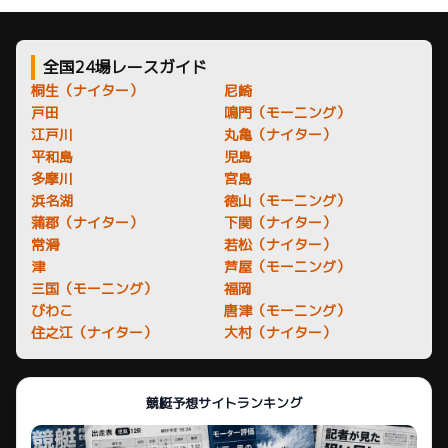
全国24場レースガイド
桐生（ナイター）
尼崎
戸田
鳴門（モーニング）
江戸川
丸亀（ナイター）
平和島
児島
多摩川
宮島
浜名湖
徳山（モーニング）
蒲郡（ナイター）
下関（ナイター）
常滑
若松（ナイター）
津
芦屋（モーニング）
三国（モーニング）
福岡
びわこ
唐津（モーニング）
住之江（ナイター）
大村（ナイター）
競艇予想サイトランキング