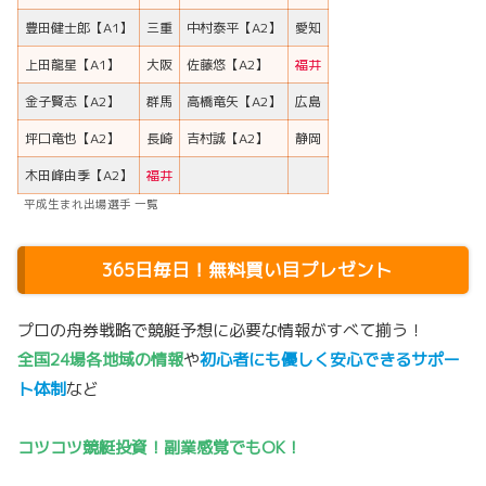
豊田健士郎【A1】
三重
中村泰平【A2】
愛知
上田龍星【A1】
大阪
佐藤悠【A2】
福井
金子賢志【A2】
群馬
高橋竜矢【A2】
広島
坪口竜也【A2】
長崎
吉村誠【A2】
静岡
木田峰由季【A2】
福井
平成生まれ出場選手 一覧
365日毎日！無料買い目プレゼント
プロの舟券戦略で競艇予想に必要な情報がすべて揃う！
全国24場各地域の情報
や
初心者にも優しく安心できるサポー
ト体制
など
コツコツ競艇投資！副業感覚でもOK！