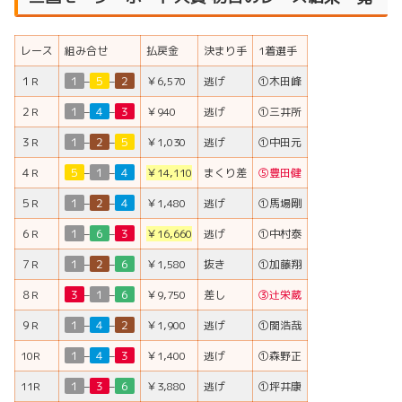
レース
組み合せ
払戻金
決まり手
1着選手
１R
１
–
５
–
２
￥6,570
逃げ
①木田峰
２R
１
–
４
–
３
￥940
逃げ
①三井所
３R
１
–
２
–
５
￥1,030
逃げ
①中田元
４R
５
–
１
–
４
￥14,110
まくり差
⑤豊田健
５R
１
–
２
–
４
￥1,480
逃げ
①馬場剛
６R
１
–
６
–
３
￥16,660
逃げ
①中村泰
７R
１
–
２
–
６
￥1,580
抜き
①加藤翔
８R
３
–
１
–
６
￥9,750
差し
③辻栄蔵
９R
１
–
４
–
２
￥1,900
逃げ
①関浩哉
10R
１
–
４
–
３
￥1,400
逃げ
①森野正
11R
１
–
３
–
６
￥3,880
逃げ
①坪井康