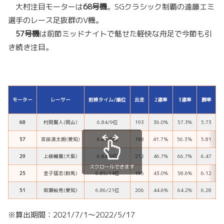
大村注目モーターは
68号機
。SGクラシック制覇の遠藤エミ
選手のレース足抜群のV機。
57号機
は前節ミッドナイトで魅せた軽快な舟足で今節も引
き続き注目。
モーター
レーサー
前検タイム/順位
出走
2連率
3連率
勝率
68
村岡賢人(岡山)
6.84/9位
193
36.0%
57.3%
5.73
57
吉田凌太朗(愛知)
6.83/6位
198
41.7％
56.3％
5.81
29
上條暢嵩(大阪)
6.84/9位
212
46.7%
66.7%
6.47
スクロールできます
25
金子猛志(群馬)
6.85/14位
196
43.0%
58.6%
6.12
51
岩瀬裕亮(愛知)
6.86/21位
206
44.6%
64.2%
6.28
※算出期間：2021/7/1～2022/5/17