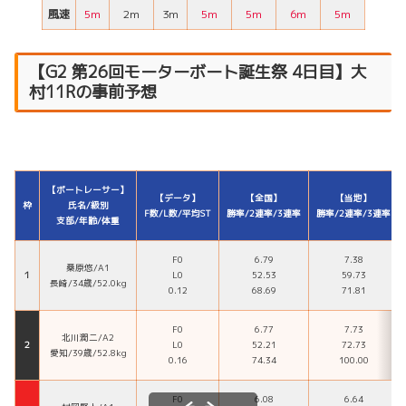
風速
5m
2m
3m
5m
5m
6m
5m
【
G2 第26回モーターボート誕生祭
4日目】大
村11Rの事前予想
【ボートレーサー】
【データ】
【全国】
【当地】
枠
氏名/級別
F数/L数/平均ST
勝率/2連率/3連率
勝率/2連率/3連率
支部/年齢/体重
F0
6.79
7.38
桑原悠/A1
１
L0
52.53
59.73
長崎/34歳/52.0kg
0.12
68.69
71.81
F0
6.77
7.73
北川潤二/A2
２
L0
52.21
72.73
愛知/39歳/52.8kg
0.16
74.34
100.00
F0
6.08
6.64