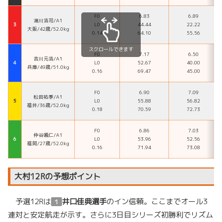
F0
6.83
6.89
湯川浩司/A1
３
L0
44.44
22.22
大阪/42歳/52.0kg
0.14
64.10
55.56
スクロールできます
F0
7.17
6.50
吉川元浩/A1
４
L0
52.67
40.00
兵庫/49歳/51.0kg
0.16
69.47
45.00
F0
6.90
7.09
松田祐季/A1
５
L0
55.88
56.82
福井/36歳/52.0kg
0.18
70.59
72.73
F0
6.86
7.03
仲谷颯仁/A1
６
L0
53.96
52.56
福岡/27歳/52.0kg
0.16
71.94
73.08
大村12Rの予想ポイント
予選12Rは
井口佳典選手
のイン信頼。ここまでオール3
１
連対と安定航走が示す。さらに3日目シリーズ初勝利でリズム