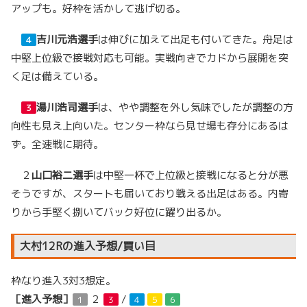
アップも。好枠を活かして逃げ切る。
吉川元浩選手
は伸びに加えて出足も付いてきた。舟足は
４
中堅上位級で接戦対応も可能。実戦向きでカドから展開を突
く足は備えている。
湯川浩司選手
は、やや調整を外し気味でしたが調整の方
３
向性も見え上向いた。センター枠なら見せ場も存分にあるは
ず。全速戦に期待。
２
山口裕二選手
は中堅一杯で上位級と接戦になると分が悪
そうですが、スタートも届いており戦える出足はある。内寄
りから手堅く捌いてバック好位に躍り出るか。
大村12Rの進入予想/買い目
枠なり進入3対3想定。
［進入予想］
２
/
１
３
４
５
６