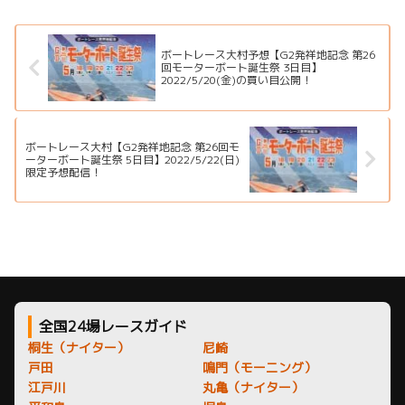
特徴、舟券攻略、アクセス情報
徴、イベント情報まで詳しく紹
を詳しく紹介します。
介します。
ボートレース大村予想【G2発祥地記念 第26
回モーターボート誕生祭 3日目】
2022/5/20(金)の買い目公開！
ボートレース大村【G2発祥地記念 第26回モ
ーターボート誕生祭 5日目】2022/5/22(日)
限定予想配信！￼
全国24場レースガイド
桐生（ナイター）
尼崎
戸田
鳴門（モーニング）
江戸川
丸亀（ナイター）