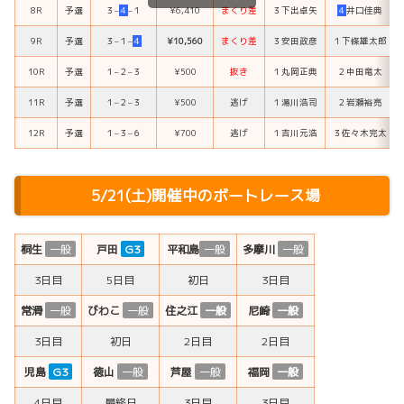
8R
予選
３
–
４
–
１
¥6,410
まくり差
３
下出卓矢
４
井口佳典
9R
予選
３
–
１
–
４
¥10,560
まくり差
３
安田政彦
１
下條雄太郎
10R
予選
１
–
２
–
３
¥500
抜き
１
丸岡正典
２
中田竜太
11R
予選
１
–
２
–
３
¥500
逃げ
１
湯川浩司
２
岩瀬裕亮
12R
予選
１
–
３
–
６
¥700
逃げ
１
吉川元浩
３
佐々木完太
5/21(土)開催中のボートレース場
桐生
一般
戸田
G3
平和島
一般
多摩川
一般
3日目
5日目
初日
3日目
常滑
一般
びわこ
一般
住之江
一般
尼崎
一般
3日目
初日
2日目
2日目
児島
G3
徳山
一般
芦屋
一般
福岡
一般
4日目
最終日
3日目
3日目