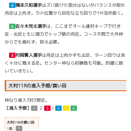
橋本久和選手
はズバ抜けた部分はないがバランスが取れ
４
舟足は上向き。カド位置から自在な立ち回りで1Ｍ攻め抜く。
佐々木完太選手
は、ここまでオール連対キープで行き
６
足・出足ともに強力でトップ級の舟足。コース不問で大外枠
からでも侮れず、抑え必要。
村岡賢人選手
は舟足は上向かずも出足、ターン回りは良
３
く十分に戦える足。センター枠なら好勝負も可能。的確に捌
いていきたい。
大村11Rの進入予想/買い目
枠なり進入3対3想定。
［進入予想］
２
/
１
３
４
５
６
大村11Rの買い目
1着：
１