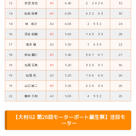
12
赤羽 克也
A1
6.40
２ ２４２４
32
14
松田 祐季
A1
6.00
４２２ ４３
30
14
林 祐介
A2
6.00
２ ５３２
24
16
河合 佑樹
A1
5.60
１４５ ３３
28
17
森永 隆
A2
5.50
１ ４３５
22
18
仲谷 颯仁
A1
5.40
５６１ ４１
27
19
丸岡 正典
A1
5.20
３２３ ３１
36
19
松尾 充
A2
5.20
１４４ ４４
26
19
山口 裕二
A1
5.20
４２４ ３４
26
22
橋本 久和
A2
5.00
４ ５３２
20
【
大村G2 第26回モーターボート誕生
祭】注目モ
ーター