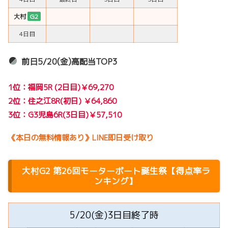
大村
G2
4日目
前日5/20(金)高配当TOP3
1位：福岡5R (2日目)￥69,270
2位：住之江8R(初日) ￥64,860
3位：G3児島
6
R(3日目)￥57,510
《本日の無料情報あり》LINE即日受け取り
大村G2 第26回モーターボート誕生祭
【得点率ラ
ンキング】
5/20(金)3日目終了時