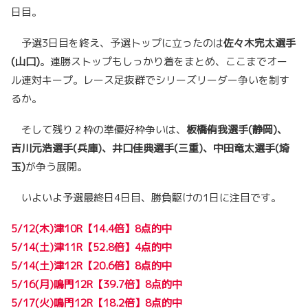
日目。
予選3日目を終え、予選トップに立ったのは
佐々木完太選手
(山口)
。連勝ストップもしっかり着をまとめ、ここまでオー
ル連対キープ。レース足抜群でシリーズリーダー争いを制す
るか。
そして残り２枠の準優好枠争いは、
板橋侑我選手(静岡)、
吉川元浩選手(兵庫)、井口佳典選手(三重)、中田竜太選手(埼
玉)
が争う展開。
いよいよ予選最終日4日目、勝負駆けの1日に注目です。
5/12(木)津10R【14.4倍】8点的中
5/14(土)津11R【52.8倍】4点的中
5/14(土)津12R【20.6倍】8点的中
5/16(月)鳴門12R【39.7倍】8点的中
5/17(火)鳴門12R【18.2倍】8点的中