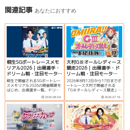
関連記事
あなたにおすすめ
桐生SGボートレースメモ
大村GⅢオールレディース
リアル2026｜出場選手・
競走2026｜出場選手・ド
ドリーム戦・注目モータ
リーム戦・注目モータ
ー・イベント情報まとめ
ー・イベント情報まとめ
桐生で開催されるSGボートレー
2026年8月12日から17日までボ
スメモリアル2026の開催概要を
ートレース大村で開催される
はじめ、出場選手一覧、ドリー
「GⅢオールレディース競走」の
ム戦、注目モーター、水面特
特集ページです。シリーズ展
2026.08.04
2026.07.16
徴、イベント情報を詳しく紹
望、出場選手一覧、発祥地ドリ
介。峰竜太、毒島誠、定松勇樹
ーム、注目モーター、大村水面
らトップレーサーが集結する真
の攻略ポイント、イベント情報
夏のSGの見どころを徹底解説し
まで詳しく紹介します。
ます。