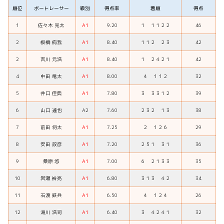
順位
ボートレーサー
級別
得点率
着順
得点
1
佐々木 完太
A1
9.20
１ １１２２
46
2
板橋 侑我
A1
8.40
１１２ ２３
42
2
吉川 元浩
A1
8.40
１ ２４２１
42
4
中田 竜太
A1
8.00
４ １１２
32
5
井口 佳典
A1
7.80
３ ３３１２
39
6
山口 達也
A2
7.60
２３２ １３
38
7
前田 将太
A1
7.25
２ １２６
29
8
安田 政彦
A1
7.20
２５１ ３１
36
9
桑原 悠
A1
7.00
６ ２１３３
35
10
岩瀬 裕亮
A1
6.80
３１３ ４２
34
11
石渡 鉄兵
A1
6.50
４ １２４
26
12
湯川 浩司
A1
6.40
３ ４２４１
32