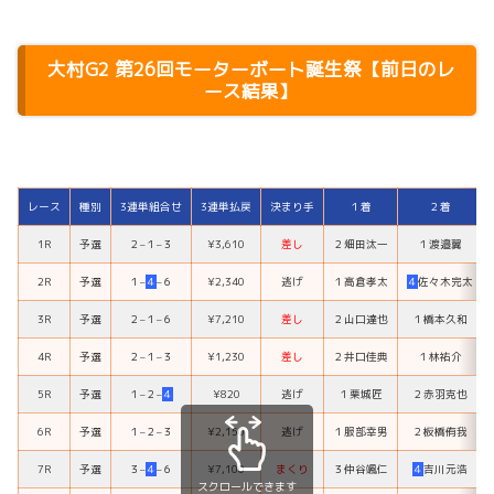
大村G2 第26回モーターボート誕生祭
【前日のレ
ース結果】
レース
種別
3連単組合せ
3連単払戻
決まり手
１着
２着
1R
予選
２
–
１
–
３
¥3,610
差し
２
畑田汰一
１
渡邉翼
2R
予選
１
–
４
–
６
¥2,340
逃げ
１
高倉孝太
４
佐々木完太
3R
予選
２
–
１
–
６
¥7,210
差し
２
山口達也
１
橋本久和
4R
予選
２
–
１
–
３
¥1,230
差し
２
井口佳典
１
林祐介
5R
予選
１
–
２
–
４
¥820
逃げ
１
栗城匠
２
赤羽克也
6R
予選
１
–
２
–
３
¥2,150
逃げ
１
服部幸男
２
板橋侑我
7R
予選
３
–
４
–
６
¥7,100
まくり
３
仲谷颯仁
４
吉川元浩
スクロールできます