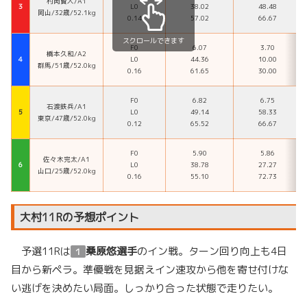
村岡賢人/A1
３
L0
38.02
48.48
岡山/32歳/52.1kg
0.14
57.02
66.67
スクロールできます
F0
6.07
3.70
橋本久和/A2
４
L0
44.36
10.00
群馬/51歳/52.0kg
0.16
61.65
30.00
F0
6.82
6.75
石渡鉄兵/A1
５
L0
49.14
58.33
東京/47歳/52.0kg
0.12
65.52
66.67
F0
5.90
5.86
佐々木完太/A1
６
L0
38.78
27.27
山口/25歳/52.0kg
0.16
55.10
72.73
大村11Rの予想ポイント
予選11Rは
桑原悠選手
のイン戦。ターン回り向上も4日
１
目から新ペラ。準優戦を見据えイン速攻から他を寄せ付けな
い逃げを決めたい局面。しっかり合った状態で走りたい。