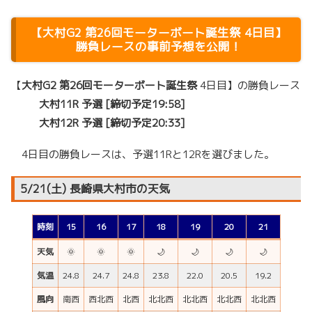
【
大村G2 第26回モーターボート誕生祭
4日目】
勝負レースの事前予想を公開！
【
大村G2 第26回モーターボート誕生祭
4日目】の勝負レース
大村11R 予選 [締切予定19:58]
大村12R 予選 [締切予定20:33]
4日目の勝負レースは、予選11Rと12Rを選びました。
5/21(土) 長崎県大村市の天気
時刻
15
16
17
18
19
20
21
天気
🌞
🌞
🌞
🌙
🌙
🌙
🌙
気温
24.8
24.7
24.8
23.8
22.0
20.5
19.2
風向
南西
西北西
北西
北北西
北北西
北北西
北北西