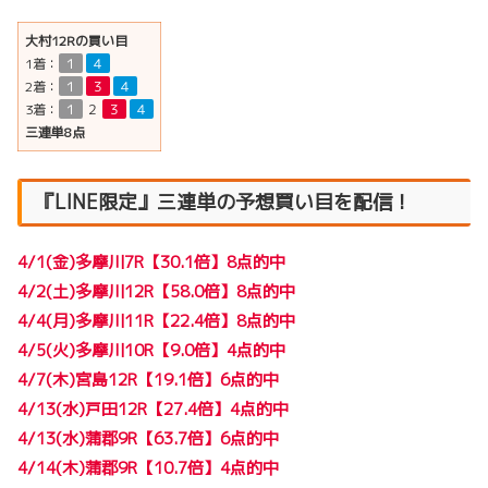
大村12Rの買い目
1着：
１
４
2着：
１
３
４
3着：
１
２
３
４
三連単8点
『LINE限定』三連単の予想買い目を配信！
4/1(金)多摩川7R【30.1倍】8点的中
4/2(土)多摩川12R【58.0倍】8点的中
4/4(月)多摩川11R【22.4倍】8点的中
4/5(火)多摩川10R【9.0倍】4点的中
4/7(木)宮島12R【19.1倍】6点的中
4/13(水)戸田12R【27.4倍】4点的中
4/13(水)蒲郡9R【63.7倍】6点的中
4/14(木)蒲郡9R【10.7倍】4点的中