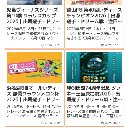
児島ヴィーナスシリーズ
徳山PGI第40回レディース
第10戦 クラリスカップ
チャンピオン2026｜出場
2026｜出場選手・ドリー
選手・ドリーム戦・注目
ム戦・注目モーター・イ
モーター・イベント情報
2026年8月18日～23日にボート
2026年8月6日（木）～11日
ベント情報まとめ
まとめ
レース児島で開催される「ヴィ
（火）にボートレース徳山で開
ーナスシリーズ第10戦 マクール
催されるPGI第40回レディースチ
杯争奪第16回クラリスカップ」
ャンピオン（女子王座決定戦）
2026.07.28
2026.07.16
の特集ページです。出場選手一
の特集ページです。出場選手一
覧、シリーズ展望、ドリーム
覧、シリーズ展望、ドリーム
戦、注目モーター、イベント情
戦、注目モーター、水面特徴、
報まで詳しく紹介します。
イベント情報まで詳しく紹介し
ます。
浜名湖GⅢオールレディー
津GI開設74周年記念 ツッ
ス 静岡クラウンメロン杯
キー王座決定戦2026｜出
2026｜出場選手・ドリー
場選手・ドリーム戦・注
ム戦・注目モーター・イ
目モーター・イベント情
2026年8月30日～9月4日にボー
2026年9月3日〜9月8日にボー
ベント情報まとめ
報まとめ
トレース浜名湖で開催されるGⅢ
トレース津で開催される「GI開
オールレディース 静岡クラウン
設74周年記念 ツッキー王座決定
メロン杯の特集ページです。出
戦」の特集ページです。出場選
2026.08.05
2026.08.06
場選手一覧、シリーズ展望、ド
手一覧、シリーズ展望、ドリー
リーム戦、注目モーター、水面
ム戦、注目モーター、水面特