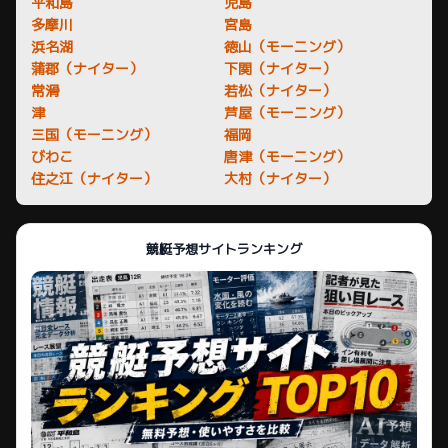
平和島
児島
多摩川
宮島
浜名湖
徳山（モーニング）
蒲郡（ナイター）
下関（ナイター）
常滑
若松（ナイター）
津
芦屋（モーニング）
三国（モーニング）
福岡
びわこ
唐津（モーニング）
住之江（ナイター）
大村（ナイター）
競艇予想サイトランキング