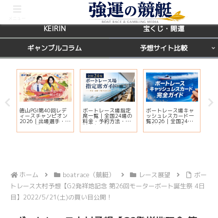
BOATRACE
レース場ガイド
メニュー
KEIRIN
宝くじ・開運
ギャンブルコラム
予想サイト比較
徳山PGI第40回レデ
ボートレース場指定
ボートレース場キャ
ボ
ィースチャンピオン
席一覧｜全国24場の
ッシュレスカード一
グ
天
2026｜出場選手・ド
料金・予約方法・有
覧2026｜全国24場
場
運
リーム戦・注目モー
料席を比較
の対応状況・ポイン
完
ター・イベント情報
ト還元・入会方法ま
まとめ
とめ
ホーム
boatrace（競艇）
レース展望
ボー
トレース大村予想【G2発祥地記念 第26回モーターボート誕生祭 4日
目】2022/5/21(土)の買い目公開！