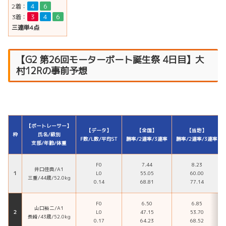
2着：
４
６
3着：
３
４
６
三連単4点
【
G2 第26回モーターボート誕生祭
4日目】大
村12Rの事前予想
【ボートレーサー】
【データ】
【全国】
【当地】
枠
氏名/級別
F数/L数/平均ST
勝率/2連率/3連率
勝率/2連率/3連率
支部/年齢/体重
F0
7.44
8.23
井口佳典/A1
１
L0
55.05
60.00
三重/44歳/52.0kg
0.14
68.81
77.14
F0
6.50
6.85
山口裕二/A1
２
L0
47.15
53.70
長崎/43歳/52.0kg
0.17
64.23
68.52