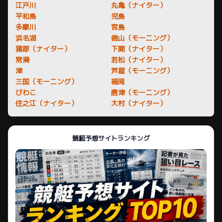
江戸川
丸亀（ナイター）
平和島
児島
多摩川
宮島
浜名湖
徳山（モーニング）
蒲郡（ナイター）
下関（ナイター）
常滑
若松（ナイター）
津
芦屋（モーニング）
三国（モーニング）
福岡
びわこ
唐津（モーニング）
住之江（ナイター）
大村（ナイター）
競艇予想サイトランキング