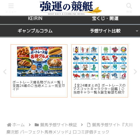
BOATRACE
レース場ガイド
メニュー
検索
KEIRIN
宝くじ・開運
ギャンブルコラム
予想サイト比較
カ
ボートレース場名物グルメ一覧｜
びわ
【全24場まとめ】ボートレースの
応
全国24場のご当地メニュー完全ガ
プ2
マスコットキャラクター図鑑｜ご
ま
イド
注
当地キャラ一覧＆誕生秘話も紹介
ホーム
競馬予想サイト検証
競馬予想サイト『大川
慶次郎 パーフェクト馬券メソッド』口コミ評価チェック