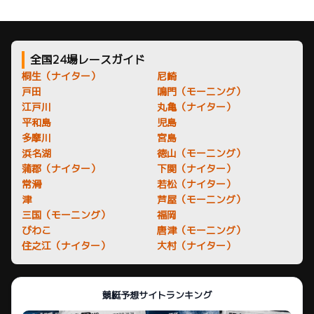
全国24場レースガイド
桐生（ナイター）
尼崎
戸田
鳴門（モーニング）
江戸川
丸亀（ナイター）
平和島
児島
多摩川
宮島
浜名湖
徳山（モーニング）
蒲郡（ナイター）
下関（ナイター）
常滑
若松（ナイター）
津
芦屋（モーニング）
三国（モーニング）
福岡
びわこ
唐津（モーニング）
住之江（ナイター）
大村（ナイター）
競艇予想サイトランキング