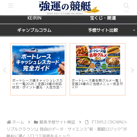
BOATRACE
レース場ガイド
メニュー
検索
KEIRIN
宝くじ・開運
ギャンブルコラム
予想サイト比較
国
ボートレース場キャッシュレスカ
ボートレース場名物グルメ一覧｜
えー
席を
ード一覧2026｜全国24場の対応
全国24場のご当地メニュー完全ガ
判
状況・ポイント還元・入会方法ま
イド
解
とめ
ホーム
競馬予想サイト検証
『TRIPLE CROWN(ト
リプルクラウン)』独自のデータ・サイエンス“新・競艇ロジック”が
勝利に導く！口コミ評価をチェック