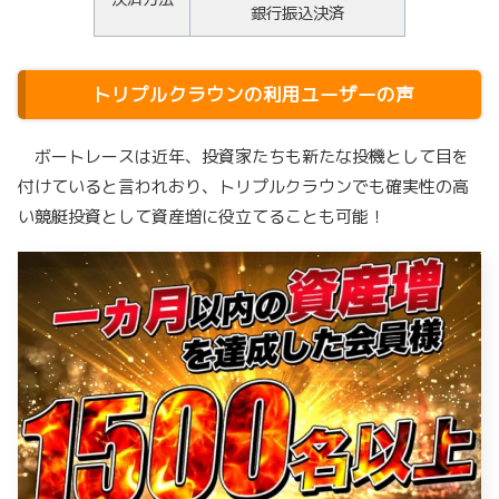
銀行振込決済
トリプルクラウンの利用ユーザーの声
ボートレースは近年、投資家たちも新たな投機として目を
付けていると言われおり、トリプルクラウンでも確実性の高
い競艇投資として資産増に役立てることも可能！