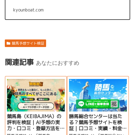
kyounboat.com
競馬予想サイト検証
関連記事
あなたにおすすめ
競馬島（KEIBAJIMA）の
勝馬総合センターは当た
評判を検証｜AI予想の実
る？競馬予想サイトを検
力・口コミ・登録方法を
証｜口コミ・実績・料金
解説
プランまとめ