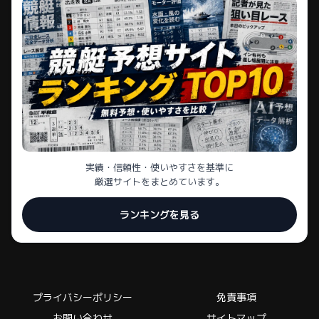
実績・信頼性・使いやすさを基準に
厳選サイトをまとめています。
ランキングを見る
プライバシーポリシー
免責事項
お問い合わせ
サイトマップ