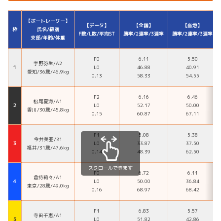
【ボートレーサー】
【データ】
【全国】
【当地】
枠
氏名/級別
F数/L数/平均ST
勝率/2連率/3連率
勝率/2連率/3連率
支部/年齢/体重
F0
6.11
5.50
宇野弥生/A2
１
L0
46.88
40.91
愛知/36歳/46.9kg
0.13
58.33
54.55
F2
6.16
6.46
松尾夏海/A1
２
L0
52.17
50.00
香川/30歳/45.8kg
0.15
60.87
67.11
F1
5.08
5.38
今井美亜/B1
３
L0
33.87
37.50
福井/31歳/47.6kg
0.14
48.39
62.50
スクロールできます
F0
6.72
6.11
倉持莉々/A1
４
L0
50.00
36.84
東京/28歳/49.0kg
0.16
68.97
68.42
F1
6.83
5.57
寺田千恵/A1
５
L0
51.82
42.86