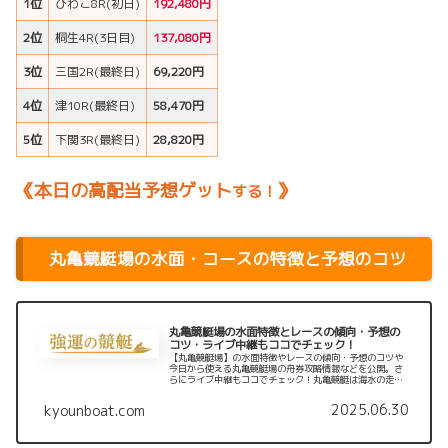
1位
びわこ8R(初日)
192,480円
2位
桐生4R(3日目)
137,080円
3位
三国2R(最終日)
69,220円
4位
津10R(最終日)
58,470円
5位
下関3R(最終日)
28,820円
《本日の高配当予想ゲット
》
する！
丸亀競艇場の水面・コースの特徴と予想のコツ
丸亀競艇場の水面特徴とレースの傾向・予想の
コツ・ライブ中継もココでチェック！
【丸亀競艇場】の水面特徴やレースの傾向・予想のコツや
今日から使える丸亀競艇場の舟券攻略情報などを公開。さ
らにライブ中継もココでチェック！丸亀競艇は海水の走り
やすい水面と評判も干満差によってレースの流れが決まる
レース場です。
2025.06.30
kyounboat.com