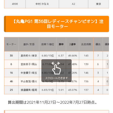
4998
中村 かなえ
A2
東京
【丸亀PG1 第36回レディースチャンピオン】注
目モーター
モーター
選手/支部
前検T/順位
勝率
2連率
出走回数
優出
優勝
30
倉持莉々/東京
6.80/15位
6.37
49.66%
145
7
2
6
金田幸子/岡山
6.77/6位
6.04
47.48%
139
6
1
16
中里優子/埼玉
6.80/15位
6.22
47.26%
146
3
1
スクロールできます
46
平山智加/香川
6.76/3位
5.75
44.87%
156
4
0
25
渡邉優美/福岡
6.83/31位
5.91
43.07%
137
4
0
算出期間は2021年11月27日～2022年7月27日時点。