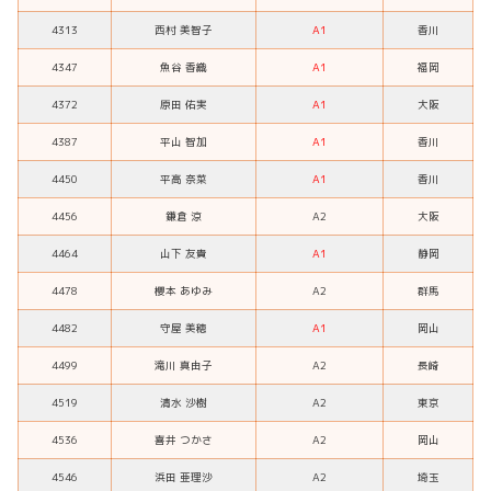
4313
西村 美智子
A1
香川
4347
魚谷 香織
A1
福岡
4372
原田 佑実
A1
大阪
4387
平山 智加
A1
香川
4450
平高 奈菜
A1
香川
4456
鎌倉 涼
A2
大阪
4464
山下 友貴
A1
静岡
4478
櫻本 あゆみ
A2
群馬
4482
守屋 美穂
A1
岡山
4499
滝川 真由子
A2
長崎
4519
清水 沙樹
A2
東京
4536
喜井 つかさ
A2
岡山
4546
浜田 亜理沙
A2
埼玉