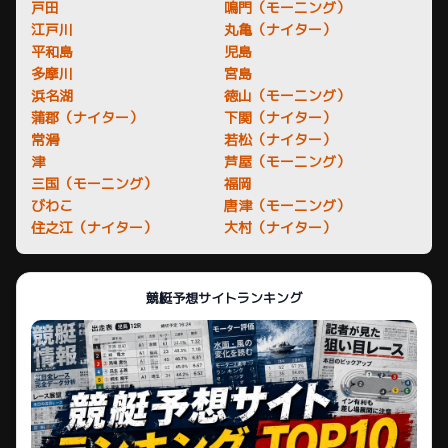
戸田
鳴門（モーニング）
江戸川
丸亀（ナイター）
平和島
児島
多摩川
宮島
浜名湖
徳山（モーニング）
蒲郡（ナイター）
下関（ナイター）
常滑
若松（ナイター）
津
芦屋（モーニング）
三国（モーニング）
福岡
びわこ
唐津（モーニング）
住之江（ナイター）
大村（ナイター）
競艇予想サイトランキング