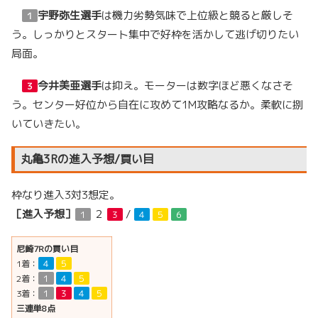
宇野弥生選手
は機力劣勢気味で上位級と競ると厳しそ
１
う。しっかりとスタート集中で好枠を活かして逃げ切りたい
局面。
今井美亜選手
は抑え。モーターは数字ほど悪くなさそ
３
う。センター好位から自在に攻めて1M攻略なるか。柔軟に捌
いていきたい。
丸亀3Rの進入予想/買い目
枠なり進入3対3想定。
［進入予想］
２
/
１
３
４
５
６
尼崎7Rの買い目
1着：
４
５
2着：
１
４
５
3着：
１
３
４
５
三連単8点