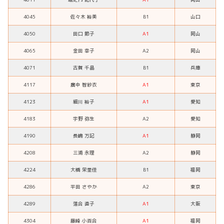
4045
佐々木 裕美
B1
山口
4050
田口 節子
A1
岡山
4065
金田 幸子
A2
岡山
4071
古賀 千晶
B1
兵庫
4117
廣中 智紗衣
A1
東京
4123
細川 裕子
A1
愛知
4183
宇野 弥生
A2
愛知
4190
長嶋 万記
A1
静岡
4208
三浦 永理
A2
静岡
4224
大橋 栄里佳
B1
福岡
4286
平田 さやか
A2
東京
4289
落合 直子
A1
大阪
4304
藤崎 小百合
A1
福岡