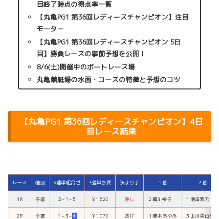
目終了時点の得点率一覧
【丸亀PG1 第36回レディースチャンピオン】注目
モーター
【丸亀PG1 第36回レディースチャンピオン 5日
目】勝負レースの事前予想を公開！
8/6(土)開催中のボートレース場
丸亀競艇場の水面・コースの特徴と予想のコツ
【丸亀PG1 第36回レディースチャンピオン】4日
目レース結果
レース
種別
3連単組合せ
3連単払戻
決まり手
１着
２着
1R
予選
２
–
１
–
５
¥1,520
差し
２
細川裕子
１
池田紫乃
2R
予選
１
–
３
–
４
¥1,070
逃げ
１
櫻本あゆみ
３
山川美由紀