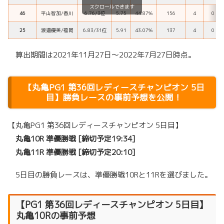
スクロールできます
46
平山智加/香川
6.76/3位
5.75
44.87%
156
4
0
25
渡邉優美/福岡
6.83/31位
5.91
43.07%
137
4
0
算出期間は2021年11月27日～2022年7月27日時点。
【丸亀PG1 第36回レディースチャンピオン 5日
目】勝負レースの事前予想を公開！
【丸亀PG1 第36回レディースチャンピオン 5日目】
丸亀10R 準優勝戦 [締切予定19:34]
丸亀11R 準優勝戦 [締切予定20:10]
5日目の勝負レースは、準優勝戦10Rと11Rを選びました。
【
PG1 第36回レディースチャンピオン
5日目】
丸亀10Rの事前予想