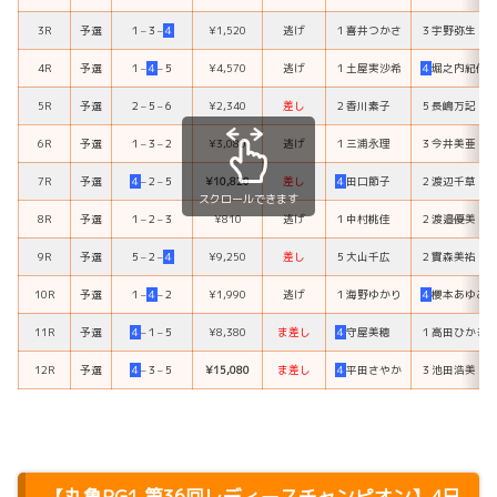
3R
予選
１
–
３
–
４
¥1,520
逃げ
１
喜井つかさ
３
宇野弥生
4R
予選
１
–
４
–
５
¥4,570
逃げ
１
土屋実沙希
４
堀之内紀代
5R
予選
２
–
５
–
６
¥2,340
差し
２
香川素子
５
長嶋万記
6R
予選
１
–
３
–
２
¥3,080
逃げ
１
三浦永理
３
今井美亜
7R
予選
４
–
２
–
５
¥10,820
差し
４
田口節子
２
渡辺千草
スクロールできます
8R
予選
１
–
２
–
３
¥810
逃げ
１
中村桃佳
２
渡邉優美
9R
予選
５
–
２
–
４
¥9,250
差し
５
大山千広
２
實森美祐
10R
予選
１
–
４
–
２
¥1,990
逃げ
１
海野ゆかり
４
櫻本あゆみ
11R
予選
４
–
１
–
５
¥8,380
ま差し
４
守屋美穂
１
高田ひかる
12R
予選
４
–
３
–
５
¥15,080
ま差し
４
平田さやか
３
池田浩美
【丸亀PG1 第36回レディースチャンピオン】4日