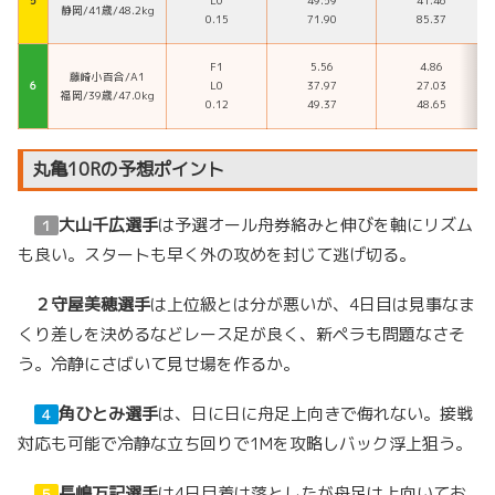
５
L0
49.59
41.46
静岡/41歳/48.2kg
0.15
71.90
85.37
F1
5.56
4.86
藤崎小百合/A1
６
L0
37.97
27.03
福岡/39歳/47.0kg
0.12
49.37
48.65
丸亀10Rの予想ポイント
大山千広選手
は予選オール舟券絡みと伸びを軸にリズム
１
も良い。スタートも早く外の攻めを封じて逃げ切る。
２
守屋美穂選手
は上位級とは分が悪いが、4日目は見事なま
くり差しを決めるなどレース足が良く、新ペラも問題なさそ
う。冷静にさばいて見せ場を作るか。
角ひとみ選手
は、日に日に舟足上向きで侮れない。接戦
４
対応も可能で冷静な立ち回りで1Mを攻略しバック浮上狙う。
長嶋万記選手
は4日目着は落としたが舟足は上向いてお
５