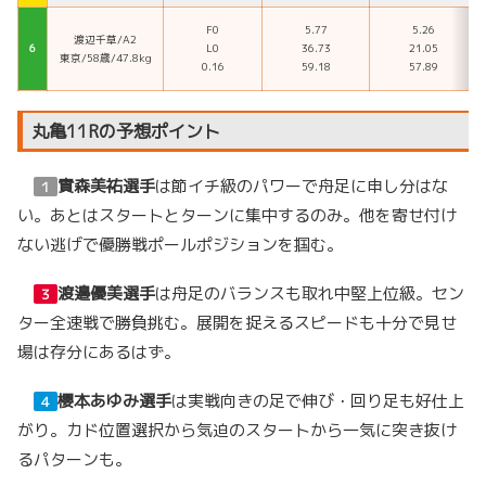
F0
5.77
5.26
渡辺千草/A2
６
L0
36.73
21.05
東京/58歳/47.8kg
0.16
59.18
57.89
丸亀11Rの予想ポイント
實森美祐選手
は節イチ級のパワーで舟足に申し分はな
１
い。あとはスタートとターンに集中するのみ。他を寄せ付け
ない逃げで優勝戦ポールポジションを掴む。
渡邉優美選手
は舟足のバランスも取れ中堅上位級。セン
３
ター全速戦で勝負挑む。展開を捉えるスピードも十分で見せ
場は存分にあるはず。
櫻本あゆみ選手
は実戦向きの足で伸び・回り足も好仕上
４
がり。カド位置選択から気迫のスタートから一気に突き抜け
るパターンも。