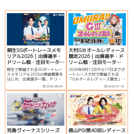
桐生SGボートレースメモ
大村GⅢオールレディース
リアル2026｜出場選手・
競走2026｜出場選手・ド
ドリーム戦・注目モータ
リーム戦・注目モータ
ー・イベント情報まとめ
ー・イベント情報まとめ
桐生で開催されるSGボートレー
2026年8月12日から17日までボ
スメモリアル2026の開催概要を
ートレース大村で開催される
はじめ、出場選手一覧、ドリー
「GⅢオールレディース競走」の
ム戦、注目モーター、水面特
特集ページです。シリーズ展
2026.08.04
2026.07.16
徴、イベント情報を詳しく紹
望、出場選手一覧、発祥地ドリ
介。峰竜太、毒島誠、定松勇樹
ーム、注目モーター、大村水面
らトップレーサーが集結する真
の攻略ポイント、イベント情報
夏のSGの見どころを徹底解説し
まで詳しく紹介します。
ます。
児島ヴィーナスシリーズ
徳山PGI第40回レディース