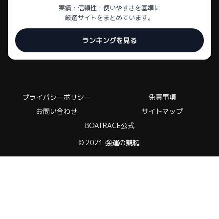
実績・信頼性・使いやすさを基準に
厳選サイトをまとめています。
ランキングを見る
プライバシーポリシー
免責事項
お問い合わせ
サイトマップ
BOATRACE公式
© 2021 強運の競艇.