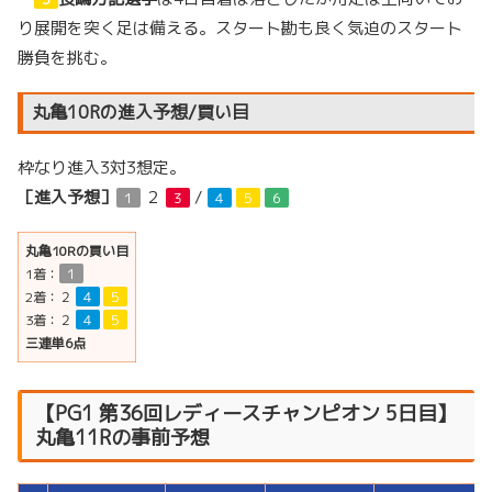
り展開を突く足は備える。スタート勘も良く気迫のスタート
勝負を挑む。
丸亀10Rの進入予想/買い目
枠なり進入3対3想定。
［進入予想］
２
/
１
３
４
５
６
丸亀10Rの買い目
1着：
１
2着：
２
４
５
3着：
２
４
５
三連単6点
【
PG1 第36回レディースチャンピオン
5日目】
丸亀11Rの事前予想