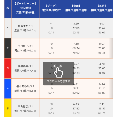
【ボートレーサー】
【データ】
【全国】
【当地】
枠
氏名/級別
F数/L数/平均ST
勝率/2連率/3連率
勝率/2連率/3連率
支部/年齢/体重
F1
5.60
4.97
實森美祐/B1
１
L0
37.86
36.67
広島/25歳/46.5kg
0.14
52.43
36.67
F0
7.58
8.07
田口節子/A1
２
L0
60.34
70.00
岡山/41歳/46.0kg
0.14
75.00
83.33
F1
5.97
4.78
渡邉優美/A1
３
L0
39.56
25.00
福岡/29歳/47.4kg
0.14
60.44
46.88
スクロールできます
F0
6.11
6.44
櫻本あゆみ/A2
４
L0
48.31
51.11
群馬/34歳/48.6kg
0.17
62.92
68.89
F0
6.13
7.11
平山智加/A1
５
L0
37.82
53.57
香川/37歳/46.0kg
0.15
53.78
68.75