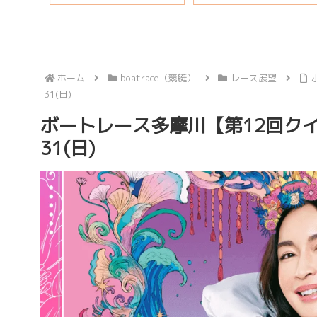
ホーム
boatrace（競艇）
レース展望
31(日)
ボートレース多摩川【第12回クイ
31(日)