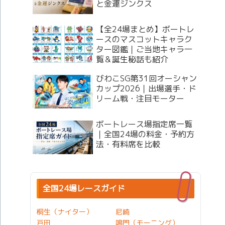
と金運ジンクス
【全24場まとめ】ボートレ
ースのマスコットキャラク
ター図鑑｜ご当地キャラ一
覧＆誕生秘話も紹介
びわこSG第31回オーシャン
カップ2026｜出場選手・ド
リーム戦・注目モーター
ボートレース場指定席一覧
｜全国24場の料金・予約方
法・有料席を比較
全国24場レースガイド
桐生（ナイター）
尼崎
戸田
鳴門（モーニング）