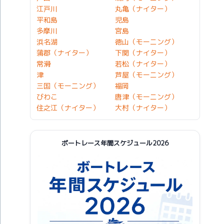
江戸川
丸亀（ナイター）
平和島
児島
多摩川
宮島
浜名湖
徳山（モーニング）
蒲郡（ナイター）
下関（ナイター）
常滑
若松（ナイター）
津
芦屋（モーニング）
三国（モーニング）
福岡
びわこ
唐津（モーニング）
住之江（ナイター）
大村（ナイター）
ボートレース年間スケジュール2026