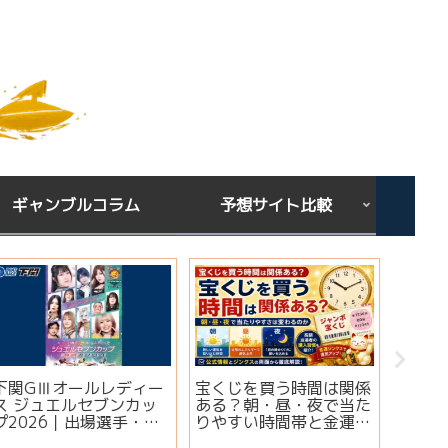
ギャンブルコラム
予想サイト比較
下関GⅢオールレディー
宝くじを買う時間は関係
シンガ
ス ジュエルセブンカッ
ある？朝・昼・夜で当た
ミ・評
プ2026｜出場選手・注
りやすい時間帯と金運ジ
想は当
目モーター・イベント情
ンクスを解説
実績・