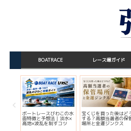
BOATRACE
レース場ガイド
オーシ
ボートレースびわこの水
宝くじを買った後はど
｜出場
面特徴と予想法｜淡水×
する？高額当選者の保
・注目
高地×波乱を制すコツ
場所と金運ジンクス