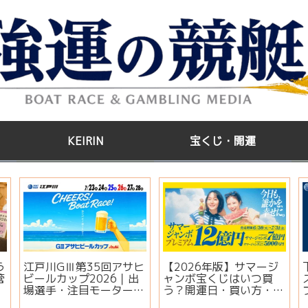
KEIRIN
宝くじ・開運
う
江戸川GⅢ第35回アサヒ
【2026年版】サマージ
管
ビールカップ2026｜出
ャンボ宝くじはいつ買
場選手・注目モーター・
う？開運日・買い方・連
イベント情報まとめ
番とバラの違いを徹底解