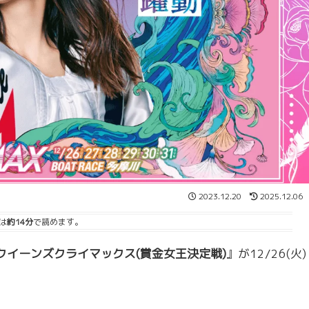
2023.12.20
2025.12.06
は
約14分
で読めます。
回クイーンズクライマックス(賞金女王決定戦)
』が12/26(火)