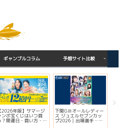
ギャンブルコラム
予想サイト比較
【2026年版】サマージ
下関GⅢオールレディー
宝くじ
ャンボ宝くじはいつ買
ス ジュエルセブンカッ
ある？
う？開運日・買い方・連
プ2026｜出場選手・注
りやす
番とバラの違いを徹底解
目モーター・イベント情
ンクス