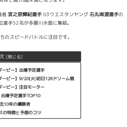
覇者
宮之原輝紀選手
G3ウエスタンヤング
石丸海渡選手
の
位選手52名が多摩川水面に集結。
ちのスピードバトルに注目です。
次
グダービー】出場予定選手
ダービー】9/20(火)初日12Rドリーム戦
グダービー】注目モーター
出場予定選手TOP10
過去10年の優勝者
スの特徴と予想のコツ