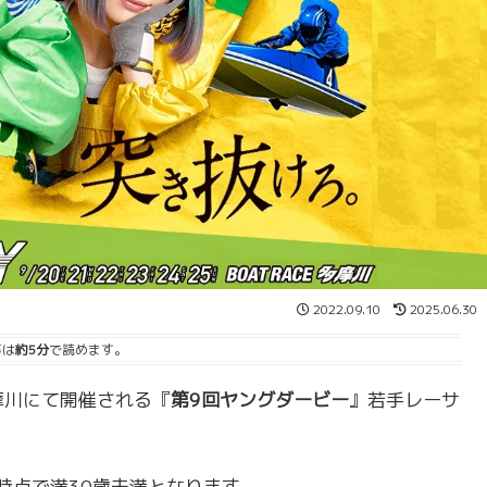
2022.09.10
2025.06.30
事は
約5分
で読めます。
多摩川にて開催される『
第9回ヤングダービー
』若手レーサ
。
1時点で満30歳未満となります。