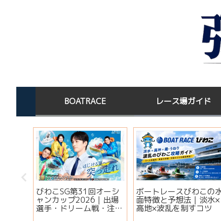
BOATRACE
レース場ガイド
びわこSG第31回オーシ
ボートレースびわこの
】ボー
ャンカップ2026｜出場
面特徴と予想法｜淡水×
ットキ
選手・ドリーム戦・注目
高地×波乱を制すコツ
ご当地
モーター