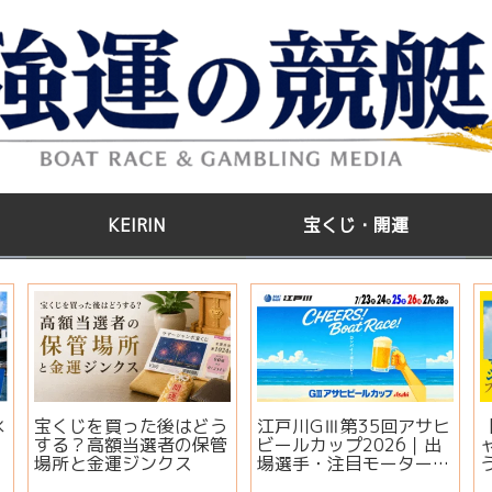
KEIRIN
宝くじ・開運
水
宝くじを買った後はどう
江戸川GⅢ第35回アサヒ
する？高額当選者の保管
ビールカップ2026｜出
場所と金運ジンクス
場選手・注目モーター・
イベント情報まとめ