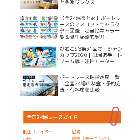
と金運ジンクス
【全24場まとめ】ボートレ
ースのマスコットキャラク
ター図鑑｜ご当地キャラ一
覧＆誕生秘話も紹介
びわこSG第31回オーシャン
カップ2026｜出場選手・ド
リーム戦・注目モーター
ボートレース場指定席一覧
｜全国24場の料金・予約方
法・有料席を比較
全国24場レースガイド
桐生（ナイター）
尼崎
戸田
鳴門（モーニング）