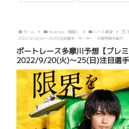
秘話も
ホーム
boatrace（競艇）
レース展望
2022/9/20(火)～25(日)注目選手・モーター・水面特徴を紹介
ボートレース多摩川予想【プレミ
2022/9/20(火)～25(日)