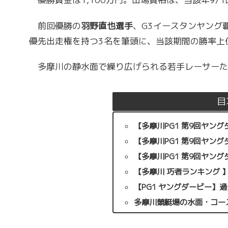
前回優勝の
羽野直也選手
、G3イースタンヤング
優先出走権を持つ3名を筆頭に、当該期間の勝率上
多摩川の静水面で繰り広げられる若手レーサーた
目
【多摩川PG1 第9回ヤン
【多摩川PG1 第9回ヤング
【多摩川PG1 第9回ヤン
【多摩川 巧者ランキング 】
【PG1 ヤングダービー】
多摩川競艇場の水面・コー