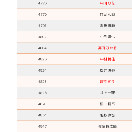
4773
中川 りな
4776
竹田 和哉
4798
浜先 真範
4802
中田 達也
4804
高田 ひかる
4823
中村 桃佳
4824
松井 洪弥
4825
倉持 莉々
4826
井上 一輝
4828
松山 将吾
4831
羽野 直也
4847
佐藤 隆太郎