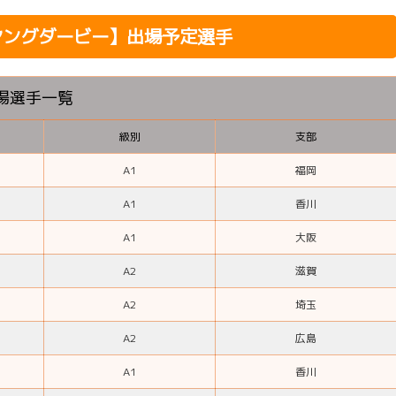
回ヤングダービー】出場予定選手
場選手一覧
級別
支部
A1
福岡
A1
香川
A1
大阪
A2
滋賀
A2
埼玉
A2
広島
A1
香川