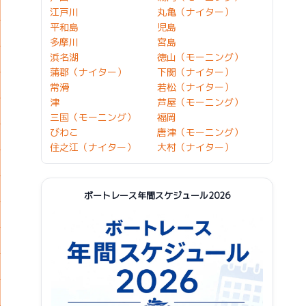
江戸川
丸亀（ナイター）
平和島
児島
多摩川
宮島
浜名湖
徳山（モーニング）
蒲郡（ナイター）
下関（ナイター）
常滑
若松（ナイター）
津
芦屋（モーニング）
三国（モーニング）
福岡
びわこ
唐津（モーニング）
住之江（ナイター）
大村（ナイター）
ボートレース年間スケジュール2026