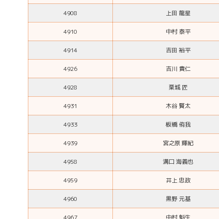
4908
上田 龍星
4910
中村 泰平
4914
吉田 裕平
4926
吉川 貴仁
4928
栗城 匠
4931
木谷 賢太
4933
板橋 侑我
4939
宮之原 輝紀
4958
溝口 海義也
4959
井上 忠政
4960
黒野 元基
4967
中村 魁生