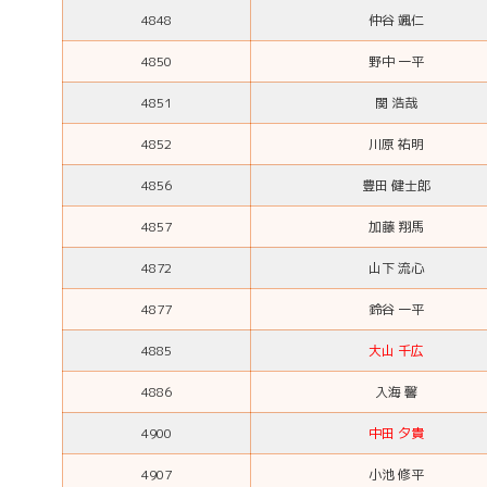
4848
仲谷 颯仁
4850
野中 一平
4851
関 浩哉
4852
川原 祐明
4856
豊田 健士郎
4857
加藤 翔馬
4872
山下 流心
4877
鈴谷 一平
4885
大山 千広
4886
入海 馨
4900
中田 夕貴
4907
小池 修平