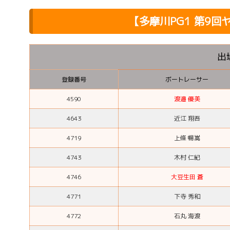
【多摩川PG1 第9
出
登録番号
ボートレーサー
4590
渡邉 優美
4643
近江 翔吾
4719
上條 暢嵩
4743
木村 仁紀
4746
大豆生田 蒼
4771
下寺 秀和
4772
石丸 海渡