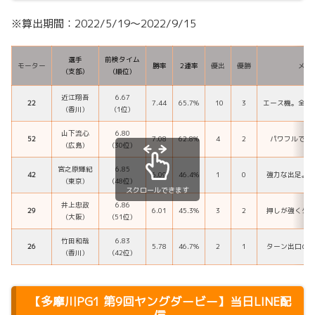
※算出期間：2022/5/19～2022/9/15
選手
前検タイム
モーター
勝率
2連率
優出
優勝
メモ
(支部)
(順位)
近江翔吾
6.67
22
7.44
65.7%
10
3
エース機。全体
(香川)
(1位)
山下流心
6.80
52
7.08
62.8%
4
2
パワフルで直
(広島)
(30位)
宮之原輝紀
6.85
42
6.09
46.4%
1
0
強力な出足。
(東京)
(48位)
スクロールできます
井上忠政
6.86
29
6.01
45.3%
3
2
押しが強くタ
(大阪)
(51位)
竹田和哉
6.83
26
5.78
46.7%
2
1
ターン出口の
(香川)
(42位)
【多摩川PG1 第9回ヤングダービー
】当日LINE配