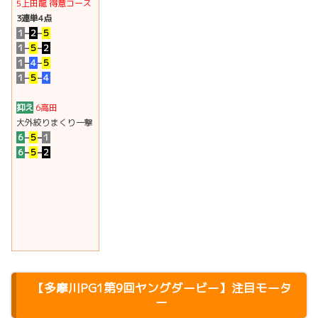
5上田龍 得意コース
3連単4点
１
–
２
–
５
１
–
５
–
２
１
–
４
–
５
１
–
５
–
４
抑え
6高田
大外絞りまくり一撃
６
–
５
–
１
６
–
５
–
２
【多摩川
PG1第9回ヤングダービー
】注目モータ
ー