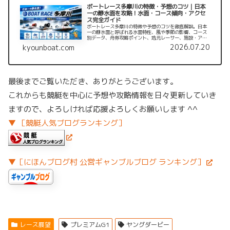
ボートレース多摩川の特徴・予想のコツ｜日本
一の静水面を攻略！水面・コース傾向・アクセ
ス完全ガイド
ボートレース多摩川の特徴や予想のコツを徹底解説。日本
一の静水面と呼ばれる水面特性、風や季節の影響、コース
別データ、舟券攻略ポイント、地元レーサー、施設・アク
セス、SG・GI開催情報まで初心者にも分かりやすく紹介し
2026.07.20
kyounboat.com
ます。
最後までご覧いただき、ありがとうございます。
これからも競艇を中心に予想や攻略情報を日々更新していき
ますので、よろしければ応援よろしくお願いします ^^
▼ ［競艇人気ブログランキング］
▼［にほんブログ村 公営ギャンブルブログ ランキング］
レース展望
プレミアムG1
ヤングダービー