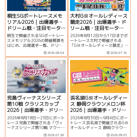
桐生SGボートレースメモ
大村GⅢオールレディース
リアル2026｜出場選手・
競走2026｜出場選手・ド
ドリーム戦・注目モータ
リーム戦・注目モータ
ー・イベント情報まとめ
ー・イベント情報まとめ
桐生で開催されるSGボートレー
2026年8月12日から17日までボ
スメモリアル2026の開催概要を
ートレース大村で開催される
はじめ、出場選手一覧、ドリー
「GⅢオールレディース競走」の
ム戦、注目モーター、水面特
特集ページです。シリーズ展
2026.08.04
2026.07.16
徴、イベント情報を詳しく紹
望、出場選手一覧、発祥地ドリ
介。峰竜太、毒島誠、定松勇樹
ーム、注目モーター、大村水面
らトップレーサーが集結する真
の攻略ポイント、イベント情報
夏のSGの見どころを徹底解説し
まで詳しく紹介します。
ます。
児島ヴィーナスシリーズ
浜名湖GⅢオールレディー
第10戦 クラリスカップ
ス 静岡クラウンメロン杯
2026｜出場選手・ドリー
2026｜出場選手・ドリー
ム戦・注目モーター・イ
ム戦・注目モーター・イ
2026年8月18日～23日にボート
2026年8月30日～9月4日にボー
ベント情報まとめ
ベント情報まとめ
レース児島で開催される「ヴィ
トレース浜名湖で開催されるGⅢ
ーナスシリーズ第10戦 マクール
オールレディース 静岡クラウン
杯争奪第16回クラリスカップ」
メロン杯の特集ページです。出
2026.07.28
2026.08.05