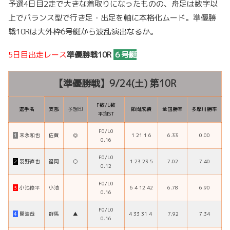
予選4日目2走で大きな着取りになったものの、舟足は数字以
上でバランス型で行き足・出足を軸に本格化ムード。準優勝
戦10Rは大外枠6号艇から波乱演出なるか。
5日目出走レース
準優勝戦10R
６号艇
【準優勝戦】9/24(土) 第10R
F数/L数
選手名
支部
予想印
節間成績
全国勝率
多摩川勝率
平均ST
F0/L0
１
末永和也
佐賀
◎
1 21 1 6
6.33
0.00
0.16
F0/L0
２
羽野直也
福岡
○
1 23 23 5
7.02
7.40
0.12
F0/L0
３
小池修平
小池
6 4 12 42
6.78
6.90
0.16
F0/L0
４
関浩哉
群馬
▲
4 33 31 4
7.92
7.34
0.16