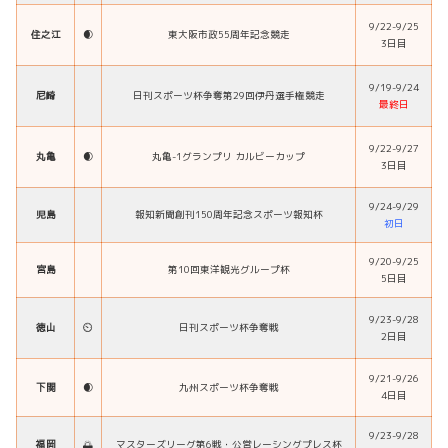
9/22-9/25
住之江
🌒
東大阪市政55周年記念競走
3日目
9/19-9/24
尼崎
日刊スポーツ杯争奪第29回伊丹選手権競走
最終日
9/22-9/27
丸亀
🌒
丸亀-1グランプリ カルビーカップ
3日目
9/24-9/29
児島
報知新聞創刊150周年記念スポーツ報知杯
初日
9/20-9/25
宮島
第10回東洋観光グループ杯
5日目
9/23-9/28
徳山
⏲
日刊スポーツ杯争奪戦
2日目
9/21-9/26
下関
🌒
九州スポーツ杯争奪戦
4日目
9/23-9/28
福岡
🌅
マスターズリーグ第6戦・公営レーシングプレス杯