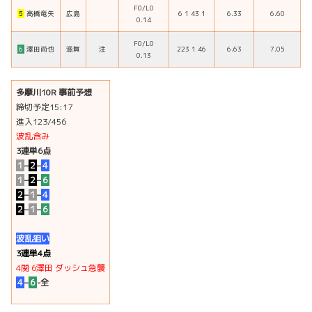
F0/L0
５
高橋竜矢
広島
6 1 43 1
6.33
6.60
0.14
F0/L0
６
澤田尚也
滋賀
注
223 1 46
6.63
7.05
0.13
多摩川10R 事前予想
締切予定15:17
進入123/456
波乱含み
3連単6点
１
–
２
–
４
１
–
２
–
６
２
–
１
–
４
２
–
１
–
６
波乱狙い
3連単4点
4関 6澤田 ダッシュ急襲
４
–
６
-全