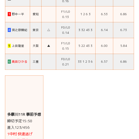
0.16
F1/L0
３
野中一平
愛知
1 2 6 3
6.53
6.86
0.13
F0/L0
４
宮之原輝紀
東京
△
3 32 43 3
6.14
6.73
0.14
F1/L0
５
上田龍星
大阪
▲
5 22 43 3
6.00
5.84
0.15
F0/L0
６
高田ひかる
三重
33 1 2 3 6
6.57
6.86
0.21
多摩川11R 事前予想
締切予定15:58
進入123/456
1中村 快速逃げ