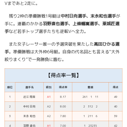
Vまであと2走に。
残り2枠の準優勝戦1号艇は
中村日向選手、末永和也選手
が
手に。連覇のかかる
羽野直也選手、上條暢嵩選手、栗城匠選
手
など若手トップ選手たちも逆転Vへ全力。
また女子レーサー唯一の予選突破を果たした
高田ひかる選
手
。準優勝戦は大外枠6号艇。自身の代名詞とも言える“大外
絞りまくり”で一発勝負に臨む。
【得点率一覧】
順位
選手名
級別
得点率
着順
得点
1
近江 翔吾
A1
8.17
261 1 11
49
2
中村 日向
A2
8.00
2 312 2
40
3
末永 和也
A2
7.80
1 211 6
39
4
羽野 直也
A1
7.00
1 23235
42