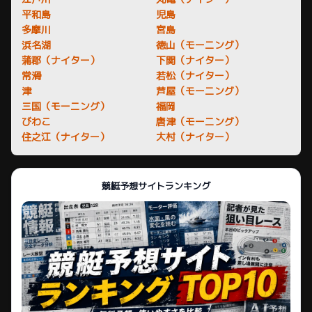
平和島
児島
多摩川
宮島
浜名湖
徳山（モーニング）
蒲郡（ナイター）
下関（ナイター）
常滑
若松（ナイター）
津
芦屋（モーニング）
三国（モーニング）
福岡
びわこ
唐津（モーニング）
住之江（ナイター）
大村（ナイター）
競艇予想サイトランキング