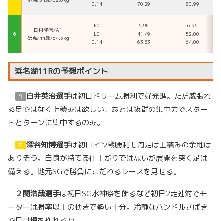
静岡/34歳/52.0kg
0.14
70.29
80.99
F0
6.90
6.96
田村隆信/A1
６
L0
41.49
52.00
徳島/44歳/54.5kg
0.14
63.83
64.00
浜名湖11Rの予想ポイント
白井英治選手
は初日ドリーム勝利で好発進。ただ威張れ
１
る足ではなく上積みは欲しい。あとは抜群の集中力でスター
トとターンに集中するのみ。
深谷知博選手
は初日イン戦勝利も舟足は上積みの余地は
５
ありそう。自身が持てる仕上がりではないが展開を突く足は
備える。地元SGで勝負にこだわるレースを見せる。
２
関浩哉選手
は初日SG水神祭を飾るなど初日2走連対でモ
ーターは勝率以上の動きで勢い十分。冷静なハンドルさばき
で見せ場を作れるか。