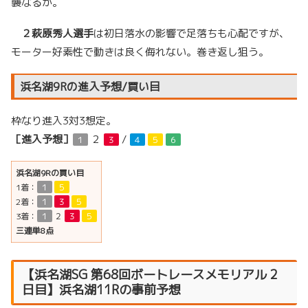
襲なるか。
２
萩原秀人選手
は初日落水の影響で足落ちも心配ですが、
モーター好素性で動きは良く侮れない。巻き返し狙う。
浜名湖9Rの進入予想/買い目
枠なり進入3対3想定。
［進入予想］
２
/
１
３
４
５
６
浜名湖9Rの買い目
1着：
１
５
2着：
１
３
５
3着：
１
２
３
５
三連単8点
【
浜名湖SG 第68回
ボートレースメモリアル 2
日目】浜名湖11Rの事前予想