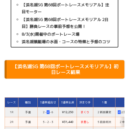
【浜名湖SG 第68回ボートレースメモリアル】注
目モーター
【浜名湖SG 第68回ボートレースメモリアル 2日
目】勝負レースの事前予想を公開！
8/3(水)開催中のボートレース場
浜名湖競艇場の水面・コースの特徴と予想のコツ
【浜名湖SG 第68回ボートレースメモリアル】初
日レース結果
レース
種別
3連単組合せ
3連単払戻
決まり手
１着
２
1R
予選
２
–
４
–
６
¥12,250
まくり
２
新田雄史
４
上野
2R
予選
５
–
２
–
３
¥31,440
ま差し
５
前田将太
２
中島