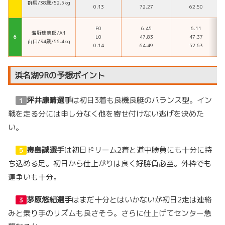
群馬/38歳/52.5kg
0.13
72.27
62.50
F0
6.45
6.11
海野康志郎/A1
６
L0
47.83
47.37
山口/34歳/56.4kg
0.14
64.49
52.63
浜名湖9Rの予想ポイント
坪井康晴選手
は初日3着も良機良艇のバランス型。イン
１
戦を走る分には申し分なく他を寄せ付けない逃げを決めた
い。
毒島誠選手
は初日ドリーム2着と道中勝負にも十分に持
５
ち込める足。初日から仕上がりは良く好勝負必至。外枠でも
連争いも十分。
茅原悠紀選手
はまだ十分とはいかないが初日2走は連絡
３
みと乗り手のリズムも良さそう。さらに仕上げてセンター急