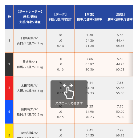
【ボートレーサー】
【データ】
【全国】
【当地】
枠
氏名/級別
F数/L数/平均ST
勝率/2連率/3連率
勝率/2連率/3連率
支部/年齢/体重
F0
7.48
6.56
白井英治/A1
１
L0
54.26
44.44
山口/45歳/54.2kg
0.14
71.28
55.56
F0
7.66
6.50
関浩哉/A1
２
L0
65.97
44.74
群馬/27歳/50.0kg
0.16
80.56
60.53
F0
7.51
7.33
太田和美/A1
３
L0
54.70
55.56
大阪/49歳/53.3kg
0.15
69.23
55.56
スクロールできます
F0
7.23
7.75
前田将太/A1
４
L0
54.96
50.00
福岡/34歳/52.2kg
0.15
70.23
75.00
F0
7.41
7.92
深谷知博/A1
５
L0
54.35
69.72