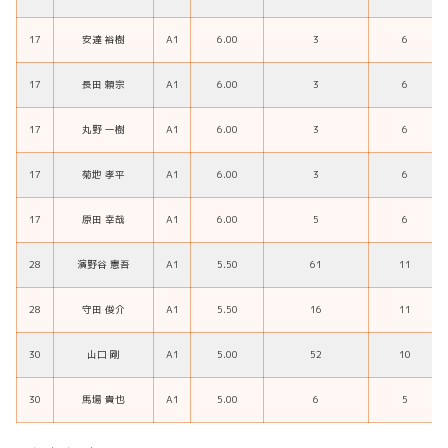
17
安達 裕樹
A1
6.00
3
6
17
長田 頼宗
A1
6.00
3
6
17
丸野 一樹
A1
6.00
3
6
17
菊地 孝平
A1
6.00
3
6
17
原田 幸哉
A1
6.00
5
6
28
濱野谷 憲吾
A1
5.50
61
11
28
守田 俊介
A1
5.50
16
11
30
山口 剛
A1
5.00
52
10
30
馬場 貴也
A1
5.00
6
5