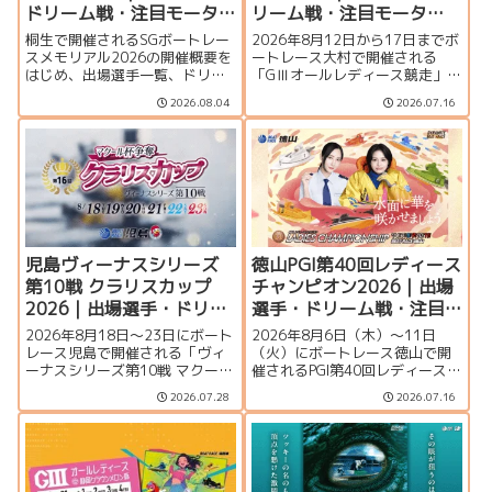
ドリーム戦・注目モータ
リーム戦・注目モータ
ー・イベント情報まとめ
ー・イベント情報まとめ
桐生で開催されるSGボートレー
2026年8月12日から17日までボ
スメモリアル2026の開催概要を
ートレース大村で開催される
はじめ、出場選手一覧、ドリー
「GⅢオールレディース競走」の
ム戦、注目モーター、水面特
特集ページです。シリーズ展
2026.08.04
2026.07.16
徴、イベント情報を詳しく紹
望、出場選手一覧、発祥地ドリ
介。峰竜太、毒島誠、定松勇樹
ーム、注目モーター、大村水面
らトップレーサーが集結する真
の攻略ポイント、イベント情報
夏のSGの見どころを徹底解説し
まで詳しく紹介します。
ます。
児島ヴィーナスシリーズ
徳山PGI第40回レディース
第10戦 クラリスカップ
チャンピオン2026｜出場
2026｜出場選手・ドリー
選手・ドリーム戦・注目
ム戦・注目モーター・イ
モーター・イベント情報
2026年8月18日～23日にボート
2026年8月6日（木）～11日
ベント情報まとめ
まとめ
レース児島で開催される「ヴィ
（火）にボートレース徳山で開
ーナスシリーズ第10戦 マクール
催されるPGI第40回レディースチ
杯争奪第16回クラリスカップ」
ャンピオン（女子王座決定戦）
2026.07.28
2026.07.16
の特集ページです。出場選手一
の特集ページです。出場選手一
覧、シリーズ展望、ドリーム
覧、シリーズ展望、ドリーム
戦、注目モーター、イベント情
戦、注目モーター、水面特徴、
報まで詳しく紹介します。
イベント情報まで詳しく紹介し
ます。