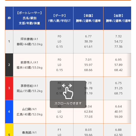
【ボートレーサー】
【データ】
【全国】
【当地】
枠
氏名/級別
F数/L数/平均ST
勝率/2連率/3連率
勝率/2連率/3連率
支部/年齢/体重
F0
6.77
7.32
坪井康晴/A1
１
L0
38.39
54.72
静岡/44歳/52.0kg
0.15
61.61
77.36
F0
7.01
6.95
萩原秀人/A1
２
L0
55.97
57.89
福井/43歳/53.0kg
0.15
68.66
68.42
F0
7.73
6.75
茅原悠紀/A1
３
L0
56.78
31.25
岡山/35歳/53.2kg
0.13
71.19
68.75
スクロールできます
F0
8.04
6.64
山口剛/A1
４
L0
62.84
40.91
広島/40歳/52.0kg
0.12
77.03
59.09
F1
8.03
6.88
毒島誠/A1
５
L0
59.66
62.50