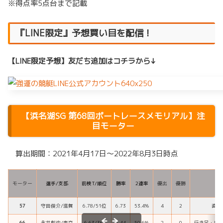
※得点率5点台まで記載
『LINE限定』予想買い目を配信！
【LINE限定予想】友だち追加はコチラから↓
【
浜名湖SG 第68回ボートレースメモリアル
】注
目モーター
算出期間：2021年4月17日～2022年8月3日時点
モーター
選手/支部
前検T/順位
勝率
2連率
優出
優勝
57
守田俊介/滋賀
6.78/51位
6.73
53.4%
4
2
直線
66
永井彪也/東京
6.63/3位
6.44
50.6%
2
0
行き足・回