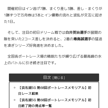
開催初日はイン逃げ7勝、まくり差し3勝、差し・まくりが
1勝ずつで万舟券は3本とイン優勢の流れと波乱が交互に起き
た1日。
そして、注目の初日ドリーム戦では
白井英治選手
が展開の
隙を突いた2コース差しを決めると、2着の
毒島誠選手
の猛追
を凌ぎシリーズ好発進を決めました。
全国各ボートレース場の精鋭たちが繰り広げる最高峰の水
上のバトルに引き続き注目です。
目次
【浜名湖SG 第68回ボートレースメモリアル】初
日レース結果
【浜名湖SG 第68回ボートレースメモリアル】初
日終了時の得点率一覧