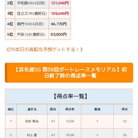
2位
平和島5R(4日目)
121,040円
3位
住之江7R(最終日)
109,040円
4位
鳴門10R(4日目)
94,770円
5位
戸田12R(最終日)
83,800円
《PR本日の高配当予想ゲットする！》
【浜名湖SG 第68回ボートレースメモリアル】初
日終了時の得点率一覧
【得点率一覧】
順位
選手名
級別
得点率
着順
得点
1
白井 英治
A1
12.00
1
12
2
村上 遼
A1
10.00
1
10