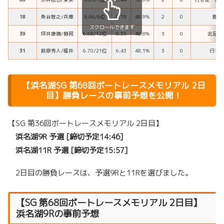
18
魚谷智之/兵庫
6.66/6位
6.18
48.9%
2
0
推進
スクロールできます
39
坪井康晴/静岡
6.68/12位
6.35
48.8%
3
0
出足を
31
萩原秀人/福井
6.70/21位
6.43
48.1%
3
0
行き
【浜名湖SG 第68回ボートレースメモリアル 2日
目】勝負レースの事前予想を公開！
【SG 第36回ボートレースメモリアル 2日目】
浜名湖9R 予選 [締切予定14:46]
浜名湖11R 予選 [締切予定15:57]
2日目の勝負レースは、予選9Rと11Rを選びました。
【
SG 第68回ボートレースメモリアル
2日目】
浜名湖9Rの事前予想