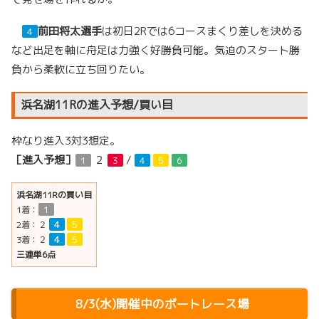
前田将太選手
は初日2Rでは6コースまくり差しを決める
４
など出足を軸に舟足は力強く好勝負可能。気迫のスタート勝
負から柔軟に立ち回りたい。
浜名湖11Rの進入予想/買い目
枠なり進入3対3想定。
［進入予想］
２
/
１
３
４
５
６
浜名湖11Rの買い目
1着：
１
2着：
２
４
５
3着：
２
４
５
三連単6点
8/3(水)開催中のボートレース場