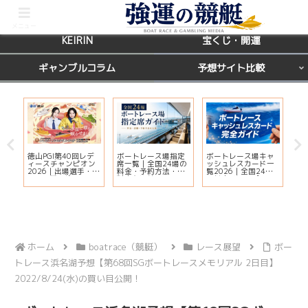
BOATRACE
レース場ガイド
メニュー
KEIRIN
宝くじ・開運
ギャンブルコラム
予想サイト比較
徳山PGI第40回レデ
ボートレース場指定
ボートレース場キャ
ボ
ィースチャンピオン
席一覧｜全国24場の
ッシュレスカード一
グ
天
2026｜出場選手・ド
料金・予約方法・有
覧2026｜全国24場
場
運
リーム戦・注目モー
料席を比較
の対応状況・ポイン
完
ター・イベント情報
ト還元・入会方法ま
まとめ
とめ
ホーム
boatrace（競艇）
レース展望
ボー
トレース浜名湖予想【第68回SGボートレースメモリアル 2日目】
2022/8/24(水)の買い目公開！