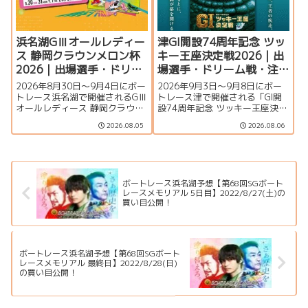
浜名湖GⅢオールレディー
津GI開設74周年記念 ツッ
ス 静岡クラウンメロン杯
キー王座決定戦2026｜出
2026｜出場選手・ドリー
場選手・ドリーム戦・注
ム戦・注目モーター・イ
目モーター・イベント情
2026年8月30日～9月4日にボー
2026年9月3日〜9月8日にボー
ベント情報まとめ
報まとめ
トレース浜名湖で開催されるGⅢ
トレース津で開催される「GI開
オールレディース 静岡クラウン
設74周年記念 ツッキー王座決定
メロン杯の特集ページです。出
戦」の特集ページです。出場選
2026.08.05
2026.08.06
場選手一覧、シリーズ展望、ド
手一覧、シリーズ展望、ドリー
リーム戦、注目モーター、水面
ム戦、注目モーター、水面特
特徴、舟券攻略、アクセス情報
徴、イベント情報まで詳しく紹
を詳しく紹介します。
介します。
ボートレース浜名湖予想【第68回SGボート
レースメモリアル 5日目】2022/8/27(土)の
買い目公開！
ボートレース浜名湖予想【第68回SGボート
レースメモリアル 最終日】2022/8/28(日)
の買い目公開！