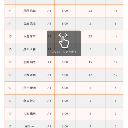
11
茅原 悠紀
A1
8.00
22
16
11
吉川 元浩
A1
8.00
2
8
15
中島 孝平
A1
7.00
23
14
15
瓜生 正義
A1
7.00
4
7
スクロールできます
17
前田 将太
A1
6.00
15
12
17
羽野 直也
A1
6.00
42
12
17
坪井 康晴
A1
6.00
3
6
17
魚谷 智之
A1
6.00
3
6
17
大池 佑来
A1
6.00
3
6
17
柳沢 一
A1
6.00
3
6