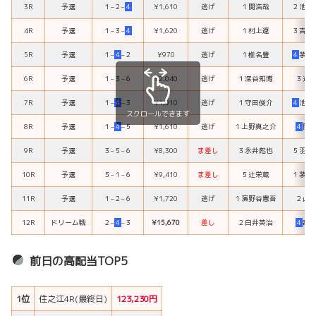
3R
予選
１
–
２
–
４
¥1,610
逃げ
１
関浩哉
２
池田
4R
予選
１
–
３
–
４
¥1,620
逃げ
１
村上遼
３
吉川
5R
予選
１
–
４
–
２
¥970
逃げ
１
椎名豊
４
茅原
6R
予選
１
–
３
–
６
¥2,040
逃げ
１
深谷知博
３
辻
7R
予選
１
–
４
–
３
¥1,010
逃げ
１
守田俊介
４
池田
スクロールできます
8R
予選
１
–
４
–
５
¥1,610
逃げ
１
上野真之介
４
関
9R
予選
３
–
５
–
６
¥8,300
ま差し
３
永井彪也
５
羽野
10R
予選
５
–
１
–
６
¥9,410
ま差し
５
辻栄蔵
１
茅原
11R
予選
１
–
２
–
６
¥1,720
逃げ
１
濱野谷憲吾
２
山
12R
ドリーム戦
２
–
４
–
３
¥15,670
差し
２
白井英治
４
毒
前日の高配当TOP5
1位
住之江4R(最終日)
123,230円