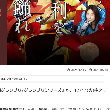
2021.12.13
2025.06.30
事は
約7分
で読めます。
6回グランプリ/グランプリシリーズ』
が、12/14(火)住之江
選手(佐賀)
でしょう。昨年も制して、連覇がかかるシリーズ