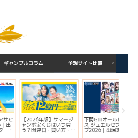
ギャンブルコラム
予想サイト比較
下関GⅢオールレディー
宝くじを買う時間は関係
シンガ
ス ジュエルセブンカッ
ある？朝・昼・夜で当た
ミ・評
プ2026｜出場選手・注
りやすい時間帯と金運ジ
想は当
目モーター・イベント情
ンクスを解説
実績・