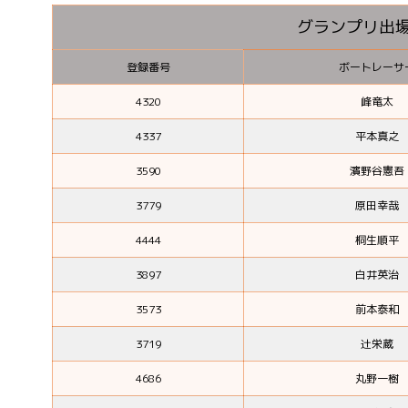
グランプリ出場
登録番号
ボートレーサ
4320
峰竜太
4337
平本真之
3590
濱野谷憲吾
3779
原田幸哉
4444
桐生順平
3897
白井英治
3573
前本泰和
3719
辻栄蔵
4686
丸野一樹