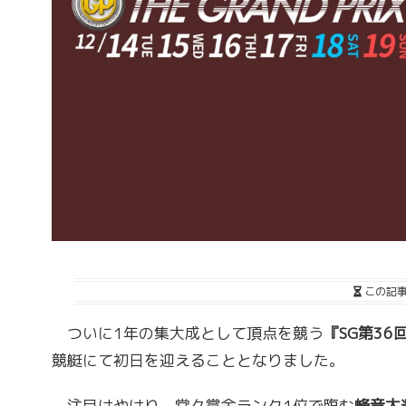
この記
ついに1年の集大成として頂点を競う
『SG第3
競艇にて初日を迎えることとなりました。
注目はやはり、堂々賞金ランク1位で臨む
峰竜太