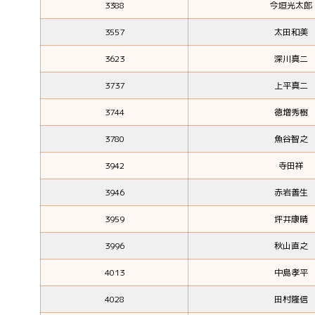
3388
今垣光太郎
3557
太田和美
3623
深川真二
3737
上平真二
3744
徳増秀樹
3780
魚谷智之
3942
寺田祥
3946
赤岩善生
3959
坪井康晴
3996
秋山直之
4013
中島孝平
4028
田村隆信