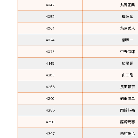
4042
丸岡正典
4052
興津藍
4061
萩原秀人
4074
柳沢一
4075
中野次郎
4148
枝尾賢
4205
山口剛
4266
長田頼宗
4290
稲田浩二
4296
岡崎恭裕
4350
篠崎元志
4397
西村拓也