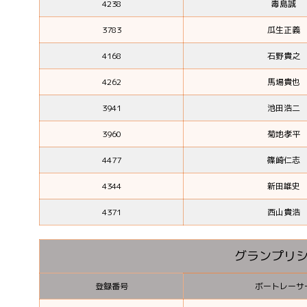
4238
毒島誠
3783
瓜生正義
4168
石野貴之
4262
馬場貴也
3941
池田浩二
3960
菊地孝平
4477
篠崎仁志
4344
新田雄史
4371
西山貴浩
グランプリ
登録番号
ボートレーサ