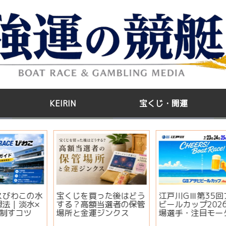
KEIRIN
宝くじ・開運
う
江戸川GⅢ第35回アサヒ
【2026年版】サマージ
管
ビールカップ2026｜出
ャンボ宝くじはいつ買
場選手・注目モーター・
う？開運日・買い方・連
イベント情報まとめ
番とバラの違いを徹底解