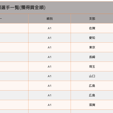
選手一覧(獲得賞金順)
ー
級別
支部
A1
佐賀
A1
愛知
A1
東京
A1
長崎
A1
埼玉
A1
山口
A1
広島
A1
広島
A1
滋賀