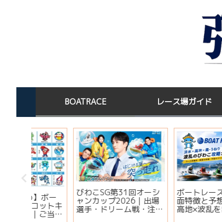
BOATRACE
レース場ガイド
オーシ
ボートレースびわこの水
宝くじを買った後はど
｜出場
面特徴と予想法｜淡水×
する？高額当選者の保
・注目
高地×波乱を制すコツ
場所と金運ジンクス