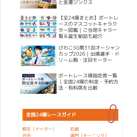
と金運ジンクス
【全24場まとめ】ボートレ
ースのマスコットキャラク
ター図鑑｜ご当地キャラ一
覧＆誕生秘話も紹介
びわこSG第31回オーシャン
カップ2026｜出場選手・ド
リーム戦・注目モーター
ボートレース場指定席一覧
｜全国24場の料金・予約方
法・有料席を比較
全国24場レースガイド
桐生（ナイター）
尼崎
戸田
鳴門（モーニング）