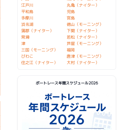
江戸川
丸亀（ナイター）
平和島
児島
多摩川
宮島
浜名湖
徳山（モーニング）
蒲郡（ナイター）
下関（ナイター）
常滑
若松（ナイター）
津
芦屋（モーニング）
三国（モーニング）
福岡
びわこ
唐津（モーニング）
住之江（ナイター）
大村（ナイター）
ボートレース年間スケジュール2026