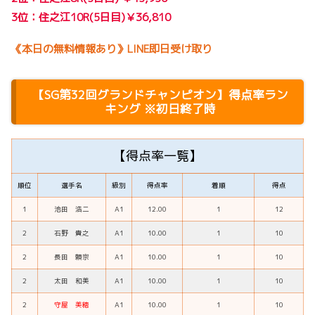
3位：住之江10R(5日目)￥36,810
《本日の無料情報あり》LINE即日受け取り
【
SG第32回グランドチャンピオン
】得点率ラン
キング ※初日終了時
【得点率一覧】
順位
選手名
級別
得点率
着順
得点
1
池田 浩二
A1
12.00
1
12
2
石野 貴之
A1
10.00
1
10
2
長田 頼宗
A1
10.00
1
10
2
太田 和美
A1
10.00
1
10
2
守屋 美穂
A1
10.00
1
10