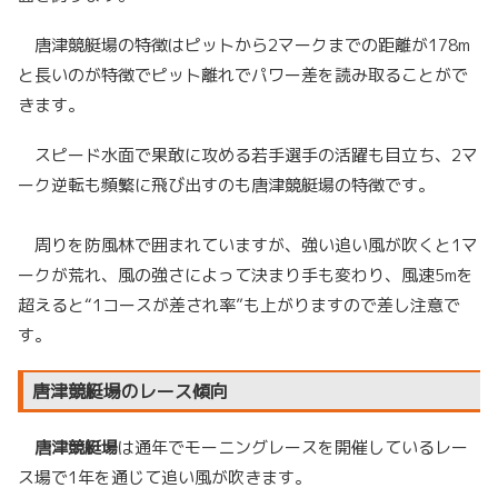
唐津競艇場の特徴はピットから2マークまでの距離が178m
と長いのが特徴でピット離れでパワー差を読み取ることがで
きます。
スピード水面で果敢に攻める若手選手の活躍も目立ち、2マ
ーク逆転も頻繁に飛び出すのも唐津競艇場の特徴です。
周りを防風林で囲まれていますが、強い追い風が吹くと1マ
ークが荒れ、風の強さによって決まり手も変わり、風速5mを
超えると“1コースが差され率”も上がりますので差し注意で
す。
唐津競艇場のレース傾向
唐津競艇場
は通年でモーニングレースを開催しているレー
ス場で1年を通じて追い風が吹きます。