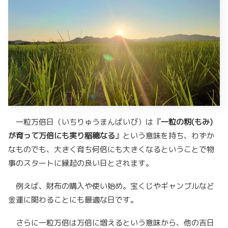
一粒万倍日（いちりゅうまんばいび）は『
一粒の籾(もみ)
が育って万倍にも実り稲穂なる
』という意味を持ち、わずか
なものでも、大きく育ち何倍にも大きくなるということで物
事のスタートに縁起の良い日とされます。
例えば、財布の購入や使い始め。宝くじやギャンブルなど
金運に関わることにも最適な日です。
さらに一粒万倍は万倍に増えるという意味から、他の吉日