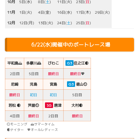
10月
5日(水)
8日(
土
)
11日(火)
23日(
日
)
11月
1日(火)
4日(金)
16日(水)
17日(木)
29日(火)
12月
12日(月)
13日(火)
24日(
土
)
25日(
日
)
6/22(水)開催中のボートレース場
平和島
🌅
多摩川
🌅
びわこ
G3
住之江🌒
2日目
5日目
最終日
最終日
💖
尼崎
児島
宮島
G3
徳山⏲
最終日
初日
初日
5日目
若松 🌒
芦屋⏲
SG
唐津
大村🌒
4日目
最終日
2日目
最終日
⏲モーニング 🌅サマータイム
🌒ナイター 💖オールレディース