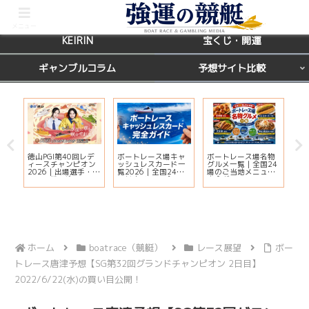
BOATRACE
レース場ガイド
メニュー
KEIRIN
宝くじ・開運
ギャンブルコラム
予想サイト比較
徳山PGI第40回レデ
ボートレース場キャ
ボートレース場名物
【
ィースチャンピオン
ッシュレスカード一
グルメ一覧｜全国24
天
ー
2026｜出場選手・ド
覧2026｜全国24場
場のご当地メニュー
運
ッ
リーム戦・注目モー
の対応状況・ポイン
完全ガイド
鑑
ター・イベント情報
ト還元・入会方法ま
覧
まとめ
とめ
ホーム
boatrace（競艇）
レース展望
ボー
トレース唐津予想【SG第32回グランドチャンピオン 2日目】
2022/6/22(水)の買い目公開！