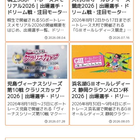
リアル2026｜出場選手・
競走2026｜出場選手・ド
ドリーム戦・注目モータ
リーム戦・注目モータ
ー・イベント情報まとめ
ー・イベント情報まとめ
桐生で開催されるSGボートレー
2026年8月12日から17日までボ
スメモリアル2026の開催概要を
ートレース大村で開催される
はじめ、出場選手一覧、ドリー
「GⅢオールレディース競走」の
ム戦、注目モーター、水面特
特集ページです。シリーズ展
2026.08.04
2026.07.16
徴、イベント情報を詳しく紹
望、出場選手一覧、発祥地ドリ
介。峰竜太、毒島誠、定松勇樹
ーム、注目モーター、大村水面
らトップレーサーが集結する真
の攻略ポイント、イベント情報
夏のSGの見どころを徹底解説し
まで詳しく紹介します。
ます。
児島ヴィーナスシリーズ
浜名湖GⅢオールレディー
第10戦 クラリスカップ
ス 静岡クラウンメロン杯
2026｜出場選手・ドリー
2026｜出場選手・ドリー
ム戦・注目モーター・イ
ム戦・注目モーター・イ
2026年8月18日～23日にボート
2026年8月30日～9月4日にボー
ベント情報まとめ
ベント情報まとめ
レース児島で開催される「ヴィ
トレース浜名湖で開催されるGⅢ
ーナスシリーズ第10戦 マクール
オールレディース 静岡クラウン
杯争奪第16回クラリスカップ」
メロン杯の特集ページです。出
2026.07.28
2026.08.05
の特集ページです。出場選手一
場選手一覧、シリーズ展望、ド
覧、シリーズ展望、ドリーム
リーム戦、注目モーター、水面
戦、注目モーター、イベント情
特徴、舟券攻略、アクセス情報
報まで詳しく紹介します。
を詳しく紹介します。