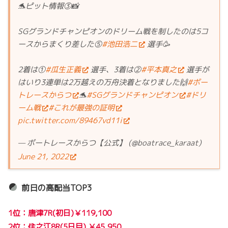
🐬ピット情報③📸
SGグランドチャンピオンのドリーム戦を制したのは5コ
ースからまくり差した⑤
#池田浩二
選手🥳
2着は①
#瓜生正義
選手、3着は②
#平本真之
選手が
はいり3連単は2万越えの万舟決着となりました🙌
#ボー
トレースからつ
🐬
#SGグランドチャンピオン
#ドリ
ーム戦
#これが最強の証明
pic.twitter.com/89467vd11i
— ボートレースからつ【公式】 (@boatrace_karaat)
June 21, 2022
前日の高配当TOP3
1位：唐津7R(初日)￥119,100
2位：住之江8R(5日目) ￥45,950