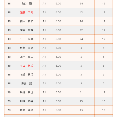
18
山口 剛
A1
6.00
24
12
18
遠藤 エミ
A1
6.00
42
12
18
前本 泰和
A1
6.00
24
12
18
深谷 知博
A1
6.00
42
12
18
辻 栄蔵
A1
6.00
24
12
18
中野 次郎
A1
6.00
3
6
18
上平 真二
A1
6.00
3
6
18
平山 智加
A1
6.00
3
6
18
石渡 鉄兵
A1
6.00
3
6
18
毒島 誠
A1
6.00
5
6
29
馬場 貴也
A1
5.50
61
11
30
岡崎 恭裕
A1
5.00
25
10
30
中島 孝平
A1
5.00
43
10