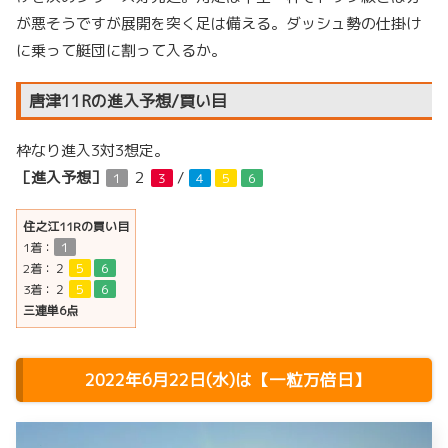
が悪そうですが展開を突く足は備える。ダッシュ勢の仕掛け
に乗って艇団に割って入るか。
唐津11Rの進入予想/買い目
枠なり進入3対3想定。
［進入予想］
２
/
１
３
４
５
６
住之江11Rの買い目
1着：
１
2着：
２
５
６
3着：
２
５
６
三連単6点
2022年6月22日(水)は【一粒万倍日】