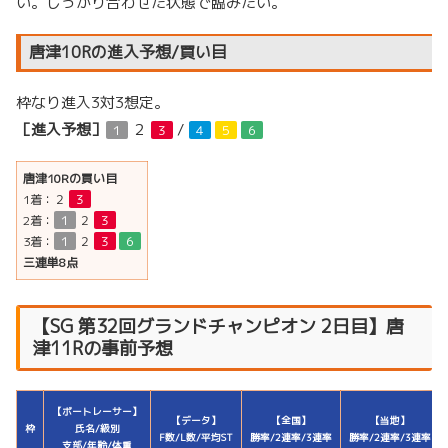
い。しっかり合わせた状態で臨みたい。
唐津10Rの進入予想/買い目
枠なり進入3対3想定。
［進入予想］
２
/
１
３
４
５
６
唐津10Rの買い目
1着：
２
３
2着：
１
２
３
3着：
１
２
３
６
三連単8点
【
SG 第32回グランドチャンピオン
2日目】唐
津11Rの事前予想
【ボートレーサー】
【データ】
【全国】
【当地】
枠
氏名/級別
F数/L数/平均ST
勝率/2連率/3連率
勝率/2連率/3連率
支部/年齢/体重