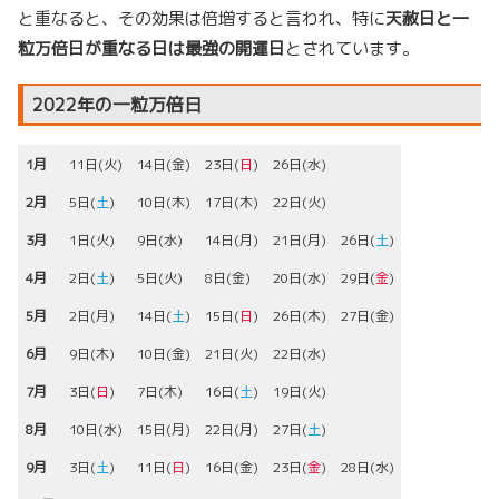
と重なると、その効果は倍増すると言われ、特に
天赦日と一
粒万倍日が重なる日は最強の開運日
とされています。
2022年の一粒万倍日
1月
11日(火)
14日(金)
23日(
日
)
26日(水)
2月
5日(
土
)
10日(木)
17日(木)
22日(火)
3月
1日(火)
9日(水)
14日(月)
21日(月)
26日(
土
)
4月
2日(
土
)
5日(火)
8日(金)
20日(水)
29日(
金
)
5月
2日(月)
14日(
土
)
15日(
日
)
26日(木)
27日(金)
6月
9日(木)
10日(金)
21日(火)
22日(水)
7月
3日(
日
)
7日(木)
16日(
土
)
19日(火)
8月
10日(水)
15日(月)
22日(月)
27日(
土
)
9月
3日(
土
)
11日(
日
)
16日(金)
23日(
金
)
28日(水)