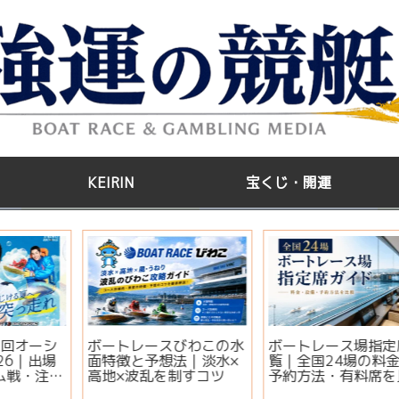
KEIRIN
宝くじ・開運
う
江戸川GⅢ第35回アサヒ
【2026年版】サマージ
管
ビールカップ2026｜出
ャンボ宝くじはいつ買
場選手・注目モーター・
う？開運日・買い方・連
イベント情報まとめ
番とバラの違いを徹底解