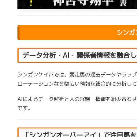
シンガ
データ分析・AI・関係者情報を融合
シンガンケイバでは、競走馬の過去データやラップ
ローテーションなど幅広い情報を総合的に分析して
AIによるデータ解析と人の経験・情報を組み合わ
です。
「シンガンオーバーアイ」で注目馬を