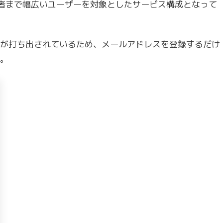
験者まで幅広いユーザーを対象としたサービス構成となって
が打ち出されているため、メールアドレスを登録するだけ
。