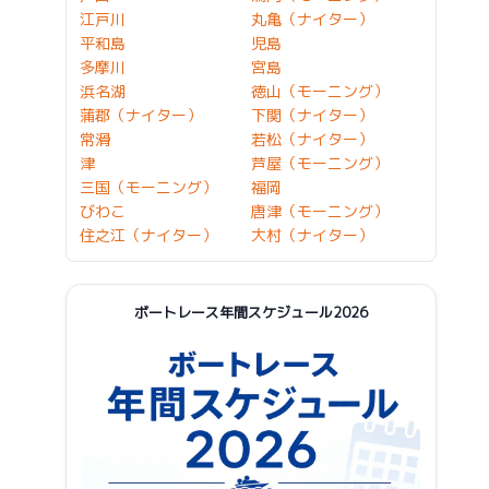
江戸川
丸亀（ナイター）
平和島
児島
多摩川
宮島
浜名湖
徳山（モーニング）
蒲郡（ナイター）
下関（ナイター）
常滑
若松（ナイター）
津
芦屋（モーニング）
三国（モーニング）
福岡
びわこ
唐津（モーニング）
住之江（ナイター）
大村（ナイター）
ボートレース年間スケジュール2026