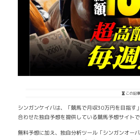
この記
シンガンケイバは、「競馬で月収30万円を目指す
合わせた独自予想を提供している競馬予想サイトで
無料予想に加え、独自分析ツール「シンガンオーバ