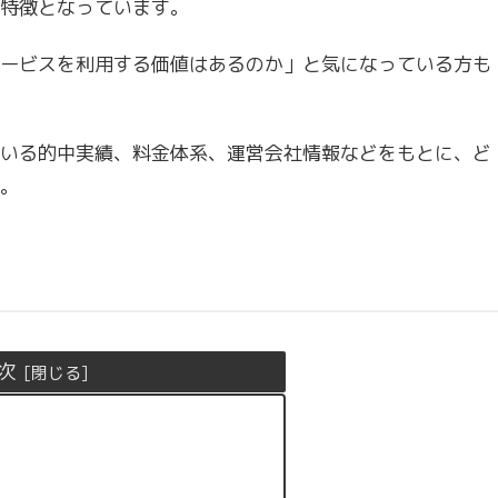
特徴となっています。
ービスを利用する価値はあるのか」と気になっている方も
いる的中実績、料金体系、運営会社情報などをもとに、ど
。
次