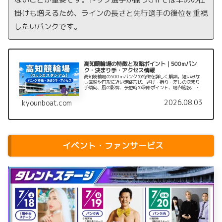
掛けも増えるため、ラインの長さと先行選手の後位を重視
したいバンクです。
高知競輪場の特徴と攻略ポイント｜500mバン
ク・決まり手・アクセス情報
高知競輪場の500mバンクの特徴を詳しく解説。短いみな
し直線や円形に近い走路形状、逃げ・捲り・差しの決まり
手傾向、風の影響、予想時の攻略ポイント、場内施設、ア
クセス情報までまとめて紹介します。
2026.08.03
kyounboat.com
イベント・ファンサービス