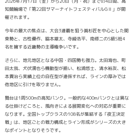
2026年7月17日（金）から20日（月・祝）までの4日間、高
知競輪場で「第22回サマーナイトフェスティバルGⅡ」が開
催されます。
今年の最大の焦点は、大会3連覇を狙う眞杉匠を中心とした関
東勢と、古性優作、脇本雄太、寺崎浩平、南修二のS級S班4
名を擁する近畿勢の主導権争いです。
さらに、地元地区となる中国・四国勢も強力。太田海也、町
田太我、犬伏湧也ら機動型が揃い、松浦悠士、清水裕友、松
本貴治ら実績上位の自在型が連係すれば、ラインの厚みでは
他地区に引けを取りません。
舞台は1周500mの高知バンク。一般的な400mバンクとは異な
る仕掛けどころと、風向きによる展開変化への対応が重要に
なります。全国トップクラスの108名が集結する「夜王決定
戦」は、地区ごとの戦力構成とライン形成がシリーズの大き
なポイントとなりそうです。