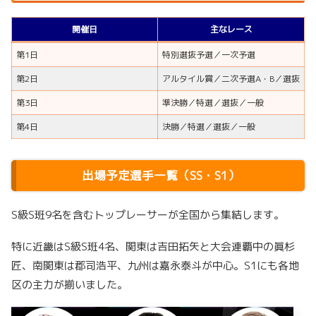
開催日
主なレース
第1日
特別選抜予選／一次予選
第2日
アルタイル賞／二次予選A・B／選抜
第3日
準決勝／特選／選抜／一般
第4日
決勝／特選／選抜／一般
出場予定選手一覧（SS・S1）
S級S班9名を含むトップレーサーが全国から集結します。
特に近畿はS級S班4名、関東は吉田拓矢と大会連覇中の眞杉
匠、南関東は郡司浩平、九州は嘉永泰斗が中心。S1にも各地
区の主力が揃いました。