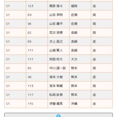
S1
123
梶原 海斗
福岡
逃
S1
89
山田 英明
佐賀
両
S1
94
山田 庸平
佐賀
両
S1
82
荒井 崇博
長崎
両
S1
86
井上 昌己
長崎
追
S1
111
山崎 賢人
長崎
逃
S1
117
阿部 将大
大分
逃
S1
85
中川 誠一郎
熊本
両
S1
96
塚本 大樹
熊本
追
S1
113
宮本 隼輔
熊本
両
S1
117
松岡 辰泰
熊本
逃
S1
115
伊藤 颯馬
沖縄
逃