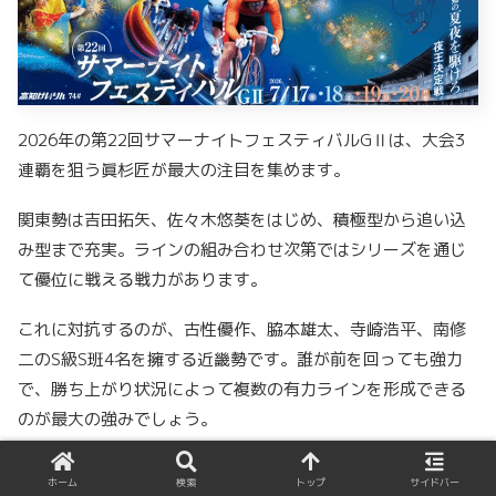
2026年の第22回サマーナイトフェスティバルGⅡは、大会3
連覇を狙う眞杉匠が最大の注目を集めます。
関東勢は吉田拓矢、佐々木悠葵をはじめ、積極型から追い込
み型まで充実。ラインの組み合わせ次第ではシリーズを通じ
て優位に戦える戦力があります。
これに対抗するのが、古性優作、脇本雄太、寺崎浩平、南修
二のS級S班4名を擁する近畿勢です。誰が前を回っても強力
で、勝ち上がり状況によって複数の有力ラインを形成できる
のが最大の強みでしょう。
地元地区の中国・四国勢も見逃せません。太田海也、町田太
ホーム
検索
トップ
サイドバー