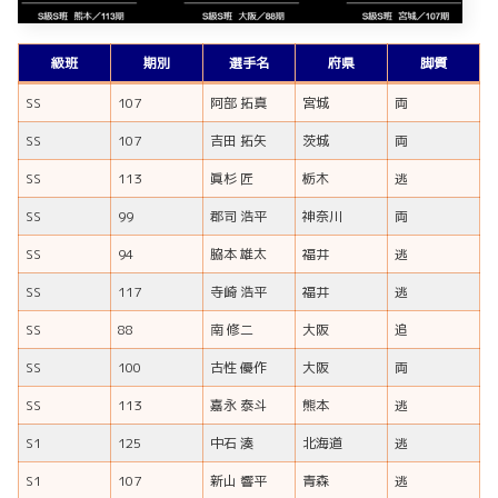
級班
期別
選手名
府県
脚質
SS
107
阿部 拓真
宮城
両
SS
107
吉田 拓矢
茨城
両
SS
113
眞杉 匠
栃木
逃
SS
99
郡司 浩平
神奈川
両
SS
94
脇本 雄太
福井
逃
SS
117
寺崎 浩平
福井
逃
SS
88
南 修二
大阪
追
SS
100
古性 優作
大阪
両
SS
113
嘉永 泰斗
熊本
逃
S1
125
中石 湊
北海道
逃
S1
107
新山 響平
青森
逃