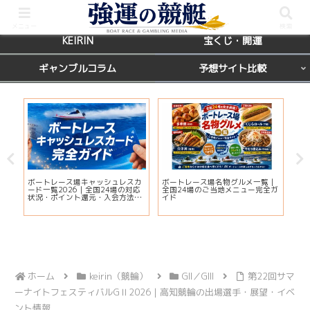
BOATRACE
レース場ガイド
メニュー
検索
KEIRIN
宝くじ・開運
ギャンブルコラム
予想サイト比較
国
ボートレース場キャッシュレスカ
ボートレース場名物グルメ一覧｜
えー
席を
ード一覧2026｜全国24場の対応
全国24場のご当地メニュー完全ガ
判
状況・ポイント還元・入会方法ま
イド
解
とめ
ホーム
keirin（競輪）
GII／GIII
第22回サマ
ーナイトフェスティバルGⅡ2026｜高知競輪の出場選手・展望・イベ
ント情報