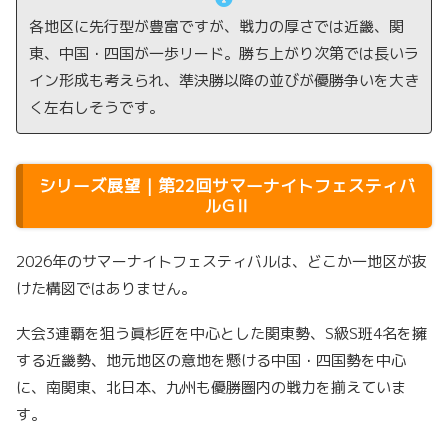
各地区に先行型が豊富ですが、戦力の厚さでは近畿、関
東、中国・四国が一歩リード。勝ち上がり次第では長いラ
イン形成も考えられ、準決勝以降の並びが優勝争いを大き
く左右しそうです。
シリーズ展望｜第22回サマーナイトフェスティバ
ルGⅡ
2026年のサマーナイトフェスティバルは、どこか一地区が抜
けた構図ではありません。
大会3連覇を狙う眞杉匠を中心とした関東勢、S級S班4名を擁
する近畿勢、地元地区の意地を懸ける中国・四国勢を中心
に、南関東、北日本、九州も優勝圏内の戦力を揃えていま
す。