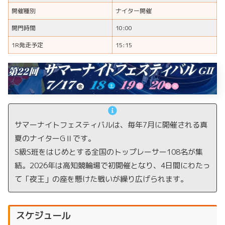
開催種別
ナイター開催
開門時間
10:00
1R発走予定
15:15
サマーナイトフェスティバルは、毎年7月に開催される真
夏のナイターGⅡです。
S級S班をはじめとする全国のトップレーサー108名が集
結。2026年は高知競輪場で初開催となり、4日間にわたっ
て「夜王」の座を懸けた戦いが繰り広げられます。
スケジュール