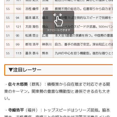
SS
100
古性 優作
大阪
展開不問の総合力。位置取りから自力まで
SS
94
脇本 雄太
福井
状態が整えば圧倒的なスピードで別線を一
S1
121
太田 海也
岡山
世界レベルのスピードが武器。500mバン
スクロールできます
S1
98
松浦 悠士
広島
本大会3連覇の実績を持つ。中国勢の豊富な
SS
99
郡司 浩平
神奈川
自力、番手の両面で安定。深谷知広との連
SS
113
嘉永 泰斗
熊本
九州の中心を担う機動型。強烈な捲りとダ
▼注目レーサー
・
佐々木悠葵
（群馬）：積極策から自在戦まで対応できる関
東のキーマン。関東勢の豊富な機動型と連係できる点も大き
い。
・
寺崎浩平
（福井）：トップスピードはシリーズ屈指。脇本