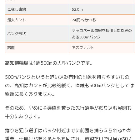
見なし直線
52.0m
最大カント
24度29分51秒
マッコネール曲線を採用した丸みの
バンク形状
ある500mバンク
路面
アスファルト
高知競輪場は1周500mの大型バンクです。
500mバンクというと追い込み有利の印象を持ちやすいもの
の、高知はカントが比較的緩く、直線も500mバンクとしては
極端に長くありません。
そのため、早めに主導権を奪った先行選手が粘り込む展開も
十分にあります。
捲りを狙う選手はバック付近までに前団を捕らえられるかが
重要。仕掛けが遅れると外を回され、直線だけでは届かない