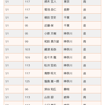
S1
117
鈴木 玄人
東京
両
S1
117
菊池 岳仁
長野
逃
S1
94
根田 空史
千葉
逃
S1
95
近藤 保
千葉
追
S1
95
小原 太樹
神奈川
追
S1
99
和田 真久留
神奈川
両
S1
103
嶋津 拓弥
神奈川
追
S1
109
佐々木 龍
神奈川
追
S1
113
松井 宏佑
神奈川
逃
S1
117
青野 将大
神奈川
逃
S1
125
塩島 嵩一朗
神奈川
逃
S1
96
深谷 知広
静岡
逃
S1
113
山田 諒
岐阜
両