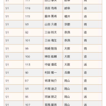
S1
117
山口 拳矢
岐阜
両
S1
119
吉田 有希
岐阜
逃
S1
115
脇本 勇希
福井
逃
S1
93
山田 久徳
京都
両
S1
92
三谷 将太
奈良
追
S1
101
三谷 竜生
奈良
両
S1
96
岡崎 智哉
大阪
両
S1
100
神田 紘輔
大阪
追
S1
113
中釜 章成
大阪
逃
S1
90
村田 雅一
兵庫
追
S1
87
岩津 裕介
岡山
追
S1
93
片岡 迪之
岡山
両
S1
95
河端 朋之
岡山
逃
S1
107
取鳥 雄吾
岡山
逃