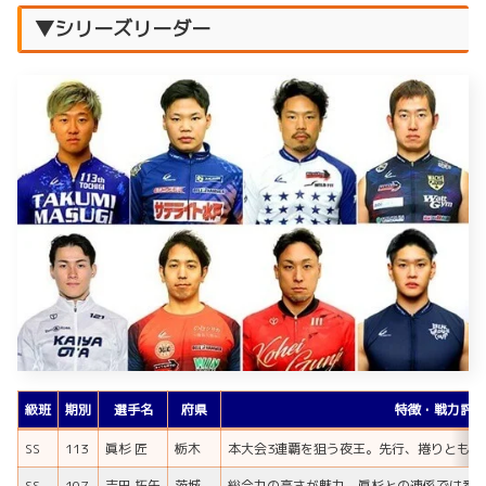
▼シリーズリーダー
級班
期別
選手名
府県
特徴・戦力評価
SS
113
眞杉 匠
栃木
本大会3連覇を狙う夜王。先行、捲りともに
SS
107
吉田 拓矢
茨城
総合力の高さが魅力。眞杉との連係では番