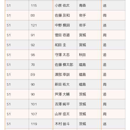
S1
115
小原 佑太
青森
逃
S1
88
佐藤 友和
岩手
両
S1
121
中野 慎詞
岩手
逃
S1
91
菅田 壱道
宮城
両
S1
92
和田 圭
宮城
追
S1
96
守澤 太志
秋田
追
S1
78
佐藤 慎太郎
福島
追
S1
89
渡部 幸訓
福島
追
S1
90
新田 祐大
福島
両
S1
90
芦澤 大輔
茨城
追
S1
101
吉澤 純平
茨城
両
S1
107
山岸 佳太
茨城
両
S1
119
木村 皆斗
茨城
逃