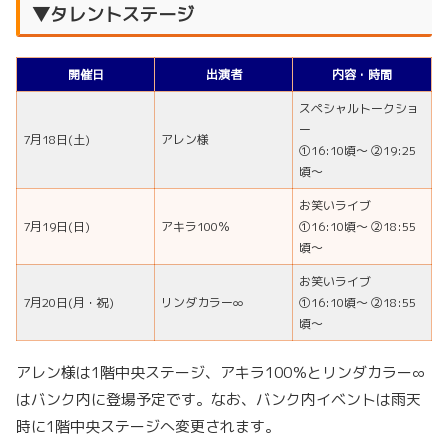
▼タレントステージ
開催日
出演者
内容・時間
スペシャルトークショ
ー
7月18日(土)
アレン様
①16:10頃～ ②19:25
頃～
お笑いライブ
7月19日(日)
アキラ100％
①16:10頃～ ②18:55
頃～
お笑いライブ
7月20日(月・祝)
リンダカラー∞
①16:10頃～ ②18:55
頃～
アレン様は1階中央ステージ、アキラ100％とリンダカラー∞
はバンク内に登場予定です。なお、バンク内イベントは雨天
時に1階中央ステージへ変更されます。