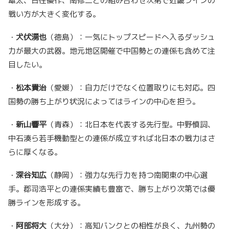
雄太、古性優作、南修二との組み合わせ次第で近畿ラインの
戦い方が大きく変化する。
・
犬伏湧也
（徳島）：一気にトップスピードへ入るダッシュ
力が最大の武器。地元地区開催で中国勢との連係も含めて注
目したい。
・
松本貴治
（愛媛）：自力だけでなく位置取りにも対応。四
国勢の勝ち上がり状況によってはラインの中心を担う。
・
新山響平
（青森）：北日本を代表する先行型。中野慎詞、
中石湊ら若手機動型との連係が成立すれば北日本の戦力はさ
らに厚くなる。
・
深谷知広
（静岡）：強力な先行力を持つ南関東の中心選
手。郡司浩平との連係実績も豊富で、勝ち上がり次第では優
勝ラインを形成する。
・
阿部将大
（大分）：高知バンクとの相性が良く、九州勢の