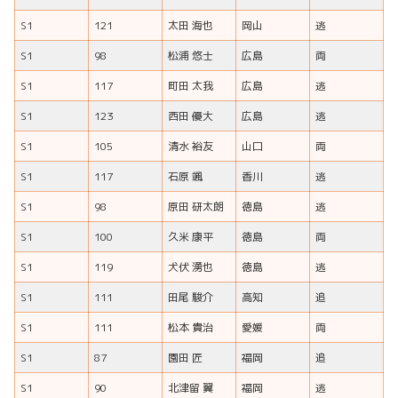
S1
121
太田 海也
岡山
逃
S1
98
松浦 悠士
広島
両
S1
117
町田 太我
広島
逃
S1
123
西田 優大
広島
逃
S1
105
清水 裕友
山口
両
S1
117
石原 颯
香川
逃
S1
98
原田 研太朗
徳島
逃
S1
100
久米 康平
徳島
両
S1
119
犬伏 湧也
徳島
逃
S1
111
田尾 駿介
高知
追
S1
111
松本 貴治
愛媛
両
S1
87
園田 匠
福岡
追
S1
90
北津留 翼
福岡
逃