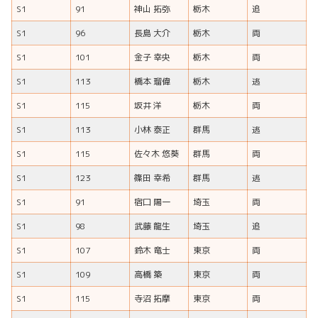
S1
91
神山 拓弥
栃木
追
S1
96
長島 大介
栃木
両
S1
101
金子 幸央
栃木
両
S1
113
橋本 瑠偉
栃木
逃
S1
115
坂井 洋
栃木
両
S1
113
小林 泰正
群馬
逃
S1
115
佐々木 悠葵
群馬
両
S1
123
篠田 幸希
群馬
逃
S1
91
宿口 陽一
埼玉
両
S1
98
武藤 龍生
埼玉
追
S1
107
鈴木 竜士
東京
両
S1
109
高橋 築
東京
両
S1
115
寺沼 拓摩
東京
両