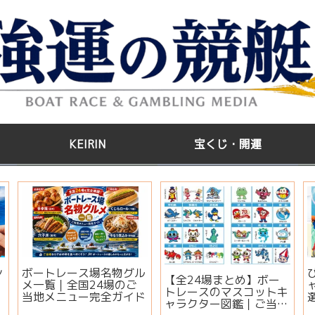
KEIRIN
宝くじ・開運
う
江戸川GⅢ第35回アサヒ
【2026年版】サマージ
管
ビールカップ2026｜出
ャンボ宝くじはいつ買
場選手・注目モーター・
う？開運日・買い方・連
イベント情報まとめ
番とバラの違いを徹底解