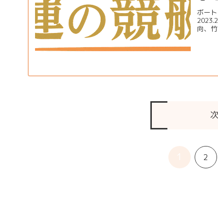
ボート
202
向、竹
1
2