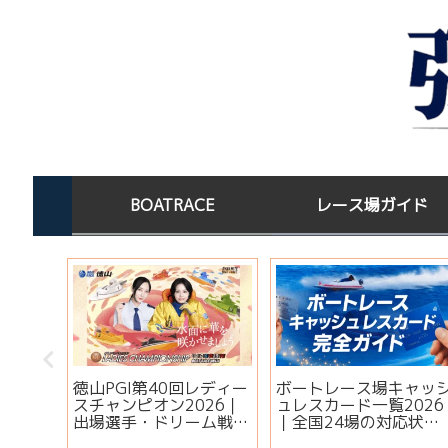
BOATRACE
レース場ガイド
わこの水
ボートレース場指定席一
宝くじを買った後はど
｜淡水×
覧｜全国24場の料金・
する？高額当選者の保
すコツ
予約方法・有料席を比較
場所と金運ジンクス