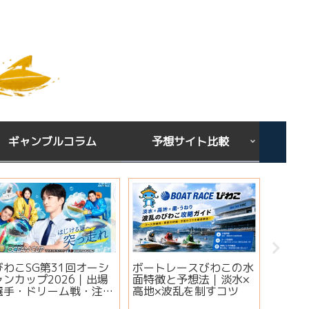
ギャンブルコラム
予想サイト比較
下関GⅢオールレディー
宝くじを買う時間は関係
シン
ス ジュエルセブンカッ
ある？朝・昼・夜で当た
ミ・
プ2026｜出場選手・注
りやすい時間帯と金運ジ
想は
目モーター・イベント情
ンクスを解説
実績