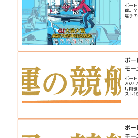
ボート
催。全
選手の
ボー
モーニ
ボート
202
片岡雅
スト1
ボー
モーニ