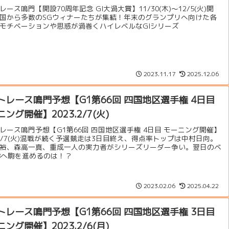
レース鳴門【開設70周年記念 GI大渦大賞】11/30(木)～12/5(火)開
国から多数のSGウィナーたちが集結！年末のグランプリへ向けた各
モチベーションや思惑が渦巻くハイレベルなGIシリーズ
2023.11.17
2025.12.06
トレース鳴門予想【G1第66回 四国地区選手権 4日目
ング開催】2023.2/7(火)
レース鳴門予想【G1第66回 四国地区選手権 4日目 モーニング開催】
3.2/7(火)混戦が続く予選競走は3日目終え、得点率トップは中村日向。
裕、森高一真、重成一人の実力者がシリーズリーダー争い。翌日のベ
8へ駒を進めるのは！？
2023.02.06
2025.04.22
トレース鳴門予想【G1第66回 四国地区選手権 3日目
ング開催】2023.2/6(月)