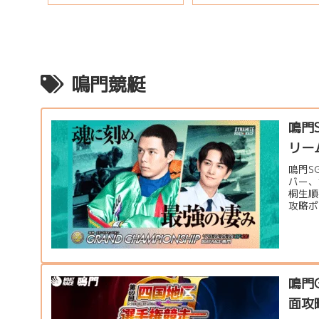
鳴門競艇
鳴門
リー
鳴門S
バー、
桐生順
攻略ポ
鳴門
面攻