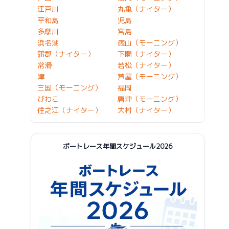
江戸川
丸亀（ナイター）
平和島
児島
多摩川
宮島
浜名湖
徳山（モーニング）
蒲郡（ナイター）
下関（ナイター）
常滑
若松（ナイター）
津
芦屋（モーニング）
三国（モーニング）
福岡
びわこ
唐津（モーニング）
住之江（ナイター）
大村（ナイター）
ボートレース年間スケジュール2026