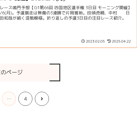
レース鳴門予想【G1第66回 四国地区選手権 3日目 モーニング開催】
3.2/6(月)。予選競走は無傷の3連勝で片岡雅裕。田頭虎親、中村 日
田和哉が続く混戦模様。折り返しの予選3日目の注目レース紹介。
2023.02.05
2025.04.22
次のページ
次
…
4
へ