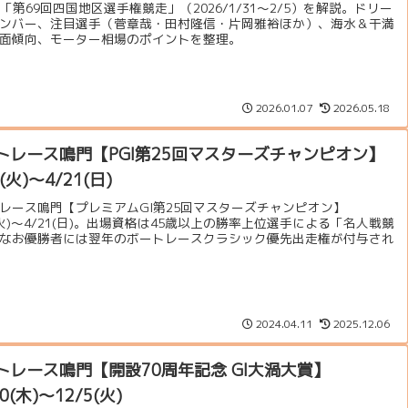
I「第69回四国地区選手権競走」（2026/1/31〜2/5）を解説。ドリー
ンバー、注目選手（菅章哉・田村隆信・片岡雅裕ほか）、海水＆干満
面傾向、モーター相場のポイントを整理。
2026.01.07
2026.05.18
トレース鳴門【PGI第25回マスターズチャンピオン】
6(火)～4/21(日)
レース鳴門【プレミアムGI第25回マスターズチャンピオン】
6(火)～4/21(日)。出場資格は45歳以上の勝率上位選手による「名人戦競
なお優勝者には翌年のボートレースクラシック優先出走権が付与され
2024.04.11
2025.12.06
トレース鳴門【開設70周年記念 GI大渦大賞】
30(木)～12/5(火)