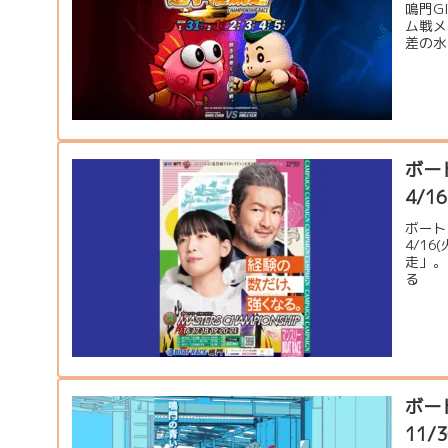
鳴門G
ム戦メ
差の水
ボー
4/1
ボート
4/1
走」。
る
ボー
11/