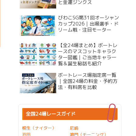
と金運ジンクス
びわこSG第31回オーシャン
カップ2026｜出場選手・ド
リーム戦・注目モーター
【全24場まとめ】ボートレ
ースのマスコットキャラク
ター図鑑｜ご当地キャラ一
覧＆誕生秘話も紹介
ボートレース場指定席一覧
｜全国24場の料金・予約方
法・有料席を比較
全国24場レースガイド
桐生（ナイター）
尼崎
戸田
鳴門（モーニング）