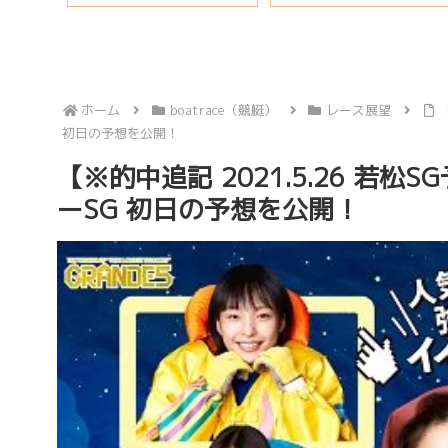
ホーム
boatrace（競艇）
レース展望
初日の予想を公開！
【※的中追記 2021.5.26 若
ーSG 初日の予想を公開！