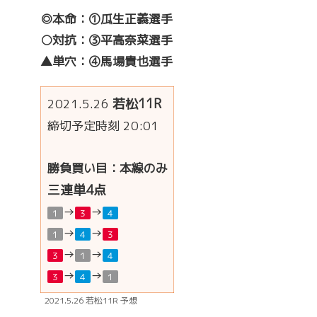
◎本命：①瓜生正義選手
○対抗：③平高奈菜選手
▲単穴：④馬場貴也選手
若松11R
2021.5.26
締切予定時刻 20:01
勝負買い目：本線のみ
三連単4点
→
→
１
３
４
→
→
１
４
３
→
→
３
１
４
→
→
３
４
１
2021.5.26 若松11R 予想