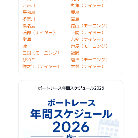
江戸川
丸亀（ナイター）
平和島
児島
多摩川
宮島
浜名湖
徳山（モーニング）
蒲郡（ナイター）
下関（ナイター）
常滑
若松（ナイター）
津
芦屋（モーニング）
三国（モーニング）
福岡
びわこ
唐津（モーニング）
住之江（ナイター）
大村（ナイター）
ボートレース年間スケジュール2026