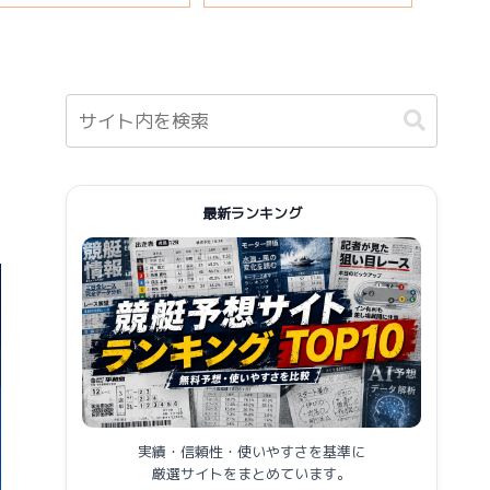
報まとめ
最新ランキング
実績・信頼性・使いやすさを基準に
厳選サイトをまとめています。