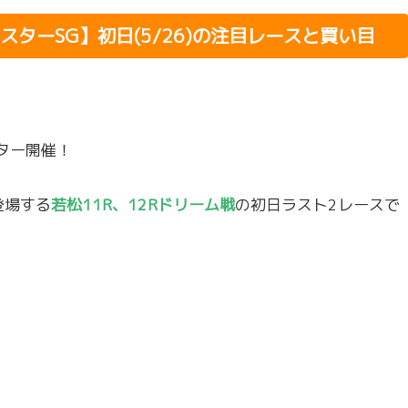
ターSG】初日(5/26)の注目レースと買い目
ター開催！
登場する
若松11R、12Rドリーム戦
の初日ラスト2レースで