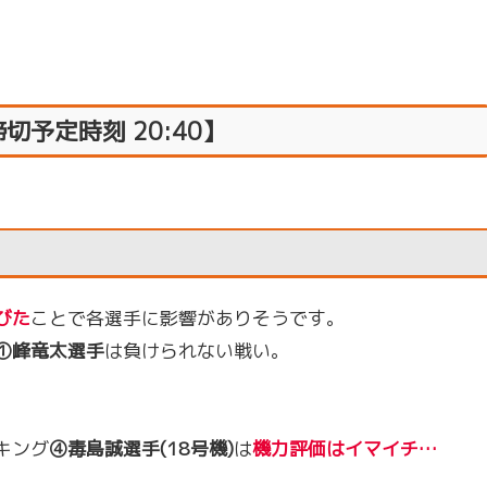
締切予定時刻 20:40】
びた
ことで各選手に影響がありそうです。
①峰竜太選手
は負けられない戦い。
キング
④毒島誠選手(18号機)
は
機力評価はイマイチ…