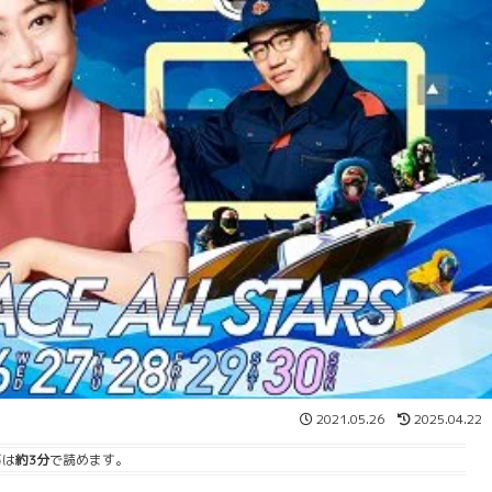
2021.05.26
2025.04.22
事は
約3分
で読めます。