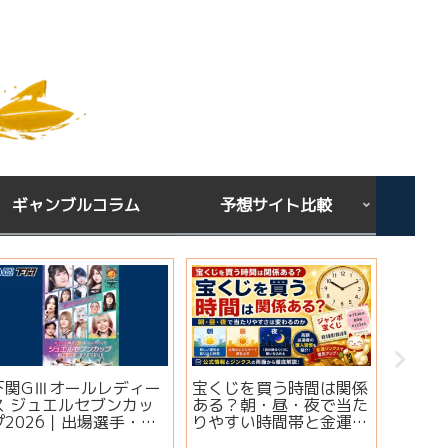
ギャンブルコラム
予想サイト比較
下関GⅢオールレディー
宝くじを買う時間は関係
シンガ
ス ジュエルセブンカッ
ある？朝・昼・夜で当た
ミ・評
プ2026｜出場選手・注
りやすい時間帯と金運ジ
想は当
目モーター・イベント情
ンクスを解説
実績・