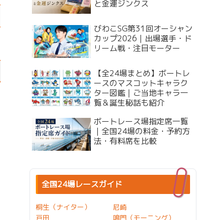
と金運ジンクス
びわこSG第31回オーシャン
カップ2026｜出場選手・ド
リーム戦・注目モーター
【全24場まとめ】ボートレ
ースのマスコットキャラク
ター図鑑｜ご当地キャラ一
覧＆誕生秘話も紹介
ボートレース場指定席一覧
｜全国24場の料金・予約方
法・有料席を比較
全国24場レースガイド
桐生（ナイター）
尼崎
戸田
鳴門（モーニング）