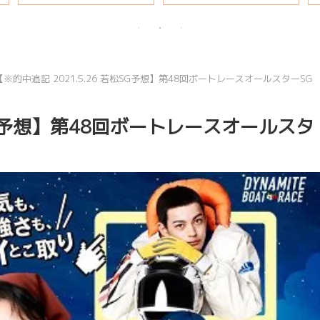
説
【※的中追記 2021.5.26 若松SG予想】第48回ボートレースオールスターSG
松SG予想】第48回ボートレースオールスタ