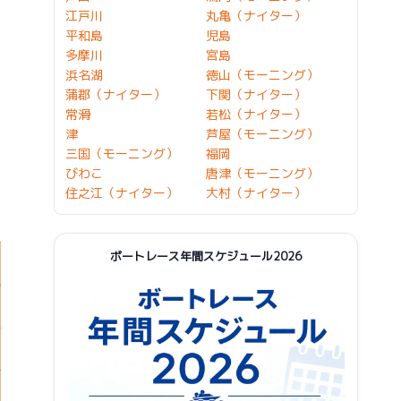
江戸川
丸亀（ナイター）
平和島
児島
多摩川
宮島
浜名湖
徳山（モーニング）
蒲郡（ナイター）
下関（ナイター）
常滑
若松（ナイター）
津
芦屋（モーニング）
三国（モーニング）
福岡
びわこ
唐津（モーニング）
住之江（ナイター）
大村（ナイター）
ボートレース年間スケジュール2026