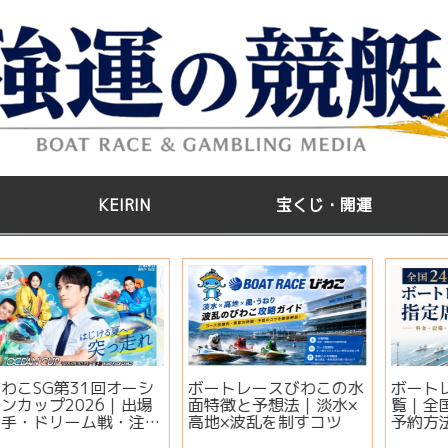
KEIRIN
宝くじ・開運
う
江戸川GⅢ第35回アサヒ
【2026年版】サマージ
管
ビールカップ2026｜出
ャンボ宝くじはいつ買
場選手・注目モーター・
う？開運日・買い方・連
イベント情報まとめ
番とバラの違いを徹底解