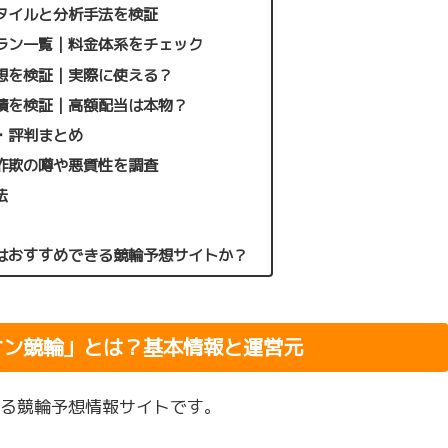
タイルと分析手法を検証
ラン一覧｜料金体系をチェック
想を検証｜実際に使える？
績を検証｜高額配当は本物？
・評判まとめ
詐欺の噂や悪質性を調査
法
はおすすめできる競輪予想サイトか？
オン競輪」とは？基本情報と運営元
る競輪予想情報サイトです。