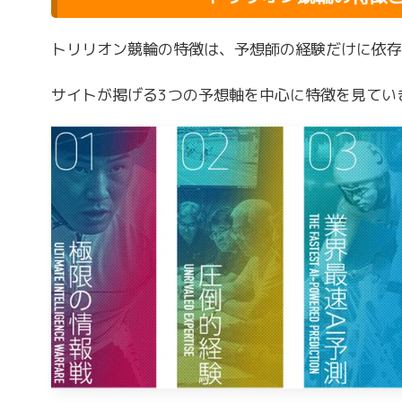
トリリオン競輪の特徴は、予想師の経験だけに依存
サイトが掲げる3つの予想軸を中心に特徴を見てい