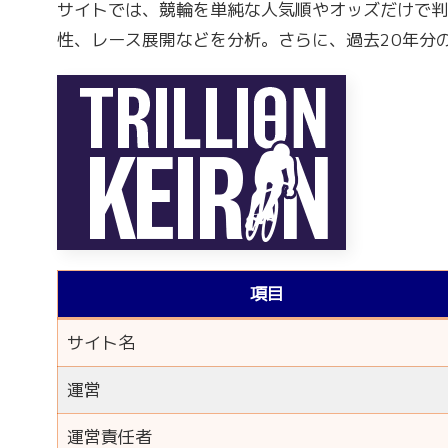
サイトでは、競輪を単純な人気順やオッズだけで判
性、レース展開などを分析。さらに、過去20年分
項目
サイト名
運営
運営責任者