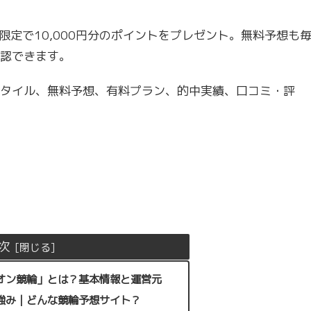
限定で10,000円分のポイントをプレゼント。無料予想も
認できます。
タイル、無料予想、有料プラン、的中実績、口コミ・評
次
オン競輪」とは？基本情報と運営元
強み｜どんな競輪予想サイト？