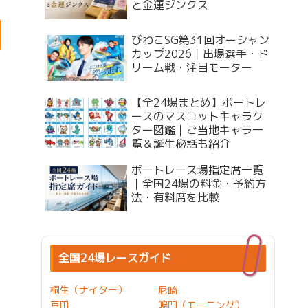
と金運ジンクス
びわこSG第31回オーシャン
カップ2026｜出場選手・ド
リーム戦・注目モーター
【全24場まとめ】ボートレ
ースのマスコットキャラク
ター図鑑｜ご当地キャラ一
覧＆誕生秘話も紹介
ボートレース場指定席一覧
｜全国24場の料金・予約方
法・有料席を比較
全国24場レースガイド
桐生（ナイター）
尼崎
戸田
鳴門（モーニング）