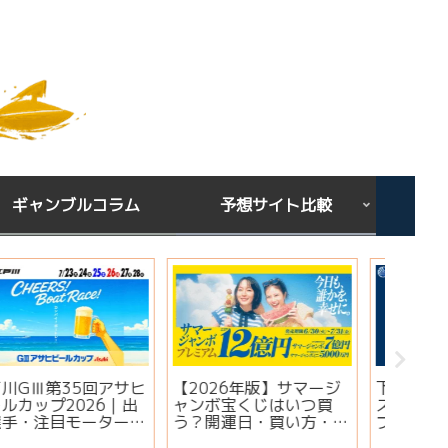
ギャンブルコラム
予想サイト比較
下関GⅢオールレディー
宝くじを買う時間は関係
シンガ
ス ジュエルセブンカッ
ある？朝・昼・夜で当た
ミ・評
プ2026｜出場選手・注
りやすい時間帯と金運ジ
想は当
目モーター・イベント情
ンクスを解説
実績・