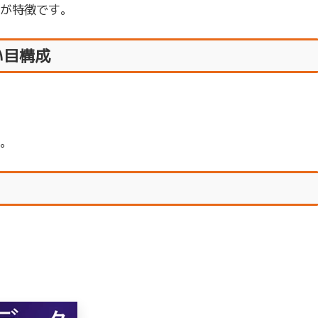
が特徴です。
い目構成
。