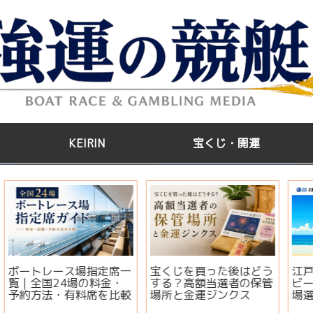
KEIRIN
宝くじ・開運
う
江戸川GⅢ第35回アサヒ
【2026年版】サマージ
管
ビールカップ2026｜出
ャンボ宝くじはいつ買
場選手・注目モーター・
う？開運日・買い方・連
イベント情報まとめ
番とバラの違いを徹底解