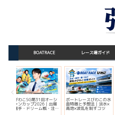
BOATRACE
レース場ガイド
この水
ボートレース場指定席一
宝くじを買った後はど
淡水×
覧｜全国24場の料金・
する？高額当選者の保
コツ
予約方法・有料席を比較
場所と金運ジンクス