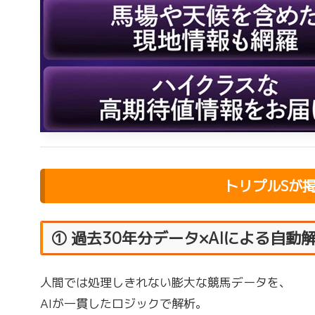
トリプルSが
① 過去30年分データ×AIによる自動
人間では処理しきれない膨大な競馬データを、
AIが一貫したロジックで解析。