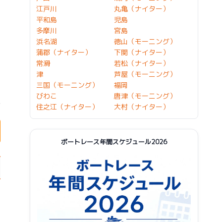
江戸川
丸亀（ナイター）
平和島
児島
多摩川
宮島
浜名湖
徳山（モーニング）
蒲郡（ナイター）
下関（ナイター）
常滑
若松（ナイター）
津
芦屋（モーニング）
三国（モーニング）
福岡
びわこ
唐津（モーニング）
住之江（ナイター）
大村（ナイター）
ボートレース年間スケジュール2026