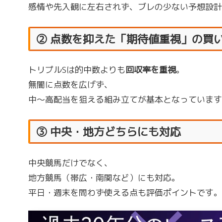
感情や先入観に左右されず、ブレの少ない予想設計
② 点数を抑えた「期待値重視」の買
トリプルSは的中数よりも
回収率を重視
。
無闇に点数を広げず、
中〜高配当を狙える組み立てが基本となっています
③ 中央・地方どちらにも対応
中央競馬だけでなく、
地方競馬（帯広・南関など）にも対応。
平日・週末を問わず使える点も評価ポイントです。