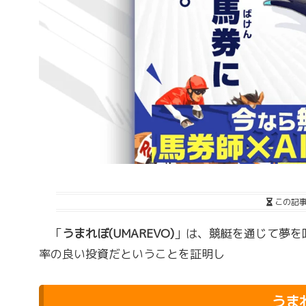
この記
「
うまれぼ(UMAREVO)
」は、競艇を通じて夢を
率の良い投資だということを証明し
うま