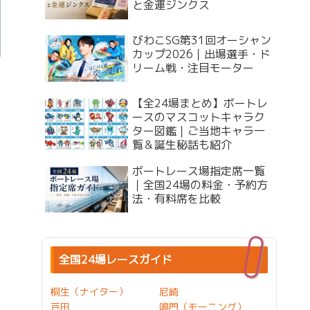
と金運ジンクス
びわこSG第31回オーシャン
カップ2026｜出場選手・ド
リーム戦・注目モーター
【全24場まとめ】ボートレ
ースのマスコットキャラク
ター図鑑｜ご当地キャラ一
覧＆誕生秘話も紹介
ボートレース場指定席一覧
｜全国24場の料金・予約方
法・有料席を比較
全国24場レースガイド
桐生（ナイター）
尼崎
戸田
鳴門（モーニング）