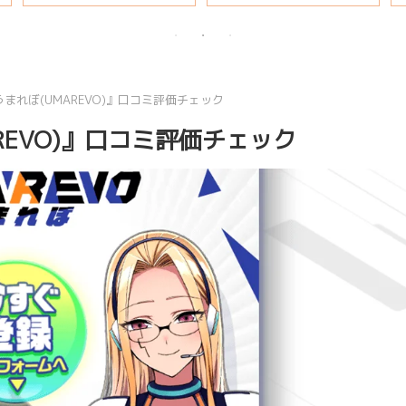
説
まれぼ(UMAREVO)』口コミ評価チェック
REVO)』口コミ評価チェック