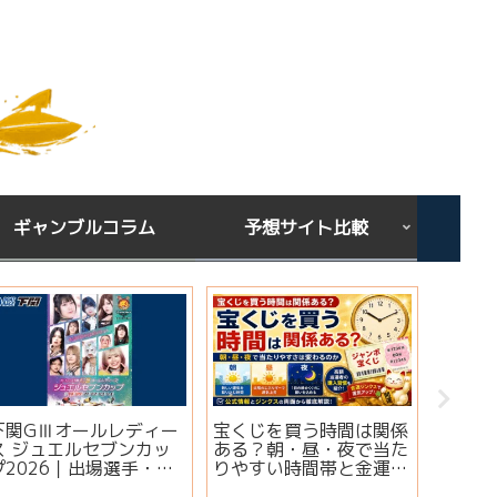
ギャンブルコラム
予想サイト比較
下関GⅢオールレディー
宝くじを買う時間は関係
シンガ
ス ジュエルセブンカッ
ある？朝・昼・夜で当た
ミ・評
プ2026｜出場選手・注
りやすい時間帯と金運ジ
想は当
目モーター・イベント情
ンクスを解説
実績・