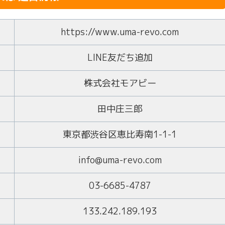
https://www.uma-revo.com
LINE友だち追加
株式会社モアビー
田中庄三郎
東京都渋谷区恵比寿南1-1-1
info@uma-revo.com
03-6685-4787
133.242.189.193