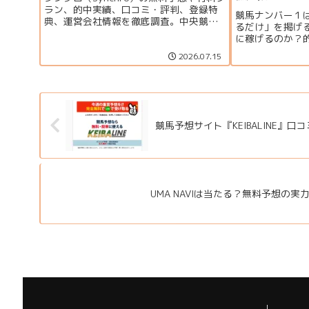
ラン、的中実績、口コミ・評判、登録特
競馬ナンバー１
典、運営会社情報を徹底調査。中央競
るだけ」を掲げ
馬・地方競馬に対応する競馬予想サイト
に稼げるのか？
の実力を検証します。
制度・登録特典
2026.07.15
的に検証します
競馬予想サイト『KEIBALINE』
UMA NAVIは当たる？無料予想の