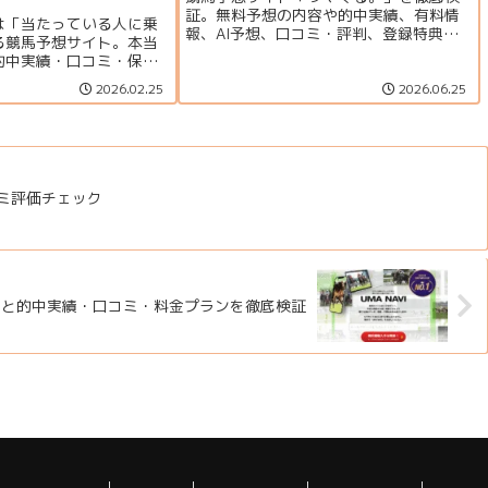
証。無料予想の内容や的中実績、有料情
は「当たっている人に乗
報、AI予想、口コミ・評判、登録特典、
る競馬予想サイト。本当
運営会社情報まで詳しく調査し、本当に
的中実績・口コミ・保証
利用する価値があるのか編集部がレビュ
・運営会社情報まで客観
ーします。
2026.02.25
2026.06.25
。
口コミ評価チェック
実力と的中実績・口コミ・料金プランを徹底検証