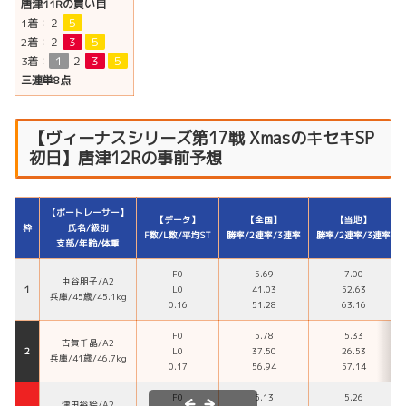
唐津11Rの買い目
1着：
２
５
2着：
２
３
５
3着：
１
２
３
５
三連単8点
【ヴィーナスシリーズ第17戦 XmasのキセキSP
初日】唐津12Rの事前予想
【ボートレーサー】
【データ】
【全国】
【当地】
枠
氏名/級別
F数/L数/平均ST
勝率/2連率/3連率
勝率/2連率/3連率
支部/年齢/体重
F0
5.69
7.00
中谷朋子/A2
１
L0
41.03
52.63
兵庫/45歳/45.1kg
0.16
51.28
63.16
F0
5.78
5.33
古賀千晶/A2
２
L0
37.50
26.53
兵庫/41歳/46.7kg
0.17
56.94
57.14
F0
5.13
5.26
津田裕絵/A2