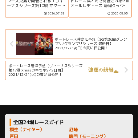
ベント情報まとめ
ベント情報まとめ
レース児島で開催される「ヴィ
トレース浜名湖で開催されるGⅢ
ーナスシリーズ第10戦 マクール
オールレディース 静岡クラウン
杯争奪第16回クラリスカップ」
メロン杯の特集ページです。出
2026.07.28
2026.08.05
の特集ページです。出場選手一
場選手一覧、シリーズ展望、ド
覧、シリーズ展望、ドリーム
リーム戦、注目モーター、水面
戦、注目モーター、イベント情
特徴、舟券攻略、アクセス情報
報まで詳しく紹介します。
を詳しく紹介します。
ボートレース住之江予想【SG第36回グラン
プリ/グランプリシリーズ 最終日】
2021/12/19(日)の買い目公開！
ボートレース唐津予想【ヴィーナスシリーズ
第17戦 XmasのキセキSP 2日目】
2021/12/21(火)の買い目公開！
全国24場レースガイド
桐生（ナイター）
尼崎
戸田
鳴門（モーニング）