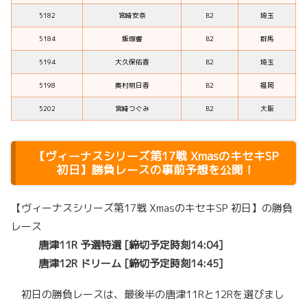
5182
宮崎安奈
B2
埼玉
5184
飯塚響
B2
群馬
5194
大久保佑香
B2
埼玉
5198
奥村明日香
B2
福岡
5202
宮崎つぐみ
B2
大阪
【ヴィーナスシリーズ第17戦 XmasのキセキSP
初日】勝負レースの事前予想を公開！
【ヴィーナスシリーズ第17戦 XmasのキセキSP 初日】の勝負
レース
唐津11R 予選特選 [締切予定時刻14:04]
唐津12R ドリーム [締切予定時刻14:45]
初日の勝負レースは、最後半の唐津11Rと12Rを選びまし