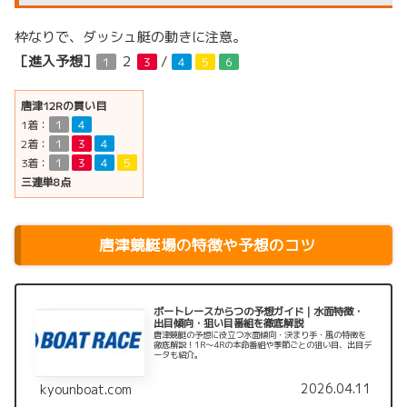
枠なりで、ダッシュ艇の動きに注意。
［進入予想］
２
/
１
３
４
５
６
唐津12Rの買い目
1着：
１
４
2着：
１
３
４
3着：
１
３
４
５
三連単8点
唐津競艇場の特徴や予想のコツ
ボートレースからつの予想ガイド｜水面特徴・
出目傾向・狙い目番組を徹底解説
唐津競艇の予想に役立つ水面傾向・決まり手・風の特徴を
徹底解説！1R〜4Rの本命番組や季節ごとの狙い目、出目デ
ータも紹介。
2026.04.11
kyounboat.com