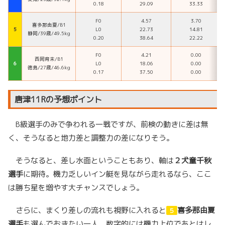
0.18
29.09
33.33
F0
4.57
3.70
喜多那由夏/B1
５
L0
22.73
14.81
静岡/39歳/49.5kg
0.20
38.64
22.22
F0
4.21
0.00
西岡育未/B1
６
L0
18.06
0.00
徳島/27歳/46.6kg
0.17
37.50
0.00
唐津11Rの予想ポイント
B級選手のみで争われる一戦ですが、前検の動きに差は無
く、そうなると地力差と調整力の差になりそう。
そうなると、差し水面ということもあり、軸は
２
犬童千秋
選手
に期待。機力乏しいイン艇を見ながら走れるなら、ここ
は勝ち星を増やす大チャンスでしょう。
さらに、まくり差しの流れも視野に入れると
喜多那由夏
５
選手
も選んでおきたい一人。数字的には機力上位であとはレ