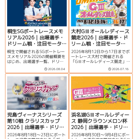
介します。
イベント情報まで詳しく紹介し
ます。
桐生SGボートレースメモ
大村GⅢオールレディース
リアル2026｜出場選手・
競走2026｜出場選手・ド
ドリーム戦・注目モータ
リーム戦・注目モータ
ー・イベント情報まとめ
ー・イベント情報まとめ
桐生で開催されるSGボートレー
2026年8月12日から17日までボ
スメモリアル2026の開催概要を
ートレース大村で開催される
はじめ、出場選手一覧、ドリー
「GⅢオールレディース競走」の
ム戦、注目モーター、水面特
特集ページです。シリーズ展
2026.08.04
2026.07.16
徴、イベント情報を詳しく紹
望、出場選手一覧、発祥地ドリ
介。峰竜太、毒島誠、定松勇樹
ーム、注目モーター、大村水面
らトップレーサーが集結する真
の攻略ポイント、イベント情報
夏のSGの見どころを徹底解説し
まで詳しく紹介します。
ます。
児島ヴィーナスシリーズ
浜名湖GⅢオールレディー
第10戦 クラリスカップ
ス 静岡クラウンメロン杯
2026｜出場選手・ドリー
2026｜出場選手・ドリー
ム戦・注目モーター・イ
ム戦・注目モーター・イ
2026年8月18日～23日にボート
2026年8月30日～9月4日にボー