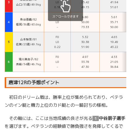
３
L0
25.42
41.94
山口/35歳/49.9kg
0.18
49.15
51.61
スクロールできます
F0
6.80
5.61
魚谷香織/B2
４
L0
50.00
35.71
福岡/36歳/43.6kg
–
73.33
50.00
F0
5.32
4.65
山本梨菜/B1
５
L0
30.38
19.49
佐賀/23歳/49.1kg
0.22
51.90
43.22
F0
4.97
4.53
滝川真由子/B2
６
L0
33.78
21.05
長崎/34歳/46.7kg
–
47.30
36.84
唐津12Rの予想ポイント
初日のドリーム戦は、勝率上位が集められており、ベテラ
ンのイン艇と機力上位のカド艇との一騎討ちの様相。
その軸には、ここは当地成績の良さが光る
中谷朋子選手
１
を選びます。ベテランの経験値で勝負強さを発揮してくるで