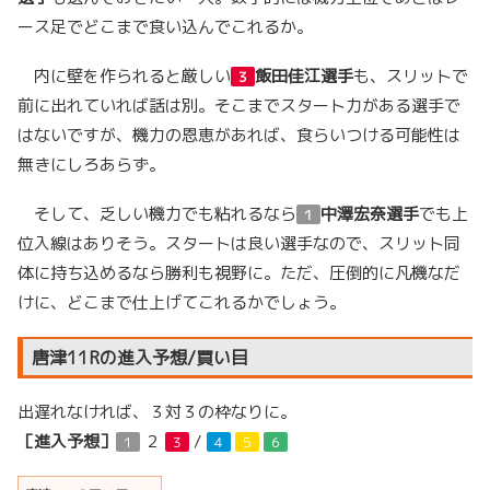
ース足でどこまで食い込んでこれるか。
内に壁を作られると厳しい
飯田佳江選手
も、スリットで
３
前に出れていれば話は別。そこまでスタート力がある選手で
はないですが、機力の恩恵があれば、食らいつける可能性は
無きにしろあらず。
そして、乏しい機力でも粘れるなら
中澤宏奈選手
でも上
１
位入線はありそう。スタートは良い選手なので、スリット同
体に持ち込めるなら勝利も視野に。ただ、圧倒的に凡機なだ
けに、どこまで仕上げてこれるかでしょう。
唐津11Rの進入予想/買い目
出遅れなければ、３対３の枠なりに。
［進入予想］
２
/
１
３
４
５
６