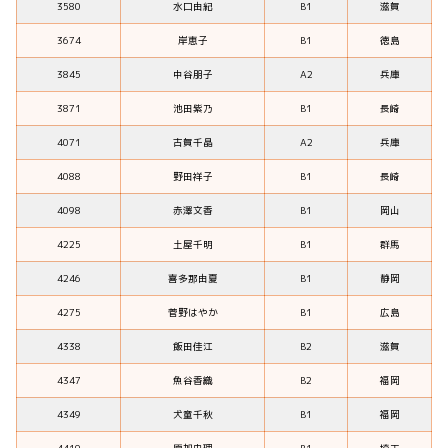
3580
水口由紀
B1
滋賀
3674
岸恵子
B1
徳島
3845
中谷朋子
A2
兵庫
3871
池田紫乃
B1
長崎
4071
古賀千晶
A2
兵庫
4088
野田祥子
B1
長崎
4098
赤澤文香
B1
岡山
4225
土屋千明
B1
群馬
4246
喜多那由夏
B1
静岡
4275
菅野はやか
B1
広島
4338
飯田佳江
B2
滋賀
4347
魚谷香織
B2
福岡
4349
犬童千秋
B1
福岡