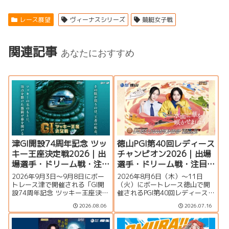
レース展望
ヴィーナスシリーズ
競艇女子戦
関連記事
あなたにおすすめ
津GI開設74周年記念 ツッ
徳山PGI第40回レディース
キー王座決定戦2026｜出
チャンピオン2026｜出場
場選手・ドリーム戦・注
選手・ドリーム戦・注目
目モーター・イベント情
モーター・イベント情報
2026年9月3日〜9月8日にボー
2026年8月6日（木）～11日
報まとめ
まとめ
トレース津で開催される「GI開
（火）にボートレース徳山で開
設74周年記念 ツッキー王座決定
催されるPGI第40回レディースチ
戦」の特集ページです。出場選
ャンピオン（女子王座決定戦）
2026.08.06
2026.07.16
手一覧、シリーズ展望、ドリー
の特集ページです。出場選手一
ム戦、注目モーター、水面特
覧、シリーズ展望、ドリーム
徴、イベント情報まで詳しく紹
戦、注目モーター、水面特徴、