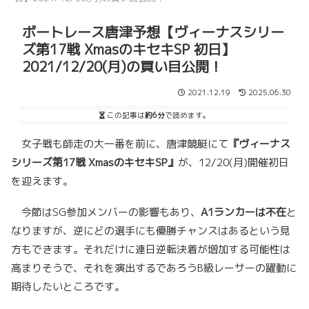
ボートレース唐津予想【ヴィーナスシリー
ズ第17戦 XmasのキセキSP 初日】
2021/12/20(月)の買い目公開！
2021.12.19
2025.06.30
この記事は
約6分
で読めます。
女子戦も師走の大一番を前に、唐津競艇にて
『ヴィーナス
シリーズ第17戦 XmasのキセキSP』
が、12/20(月)開催初日
を迎えます。
今節はSG参加メンバーの影響もあり、
A1ランカーは不在
と
なりますが、逆にどの選手にも優勝チャンスはあるという見
方もできます。それだけに連日逆転決着が増加する可能性は
高まりそうで、それを演出するであろうB級レーサーの躍動に
期待したいところです。