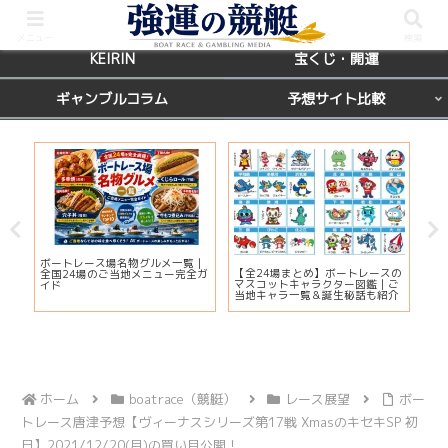
BOATRACE
レース場ガイド
メニュー
検索
KEIRIN
宝くじ・開運
ギャンブルコラム
予想サイト比較
カ
ボートレース場名物グルメ一覧｜
びわ
【全24場まとめ】ボートレースの
応
全国24場のご当地メニュー完全ガ
プ2
マスコットキャラクター図鑑｜ご
ま
イド
注
当地キャラ一覧＆誕生秘話も紹介
ホーム
boatrace（競艇）
レース展望
ボー
トレース唐津予想【ヴィーナスシリーズ第17戦 XmasのキセキSP 初
日】2021/12/20(月)の買い目公開！