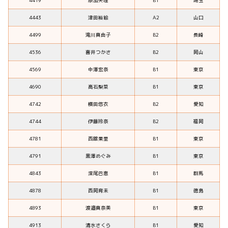
4419
原加央理
B1
埼玉
4443
津田裕絵
A2
山口
4499
滝川真由子
B2
長崎
4536
喜井つかさ
B2
岡山
4569
中澤宏奈
B1
東京
4690
高石梨菜
B1
東京
4742
横田悠衣
B2
愛知
4744
伊藤玲奈
B2
福岡
4781
西舘果里
B1
東京
4791
黒澤めぐみ
B1
東京
4843
深尾巴恵
B1
群馬
4878
西岡育未
B1
徳島
4893
渡邉真奈美
B1
東京
4913
清水さくら
B1
愛知