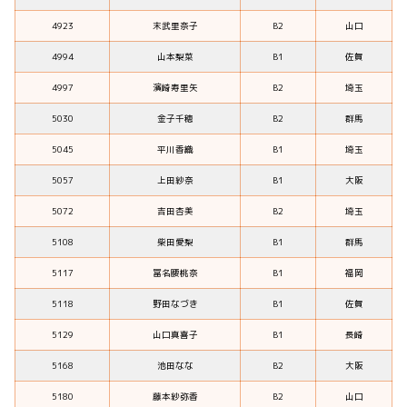
4923
末武里奈子
B2
山口
4994
山本梨菜
B1
佐賀
4997
濱崎寿里矢
B2
埼玉
5030
金子千穂
B2
群馬
5045
平川香織
B1
埼玉
5057
上田紗奈
B1
大阪
5072
吉田杏美
B2
埼玉
5108
柴田愛梨
B1
群馬
5117
冨名腰桃奈
B1
福岡
5118
野田なづき
B1
佐賀
5129
山口真喜子
B1
長崎
5168
池田なな
B2
大阪
5180
藤本紗弥香
B2
山口