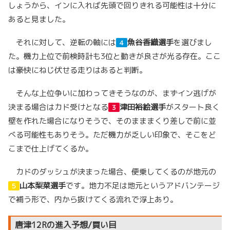
しょうから、インに入れば先頭で回りきれる可能性は十分に
あると見ました。
それに対して、逆転の軸には
魚谷香織選手
を選びまし
４
た。機力上位で前検時計も3位と動きが良さが光る存在。ここ
は豪快にねじ伏せる走りはあると判断。
そんな上位争いに加わってきそうなのが、まずイン逃げが
決まる場合はカド受けとなる
津田裕絵選手
がスタート良く
３
壁を作れた場合になりそうで、そのまままくり差しで前に並
べる可能性もありそう。ただ機力が乏しい印象で、そこをど
こまで仕上げてくるか。
カドのダッシュが決まった場合、便乗してくるのが地元の
山本梨菜選手
です。地力不足は地元というアドバンテージ
５
で補う形で、内から抜けてくる流れで浮上あり。
唐津12Rの進入予想/買い目