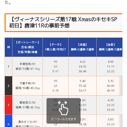
た。
【ヴィーナスシリーズ第17戦 XmasのキセキSP
初日】唐津11Rの事前予想
【ボートレーサー】
【データ】
【全国】
【当地】
枠
氏名/級別
F数/L数/平均ST
勝率/2連率/3連率
勝率/2連率/3連率
支部/年齢/体重
F0
4.22
4.00
中澤宏奈/B1
１
L0
24.32
11.11
東京/33歳/47.1kg
0.17
36.49
22.22
F0
5.40
5.32
犬童千秋/B1
２
L0
35.42
36.00
福岡/36歳/49.2kg
0.19
54.17
49.33
F0
3.60
4.33
飯田佳江/B2
３
L0
12.07
22.22
滋賀/37歳/46.7kg
0.23
27.59
33.33
スクロールできます
F0
3.91
3.83
清水さくら/B1
４
L0
18.18
22.22
愛知/25歳/52.1kg