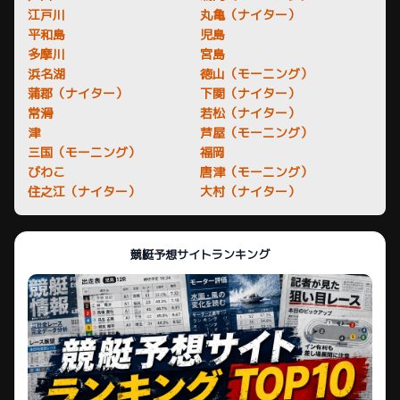
江戸川
丸亀（ナイター）
平和島
児島
多摩川
宮島
浜名湖
徳山（モーニング）
蒲郡（ナイター）
下関（ナイター）
常滑
若松（ナイター）
津
芦屋（モーニング）
三国（モーニング）
福岡
びわこ
唐津（モーニング）
住之江（ナイター）
大村（ナイター）
競艇予想サイトランキング