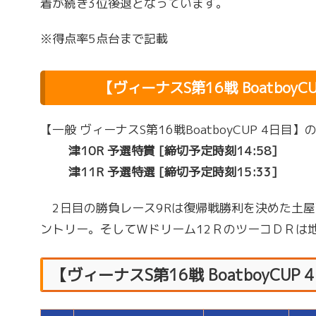
着が続き3位後退となっています。
※得点率5点台まで記載
【ヴィーナスS第16戦 Boatbo
【一般 ヴィーナスS第16戦BoatboyCUP 4日目
津10R 予選特賞 [締切予定時刻14:58]
津11R 予選特選 [締切予定時刻15:33]
2日目の勝負レース9Rは復帰戦勝利を決めた土屋
ントリー。そしてＷドリーム12ＲのツーコＤＲは
【ヴィーナスS第16戦 BoatboyCUP