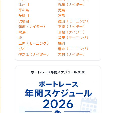
江戸川
丸亀（ナイター）
平和島
児島
多摩川
宮島
浜名湖
徳山（モーニング）
蒲郡（ナイター）
下関（ナイター）
常滑
若松（ナイター）
津
芦屋（モーニング）
三国（モーニング）
福岡
びわこ
唐津（モーニング）
住之江（ナイター）
大村（ナイター）
ボートレース年間スケジュール2026