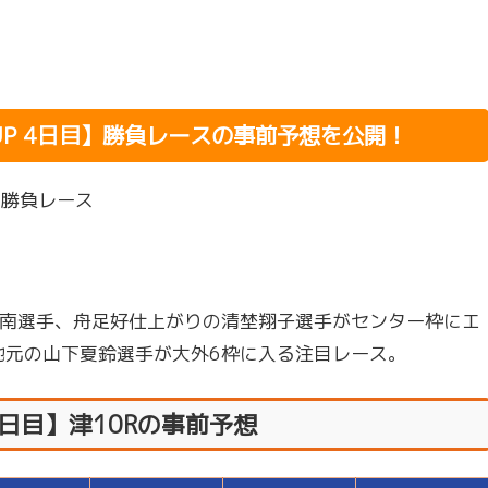
yCUP 4日目】勝負レースの事前予想を公開！
】の勝負レース
南選手、舟足好仕上がりの清埜翔子選手がセンター枠にエ
地元の山下夏鈴選手が大外6枠に入る注目レース。
 4日目】津10Rの事前予想