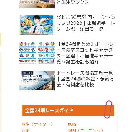
と金運ジンクス
びわこSG第31回オーシャン
カップ2026｜出場選手・ド
リーム戦・注目モーター
【全24場まとめ】ボートレ
ースのマスコットキャラク
ター図鑑｜ご当地キャラ一
覧＆誕生秘話も紹介
ボートレース場指定席一覧
｜全国24場の料金・予約方
法・有料席を比較
全国24場レースガイド
桐生（ナイター）
尼崎
戸田
鳴門（モーニング）