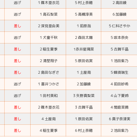
逃げ
１
篠木亜衣花
５
村上奈穂
２
高田綾
逃げ
１
高石梨菜
５
高橋淳美
６
加藤綾
差し
２
深見亜由美
１
前原哉
５
仁科さやか
逃げ
１
犬童千秋
２
森田太陽
５
坂本奈央
差し
２
稲生夏季
1赤井星璃菜
５
古賀千晶
差し
２
清埜翔子
５
原田佑実
１
池田紫乃
差し
２
島田なぎさ
１
土屋南
５
蜂須瑞生
逃げ
１
喜井つかさ
２
加藤綾
４
前田紗希
逃げ
１
田村美和
３
矢野真梨菜
４
山下夏鈴
差し
２
篠木亜衣花
３
古賀千晶
４
間庭菜摘
差し
４
土屋南
１
原田佑実
６
真子奈津実
差し
４
稲生夏季
６
村上奈穂
２
池田紫乃