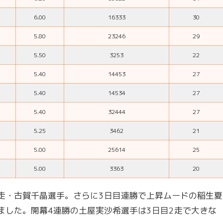
6.00
16333
30
5.80
23246
29
5.50
3253
22
5.40
14453
27
5.40
14534
27
5.40
32444
27
5.25
3462
21
5.00
25614
25
5.00
3363
20
走・古賀千晶選手。さらに3日目連勝で上昇ムードの稲生夏
ました。開幕4連勝の土屋実沙希選手は3日目2走で大きな