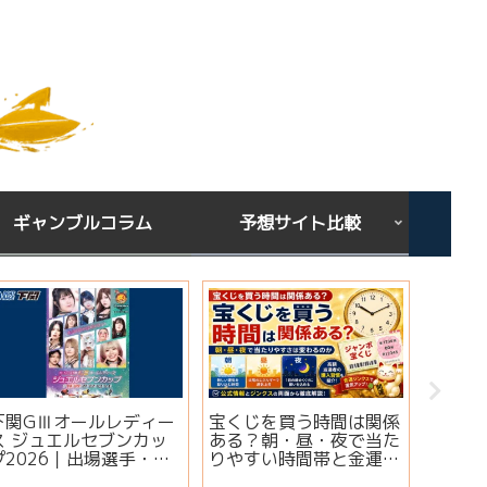
ギャンブルコラム
予想サイト比較
下関GⅢオールレディー
宝くじを買う時間は関係
シンガ
ス ジュエルセブンカッ
ある？朝・昼・夜で当た
ミ・評
プ2026｜出場選手・注
りやすい時間帯と金運ジ
想は当
目モーター・イベント情
ンクスを解説
実績・