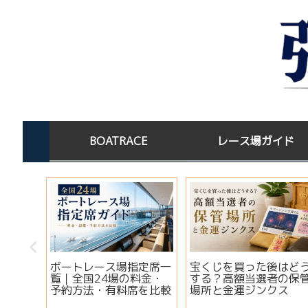
BOATRACE
レース場ガイド
この水
ボートレース場指定席一
宝くじを買った後はど
淡水×
覧｜全国24場の料金・
する？高額当選者の保
コツ
予約方法・有料席を比較
場所と金運ジンクス