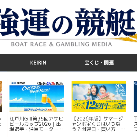
KEIRIN
宝くじ・開運
う
江戸川GⅢ第35回アサヒ
【2026年版】サマージ
管
ビールカップ2026｜出
ャンボ宝くじはいつ買
場選手・注目モーター・
う？開運日・買い方・連
イベント情報まとめ
番とバラの違いを徹底解