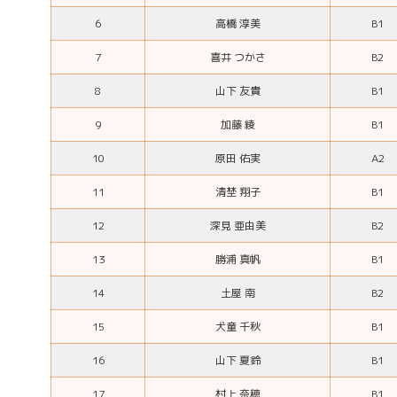
6
高橋 淳美
B1
7
喜井 つかさ
B2
8
山下 友貴
B1
9
加藤 綾
B1
10
原田 佑実
A2
11
清埜 翔子
B1
12
深見 亜由美
B2
13
勝浦 真帆
B1
14
土屋 南
B2
15
犬童 千秋
B1
16
山下 夏鈴
B1
17
村上 奈穂
B1