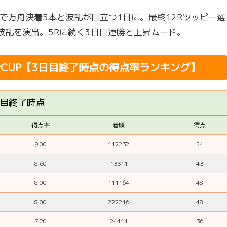
で万舟決着5本と波乱が目立つ1日に。最終12Rツッピー選
波乱を演出。5Rに続く3日目連勝と上昇ムード。
oyCUP【3日目終了時点の得点率ランキング】
日目終了時点
得点率
着順
得点
9.00
112232
54
8.60
13311
43
8.00
111164
48
8.00
222216
48
7.20
24411
36