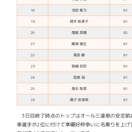
18
池田 紫乃
B1
19
鈴木 祐美子
B1
20
間庭 菜摘
B2
21
蜂須 瑞生
B1
22
高田 綾
B1
23
孫崎 百世
B1
24
前原 哉
B1
25
高石 梨菜
B1
26
真子 奈津実
B1
3日目終了時点のトップはオール三連単の安定航
季選手が2位に付けて準優好枠争いに名乗りを上げ