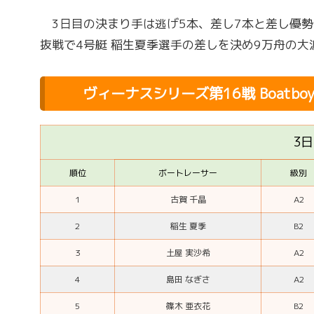
3日目の決まり手は逃げ5本、差し7本と差し優勢
抜戦で4号艇 稲生夏季選手の差しを決め9万舟の大
ヴィーナスシリーズ第16戦 Boatb
3
順位
ボートレーサー
級別
1
古賀 千晶
A2
2
稲生 夏季
B2
3
土屋 実沙希
A2
4
島田 なぎさ
A2
5
篠木 亜衣花
B2