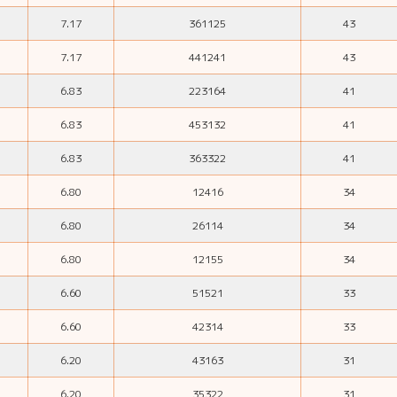
7.17
361125
43
7.17
441241
43
6.83
223164
41
6.83
453132
41
6.83
363322
41
6.80
12416
34
6.80
26114
34
6.80
12155
34
6.60
51521
33
6.60
42314
33
6.20
43163
31
6.20
35322
31