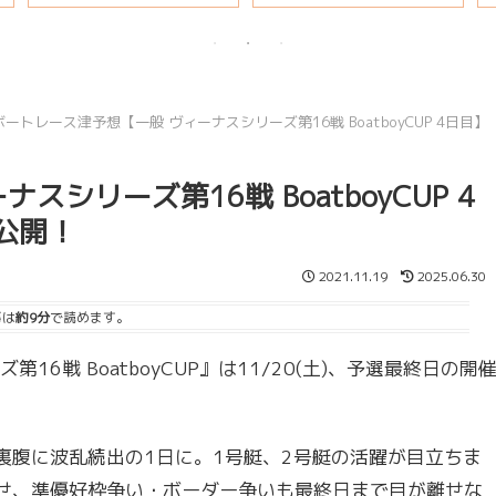
説
ボートレース津予想【一般 ヴィーナスシリーズ第16戦 BoatboyCUP 4日目】
シリーズ第16戦 BoatboyCUP 4
目公開！
2021.11.19
2025.06.30
事は
約9分
で読めます。
戦 BoatboyCUP』は11/20(土)、予選最終日の開
腹に波乱続出の1日に。1号艇、2号艇の活躍が目立ちま
せ、準優好枠争い・ボーダー争いも最終日まで目が離せな