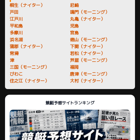
桐生（ナイター）
尼崎
戸田
鳴門（モーニング）
江戸川
丸亀（ナイター）
平和島
児島
多摩川
宮島
浜名湖
徳山（モーニング）
蒲郡（ナイター）
下関（ナイター）
常滑
若松（ナイター）
津
芦屋（モーニング）
三国（モーニング）
福岡
びわこ
唐津（モーニング）
住之江（ナイター）
大村（ナイター）
競艇予想サイトランキング