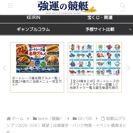
BOATRACE
レース場ガイド
メニュー
検索
KEIRIN
宝くじ・開運
ギャンブルコラム
予想サイト比較
カ
ボートレース場名物グルメ一覧｜
びわ
【全24場まとめ】ボートレースの
応
全国24場のご当地メニュー完全ガ
プ2
マスコットキャラクター図鑑｜ご
ま
イド
注
当地キャラ一覧＆誕生秘話も紹介
ホーム
keirin（競輪）
GII／GIII
和歌山グラ
ンプリ2026（GⅢ）展望｜出場選手・バンク特徴・イベント情報まと
め