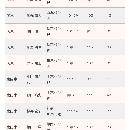
追
茨城/S1/
関東
杉森 輝大
104.09
103
43
両
栃木/S1/
関東
磯田 旭
101.47
96
36
追
栃木/S1/
関東
杉浦 侑吾
109.58
115
30
逃
東京/S1/
関東
鈴木 竜士
109.88
107
31
両
和田 健太
千葉/S1/
南関東
112.05
87
44
郎
追
千葉/S1/
南関東
野口 裕史
99.30
111
42
逃
神奈
南関東
松井 宏佑
116.14
113
33
川/S1/逃
静岡/S1/
南関東
簗田 一輝
109.13
107
30