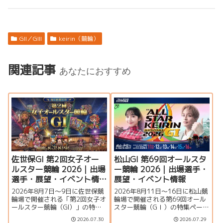
GII／GIII
keirin（競輪）
関連記事
あなたにおすすめ
佐世保GI 第2回女子オー
松山GI 第69回オールスタ
ルスター競輪 2026｜出場
ー競輪 2026｜出場選手・
選手・展望・イベント情
展望・イベント情報
報
2026年8月7日～9日に佐世保競
2026年8月11日～16日に松山競
輪場で開催される「第2回女子オ
輪場で開催される第69回オール
ールスター競輪（GI）」の特集
スター競輪（GⅠ）の特集ページ
ページです。開催概要、出場予
です。出場予定選手、ドリーム
2026.07.30
2026.07.29
定選手、ガールズドリームレー
レース、オリオン賞レース、シ