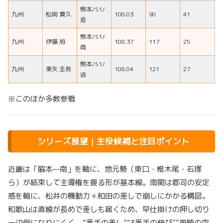
熊本/S1/
九州
松岡 貴久
108.03
90
41
追
熊本/S1/
九州
伊藤 旭
108.37
117
25
両
熊本/S1/
九州
東矢 圭吾
108.04
121
27
逃
※このほか多数参戦
シリーズ展望｜主役候補と注目ポイント
近畿は「脇本—南」を軸に、地元勢（東口・椎木尾・石塚
ら）が結束して主導権を握る形が基本線。南関は郡司の安定
感を軸に、松井の機動力＋和田の差しで崩しにかかる構図。
和歌山は直線が長めで差しも届くため、早仕掛けの押し切り
一辺倒になりにくく、“番手の差し”“3番手の伸び”“単騎の突