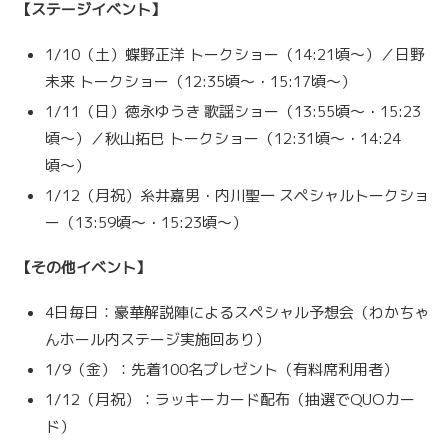
【ステージイベント】
1/10（土）蝶野正洋 トークショー（14:21頃〜）／日野
未来 トークショー（12:35頃〜・15:17頃〜）
1/11（日）徳永ゆうき 歌謡ショー（13:55頃〜・15:23
頃〜）／秋山拓巳 トークショー（12:31頃〜・14:24
頃〜）
1/12（月祝）糸井嘉男・内川聖一 スペシャルトークショ
ー（13:59頃〜・15:23頃〜）
【その他イベント】
4日毎日：豪華解説陣によるスペシャル予想会（わかちゃ
んホール内ステージ実施回あり）
1/9（金）：先着100名プレゼント（有料席利用者）
1/12（月祝）：ラッキーカード配布（抽選でQUOカー
ド）