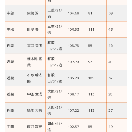
両
三重/S1/
中部
柴崎 淳
104.69
91
39
両
三重/S1/
中部
皿屋 豊
109.53
111
43
逃
和歌
近畿
東口 善朋
108.78
85
46
山/S1/追
椎木尾 拓
和歌
近畿
107.70
93
40
哉
山/S1/追
石塚 輪太
和歌
近畿
105.20
105
32
郎
山/S1/逃
大阪/S1/
近畿
中釜 章成
109.17
113
28
逃
大阪/S1/
近畿
福永 大智
107.22
113
27
逃
岡山/S1/
中国
筒井 敦史
102.57
85
49
追