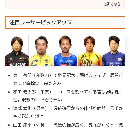
で届く存在
注目レーサーピックアップ
東口 善朋（和歌山）：地元記念に懸けるタイプ。展開ひ
とつで直線の一突っ込み
和田 健太郎（千葉）：コースを割ってくる差し脚は健
在。混戦の2・3着で怖い
渡部 幸訓（福島）：好位確保からの伸びが武器。番手が
空く形なら浮上
山田 庸平（佐賀）：戦法の幅が広く、流れが向くと一気