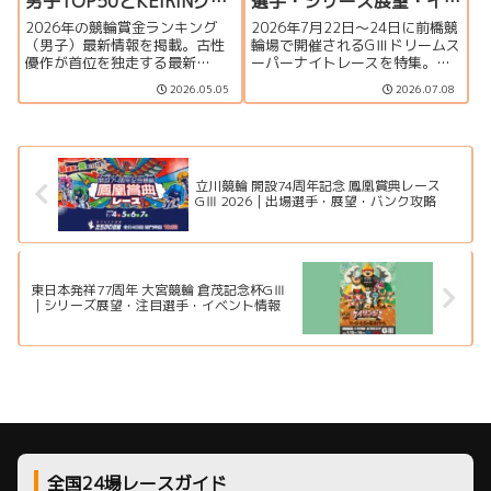
男子TOP50とKEIRINグラ
選手・シリーズ展望・イ
ンプリ争い
ベント情報
2026年の競輪賞金ランキング
2026年7月22日～24日に前橋競
（男子）最新情報を掲載。古性
輪場で開催されるGⅢドリームス
優作が首位を独走する最新
ーパーナイトレースを特集。
TOP50一覧、上位選手の動向、
佐々木豪、恩田淳平、酒井雄多
2026.05.05
2026.07.08
主要タイトルホルダー、KEIRIN
らS級注目選手、ガールズ出場選
グランプリ2026出場争いを分か
手、バンク特徴、イベント情
りやすく紹介します。
報、アクセス情報を紹介しま
す。
立川競輪 開設74周年記念 鳳凰賞典レース
GⅢ 2026｜出場選手・展望・バンク攻略
東日本発祥77周年 大宮競輪 倉茂記念杯GⅢ
｜シリーズ展望・注目選手・イベント情報
全国24場レースガイド