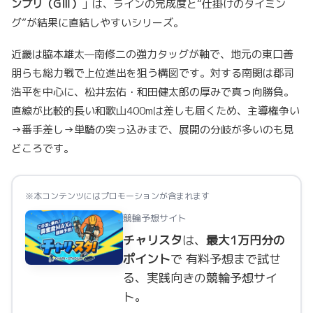
ンプリ（GⅢ）
」は、ラインの完成度と“仕掛けのタイミン
グ”が結果に直結しやすいシリーズ。
近畿は脇本雄太—南修二の強力タッグが軸で、地元の東口善
朋らも総力戦で上位進出を狙う構図です。対する南関は郡司
浩平を中心に、松井宏佑・和田健太郎の厚みで真っ向勝負。
直線が比較的長い和歌山400mは差しも届くため、主導権争い
→番手差し→単騎の突っ込みまで、展開の分岐が多いのも見
どころです。
※本コンテンツにはプロモーションが含まれます
競輪予想サイト
チャリスタ
は、
最大1万円分の
ポイント
で 有料予想まで試せ
る、実践向きの競輪予想サイ
ト。