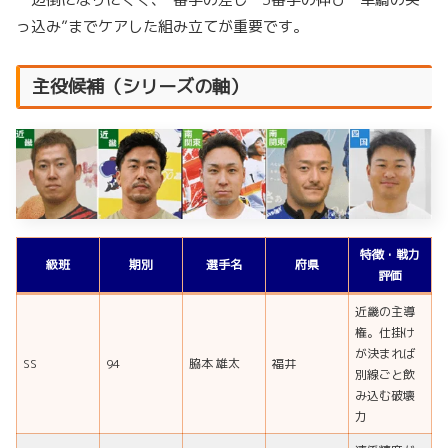
っ込み”までケアした組み立てが重要です。
主役候補（シリーズの軸）
特徴・戦力
級班
期別
選手名
府県
評価
近畿の主導
権。仕掛け
が決まれば
SS
94
脇本 雄太
福井
別線ごと飲
み込む破壊
力