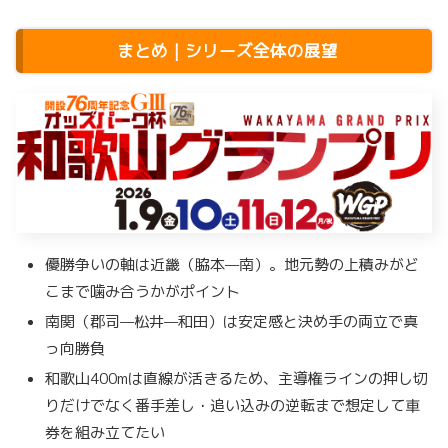
まとめ｜シリーズ全体の展望
優勝争いの軸は近畿（脇本—南）。地元勢の上積みがど
こまで噛み合うかがポイント
南関（郡司—松井—和田）は安定感と決め手の両立で真
っ向勝負
和歌山400mは直線が活きるため、主導権ラインの押し切
りだけでなく番手差し・追い込みの逆転まで想定して車
券を組み立てたい