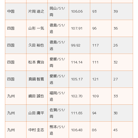
岡山/S1/
中国
片岡 迪之
106.06
93
39
両
徳島/S1/
四国
山形 一気
107.91
96
36
追
徳島/S1/
四国
久田 裕也
99.92
117
26
逃
愛媛/S1/
四国
松本 貴治
114.14
111
32
両
愛媛/S1/
四国
真鍋 智寛
105.17
121
27
逃
福岡/S1/
九州
嶋田 誠也
102.70
109
33
追
佐賀/S1/
九州
山田 庸平
111.65
94
38
両
熊本/S1/
九州
中村 圭志
106.48
86
45
追