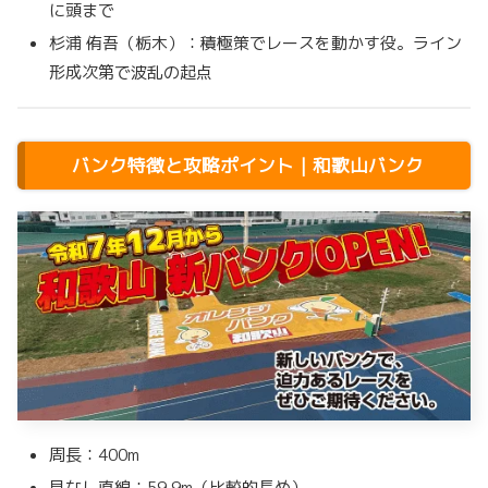
に頭まで
杉浦 侑吾（栃木）：積極策でレースを動かす役。ライン
形成次第で波乱の起点
バンク特徴と攻略ポイント｜和歌山バンク
周長：400m
見なし直線：59.9m（比較的長め）