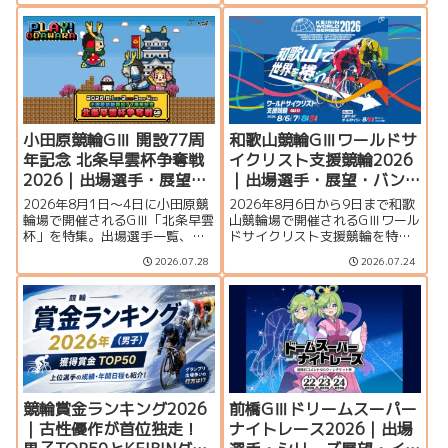
ス、シリーズ展望、佐世保競輪
リーズ展望、松山競輪場のバン
場のバンク特徴、イベント情
ク特徴、イベント情報、アクセ
報、アクセスを詳しく紹介しま
スを詳しく紹介します。
す。
小田原競輪GⅢ 開設77周
和歌山競輪GⅢワールドサ
年記念 北条早雲杯争奪戦
イクリスト支援競輪2026
2026｜出場選手・展望・
｜出場選手・展望・バン
イベント情報
ク特徴・イベント情報ま
2026年8月1日〜4日に小田原競
2026年8月6日から9日まで和歌
とめ
輪場で開催されるGⅢ「北条早雲
山競輪場で開催されるGⅢワール
杯」を特集。出場選手一覧、シ
ドサイクリスト支援競輪を特
リーズ展望、バンク特徴、イベ
集。ハリー・ラブレイセンら外
2026.07.28
2026.07.24
ント情報、アクセスなど大会情
国人選手、主な出場選手、シリ
報をまとめて紹介します。
ーズ展望、バンク特徴、ワール
ドガールズケイリン、イベン
ト・アクセス情報を紹介しま
す。
競輪賞金ランキング2026
前橋GⅢドリームスーパー
｜古性優作が首位独走！
ナイトレース2026｜出場