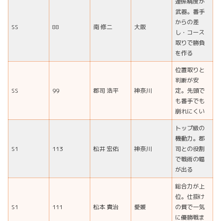
連係精度が
武器。番手
からの差
SS
88
南 修二
大阪
し・コース
取りで勝負
を作る
位置取りと
判断が安
SS
99
郡司 浩平
神奈川
定。先頭で
も番手でも
崩れにくい
トップ級の
機動力。郡
S1
113
松井 宏佑
神奈川
司との役割
で戦術の幅
が出る
総合力が上
位。仕掛け
S1
111
松本 貴治
愛媛
の質で一気
に優勝戦ま