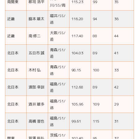
南関東
郡司 浩平
115.23
99
35
川/SS/両
福井/SS/
近畿
脇本 雄太
116.20
94
36
逃
大阪/SS/
近畿
南 修二
117.40
88
44
追
青森/S1/
北日本
五日市 誠
104.03
89
41
追
青森/S1/
北日本
木村 弘
98.15
100
33
逃
福島/S1/
北日本
渡部 幸訓
112.68
89
42
追
福島/S1/
北日本
酒井 雄多
105.96
109
29
逃
福島/S1/
北日本
高橋 晋也
99.61
115
31
逃
茨城/S1/
関東
芦澤 辰弘
102.40
95
37