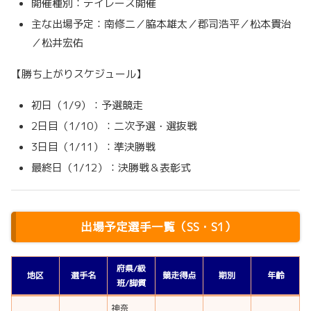
開催種別：デイレース開催
主な出場予定：南修二／脇本雄太／郡司浩平／松本貴治
／松井宏佑
【勝ち上がりスケジュール】
初日（1/9）：予選競走
2日目（1/10）：二次予選・選抜戦
3日目（1/11）：準決勝戦
最終日（1/12）：決勝戦＆表彰式
出場予定選手一覧（SS・S1）
府県/級
地区
選手名
競走得点
期別
年齢
班/脚質
神奈