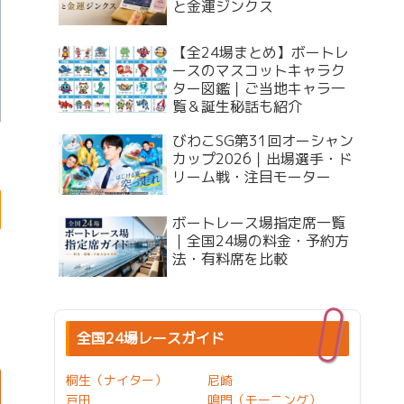
と金運ジンクス
【全24場まとめ】ボートレ
ースのマスコットキャラク
ター図鑑｜ご当地キャラ一
覧＆誕生秘話も紹介
びわこSG第31回オーシャン
カップ2026｜出場選手・ド
リーム戦・注目モーター
ボートレース場指定席一覧
｜全国24場の料金・予約方
法・有料席を比較
全国24場レースガイド
桐生（ナイター）
尼崎
戸田
鳴門（モーニング）