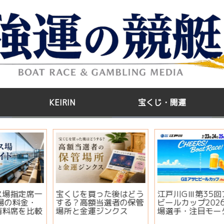
KEIRIN
宝くじ・開運
う
江戸川GⅢ第35回アサヒ
【2026年版】サマージ
管
ビールカップ2026｜出
ャンボ宝くじはいつ買
場選手・注目モーター・
う？開運日・買い方・連
イベント情報まとめ
番とバラの違いを徹底解