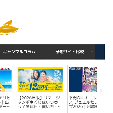
ギャンブルコラム
予想サイト比較
下関GⅢオールレディー
宝くじを買う時間は関係
シンガ
ス ジュエルセブンカッ
ある？朝・昼・夜で当た
ミ・評
プ2026｜出場選手・注
りやすい時間帯と金運ジ
想は当
目モーター・イベント情
ンクスを解説
実績・