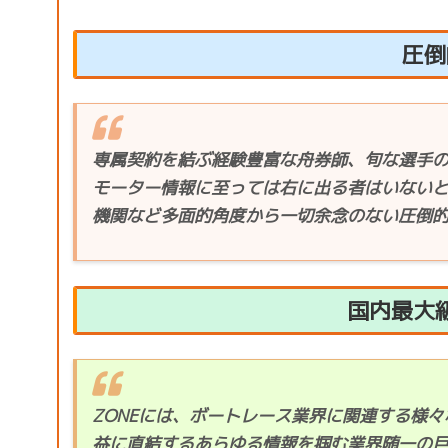
圧倒
専属契約を結ぶ経験豊富な舟券師、旬な選手
モーター情報に至っては右に出る者はいない
機関など多面的角度から一切余念のない圧倒
国内最大
ZONEには、ボートレース業界に関連する様々
益に直結するあらゆる情報を掴む業界随一の