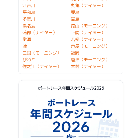
江戸川
丸亀（ナイター）
平和島
児島
多摩川
宮島
浜名湖
徳山（モーニング）
蒲郡（ナイター）
下関（ナイター）
常滑
若松（ナイター）
津
芦屋（モーニング）
三国（モーニング）
福岡
びわこ
唐津（モーニング）
住之江（ナイター）
大村（ナイター）
ボートレース年間スケジュール2026