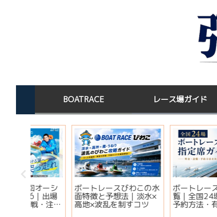
BOATRACE
レース場ガイド
この水
ボートレース場指定席一
宝くじを買った後はど
淡水×
覧｜全国24場の料金・
する？高額当選者の保
コツ
予約方法・有料席を比較
場所と金運ジンクス