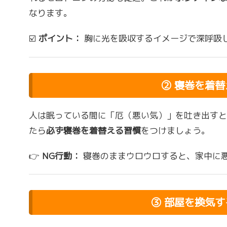
なります。
☑️
ポイント：
胸に光を吸収するイメージで深呼吸
② 寝巻を着
人は眠っている間に「厄（悪い気）」を吐き出すと
たら
必ず寝巻を着替える習慣
をつけましょう。
👉
NG行動：
寝巻のままウロウロすると、家中に
③ 部屋を換気