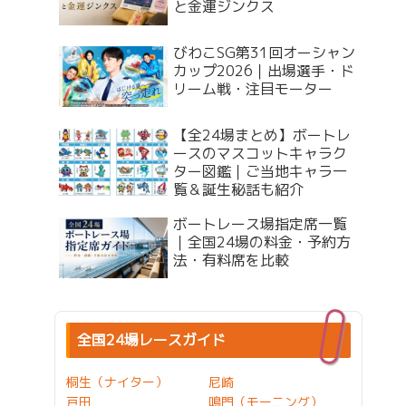
と金運ジンクス
びわこSG第31回オーシャン
カップ2026｜出場選手・ド
リーム戦・注目モーター
【全24場まとめ】ボートレ
ースのマスコットキャラク
ター図鑑｜ご当地キャラ一
覧＆誕生秘話も紹介
ボートレース場指定席一覧
｜全国24場の料金・予約方
法・有料席を比較
全国24場レースガイド
桐生（ナイター）
尼崎
戸田
鳴門（モーニング）