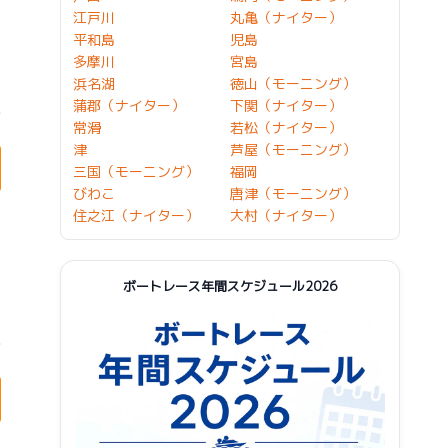
江戸川
丸亀（ナイター）
平和島
児島
多摩川
宮島
浜名湖
徳山（モーニング）
蒲郡（ナイター）
下関（ナイター）
常滑
若松（ナイター）
津
芦屋（モーニング）
三国（モーニング）
福岡
びわこ
唐津（モーニング）
住之江（ナイター）
大村（ナイター）
ボートレース年間スケジュール2026