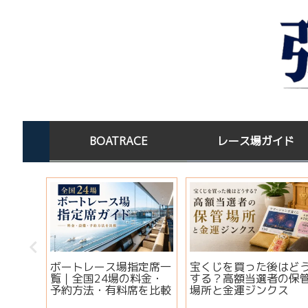
BOATRACE
レース場ガイド
この水
ボートレース場指定席一
宝くじを買った後はど
淡水×
覧｜全国24場の料金・
する？高額当選者の保
コツ
予約方法・有料席を比較
場所と金運ジンクス