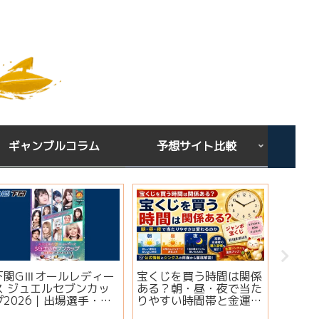
ギャンブルコラム
予想サイト比較
下関GⅢオールレディー
宝くじを買う時間は関係
シンガ
ス ジュエルセブンカッ
ある？朝・昼・夜で当た
ミ・評
プ2026｜出場選手・注
りやすい時間帯と金運ジ
想は当
目モーター・イベント情
ンクスを解説
実績・