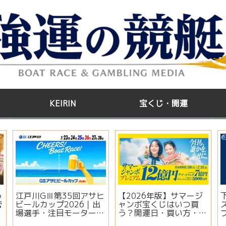
KEIRIN
宝くじ・開運
う
江戸川GⅢ第35回アサヒ
【2026年版】サマージ
管
ビールカップ2026｜出
ャンボ宝くじはいつ買
場選手・注目モーター・
う？開運日・買い方・連
イベント情報まとめ
番とバラの違いを徹底解