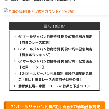
目次
G1オールジャパン竹島特別 開設67周年記念競走
【前日のレース結果】
G1オールジャパン竹島特別 開設67周年記念競走
【得点率ランキング】
G1オールジャパン竹島特別 開設67周年記念競走
【注目モーター】
【G1オールジャパン竹島特別 開設67周年記念競
走 4日目】勝負レースの事前予想を公開！
蒲郡競艇場の水面・コースの特徴と予想のコツ
G1オールジャパン竹島特別 開設67周年記念競走