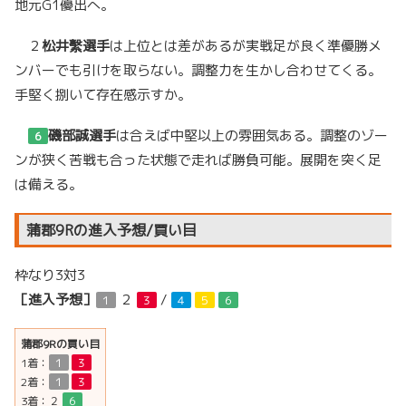
地元G1優出へ。
２
松井繫選手
は上位とは差があるが実戦足が良く準優勝メ
ンバーでも引けを取らない。調整力を生かし合わせてくる。
手堅く捌いて存在感示すか。
磯部誠選手
は合えば中堅以上の雰囲気ある。調整のゾー
６
ンが狭く苦戦も合った状態で走れば勝負可能。展開を突く足
は備える。
蒲郡9Rの進入予想/買い目
枠なり3対3
［進入予想］
２
/
１
３
４
５
６
蒲郡9Rの買い目
1着：
１
３
2着：
１
３
3着：
２
６