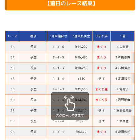
【前日のレース結果】
レース
種別
3連単組合せ
3連単払戻金
決まり手
１着
1R
予選
４
–
５
–
６
¥11,200
まくり
４
大峯豊
2R
予選
３
–
４
–
５
¥16,430
まくり
３
片橋幸貴
3R
予選
４
–
１
–
３
¥10,260
まくり
４
石橋道友
4R
予選
１
–
３
–
４
¥830
逃げ
１
渡邉和将
5R
予選
４
–
５
–
３
¥21,650
まくり差
４
河村了
6R
予選
３
–
５
–
４
¥14,840
まくり差
３
西野雄貴
7R
予選
１
–
３
–
４
¥3,210
逃げ
１
濱野谷憲吾
スクロールできます
8R
予選
１
–
２
–
４
¥1,380
逃げ
１
大峯豊
9R
予選
４
–
３
–
１
¥6,370
まくり
４
渡邉和将