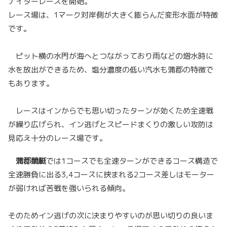
ナイターレースを開始。
レース場は、1マーク対岸側が大きく膨らんだ変形水面が特徴
です。
ピット横の水門が海へとつながっており雨などの増水時に
水を放出ができるため、塩分濃度の低い汽水も蒲郡の特徴で
もあります。
レースはインからでも思い切ったターンが効くため全速戦
が繰り広げられ、イン逃げとスピードまくりの激しい攻防は
見応え十分のレース場です。
蒲郡競艇
では1コースでも全速ターンができるコース構造で
全速勝負に出る3,4コースに挟まれる2コース差しはモーター
が弱ければ苦戦を強いられる傾向。
そのためイン逃げの次に決まりやすいのが思い切りの良いま