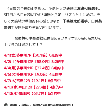
4日間の予選競走を終え、予選トップ通過は
渡邉和将選手
。
3日目から日を跨いでの3連勝と舟足・リズムともに絶好。そ
して大接戦の準優好枠の残り2枠は、
下條雄太郎選手、白井英
治選手
が掴み取り逆転Vを狙います。
一発勝負の準優勝戦を勝ち抜きファイナル6名に名乗りを
上げるのは果たして！？
4/1(金)多摩川7R【30.1倍】8点的中
4/2(土)多摩川12R【58.0倍】8点的中
4/4(月)多摩川11R【22.4倍】8点的中
4/5(火)多摩川10R【9.0倍】4点的中
4/7(木)宮島12R【19.1倍】6点的中
4/13(水)戸田12R【27.4倍】4点的中
4/13(水)蒲郡9R【63.7倍】6点的中
競馬・競艇・競輪の直前予想配信中！