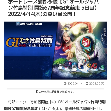
ボートレース蒲郡予想【G1オールジャパ
ン竹島特別 開設67周年記念競走 5日目】
2022/4/14(木)の買い目公開！
2022.04.14
2025.06.30
この記事は
約8分
で読めます。
蒲郡ナイターで熱戦開催中の『
G1オールジャパン竹島特別
開設67周年記念競走
』は4/14(木)、準優勝戦の開催4日目。