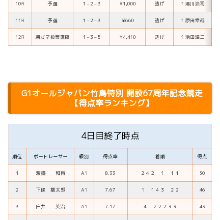
10R
予選
１
–
２
–
３
¥1,000
逃げ
１
湯川浩司
11R
予選
１
–
２
–
３
¥660
逃げ
１
原田幸哉
12R
勝ガマ投票選抜
１
–
３
–
５
¥4,410
逃げ
１
池田浩二
G1オールジャパン竹島特別 開設67周年記念競走
【得点率ランキング】
4日目終了時点
順位
ボートレーサー
級別
得点率
着順
得点
1
渡邉 和将
A1
8.33
２４２ １ １１
50
2
下條 雄太郎
A1
7.67
１ １４３ ２２
46
3
白井 英治
A1
7.17
４ ２２２３３
43