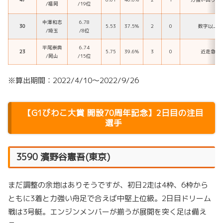
/福岡
/19位
中澤和志
6.78
30
5.53
37.5%
2
0
数字以上の
/埼玉
/8位
平尾崇典
6.74
23
5.75
39.6%
3
0
近走急上
/岡山
/15位
※算出期間：2022/4/10～2022/9/26
【
G1びわこ大賞 開設70周年記念
】2日目の注目
選手
3590 濱野谷憲吾(東京)
まだ調整の余地はありそうですが、初日2走は4枠、6枠から
ともに3着と力強い舟足で合えば中堅上位級。2日目ドリーム
戦は3号艇。エンジンメンバーが揃うが展開を突く足は備え