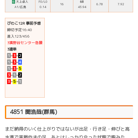
６
大上卓人
F0/L0
68
16
6.78
7.92
A1/広島
0.14
43.94
びわこ12R 事前予想
締切予定16:40
進入123/456
3濱野谷センター急襲
3連単
１
–
３
–
２
１
–
３
–
４
１
–
３
–
５
３
–
１
–
２
３
–
５
–
１
4851 関浩哉(群馬)
まだ納得のいく仕上がりではないが出足・行き足・伸びと高
水準で実戦向きの足。あとはしっかり合った状態で臨みた