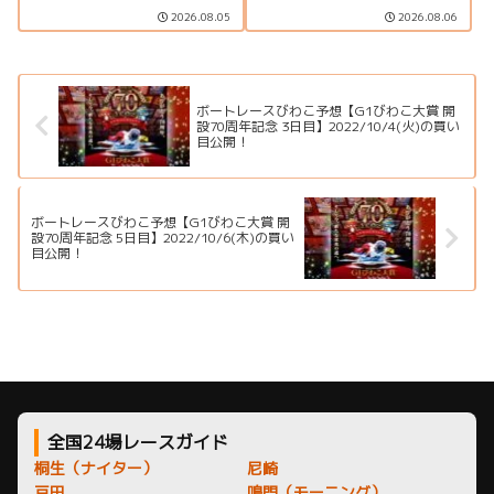
メロン杯の特集ページです。出
戦」の特集ページです。出場選
2026.08.05
2026.08.06
場選手一覧、シリーズ展望、ド
手一覧、シリーズ展望、ドリー
リーム戦、注目モーター、水面
ム戦、注目モーター、水面特
特徴、舟券攻略、アクセス情報
徴、イベント情報まで詳しく紹
を詳しく紹介します。
介します。
ボートレースびわこ予想【G1びわこ大賞 開
設70周年記念 3日目】2022/10/4(火)の買い
目公開！
ボートレースびわこ予想【G1びわこ大賞 開
設70周年記念 5日目】2022/10/6(木)の買い
目公開！
全国24場レースガイド
桐生（ナイター）
尼崎
戸田
鳴門（モーニング）