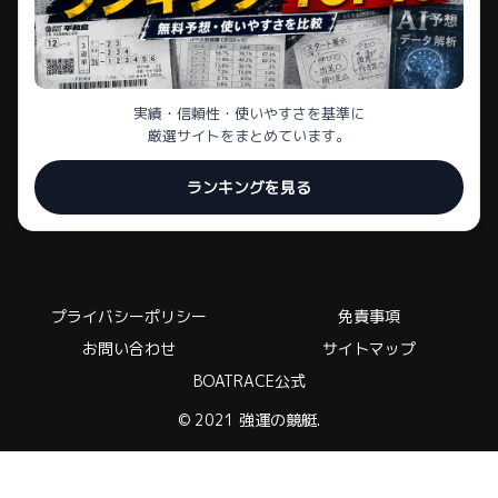
実績・信頼性・使いやすさを基準に
厳選サイトをまとめています。
ランキングを見る
プライバシーポリシー
免責事項
お問い合わせ
サイトマップ
BOATRACE公式
© 2021 強運の競艇.