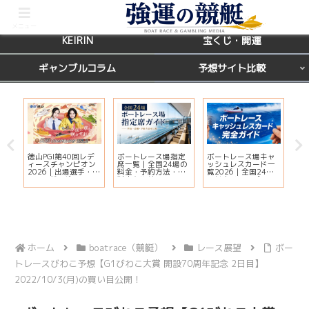
BOATRACE
レース場ガイド
メニュー
KEIRIN
宝くじ・開運
ギャンブルコラム
予想サイト比較
徳山PGI第40回レデ
ボートレース場指定
ボートレース場キャ
ボ
ィースチャンピオン
席一覧｜全国24場の
ッシュレスカード一
グ
天
2026｜出場選手・ド
料金・予約方法・有
覧2026｜全国24場
場
運
リーム戦・注目モー
料席を比較
の対応状況・ポイン
完
ター・イベント情報
ト還元・入会方法ま
まとめ
とめ
ホーム
boatrace（競艇）
レース展望
ボー
トレースびわこ予想【G1びわこ大賞 開設70周年記念 2日目】
2022/10/3(月)の買い目公開！