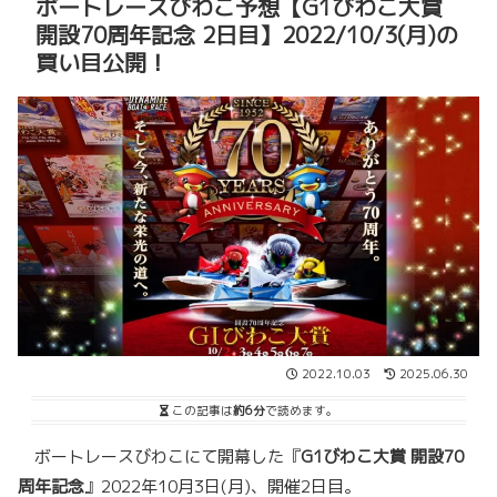
ボートレースびわこ予想【G1びわこ大賞
開設70周年記念 2日目】2022/10/3(月)の
買い目公開！
2022.10.03
2025.06.30
この記事は
約6分
で読めます。
ボートレースびわこにて開幕した『
G1びわこ大賞 開設70
周年記念
』2022年10月3日(月)、開催2日目。