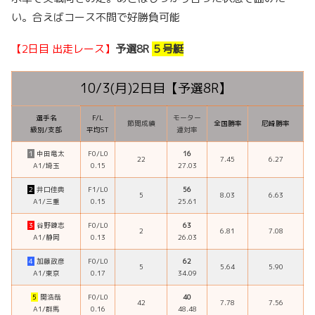
い。合えばコース不問で好勝負可能
【2日目 出走レース】
予選8R
５号艇
10/3(月)2日目【予選8R】
選手名
F/L
モーター
節間成績
全国勝率
尼崎勝率
級別/支部
平均ST
連対率
１
中田竜太
F0/L0
16
22
7.45
6.27
A1/埼玉
0.15
27.03
２
井口佳典
F1/L0
56
5
8.03
6.63
A1/三重
0.15
25.61
３
谷野錬志
F0/L0
63
2
6.81
7.08
A1/静岡
0.13
26.03
４
加藤政彦
F0/L0
62
5
5.64
5.90
A1/東京
0.17
34.09
５
関浩哉
F0/L0
40
42
7.78
7.56
A1/群馬
0.16
48.48