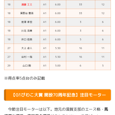
18
遠藤 エミ
A1
6.00
33
12
18
濱野谷 憲吾
A1
6.00
33
12
18
是澤 孝宏
A1
6.00
3
6
18
川北 浩貴
A1
6.00
3
6
18
井口 佳典
A1
6.00
5
6
27
大上 卓人
A1
5.50
16
11
27
谷村 一哉
A1
5.50
16
11
29
山口 剛
A1
5.00
6
5
※得点率5点台のみ記載
【
G1びわこ大賞 開設70周年記念
】注目モーター
今節注目モーターは以下。地元の滋賀支部のエース格・
馬