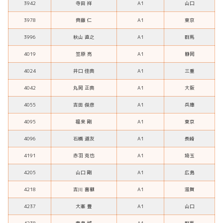
3942
寺田 祥
A1
山口
3978
齊藤 仁
A1
東京
3996
秋山 直之
A1
群馬
4019
笠原 亮
A1
静岡
4024
井口 佳典
A1
三重
4042
丸岡 正典
A1
大阪
4055
吉田 俊彦
A1
兵庫
4095
福来 剛
A1
東京
4096
石橋 道友
A1
長崎
4191
赤羽 克也
A1
埼玉
4205
山口 剛
A1
広島
4218
吉川 喜継
A1
滋賀
4237
大峯 豊
A1
山口