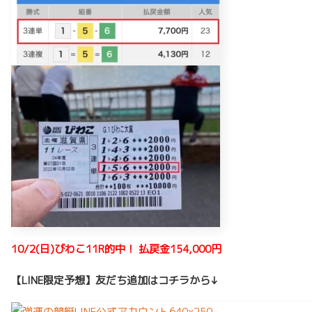
10/2(日)びわこ11R的中！ 払戻金154,000円
【LINE限定予想】友だち追加はコチラから↓