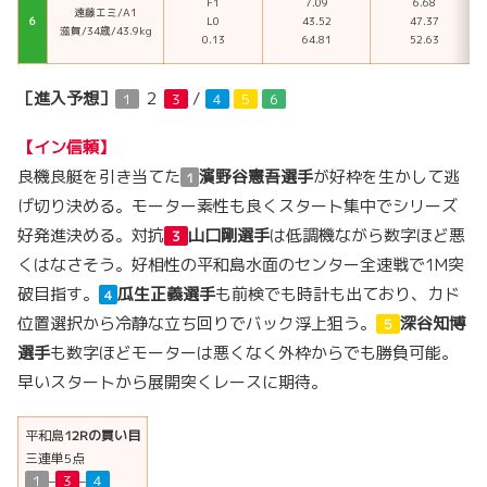
F1
7.09
6.68
遠藤エミ/A1
６
L0
43.52
47.37
滋賀/34歳/43.9kg
0.13
64.81
52.63
［進入予想］
２
/
１
３
４
５
６
【イン信頼】
良機良艇を引き当てた
濱野谷憲吾選手
が好枠を生かして逃
1
げ切り決める。モーター素性も良くスタート集中でシリーズ
好発進決める。対抗
山口剛選手
は低調機ながら数字ほど悪
３
くはなさそう。好相性の平和島水面のセンター全速戦で1M突
破目指す。
瓜生正義選手
も前検でも時計も出ており、カド
4
位置選択から冷静な立ち回りでバック浮上狙う。
深谷知博
５
選手
も数字ほどモーターは悪くなく外枠からでも勝負可能。
早いスタートから展開突くレースに期待。
平和島
12Rの買い目
三連単5点
１
–
３
–
４