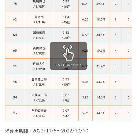
馬場貴也
6.84
75
6.29
49.3%
2
0
A1/滋賀
/46位
関浩哉
6.84
62
6.20
48.5%
3
0
A1/群馬
/46位
加藤政彦
6.82
68
6.63
48.1%
1
0
A1/東京
/38位
山田哲也
6.64
65
6.28
45.6%
4
0
A2/東京
/
1位
佐藤大介
6.81
スクロールできます
11
6.01
41.9%
6
0
A1/愛知
/38位
豊田健士郎
6.72
16
5.86
44.7%
3
1
A1/三重
/15位
船岡洋一郎
6.67
34
5.89
44.6%
2
0
A2/広島
/3位
濱野谷憲吾
6.67
13
5.95
44.1%
2
1
A1/東京
/3位
※算出期間：2022/11/5～2022/10/10