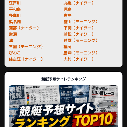
江戸川
丸亀（ナイター）
平和島
児島
多摩川
宮島
浜名湖
徳山（モーニング）
蒲郡（ナイター）
下関（ナイター）
常滑
若松（ナイター）
津
芦屋（モーニング）
三国（モーニング）
福岡
びわこ
唐津（モーニング）
住之江（ナイター）
大村（ナイター）
競艇予想サイトランキング