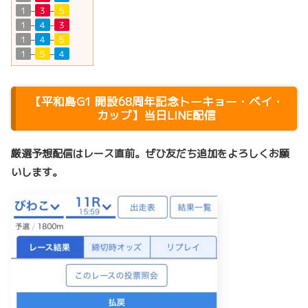
１
–
３
–
５
１
–
４
–
３
１
–
４
–
５
１
–
５
–
４
【
平和島G1 開設68周年記念トーキョー・ベイ・
カップ
】当日LINE配信
厳選予想配信はレース直前。ぜひ友だち追加をよろしくお願
いします。