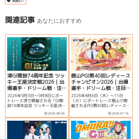
競艇G1
関連記事
あなたにおすすめ
津GI開設74周年記念 ツッ
徳山PGI第40回レディース
キー王座決定戦2026｜出
チャンピオン2026｜出場
場選手・ドリーム戦・注
選手・ドリーム戦・注目
目モーター・イベント情
モーター・イベント情報
2026年9月3日〜9月8日にボー
2026年8月6日（木）～11日
報まとめ
まとめ
トレース津で開催される「GI開
（火）にボートレース徳山で開
設74周年記念 ツッキー王座決定
催されるPGI第40回レディースチ
戦」の特集ページです。出場選
ャンピオン（女子王座決定戦）
2026.08.06
2026.07.16
手一覧、シリーズ展望、ドリー
の特集ページです。出場選手一
ム戦、注目モーター、水面特
覧、シリーズ展望、ドリーム
徴、イベント情報まで詳しく紹
戦、注目モーター、水面特徴、
介します。
イベント情報まで詳しく紹介し
ます。