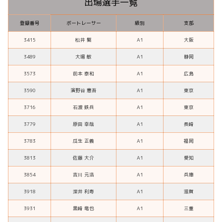
出場選手一覧
登録番号
ボートレーサー
級別
支部
3415
松井 繁
A1
大阪
3489
大場 敏
A1
静岡
3573
前本 泰和
A1
広島
3590
濱野谷 憲吾
A1
東京
3716
石渡 鉄兵
A1
東京
3779
原田 幸哉
A1
長崎
3783
瓜生 正義
A1
福岡
3813
佐藤 大介
A1
愛知
3854
吉川 元浩
A1
兵庫
3918
深井 利寿
A1
滋賀
3931
黒崎 竜也
A1
三重