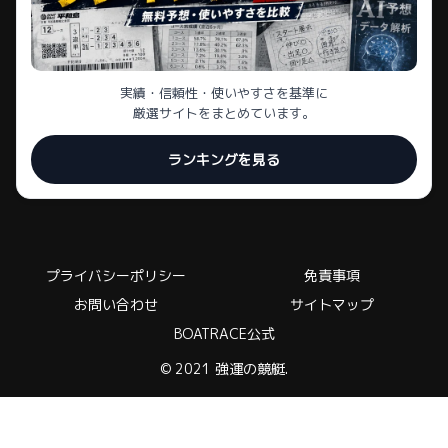
実績・信頼性・使いやすさを基準に
厳選サイトをまとめています。
ランキングを見る
プライバシーポリシー
免責事項
お問い合わせ
サイトマップ
BOATRACE公式
© 2021 強運の競艇.