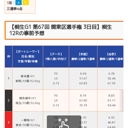
3着：
４
５
三連単4点
【桐生G1 第67回 関東区選手権 3日目】桐生
12Rの事前予想
【ボートレーサー】
【データ】
【全国】
【当地】
枠
氏名/級別
F数/L数/平均ST
勝率/2連率/3連率
勝率/2連率/3連率
支部/年齢/体重
F0
6.94
6.78
椎名豊/A1
１
L0
51.67
56.44
群馬/33歳/52.0kg
0.13
65.83
67.33
F0
8.19
8.83
桐生順平/A1
２
L0
61.90
61.11
埼玉/35歳/52.0kg
0.12
76.19
94.44
F0
6.70
6.35
一瀬明/A1
３
L0
52.31
46.81
東京/50歳/52.0kg
0.16
68.46
64.89