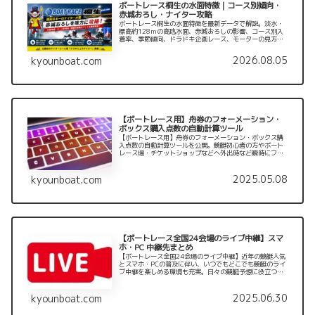
ボートレース桐生の水面特徴｜コース別傾向・
赤城おろし・ナイター攻略
ボートレース桐生の水面特徴を最新データで解説。淡水・
標高約128mの高地水面、赤城おろしの影響、コース別入
着率、季節傾向、ドラドキ企画レース、モーターの見方、
アクセスや場内グルメまで、予想時のポイントをまとめま
す。
2026.08.05
kyounboat.com
【ボートレース用】舟券のフォーメーション・
ボックス購入点数の自動計算ツール
【ボートレース用】舟券のフォーメーション・ボックス購
入点数の自動計算ツールを公開。競艇初心者の方やボート
レース場・チケットショップなどへ外出時など瞬時にフォ
ーメーションの購入点数を知りたいと時に使える点数自動
計算ツールです。自動計算を使うことで購入漏れやムダな
出費を抑えることもできますのでぜひご利用ください。
2025.05.08
kyounboat.com
【ボートレース全国24会場のライブ中継】スマ
ホ・PC 中継先まとめ
【ボートレース全国24会場のライブ中継】近年の競艇人気
とスマホ・PCの普及に伴い、いつでもどこでも競艇のライ
ブ中継を楽しめる環境も充実。日々の競艇予想に役立つ全
国24会場のライブ中継先をスマホ・PC の中継先を一覧で
まとめて紹介しています。
2025.06.30
kyounboat.com