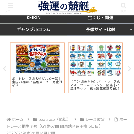
BOATRACE
レース場ガイド
メニュー
検索
KEIRIN
宝くじ・開運
ギャンブルコラム
予想サイト比較
カ
ボートレース場名物グルメ一覧｜
びわ
【全24場まとめ】ボートレースの
応
全国24場のご当地メニュー完全ガ
プ2
マスコットキャラクター図鑑｜ご
ま
イド
注
当地キャラ一覧＆誕生秘話も紹介
ホーム
boatrace（競艇）
レース展望
ボー
トレース桐生予想【G1第67回 関東地区選手権 3日目】
2022/2/9(水)の買い目公開！