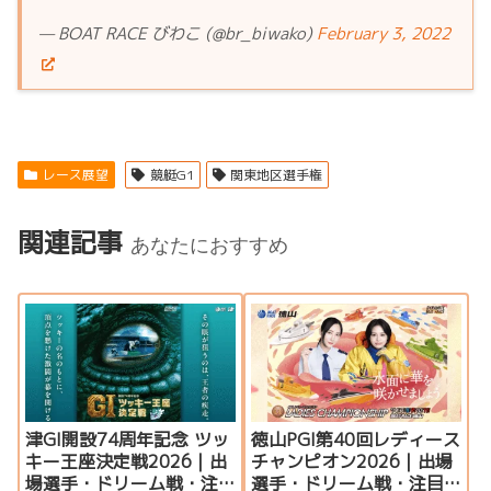
— BOAT RACE びわこ (@br_biwako)
February 3, 2022
レース展望
競艇G1
関東地区選手権
関連記事
あなたにおすすめ
津GI開設74周年記念 ツッ
徳山PGI第40回レディース
キー王座決定戦2026｜出
チャンピオン2026｜出場
場選手・ドリーム戦・注
選手・ドリーム戦・注目