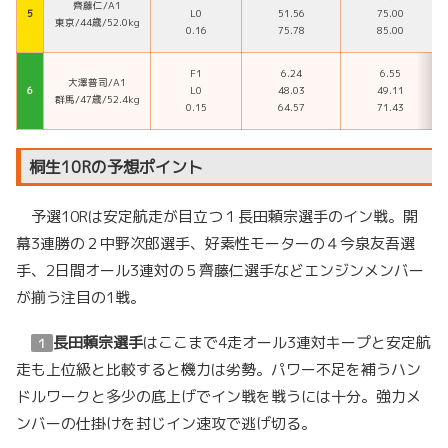
齊藤仁/A1
５
L0
51.56
75.00
東京/44歳/52.0kg
0.16
75.78
85.00
F1
6.24
6.55
大澤普司/A1
６
L0
48.03
49.11
群馬/47歳/52.4kg
0.15
64.57
71.43
桐生10Rの予想ポイント
予選10Rは安定航走が目立つ１長田頼宗選手のイン戦。開
幕3連勝の２中野次郎選手、好素性モーターの４今泉友吾選
手、2日間オール3連対の５齊藤仁選手などエンジンメンバー
が揃う注目の1戦。
長田頼宗選手
はここまで4走オール3連対キープと安定航
１
走も上位級と比較すると機力は劣勢。パワー不足を補うハン
ドルワークと多少の底上げでイン戦を戦うには十分。強力メ
ンバーの仕掛けを封じイン速攻で逃げ切る。