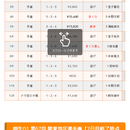
3R
予選
１
–
２
–
５
¥3,860
逃げ
１
金子賢志
4R
予選
５
–
３
–
６
¥10,440
まくり
５
中野次郎
３
5R
予選
３
–
６
–
４
¥15,820
抜き
３
濱崎直矢
６
6R
予選
１
–
２
–
４
¥6,180
逃げ
１
金子拓矢
２
7R
予選
３
–
１
–
６
¥1,620
まくり差し
３
椎名豊
１
スクロールできます
8R
予選
１
–
３
–
６
¥1,680
逃げ
１
中田竜太
３
9R
予選
１
–
２
–
４
¥2,760
逃げ
１
若林将
２
10R
予選
１
–
２
–
５
¥820
逃げ
１
石塚久也
２
11R
予選
１
–
４
–
３
¥3,090
逃げ
１
中野次郎
12R
ドラ恋ＤＲ戦
１
–
２
–
４
¥1,640
逃げ
１
桐生順平
桐生G1 第67回 関東地区選手権【2日目終了時点