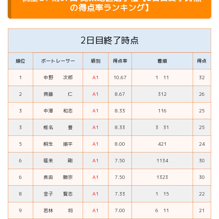
の得点率ランキング】
2日目終了時点
順位
ボートレーサー
級別
得点率
着順
得点
1
中野 次郎
A1
10.67
1 11
32
2
齊藤 仁
A1
8.67
312
26
3
中澤 和志
A1
8.33
116
25
3
椎名 豊
A1
8.33
3 31
25
5
桐生 順平
A1
8.00
421
24
6
福来 剛
A1
7.50
1134
30
6
長田 頼宗
A1
7.50
1323
30
8
金子 賢志
A1
7.33
1 15
22
9
若林 将
A1
7.00
6 11
21