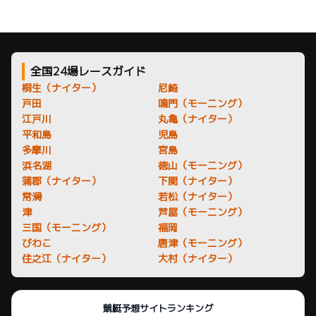
全国24場レースガイド
桐生（ナイター）
尼崎
戸田
鳴門（モーニング）
江戸川
丸亀（ナイター）
平和島
児島
多摩川
宮島
浜名湖
徳山（モーニング）
蒲郡（ナイター）
下関（ナイター）
常滑
若松（ナイター）
津
芦屋（モーニング）
三国（モーニング）
福岡
びわこ
唐津（モーニング）
住之江（ナイター）
大村（ナイター）
競艇予想サイトランキング