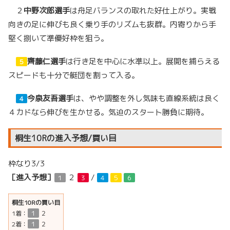
２
中野次郎選手
は舟足バランスの取れた好仕上がり。実戦
向きの足に伸びも良く乗り手のリズムも抜群。内寄りから手
堅く捌いて準優好枠を狙う。
齊藤仁選手
は行き足を中心に水準以上。展開を捕らえる
５
スピードも十分で艇団を割って入る。
今泉友吾選手
は、やや調整を外し気味も直線系統は良く
４
４カドなら伸びを生かせる。気迫のスタート勝負に期待。
桐生10Rの進入予想/買い目
枠なり3/3
［進入予想］
２
/
１
３
４
５
６
桐生10Rの買い目
1着：
１
２
2着：
１
２