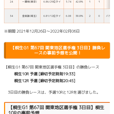
24
一瀬明(東京)
6.86/29位タイ
5.74
42.8%
１
１
実
34
金田諭(埼玉)
6.81/12位タイ
6.08
38.8%
２
0
バラン
※期間 2021年12月26日～2022年02月06日
【桐生G1 第67回 関東地区選手権 3日目】勝負レ
ースの事前予想を公開！
【桐生G1 第67回 関東地区選手権 3日目】の勝負レース
桐生10R 予選 [締切予定時刻19:33]
桐生12R 予選 [締切予定時刻20:45]
3日目の勝負レースは、予選10Rと12Rを選びました。
【桐生G1 第67回 関東地区選手権 3日目】桐生
10Rの事前予想