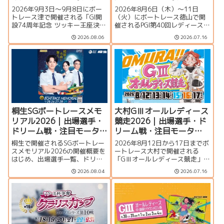
目モーター・イベント情
モーター・イベント情報
2026年9月3日〜9月8日にボー
2026年8月6日（木）～11日
報まとめ
まとめ
トレース津で開催される「GI開
（火）にボートレース徳山で開
設74周年記念 ツッキー王座決定
催されるPGI第40回レディースチ
戦」の特集ページです。出場選
ャンピオン（女子王座決定戦）
2026.08.06
2026.07.16
手一覧、シリーズ展望、ドリー
の特集ページです。出場選手一
ム戦、注目モーター、水面特
覧、シリーズ展望、ドリーム
徴、イベント情報まで詳しく紹
戦、注目モーター、水面特徴、
介します。
イベント情報まで詳しく紹介し
ます。
桐生SGボートレースメモ
大村GⅢオールレディース
リアル2026｜出場選手・
競走2026｜出場選手・ド
ドリーム戦・注目モータ
リーム戦・注目モータ
ー・イベント情報まとめ
ー・イベント情報まとめ
桐生で開催されるSGボートレー
2026年8月12日から17日までボ
スメモリアル2026の開催概要を
ートレース大村で開催される
はじめ、出場選手一覧、ドリー
「GⅢオールレディース競走」の
ム戦、注目モーター、水面特
特集ページです。シリーズ展
2026.08.04
2026.07.16
徴、イベント情報を詳しく紹
望、出場選手一覧、発祥地ドリ
介。峰竜太、毒島誠、定松勇樹
ーム、注目モーター、大村水面
らトップレーサーが集結する真
の攻略ポイント、イベント情報
夏のSGの見どころを徹底解説し
まで詳しく紹介します。
ます。