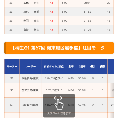
23
石塚 久也
A1
5.00
2661
20
23
川尻 泰輔
A1
5.00
3 62
15
23
赤羽 克也
A1
5.00
2 63
15
23
山崎 智也
A1
5.00
5 26
15
【桐生G1 第67回 関東地区選手権】注目モーター
モーター
レーサー
前検タイム/順位
勝率
2連率
優出
優勝
32
今泉友吾(東京)
6.84/19位タイ
6.80
50.0%
０
0
直
36
前沢丈史(東京)
6.78/5位タイ
6.84
56.0%
１
１
好素
69
山崎智也(群馬)
6.84/19位タイ
6.68
52.9%
２
１
行き
スクロールできます