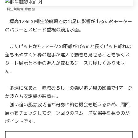
桐生競艇場 水面図
標高128mの桐生競艇場では出足に影響が出るためモーター
のパワーとスピード重視の競走水面。
またピットから2マークの距離が165ｍと長くピット離れの
差も出やすく外枠の選手が進入で動きを見せることも多くス
タート展示と本番の進入が変わるケースも珍しくありませ
ん。
冬場になると「赤城おろし」の強い追い風の影響で1マーク
が波立ち安定板の装着も。
強い追い風は波巧者が舟券に絡む機会も増えるため、周回
展示をチェックしてターン回りのスムーズな選手を狙うのが
ポイントです。