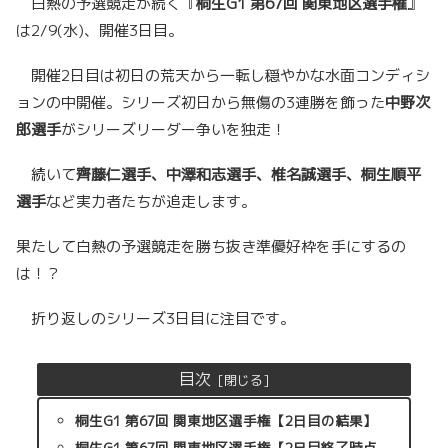
白熱の予選競走が続く『
桐生G1 第67回 関東地区選手権
』
は2/9(水)、開催3日目。
開催2日目は初日の荒天から一転し穏やかな水面コンディシ
ョンの中開催。シリーズ初日から無傷の3連勝を飾った
中野次
郎選手
がシリーズリーダー争いを独走！
続いて
齊藤仁選手、中澤和志選手、椎名誠選手、桐生順平
選手
など実力者たちが追走します。
果たして白熱の予選競走を勝ち抜き準優好枠を手にするの
は！？
折り返しのシリーズ3日目に注目です。
目次
桐生G1 第67回 関東地区選手権【2日目の結果】
桐生G1 第67回 関東地区選手権【2日目終了時点