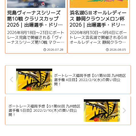
児島ヴィーナスシリーズ
浜名湖GⅢオールレディー
第10戦 クラリスカップ
ス 静岡クラウンメロン杯
2026｜出場選手・ドリー
2026｜出場選手・ドリー
ム戦・注目モーター・イ
ム戦・注目モーター・イ
2026年8月18日～23日にボート
2026年8月30日～9月4日にボー
ベント情報まとめ
ベント情報まとめ
レース児島で開催される「ヴィ
トレース浜名湖で開催されるGⅢ
ーナスシリーズ第10戦 マクール
オールレディース 静岡クラウン
杯争奪第16回クラリスカップ」
メロン杯の特集ページです。出
2026.07.28
2026.08.05
の特集ページです。出場選手一
場選手一覧、シリーズ展望、ド
覧、シリーズ展望、ドリーム
リーム戦、注目モーター、水面
戦、注目モーター、イベント情
特徴、舟券攻略、アクセス情報
報まで詳しく紹介します。
を詳しく紹介します。
ボートレース福岡予想【G1第68回 九州地区
選手権 4日目】2022/2/9(水)の買い目公
開！
ボートレース福岡予想【G1第68回 九州地区
選手権 5日目】2022/2/10(木)の買い目公
開！