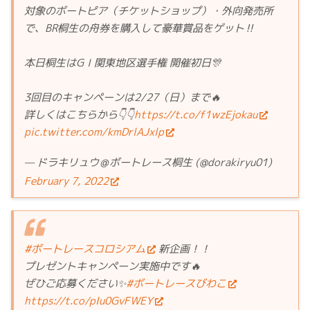
対象のボートピア（チケットショップ）・外向発売所
で、BR桐生の舟券を購入して豪華賞品をゲット‼️
本日桐生はGⅠ関東地区選手権 開催初日🎊
3回目のキャンペーンは2/27（日）まで🔥
詳しくはこちらから👇👇
https://t.co/f1wzEjokau
pic.twitter.com/kmDrlAJxlp
— ドラキリュウ＠ボートレース桐生 (@dorakiryu01)
February 7, 2022
#ボートレースコロシアム
新企画！！
プレゼントキャンペーン実施中です🔥
ぜひご応募ください✨
#ボートレースびわこ
https://t.co/pIu0GvFWEY