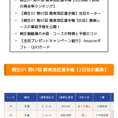
の得点率ランキング】
【桐生G1 第67回 関東地区選手権】注目モーター
【桐生G1 第67回 関東地区選手権 3日目】勝負レ
ースの事前予想を公開！
桐生競艇場の水面・コースの特徴と予想のコツ
【注目プレゼントキャンペーン紹介】 Amazonギ
フト・QUOカード
桐生G1 第67回 関東地区選手権【2日目の結果】
レース
種別
3連単組合せ
3連単払戻金
決まり手
１着
1R
予選
４
–
２
–
６
¥9,640
まくり差し
４
若林将
2R
予選
２
–
６
–
４
¥42,590
差し
２
今泉友吾
６