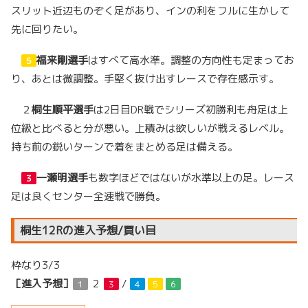
スリット近辺ものぞく足があり、インの利をフルに生かして
先に回りたい。
福来剛選手
はすべて高水準。調整の方向性も定まってお
５
り、あとは微調整。手堅く抜け出すレースで存在感示す。
２
桐生順平選手
は2日目DR戦でシリーズ初勝利も舟足は上
位級と比べると分が悪い。上積みは欲しいが戦えるレベル。
持ち前の鋭いターンで着をまとめる足は備える。
一瀬明選手
も数字ほどではないが水準以上の足。レース
３
足は良くセンター全速戦で勝負。
桐生12Rの進入予想/買い目
枠なり3/3
［進入予想］
２
/
１
３
４
５
６