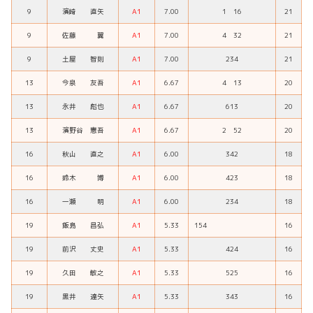
9
濱崎 直矢
A1
7.00
1 16
21
9
佐藤 翼
A1
7.00
4 32
21
9
土屋 智則
A1
7.00
234
21
13
今泉 友吾
A1
6.67
4 13
20
13
永井 彪也
A1
6.67
613
20
13
濱野谷 憲吾
A1
6.67
2 52
20
16
秋山 直之
A1
6.00
342
18
16
鈴木 博
A1
6.00
423
18
16
一瀬 明
A1
6.00
234
18
19
飯島 昌弘
A1
5.33
154
16
19
前沢 丈史
A1
5.33
424
16
19
久田 敏之
A1
5.33
525
16
19
黒井 達矢
A1
5.33
343
16