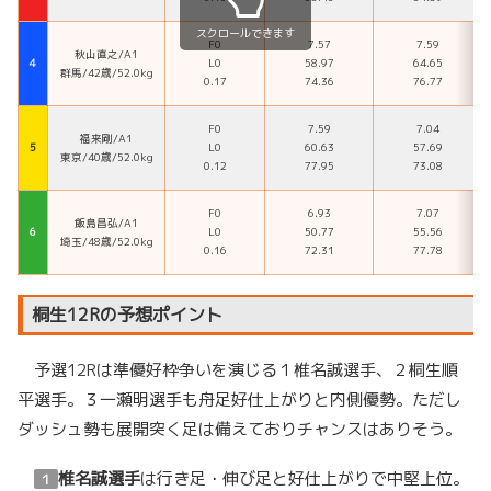
スクロールできます
F0
7.57
7.59
秋山直之/A1
４
L0
58.97
64.65
群馬/42歳/52.0kg
0.17
74.36
76.77
F0
7.59
7.04
福来剛/A1
５
L0
60.63
57.69
東京/40歳/52.0kg
0.12
77.95
73.08
F0
6.93
7.07
飯島昌弘/A1
６
L0
50.77
55.56
埼玉/48歳/52.0kg
0.16
72.31
77.78
桐生12Rの予想ポイント
予選12Rは準優好枠争いを演じる１椎名誠選手、２桐生順
平選手。３一瀬明選手も舟足好仕上がりと内側優勢。ただし
ダッシュ勢も展開突く足は備えておりチャンスはありそう。
椎名誠選手
は行き足・伸び足と好仕上がりで中堅上位。
１