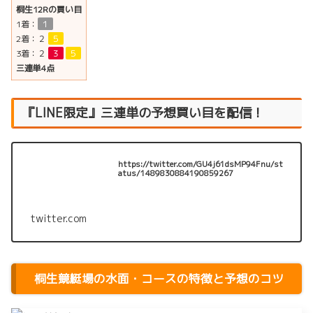
桐生12Rの買い目
1着：
１
2着：
２
５
3着：
２
３
５
三連単4点
『LINE限定』三連単の予想買い目を配信！
https://twitter.com/GU4j61dsMP94Fnu/st
atus/1489830884190859267
twitter.com
桐生競艇場の水面・コースの特徴と予想のコツ