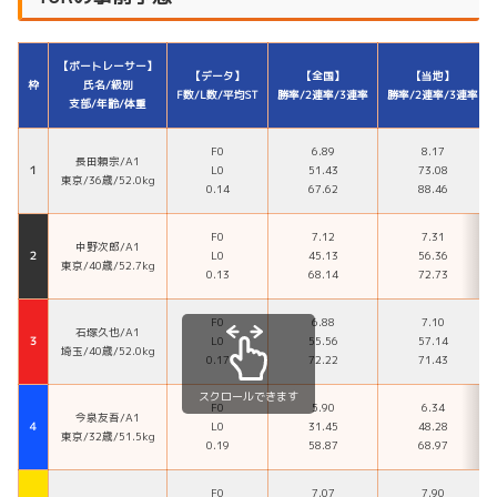
【ボートレーサー】
【データ】
【全国】
【当地】
枠
氏名/級別
F数/L数/平均ST
勝率/2連率/3連率
勝率/2連率/3連率
支部/年齢/体重
F0
6.89
8.17
長田頼宗/A1
１
L0
51.43
73.08
東京/36歳/52.0kg
0.14
67.62
88.46
F0
7.12
7.31
中野次郎/A1
２
L0
45.13
56.36
東京/40歳/52.7kg
0.13
68.14
72.73
F0
6.88
7.10
石塚久也/A1
３
L0
55.56
57.14
埼玉/40歳/52.0kg
0.17
72.22
71.43
スクロールできます
F0
5.90
6.34
今泉友吾/A1
４
L0
31.45
48.28
東京/32歳/51.5kg
0.19
58.87
68.97
F0
7.07
7.90