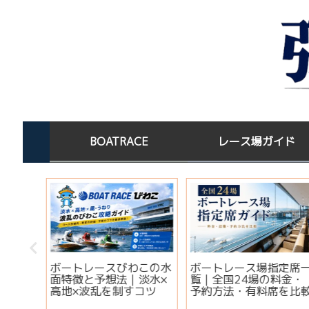
BOATRACE
レース場ガイド
この水
ボートレース場指定席一
宝くじを買った後はど
淡水×
覧｜全国24場の料金・
する？高額当選者の保
コツ
予約方法・有料席を比較
場所と金運ジンクス