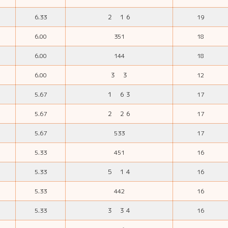
6.33
２ １６
19
6.00
351
18
6.00
144
18
6.00
３ ３
12
5.67
１ ６３
17
5.67
２ ２６
17
5.67
533
17
5.33
451
16
5.33
５ １４
16
5.33
442
16
5.33
３ ３４
16