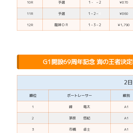
10R
予選
１-
４
–
２
¥870
11R
予選
１
–
２
–
４
¥860
12R
龍神ＤＲ
１
–
３
–
２
¥1,790
G1開設69周年記念 海の王者決
2
順位
ボートレーサー
級別
1
峰 竜太
A1
2
茅原 悠紀
A1
3
市橋 卓士
A1