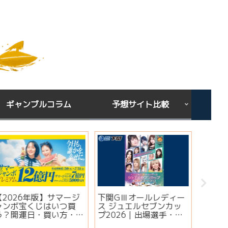
ギャンブルコラム
予想サイト比較
下関GⅢオールレディー
宝くじを買う時間は関係
シンガ
ス ジュエルセブンカッ
ある？朝・昼・夜で当た
ミ・評
プ2026｜出場選手・注
りやすい時間帯と金運ジ
想は当
目モーター・イベント情
ンクスを解説
実績・