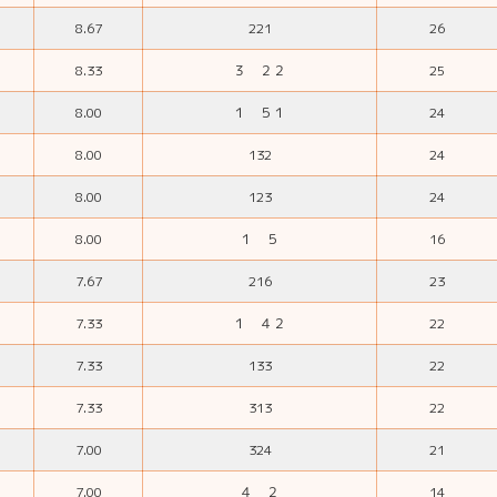
8.67
221
26
8.33
３ ２２
25
8.00
１ ５１
24
8.00
132
24
8.00
123
24
8.00
１ ５
16
7.67
216
23
7.33
１ ４２
22
7.33
133
22
7.33
313
22
7.00
324
21
7.00
４ ２
14