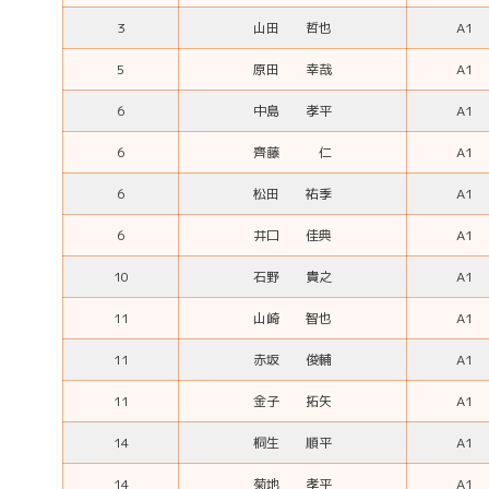
3
山田 哲也
A1
5
原田 幸哉
A1
6
中島 孝平
A1
6
齊藤 仁
A1
6
松田 祐季
A1
6
井口 佳典
A1
10
石野 貴之
A1
11
山崎 智也
A1
11
赤坂 俊輔
A1
11
金子 拓矢
A1
14
桐生 順平
A1
14
菊地 孝平
A1