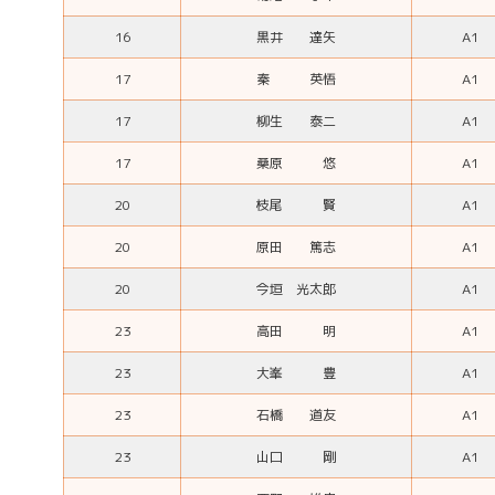
16
黒井 達矢
A1
17
秦 英悟
A1
17
柳生 泰二
A1
17
桑原 悠
A1
20
枝尾 賢
A1
20
原田 篤志
A1
20
今垣 光太郎
A1
23
高田 明
A1
23
大峯 豊
A1
23
石橋 道友
A1
23
山口 剛
A1