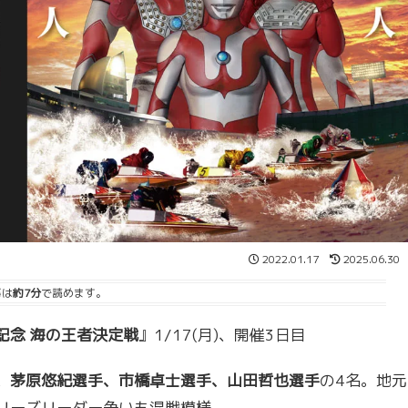
2022.01.17
2025.06.30
事は
約7分
で読めます。
年記念 海の王者決定戦
』1/17(月)、開催3日目
、茅原悠紀選手、市橋卓士選手、山田哲也選手
の4名。地元
リーズリーダー争いも混戦模様。