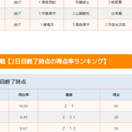
逃げ
１
茅原悠紀
４
市橋卓士
２
枝尾賢
逃げ
１
中島孝平
２
山崎智也
４
辻栄蔵
逃げ
１
峰竜太
３
菊地孝平
２
今垣光太郎
定戦【2日目終了時点の得点率ランキング】
日目終了時点
得点率
着順
得点
10.00
２ １
20
9.33
２ ２１
28
8.67
２ １２
26