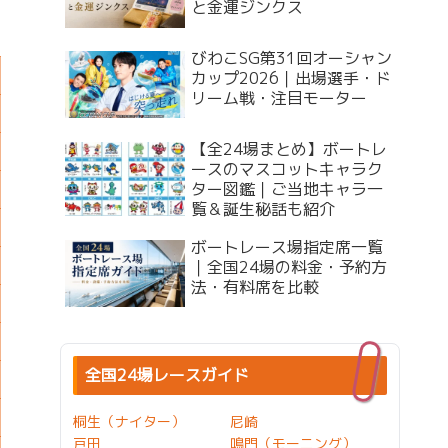
と金運ジンクス
びわこSG第31回オーシャン
カップ2026｜出場選手・ド
リーム戦・注目モーター
【全24場まとめ】ボートレ
ースのマスコットキャラク
ター図鑑｜ご当地キャラ一
覧＆誕生秘話も紹介
ボートレース場指定席一覧
｜全国24場の料金・予約方
法・有料席を比較
全国24場レースガイド
桐生（ナイター）
尼崎
戸田
鳴門（モーニング）