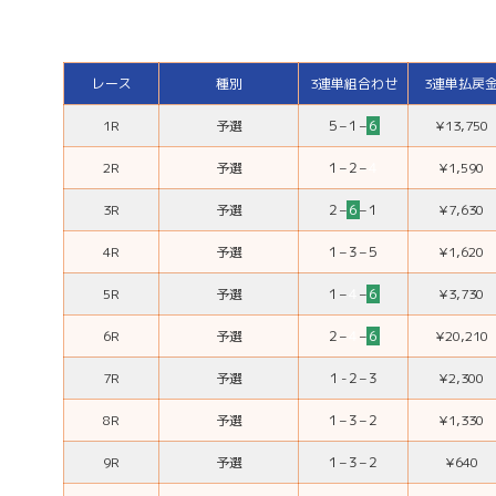
レース
種別
3連単組合わせ
3連単払戻
1R
予選
５
–
１
–
６
¥13,750
2R
予選
１
–
２
–
４
¥1,590
3R
予選
２
–
６
–
１
¥7,630
4R
予選
１
–
３
–
５
¥1,620
5R
予選
１
–
４
–
６
¥3,730
6R
予選
２
–
４
–
６
¥20,210
7R
予選
１-
２
–
３
¥2,300
8R
予選
１
–
３
–
２
¥1,330
9R
予選
１
–
３
–
２
¥640