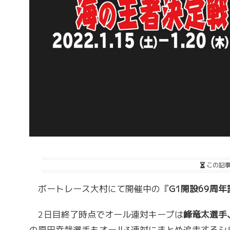
この記
ボートレース大村にて開催中の『
G1開設69周
2日目終了時点でオール連対キープは
峰竜太選手
の原田幸哉選手もオール3連対にまとめ追走するシ