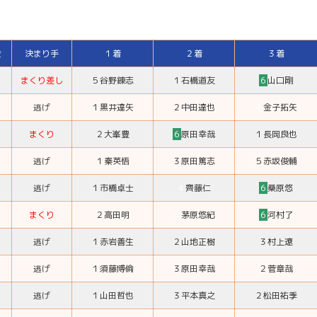
金
決まり手
１着
２着
３着
まくり差し
５
谷野錬志
１
石橋道友
６
山口剛
逃げ
１
黒井達矢
２
中田達也
４
金子拓矢
まくり
２
大峯豊
６
原田幸哉
１
長岡良也
逃げ
１
秦英悟
３
原田篤志
５
赤坂俊輔
逃げ
１
市橋卓士
４
齊藤仁
６
桑原悠
まくり
２
高田明
４
茅原悠紀
６
河村了
逃げ
１
赤岩善生
２
山地正樹
３
村上遼
逃げ
１
須藤博倫
３
原田幸哉
２
菅章哉
逃げ
１
山田哲也
３
平本真之
２
松田祐季