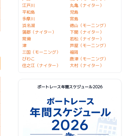
江戸川
丸亀（ナイター）
平和島
児島
多摩川
宮島
浜名湖
徳山（モーニング）
蒲郡（ナイター）
下関（ナイター）
常滑
若松（ナイター）
津
芦屋（モーニング）
三国（モーニング）
福岡
びわこ
唐津（モーニング）
住之江（ナイター）
大村（ナイター）
ボートレース年間スケジュール2026