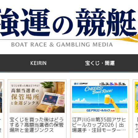
KEIRIN
宝くじ・開運
う
江戸川GⅢ第35回アサヒ
【2026年版】サマージ
管
ビールカップ2026｜出
ャンボ宝くじはいつ買
場選手・注目モーター・
う？開運日・買い方・連
イベント情報まとめ
番とバラの違いを徹底解