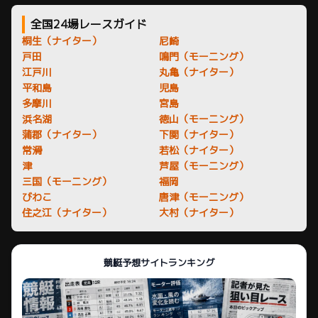
全国24場レースガイド
桐生（ナイター）
尼崎
戸田
鳴門（モーニング）
江戸川
丸亀（ナイター）
平和島
児島
多摩川
宮島
浜名湖
徳山（モーニング）
蒲郡（ナイター）
下関（ナイター）
常滑
若松（ナイター）
津
芦屋（モーニング）
三国（モーニング）
福岡
びわこ
唐津（モーニング）
住之江（ナイター）
大村（ナイター）
競艇予想サイトランキング