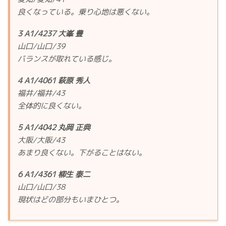
良くなっている。乗り心地は悪くない。
3 A1/4237 大峯 豊
山口/山口/39
バランスが取れている感じ。
4 A1/4061 萩原 秀人
福井/福井/43
全体的に良くない。
5 A1/4042 丸岡 正典
大阪/大阪/43
あまり良くない。下がることはない。
6 A1/4361 柳生 泰二
山口/山口/38
現状はどの部分もいまひとつ。