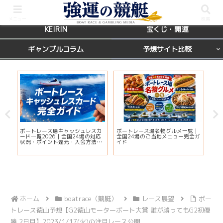
BOATRACE
レース場ガイド
メニュー
検索
KEIRIN
宝くじ・開運
ギャンブルコラム
予想サイト比較
国
ボートレース場キャッシュレスカ
ボートレース場名物グルメ一覧｜
えー
席を
ード一覧2026｜全国24場の対応
全国24場のご当地メニュー完全ガ
判
状況・ポイント還元・入会方法ま
イド
解
とめ
ホーム
boatrace（競艇）
レース展望
ボー
トレース徳山予想【G2徳山モーターボート大賞 誰が勝ってもG2初優
勝 2日目】2023/1/17(火)の注目レース公開