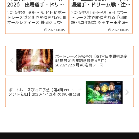
2026｜出場選手・ドリー
場選手・ドリーム戦・注
ム戦・注目モーター・イ
目モーター・イベント情
2026年8月30日～9月4日にボー
2026年9月3日〜9月8日にボー
ベント情報まとめ
報まとめ
トレース浜名湖で開催されるGⅢ
トレース津で開催される「GI開
オールレディース 静岡クラウン
設74周年記念 ツッキー王座決定
メロン杯の特集ページです。出
戦」の特集ページです。出場選
2026.08.05
2026.08.06
場選手一覧、シリーズ展望、ド
手一覧、シリーズ展望、ドリー
リーム戦、注目モーター、水面
ム戦、注目モーター、水面特
特徴、舟券攻略、アクセス情報
徴、イベント情報まで詳しく紹
を詳しく紹介します。
介します。
ボートレース若松予想【G1全日本覇者決定
戦 開設70周年記念競走 4日目】
2023/1/23(月)の注目レース
ボートレースびわこ予想【第4回 BBCトーナ
メント 初日】2023/1/12(木)の買い目公開