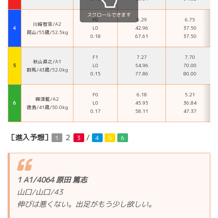
スクロールできます
F0
6.29
6.75
川崎智幸/A2
４
L0
42.96
37.50
岡山/55歳/52.5kg
0.18
67.61
37.50
F1
7.27
7.70
秋山直之/A1
５
L0
54.96
70.00
群馬/43歳/52.0kg
0.15
77.86
80.00
F0
6.18
5.21
興津藍/A2
６
L0
45.95
36.84
徳島/41歳/50.0kg
0.17
58.11
47.37
［進入予想］
２
/
１
３
４
５
６
1 A1/4064 原田 篤志
山口/山口/43
伸びは悪くない。出足がもう少し欲しい。