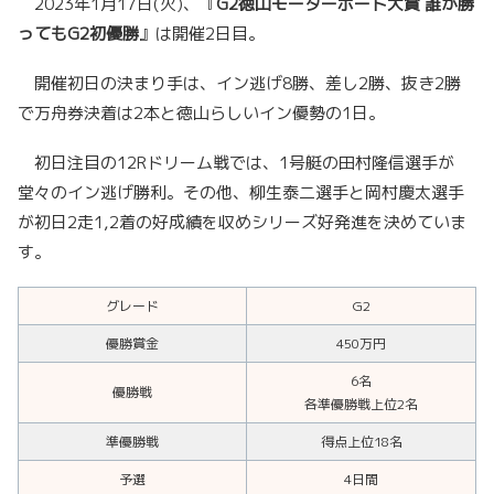
2023年1月17日(火)、『
G2徳山モーターボート大賞 誰が勝
ってもG2初優勝
』は開催2日目。
開催初日の決まり手は、イン逃げ8勝、差し2勝、抜き2勝
で万舟券決着は2本と徳山らしいイン優勢の1日。
初日注目の12Rドリーム戦では、1号艇の田村隆信選手が
堂々のイン逃げ勝利。その他、柳生泰二選手と岡村慶太選手
が初日2走1,2着の好成績を収めシリーズ好発進を決めていま
す。
グレード
G2
優勝賞金
450万円
6名
優勝戦
各準優勝戦上位2名
準優勝戦
得点上位18名
予選
4日間