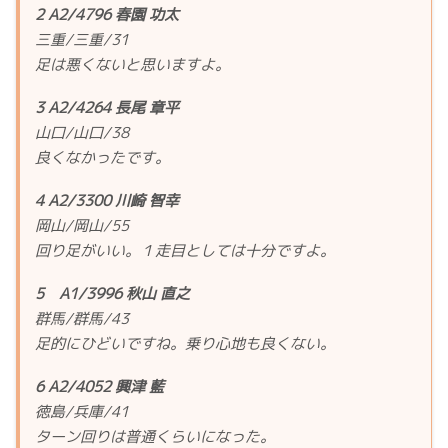
2 A2/4796 春園 功太
三重/三重/31
足は悪くないと思いますよ。
3 A2/4264 長尾 章平
山口/山口/38
良くなかったです。
4 A2/3300 川崎 智幸
岡山/岡山/55
回り足がいい。１走目としては十分ですよ。
5 A1/3996 秋山 直之
群馬/群馬/43
足的にひどいですね。乗り心地も良くない。
6 A2/4052 興津 藍
徳島/兵庫/41
ターン回りは普通くらいになった。