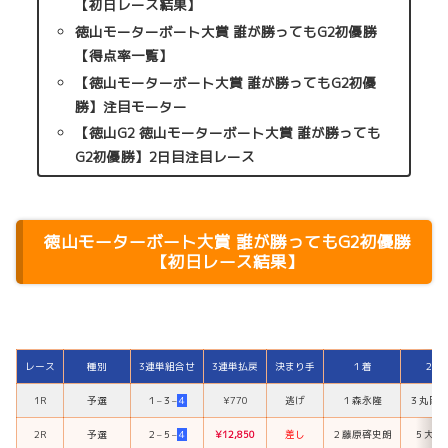
【初日レース結果】
徳山モーターボート大賞 誰が勝ってもG2初優勝
【得点率一覧】
【徳山モーターボート大賞 誰が勝ってもG2初優
勝】注目モーター
【徳山G2 徳山モーターボート大賞 誰が勝っても
G2初優勝】2日目注目レース
徳山モーターボート大賞 誰が勝ってもG2初優勝
【初日レース結果】
レース
種別
3連単組合せ
3連単払戻
決まり手
１着
２着
1R
予選
１
–
３
–
４
¥770
逃げ
１
森永隆
３
丸岡
2R
予選
２
–
５
–
４
¥12,850
差し
２
藤原啓史朗
５
大峯