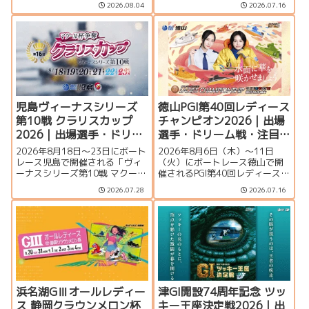
2026.08.04
2026.07.16
徴、イベント情報を詳しく紹
望、出場選手一覧、発祥地ドリ
介。峰竜太、毒島誠、定松勇樹
ーム、注目モーター、大村水面
らトップレーサーが集結する真
の攻略ポイント、イベント情報
夏のSGの見どころを徹底解説し
まで詳しく紹介します。
ます。
児島ヴィーナスシリーズ
徳山PGI第40回レディース
第10戦 クラリスカップ
チャンピオン2026｜出場
2026｜出場選手・ドリー
選手・ドリーム戦・注目
ム戦・注目モーター・イ
モーター・イベント情報
2026年8月18日～23日にボート
2026年8月6日（木）～11日
ベント情報まとめ
まとめ
レース児島で開催される「ヴィ
（火）にボートレース徳山で開
ーナスシリーズ第10戦 マクール
催されるPGI第40回レディースチ
杯争奪第16回クラリスカップ」
ャンピオン（女子王座決定戦）
2026.07.28
2026.07.16
の特集ページです。出場選手一
の特集ページです。出場選手一
覧、シリーズ展望、ドリーム
覧、シリーズ展望、ドリーム
戦、注目モーター、イベント情
戦、注目モーター、水面特徴、
報まで詳しく紹介します。
イベント情報まで詳しく紹介し
ます。
浜名湖GⅢオールレディー
津GI開設74周年記念 ツッ
ス 静岡クラウンメロン杯
キー王座決定戦2026｜出