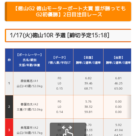
【
徳山G2 徳山モーターボート大賞 誰が勝っても
G2初優勝
】2日目注目レース
1/17(火)徳山10R 予選 [締切予定15:18]
【ボートレーサー】
【データ】
【全国】
【当地】
枠
氏名/級別
F数/L数/平均ST
勝率/2連率/3連率
勝率/2連率/3連率
支部/年齢/体重
F0
6.82
6.81
原田篤志/A1
１
L0
39.46
46.25
山口/43歳/52.0kg
0.15
68.71
65.00
F0
5.76
0.00
春園功太/A2
２
L0
38.32
0.00
三重/31歳/52.0kg
0.14
59.81
0.00
F0
5.70
5.92
長尾章平/A2
３
L0
33.33
41.94
山口/38歳/53.7kg
0.16
60.61
64.52