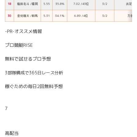
18
塩田北斗 /福岡
5.55
35.8%
7.02 /43位
3/2
出足型
30
金児隆太 /群馬
5.31
34.1％
6.89 /4位
3/2
力強い
-PR-オススメ情報
プロ競艇RISE
無料で試せるプロ予想
3部隊構成で365日レース分析
稼ぐための毎日2回無料予想
7
高配当