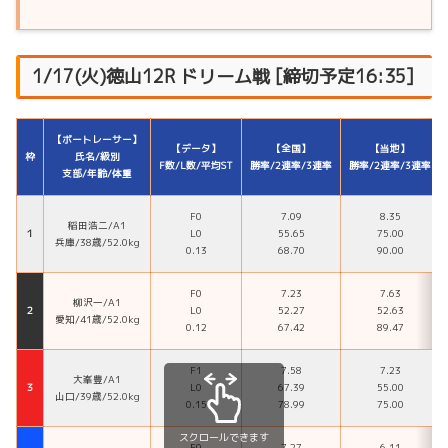
1/17(火)徳山12R ドリーム戦 [締切予定16:35]
【ボートレーサー】
【データ】
【全国】
【当地】
枠
氏名/級別
F数/L数/平均ST
勝率/2連率/3連率
勝率/2連率/3連率
支部/年齢/体重
F0
7.09
8.35
稲田浩二/A1
１
L0
55.65
75.00
兵庫/38歳/52.0kg
0.13
68.70
90.00
F0
7.23
7.63
柳沢一/A1
２
L0
52.27
52.63
愛知/41歳/52.0kg
0.12
67.42
89.47
F1
7.58
7.23
大峯豊/A1
３
L0
67.39
55.00
山口/39歳/52.0kg
0.15
78.99
75.00
スクロールできます
F0
7.27
6.11