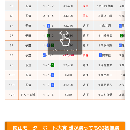
3R
予選
１
–
３
–
２
¥1,480
抜き
1木田峰由季
３
柳生
4R
予選
２
–
１
–
５
¥4,800
差し
２
井上一輝
１
長尾
5R
予選
１
–
４
–
３
¥2,010
逃げ
１
永井源
４
岡村
6R
予選
１
–
６
–
２
¥6,830
逃げ
１
川崎智幸
６
柳沢
7R
予選
１
–
４
–
６
¥1,330
逃げ
１
末永祐輝
４
森野
スクロールできます
8R
予選
４
–
５
–
２
¥27,420
抜き
４
興津藍
５
塩田
9R
予選
１
–
３
–
６
¥2,450
逃げ
１
岡村慶太
３
西野
10R
予選
１
–
３
–
４
¥700
逃げ
１
柳生泰二
３
秦英
11R
予選
１
–
２
–
４
¥1,300
逃げ
１
萩原秀人
２
今泉
12R
ドリーム戦
１
–
２
–
３
¥980
逃げ
１
田村隆信
２
谷村
徳山モーターボート大賞 誰が勝ってもG2初優勝