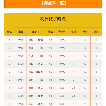
【得点率一覧】
初日終了時点
順位
登番
選手名
級別
得点率
着順
得点
減点
1
4028
田村 隆信
A1
12.00
1
12
0
2
4052
興津 藍
A2
10.00
1
10
0
2
4826
井上 一輝
A2
10.00
1
10
0
2
3300
川崎 智幸
A2
10.00
1
10
0
2
4587
木田 峰由季
A2
10.00
1
10
0
2
3961
谷村 一哉
A1
10.00
2
10
0
7
4361
柳生 泰二
A1
9.00
21
18
0
7
4545
岡村 慶太
A1
9.00
21
18
0
7
3996
秋山 直之
A1
9.00
3
9
0