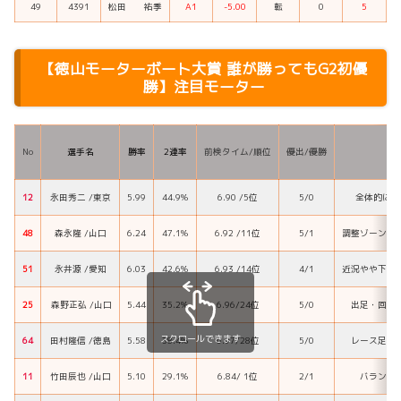
49
4391
松田 祐季
A1
-5.00
転
0
5
【
徳山モーターボート大賞 誰が勝ってもG2初優
勝
】注目モーター
No
選手名
勝率
2連率
前検タイム/順位
優出/優勝
モ
12
永田秀二 /東京
5.99
44.9%
6.90 /5位
5/0
全体的に高
48
森永隆 /山口
6.24
47.1%
6.92 /11位
5/1
調整ゾーンが
51
永井源 /愛知
6.03
42.6%
6.93 /14位
4/1
近況やや下降
25
森野正弘 /山口
5.44
35.2%
6.96/24位
5/0
出足・回り
スクロールできます
64
田村隆信 /徳島
5.58
38.4%
6.97/28位
5/0
レース足を
11
竹田辰也 /山口
5.10
29.1%
6.84/ 1位
2/1
バランス