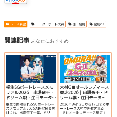
レース展望
モーターボート大賞
徳山競艇
競艇G2
関連記事
あなたにおすすめ
桐生SGボートレースメモ
大村GⅢオールレディース
リアル2026｜出場選手・
競走2026｜出場選手・ド
ドリーム戦・注目モータ
リーム戦・注目モータ
ー・イベント情報まとめ
ー・イベント情報まとめ
桐生で開催されるSGボートレー
2026年8月12日から17日までボ
スメモリアル2026の開催概要を
ートレース大村で開催される
はじめ、出場選手一覧、ドリー
「GⅢオールレディース競走」の
ム戦、注目モーター、水面特
特集ページです。シリーズ展