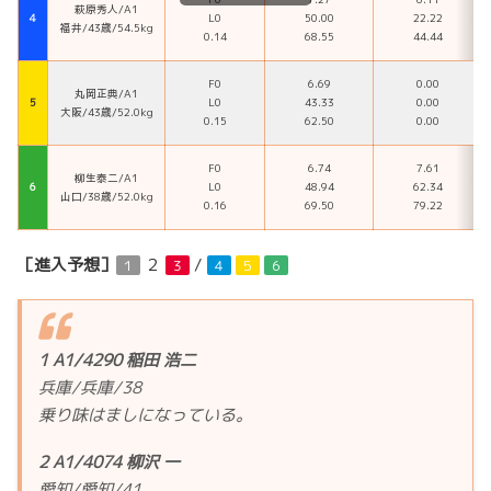
萩原秀人/A1
４
L0
50.00
22.22
福井/43歳/54.5kg
0.14
68.55
44.44
F0
6.69
0.00
丸岡正典/A1
５
L0
43.33
0.00
大阪/43歳/52.0kg
0.15
62.50
0.00
F0
6.74
7.61
柳生泰二/A1
６
L0
48.94
62.34
山口/38歳/52.0kg
0.16
69.50
79.22
［進入予想］
２
/
１
３
４
５
６
1 A1/4290 稲田 浩二
兵庫/兵庫/38
乗り味はましになっている。
2 A1/4074 柳沢 一
愛知/愛知/41