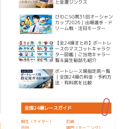
と金運ジンクス
びわこSG第31回オーシャン
カップ2026｜出場選手・ド
リーム戦・注目モーター
【全24場まとめ】ボートレ
ースのマスコットキャラク
ター図鑑｜ご当地キャラ一
覧＆誕生秘話も紹介
ボートレース場指定席一覧
｜全国24場の料金・予約方
法・有料席を比較
全国24場レースガイド
桐生（ナイター）
尼崎
戸田
鳴門（モーニング）