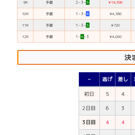
9R
予選
２
–
３
–
６
¥19,390
10R
予選
１
–
３
–
４
¥4,360
11R
予選
１
–
３
–
６
¥720
12R
予選
１
–
６
–
３
¥4,000
決
–
逃げ
差し
初日
５
４
2日目
6
3
3日目
4
4