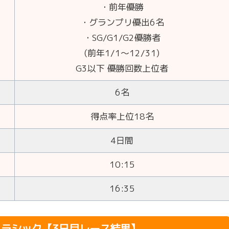
・前年優勝
・グランプリ優出6名
・SG/G1/G2優勝者
(前年1/1～12/31)
G3以下 優勝回数上位者
6名
得点率上位18名
4日間
10:15
16:35
クラシック
【3日目レース結果】