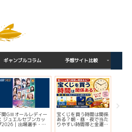
ギャンブルコラム
予想サイト比較
下関GⅢオールレディー
宝くじを買う時間は関係
シンガ
ス ジュエルセブンカッ
ある？朝・昼・夜で当た
ミ・評
プ2026｜出場選手・注
りやすい時間帯と金運ジ
想は当
目モーター・イベント情
ンクスを解説
実績・