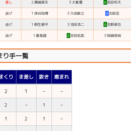
差し
２
濱崎直矢
３
大峯豊
６
前田将太
逃げ
１
深谷知博
３
久田敏之
４
古結宏
逃げ
１
桐生順平
３
池田浩二
６
羽野直也
逃げ
１
毒島誠
６
吉田拡郎
３
岡崎恭裕
まり手一覧
まくり
ま差し
抜き
恵まれ
２
１
–
–
2
–
1
–
1
2
1
–