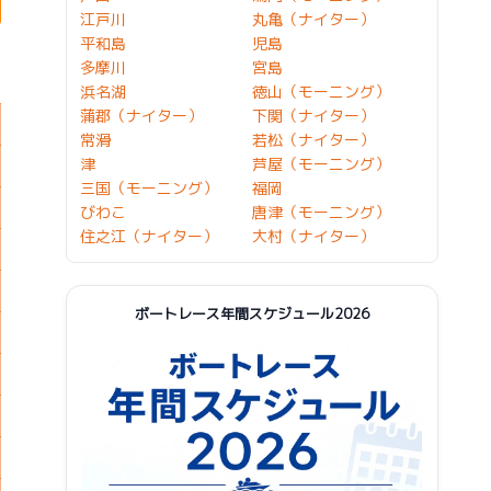
江戸川
丸亀（ナイター）
平和島
児島
多摩川
宮島
浜名湖
徳山（モーニング）
蒲郡（ナイター）
下関（ナイター）
常滑
若松（ナイター）
津
芦屋（モーニング）
三国（モーニング）
福岡
びわこ
唐津（モーニング）
住之江（ナイター）
大村（ナイター）
ボートレース年間スケジュール2026