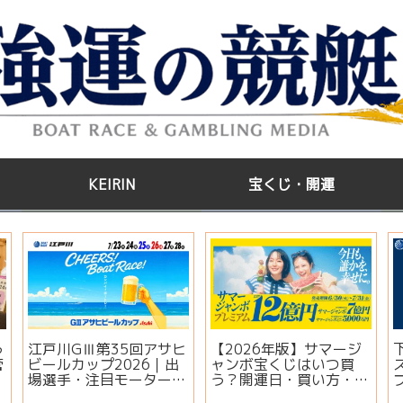
KEIRIN
宝くじ・開運
う
江戸川GⅢ第35回アサヒ
【2026年版】サマージ
管
ビールカップ2026｜出
ャンボ宝くじはいつ買
場選手・注目モーター・
う？開運日・買い方・連
イベント情報まとめ
番とバラの違いを徹底解