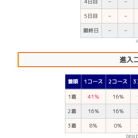
4日目
–
–
5日目
–
–
最終日
–
–
進入
着順
1コース
2コース
3
1着
41％
16%
2着
16%
16%
3着
8%
0%
【初日