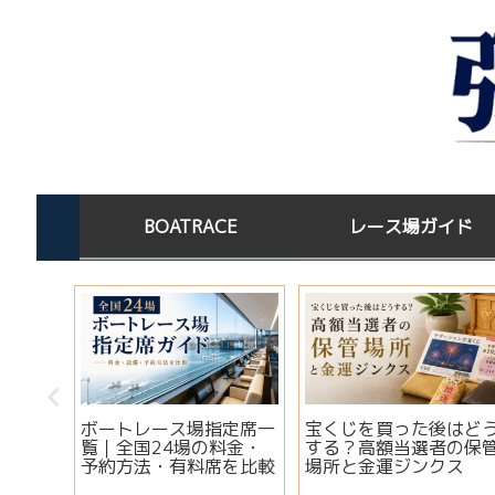
BOATRACE
レース場ガイド
この水
ボートレース場指定席一
宝くじを買った後はど
淡水×
覧｜全国24場の料金・
する？高額当選者の保
コツ
予約方法・有料席を比較
場所と金運ジンクス