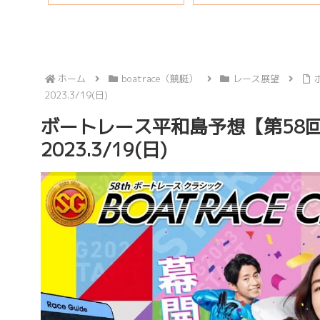
ホーム
boatrace（競艇）
レース展望
2023.3/19(日)
ボートレース平和島予想【第58回
2023.3/19(日)