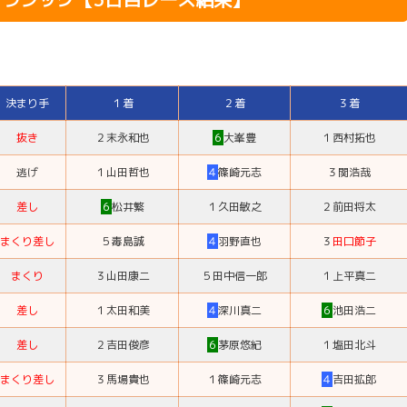
決まり手
１着
２着
３着
抜き
２
末永和也
６
大峯豊
１
西村拓也
逃げ
１
山田哲也
４
篠崎元志
３
関浩哉
差し
６
松井繁
１
久田敏之
２
前田将太
まくり差し
５
毒島誠
４
羽野直也
３
田口節子
まくり
３
山田康二
５
田中信一郎
１
上平真二
差し
１
太田和美
４
深川真二
６
池田浩二
差し
２
吉田俊彦
６
茅原悠紀
１
塩田北斗
まくり差し
３
馬場貴也
１
篠崎元志
４
吉田拡郎