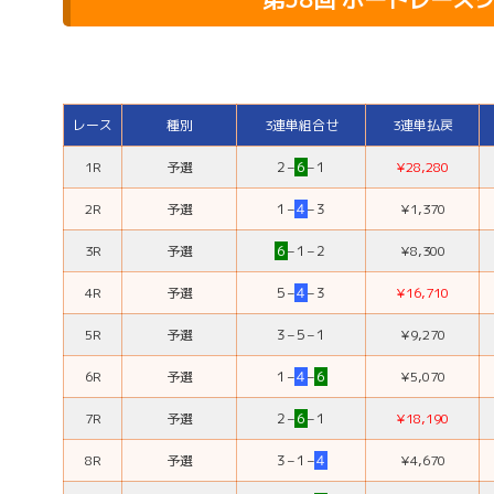
レース
種別
3連単組合せ
3連単払戻
1R
予選
２
–
６
–
１
¥28,280
2R
予選
１
–
４
–
３
¥1,370
3R
予選
６
–
１
–
２
¥8,300
4R
予選
５
–
４
–
３
¥16,710
5R
予選
３
–
５
–
１
¥9,270
6R
予選
１
–
４
–
６
¥5,070
7R
予選
２
–
６
–
１
¥18,190
8R
予選
３
–
１
–
４
¥4,670