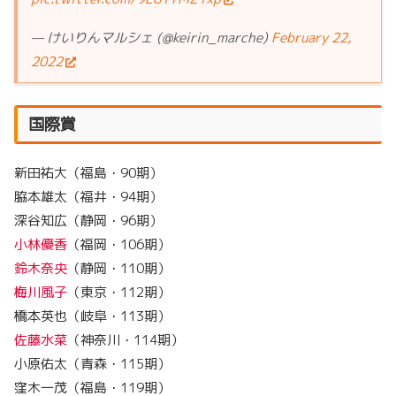
— けいりんマルシェ (@keirin_marche)
February 22,
2022
国際賞
新田祐大（福島・90期）
脇本雄太（福井・94期）
深谷知広（静岡・96期）
小林優香
（福岡・106期）
鈴木奈央
（静岡・110期）
梅川風子
（東京・112期）
橋本英也（岐阜・113期）
佐藤水菜
（神奈川・114期）
小原佑太（青森・115期）
窪木一茂（福島・119期）