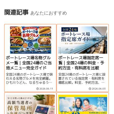
関連記事
あなたにおすすめ
ボートレース場名物グル
ボートレース場指定席一
メ一覧｜全国24場のご当
覧｜全国24場の料金・予
地メニュー完全ガイド
約方法・有料席を比較
全国24場のボートレース場で味
全国24場のボートレース場に設
わえる名物グルメを完全網羅。
置されている指定席・有料席を
ひも川うどん、なるちゅるうど
徹底比較。料金、予約方法、個
ん、多幸焼、くじらロールな
室・グループ席の有無、サービ
2026.06.11
2026.06.03
ど、ご当地メニューや編集部お
ス内容を一覧で紹介します。豪
すすめランキングを紹介しま
華なVIPルームから格安指定席ま
す。
で、観戦スタイルに合った座席
選びに役立つ完全ガイドです。